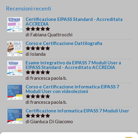
prezzo
prezzo
originale
attuale
Recensioni recenti
era:
è:
Certificazione EIPASS Standard - Accreditata
€244.00.
€179.00.
ACCREDIA
di Fabiana Quattrocchi
Valutato
5
su 5
Corso e Certificazione Dattilografia
di Iolanda
Valutato
5
su 5
Esame integrativo da EIPASS 7 Moduli User a
EIPASS Standard - Accreditato ACCREDIA
di francesca paola b.
Valutato
5
su 5
Corso e Certificazione informatica EIPASS 7
Moduli User con videolezioni
di francesca paola b.
Valutato
5
su 5
Certificazione informatica EIPASS 7 Moduli User
di Gianluca Di Giacomo
Valutato
5
su 5
Orario e informazioni