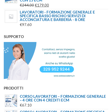
CON 15 ECM
IL
IL
€
244.00
€
179.00
PREZZO
PREZZO
LAVORATORI - FORMAZIONE GENERALE E
SPECIFICA BASSO RISCHIO SERVIZI DI
ORIGINALE
ATTUALE
ACCONCIATURA E BARBERIA - 8 ORE
ERA:
È:
€
97.60
€244.00.
€179.00.
SUPPORTO
PRODOTTI
CORSO LAVORATORI – FORMAZIONE GENERALE
– 4 ORE CON 4 CREDITI ECM
€
67.10