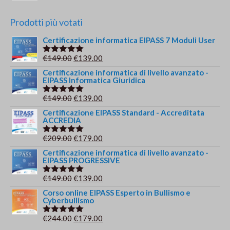
Prodotti più votati
Certificazione informatica EIPASS 7 Moduli User
Il
Il
€
149.00
€
139.00
Valutato
5.00
su 5
prezzo
prezzo
Certificazione informatica di livello avanzato -
EIPASS Informatica Giuridica
originale
attuale
era:
è:
Il
Il
€
149.00
€
139.00
Valutato
€149.00.
€139.00.
5.00
su 5
prezzo
prezzo
Certificazione EIPASS Standard - Accreditata
ACCREDIA
originale
attuale
era:
è:
Il
Il
€
209.00
€
179.00
Valutato
€149.00.
€139.00.
5.00
su 5
prezzo
prezzo
Certificazione informatica di livello avanzato -
EIPASS PROGRESSIVE
originale
attuale
era:
è:
Il
Il
€
149.00
€
139.00
Valutato
€209.00.
€179.00.
5.00
su 5
prezzo
prezzo
Corso online EIPASS Esperto in Bullismo e
Cyberbullismo
originale
attuale
era:
è:
Il
Il
€
244.00
€
179.00
Valutato
€149.00.
€139.00.
5.00
su 5