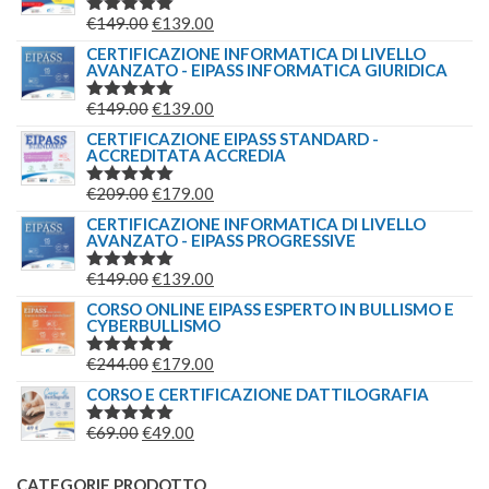
IL
IL
€
149.00
€
139.00
VALUTATO
5.00
SU 5
PREZZO
PREZZO
CERTIFICAZIONE INFORMATICA DI LIVELLO
AVANZATO - EIPASS INFORMATICA GIURIDICA
ORIGINALE
ATTUALE
ERA:
È:
IL
IL
€
149.00
€
139.00
VALUTATO
€149.00.
€139.00.
5.00
SU 5
PREZZO
PREZZO
CERTIFICAZIONE EIPASS STANDARD -
ACCREDITATA ACCREDIA
ORIGINALE
ATTUALE
ERA:
È:
IL
IL
€
209.00
€
179.00
VALUTATO
€149.00.
€139.00.
5.00
SU 5
PREZZO
PREZZO
CERTIFICAZIONE INFORMATICA DI LIVELLO
AVANZATO - EIPASS PROGRESSIVE
ORIGINALE
ATTUALE
ERA:
È:
IL
IL
€
149.00
€
139.00
VALUTATO
€209.00.
€179.00.
5.00
SU 5
PREZZO
PREZZO
CORSO ONLINE EIPASS ESPERTO IN BULLISMO E
CYBERBULLISMO
ORIGINALE
ATTUALE
ERA:
È:
IL
IL
€
244.00
€
179.00
VALUTATO
€149.00.
€139.00.
5.00
SU 5
PREZZO
PREZZO
CORSO E CERTIFICAZIONE DATTILOGRAFIA
ORIGINALE
ATTUALE
IL
IL
€
69.00
€
49.00
VALUTATO
ERA:
È:
5.00
SU 5
PREZZO
PREZZO
€244.00.
€179.00.
ORIGINALE
ATTUALE
CATEGORIE PRODOTTO