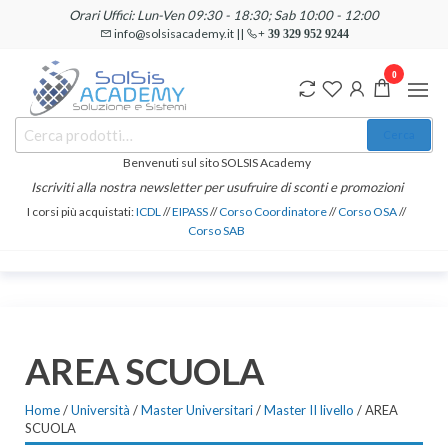
Salta
Orari Uffici: Lun-Ven 09:30 - 18:30; Sab 10:00 - 12:00
e
info@solsisacademy.it ||
+ 39 329 952 9244
vai
0
al
contenuto
SOLSIS
Cerca:
Corsi e
Cerca
Certificazioni
Academy
Informatiche
Benvenuti sul sito SOLSIS Academy
e
Iscriviti alla nostra newsletter per usufruire di sconti e promozioni
Linguistiche
I corsi più acquistati:
ICDL
//
EIPASS
//
Corso Coordinatore
//
Corso OSA
//
Corso SAB
AREA SCUOLA
Home
/
Università
/
Master Universitari
/
Master II livello
/ AREA
SCUOLA