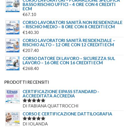
CORSO LAVORATORI – FORMAZIONE SPECIFICA
BASSO RISCHIO UFFICI – 4 ORE CON 4 CREDITI
ECM
€
67.10
CORSO LAVORATORI SANITÀ NON RESIDENZIALE
– RISCHIO MEDIO – 8 ORE CON 8 CREDITI ECM
€
140.30
CORSO LAVORATORI SANITÀ RESIDENZIALE –
RISCHIO ALTO – 12 ORE CON 12 CREDITI ECM
€
207.40
CORSO DATORE DI LAVORO – SICUREZZA SUL
LAVORO – 16 ORE CON 16 CREDITI ECM
€
268.40
PRODOTTI RECENSITI
CERTIFICAZIONE EIPASS STANDARD -
ACCREDITATA ACCREDIA
DI FABIANA QUATTROCCHI
VALUTATO
5
SU 5
CORSO E CERTIFICAZIONE DATTILOGRAFIA
DI IOLANDA
VALUTATO