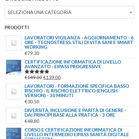
ERA:
È:
SELEZIONA UNA CATEGORIA
€69.00.
€49.00.
PRODOTTI
LAVORATORI VIGILANZA - AGGIORNAMENTO - 6
ORE - TECNOSTRESS, STILI DI VITA SANI E SMART
WORKING
€
79.30
CERTIFICAZIONE INFORMATICA DI LIVELLO
AVANZATO - EIPASS PROGRESSIVE
IL
IL
€
149.00
€
139.00
VALUTATO
5.00
SU 5
PREZZO
PREZZO
LAVORATORI - FORMAZIONE SPECIFICA BASSO
RISCHIO - IL RISCHIO ELETTRICO (ENGLISH
ORIGINALE
ATTUALE
VERSION) - 30 MINUTI
ERA:
È:
€
30.50
€149.00.
€139.00.
DIVERSITÀ, INCLUSIONE E PARITÀ DI GENERE -
DAI PRINCIPI BASE ALLA PRATICA - 3 ORE
€
48.80
CORSO E CERTIFICAZIONE INFORMATICA DI
LIVELLO INTERMEDIO EIPASS SANITÀ DIGITALE