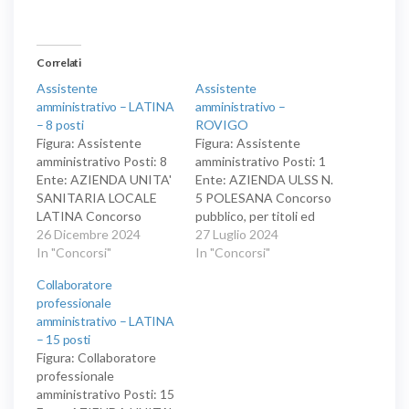
Correlati
Assistente
Assistente
amministrativo – LATINA
amministrativo –
– 8 posti
ROVIGO
Figura: Assistente
Figura: Assistente
amministrativo Posti: 8
amministrativo Posti: 1
Ente: AZIENDA UNITA'
Ente: AZIENDA ULSS N.
SANITARIA LOCALE
5 POLESANA Concorso
LATINA Concorso
pubblico, per titoli ed
pubblico, per titoli ed
26 Dicembre 2024
esami, per la copertura
27 Luglio 2024
esami, per la copertura
In "Concorsi"
di un posto di assistente
In "Concorsi"
di otto posti di
amministrativo, area
Collaboratore
assistente
degli assistenti, a tempo
professionale
amministrativo, area
indeterminato, riservato
amministrativo – LATINA
degli assistenti,
alle categorie protette
– 15 posti
riservato alle categorie
di cui all'art. 18, comma
Figura: Collaboratore
protette di cui all'art. 18,
2, della legge n. 68/1999.
professionale
comma 2, della legge n.
amministrativo Posti: 15
68/1999.