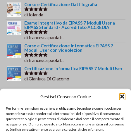
su 5
Corso e Certificazione Dattilografia
di Iolanda
Valutato
5
su 5
Esame integrativo da EIPASS 7 Moduli User a
EIPASS Standard - Accreditato ACCREDIA
di francesca paola b.
Valutato
5
su 5
Corso e Certificazione informatica EIPASS 7
Moduli User con videolezioni
di francesca paola b.
Valutato
5
su 5
Certificazione informatica EIPASS 7 Moduli User
di Gianluca Di Giacomo
Valutato
5
su 5
Orario e informazioni
Gestisci Consenso Cookie
Via Gaudio Maiori
Per fornire le migliori esperienze, utilizziamo tecnologie come i cookie per
84013 Cava de' Tirreni
memorizzare e/o accedere alle informazioni del dispositivo. Il consenso a
+39 329 952 9244
queste tecnologie ci permetterà di elaborare dati come il comportamento di
navigazione o ID unici su questo sito. Non acconsentire o ritirare il consenso
info@solsisacademy.it
può influire negativamente su alcune caratteristiche e funzioni.