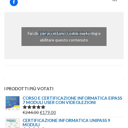
SEGUICI SU FACEBOOK
Fai clic per accettare i cookie marketing e
abilitare questo contenuto
I PRODOTTI PIÙ VOTATI
CORSO E CERTIFICAZIONE INFORMATICA EIPASS
7 MODULI USER CON VIDEOLEZIONI
IL
IL
€
244.00
€
179.00
VALUTATO
5.00
SU 5
PREZZO
PREZZO
CERTIFICAZIONE INFORMATICA UNIPASS 9
MODULI
ORIGINALE
ATTUALE