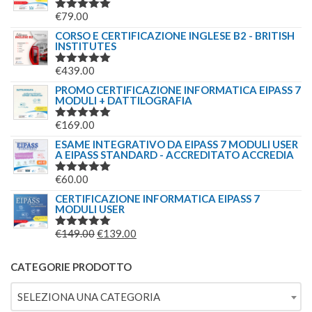
ERA:
È:
€
79.00
VALUTATO
€244.00.
€179.00.
5.00
SU 5
CORSO E CERTIFICAZIONE INGLESE B2 - BRITISH
INSTITUTES
€
439.00
VALUTATO
5.00
SU 5
PROMO CERTIFICAZIONE INFORMATICA EIPASS 7
MODULI + DATTILOGRAFIA
€
169.00
VALUTATO
5.00
SU 5
ESAME INTEGRATIVO DA EIPASS 7 MODULI USER
A EIPASS STANDARD - ACCREDITATO ACCREDIA
€
60.00
VALUTATO
5.00
SU 5
CERTIFICAZIONE INFORMATICA EIPASS 7
MODULI USER
IL
IL
€
149.00
€
139.00
VALUTATO
5.00
SU 5
PREZZO
PREZZO
ORIGINALE
ATTUALE
CATEGORIE PRODOTTO
ERA:
È:
SELEZIONA UNA CATEGORIA
€149.00.
€139.00.