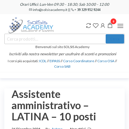
Salta
Orari Uffici: Lun-Ven 09:30 - 18:30; Sab 10:00 - 12:00
e
info@solsisacademy.it ||
+ 39 329 952 9244
vai
0
al
contenuto
SOLSIS
Cerca:
Corsi e
Cerca
Certificazioni
Academy
Informatiche
Benvenuti sul sito SOLSIS Academy
e
Iscriviti alla nostra newsletter per usufruire di sconti e promozioni
Linguistiche
I corsi più acquistati:
ICDL
//
EIPASS
//
Corso Coordinatore
//
Corso OSA
//
Corso SAB
Assistente
amministrativo –
LATINA – 10 posti
26 Dicembre 2024
By
Autore
Non attivi