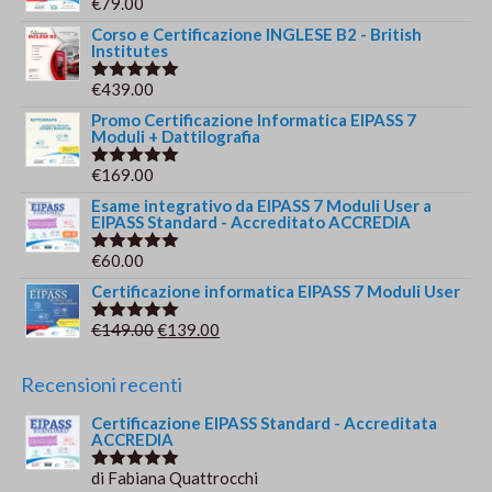
€
79.00
Valutato
5.00
su 5
Corso e Certificazione INGLESE B2 - British
Institutes
€
439.00
Valutato
5.00
su 5
Promo Certificazione Informatica EIPASS 7
Moduli + Dattilografia
€
169.00
Valutato
5.00
su 5
Esame integrativo da EIPASS 7 Moduli User a
EIPASS Standard - Accreditato ACCREDIA
€
60.00
Valutato
5.00
su 5
Certificazione informatica EIPASS 7 Moduli User
Il
Il
€
149.00
€
139.00
Valutato
5.00
su 5
prezzo
prezzo
originale
attuale
Recensioni recenti
era:
è:
Certificazione EIPASS Standard - Accreditata
€149.00.
€139.00.
ACCREDIA
di Fabiana Quattrocchi
Valutato
5