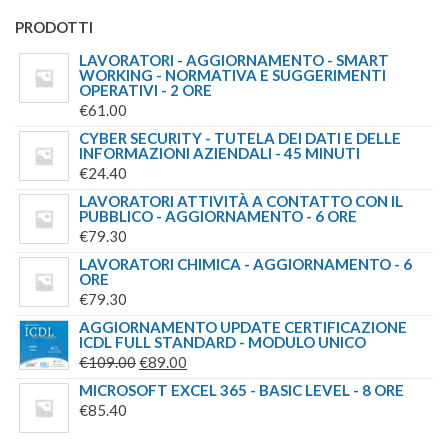
PRODOTTI
LAVORATORI - AGGIORNAMENTO - SMART
WORKING - NORMATIVA E SUGGERIMENTI
OPERATIVI - 2 ORE
€
61.00
CYBER SECURITY - TUTELA DEI DATI E DELLE
INFORMAZIONI AZIENDALI - 45 MINUTI
€
24.40
LAVORATORI ATTIVITÀ A CONTATTO CON IL
PUBBLICO - AGGIORNAMENTO - 6 ORE
€
79.30
LAVORATORI CHIMICA - AGGIORNAMENTO - 6
ORE
€
79.30
AGGIORNAMENTO UPDATE CERTIFICAZIONE
ICDL FULL STANDARD - MODULO UNICO
IL
IL
€
109.00
€
89.00
PREZZO
PREZZO
MICROSOFT EXCEL 365 - BASIC LEVEL - 8 ORE
ORIGINALE
ATTUALE
€
85.40
ERA:
È: