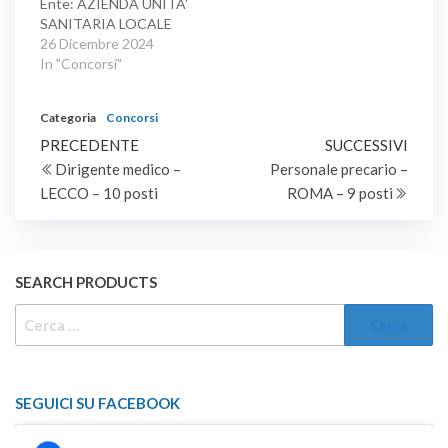
Ente: AZIENDA UNITA'
SANITARIA LOCALE
LATINA Concorso
26 Dicembre 2024
pubblico, per titoli ed
In "Concorsi"
esami, per la copertura
di quindici posti di
Categoria
Concorsi
collaboratore
Navigazione
Articolo
professionale
Artic
PRECEDENTE
SUCCESSIVI
amministrativo, area dei
precedente
succe
Dirigente medico –
Personale precario –
articoli
professionisti della
LECCO – 10 posti
ROMA – 9 posti
salute e dei funzionari,
riservato alle categorie
protette di cui all'art. 1
della legge n. 68/1999.
SEARCH PRODUCTS
RICERCA
PER:
SEGUICI SU FACEBOOK