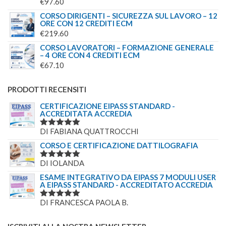
€
97.60
CORSO DIRIGENTI – SICUREZZA SUL LAVORO – 12
ORE CON 12 CREDITI ECM
€
219.60
CORSO LAVORATORI – FORMAZIONE GENERALE
– 4 ORE CON 4 CREDITI ECM
€
67.10
PRODOTTI RECENSITI
CERTIFICAZIONE EIPASS STANDARD -
ACCREDITATA ACCREDIA
DI FABIANA QUATTROCCHI
VALUTATO
5
SU 5
CORSO E CERTIFICAZIONE DATTILOGRAFIA
DI IOLANDA
VALUTATO
5
SU 5
ESAME INTEGRATIVO DA EIPASS 7 MODULI USER
A EIPASS STANDARD - ACCREDITATO ACCREDIA
DI FRANCESCA PAOLA B.
VALUTATO
5
SU 5