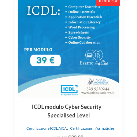
a!
In offerta!
ICDL modulo Cyber Security –
Specialised Level
,
Certificazione ICDL AICA
Certificazioni Informatiche
€
39.00