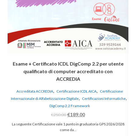
Esame + Certificato ICDL DigComp 2.2 per utente
qualificato di computer accreditato con
ACCREDIA
,
,
oni
A
Accreditata ACCREDIA
Certificazione ICDL AICA
Certificazione
,
,
SGA
Internazionale di Alfabetizzazione Digitale
Certificazioni Informatiche
DigComp 2.2 Framework
€
189.00
€
250.00
La seguente Certificazione vale 1 punto in graduatoria GPS 2026/2028
come da…
e 1