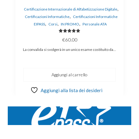
,
Certificazione Internazionale di Alfabetizzazione Digitale
,
Certificazioni Informatiche
Certificazioni Informatiche
a
,
,
,
EIPASS
Corsi
IN PROMO
Personale ATA
P
Valutato
€
60.00
5.00
su 5
La convalida si svolgerà in un unico esame costituito da…
Aggiungi al carrello
Aggiungi alla lista dei desideri