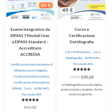
Esame integrativo da
Corso e
EIPASS 7 Moduli User
Certificazione
a EIPASS Standard –
Dattilografia
Accreditato
,
,
Con Certificazione
Corsi
ACCREDIA
,
,
Dattilografia
IN PROMO
Personale ATA
Certificazione Internazionale di
,
Alfabetizzazione Digitale
Valutato
,
€
49.00
Certificazioni Informatiche
€
69.00
5.00
su 5
Certificazioni Informatiche
La Dattilografia è una disciplina
,
,
,
EIPASS
Corsi
IN PROMO
professionale completa, che ha
avuto una grande…
Personale ATA
Valutato
€
60.00
5.00
su 5