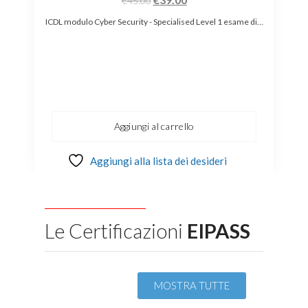
€
45.00
e
I
ICDL modulo Cyber Security - Specialised Level 1 esame di…
Aggiungi al carrello
Aggiungi alla lista dei desideri
Le Certificazioni
EIPASS
MOSTRA TUTTE