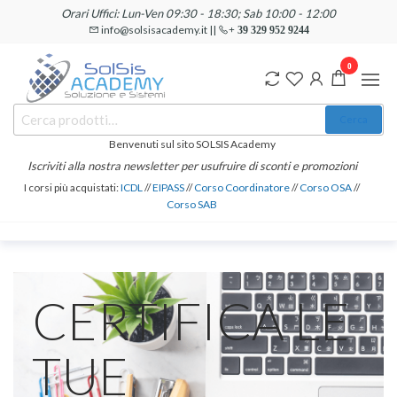
Orari Uffici: Lun-Ven 09:30 - 18:30; Sab 10:00 - 12:00
info@solsisacademy.it ||
+ 39 329 952 9244
0
SOLSIS
Corsi e
Cerca
Certificazioni
Academy
Informatiche
Benvenuti sul sito SOLSIS Academy
e
Iscriviti alla nostra newsletter per usufruire di sconti e promozioni
Linguistiche
I corsi più acquistati:
ICDL
//
EIPASS
//
Corso Coordinatore
//
Corso OSA
//
Corso SAB
CERTIFICA LE
TUE