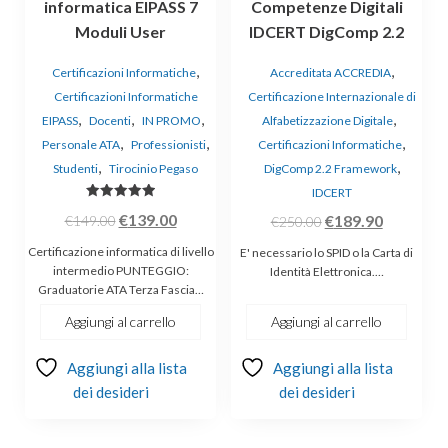
informatica EIPASS 7
Competenze Digitali
Moduli User
IDCERT DigComp 2.2
,
,
Certificazioni Informatiche
Accreditata ACCREDIA
Certificazioni Informatiche
Certificazione Internazionale di
,
,
,
,
EIPASS
Docenti
IN PROMO
Alfabetizzazione Digitale
,
,
,
Personale ATA
Professionisti
Certificazioni Informatiche
,
,
Studenti
Tirocinio Pegaso
DigComp 2.2 Framework
IDCERT
Valutato
€
139.00
€
189.90
€
149.00
€
250.00
5.00
su 5
Certificazione informatica di livello
E' necessario lo SPID o la Carta di
intermedio PUNTEGGIO:
Identità Elettronica.…
Graduatorie ATA Terza Fascia…
Aggiungi al carrello
Aggiungi al carrello
Aggiungi alla lista
Aggiungi alla lista
dei desideri
dei desideri