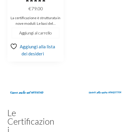
Valutato
€
79.00
5.00
su 5
La certificazione è strutturata in
nove moduli: Le basi del…
Aggiungi al carrello
Aggiungi alla lista
dei desideri
Le
Certificazion
i