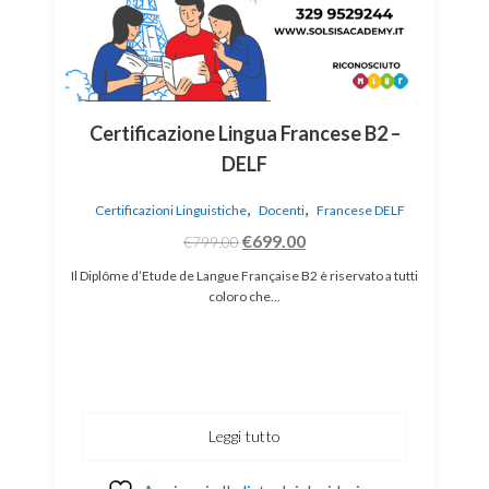
Certificazione Lingua Francese B2 –
DELF
,
,
Certificazioni Linguistiche
Docenti
Francese DELF
€
699.00
€
799.00
Il Diplôme d’Etude de Langue Française B2 è riservato a tutti
coloro che…
C
ai
Leggi tutto