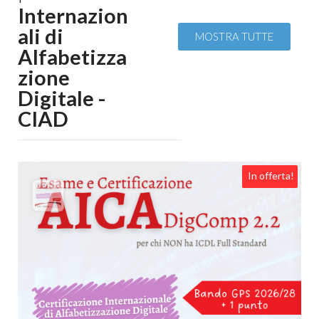
Internazion
ali di
MOSTRA TUTTE
Alfabetizza
zione
Digitale -
CIAD
ta!
In offerta!