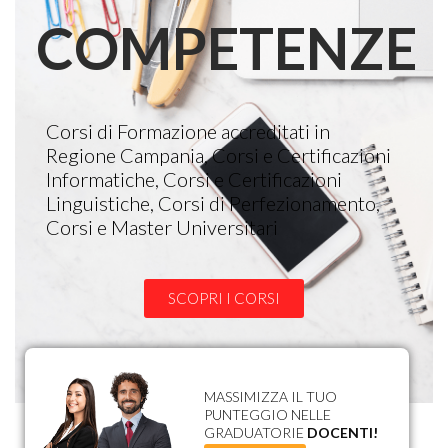
COMPETENZE
Corsi di Formazione accreditati in
Regione Campania, Corsi e Certificazioni
Informatiche, Corsi e Certificazioni
Linguistiche, Corsi di Perfezionamento,
Corsi e Master Universitari
SCOPRI I CORSI
MASSIMIZZA IL TUO
PUNTEGGIO NELLE
GRADUATORIE
DOCENTI!