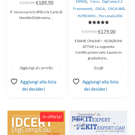
,
,
EIPASS
Corsi
DigComp 2.2
€
189.90
€
250.00
,
,
,
Framework
DSGA
DSGA Skill
E' necessario lo SPID o la Carta di
,
IN PROMO
Personale ATA
Identità Elettronica.…
Valutato
€
179.00
€
209.00
5.00
su 5
ESAME ONLINE! - ISCRIZIONI
ATTIVE La seguente
Certificazione vale 1 punto in
graduatoria…
Aggiungi al carrello
Scegli
Aggiungi alla lista
Aggiungi alla lista
dei desideri
dei desideri
In offerta!