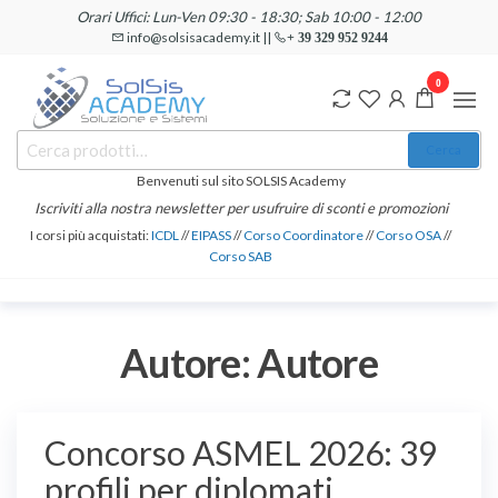
Salta
Orari Uffici: Lun-Ven 09:30 - 18:30; Sab 10:00 - 12:00
e
info@solsisacademy.it ||
+ 39 329 952 9244
vai
0
al
contenuto
SOLSIS
Cerca:
Corsi e
Cerca
Certificazioni
Academy
Informatiche
Benvenuti sul sito SOLSIS Academy
e
Iscriviti alla nostra newsletter per usufruire di sconti e promozioni
Linguistiche
I corsi più acquistati:
ICDL
//
EIPASS
//
Corso Coordinatore
//
Corso OSA
//
Corso SAB
Autore:
Autore
Concorso ASMEL 2026: 39
profili per diplomati,