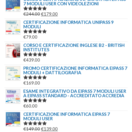
7 MODULI USER CON VIDEOLEZIONI
IL
IL
€
244.00
€
179.00
VALUTATO
5.00
SU 5
PREZZO
PREZZO
CERTIFICAZIONE INFORMATICA UNIPASS 9
MODULI
ORIGINALE
ATTUALE
ERA:
È:
€
79.00
VALUTATO
€244.00.
€179.00.
5.00
SU 5
CORSO E CERTIFICAZIONE INGLESE B2 - BRITISH
INSTITUTES
€
439.00
VALUTATO
5.00
SU 5
PROMO CERTIFICAZIONE INFORMATICA EIPASS 7
MODULI + DATTILOGRAFIA
€
169.00
VALUTATO
5.00
SU 5
ESAME INTEGRATIVO DA EIPASS 7 MODULI USER
A EIPASS STANDARD - ACCREDITATO ACCREDIA
€
60.00
VALUTATO
5.00
SU 5
CERTIFICAZIONE INFORMATICA EIPASS 7
MODULI USER
IL
IL
€
149.00
€
139.00
VALUTATO