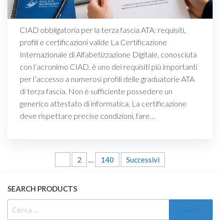
CIAD obbligatoria per la terza fascia ATA: requisiti,
profili e certificazioni valide La Certificazione
Internazionale di Alfabetizzazione Digitale, conosciuta
con l’acronimo CIAD, è uno dei requisiti più importanti
per l’accesso a numerosi profili delle graduatorie ATA
di terza fascia. Non è sufficiente possedere un
generico attestato di informatica. La certificazione
deve rispettare precise condizioni, fare…
Paginazione
1
2
…
140
Successivi
degli
SEARCH PRODUCTS
articoli
RICERCA
PER: