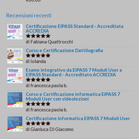
Valutato
5.00
su 5
Recensioni recenti
Certificazione EIPASS Standard - Accreditata
ACCREDIA
di Fabiana Quattrocchi
Valutato
5
su 5
Corso e Certificazione Dattilografia
di Iolanda
Valutato
5
su 5
Esame integrativo da EIPASS 7 Moduli User a
EIPASS Standard - Accreditato ACCREDIA
di francesca paola b.
Valutato
5
su 5
Corso e Certificazione informatica EIPASS 7
Moduli User con videolezioni
di francesca paola b.
Valutato
5
su 5
Certificazione informatica EIPASS 7 Moduli User
di Gianluca Di Giacomo
Valutato
5
su 5