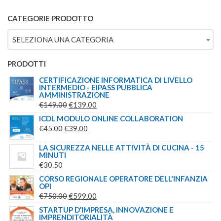
5.00
SU 5
PREZZO
PREZZO
ORIGINALE
ATTUALE
CATEGORIE PRODOTTO
ERA:
È:
SELEZIONA UNA CATEGORIA
€149.00.
€139.00.
PRODOTTI
CERTIFICAZIONE INFORMATICA DI LIVELLO
INTERMEDIO - EIPASS PUBBLICA
AMMINISTRAZIONE
IL
IL
€
149.00
€
139.00
PREZZO
PREZZO
ICDL MODULO ONLINE COLLABORATION
IL
ORIGINALE
IL
ATTUALE
€
45.00
€
39.00
PREZZO
ERA:
PREZZO
È:
LA SICUREZZA NELLE ATTIVITÀ DI CUCINA - 15
ORIGINALE
€149.00.
ATTUALE
€139.00.
MINUTI
ERA:
È:
€
30.50
€45.00.
€39.00.
CORSO REGIONALE OPERATORE DELL'INFANZIA
OPI
IL
IL
€
750.00
€
599.00
PREZZO
PREZZO
STARTUP D’IMPRESA, INNOVAZIONE E
IMPRENDITORIALITÀ
ORIGINALE
ATTUALE