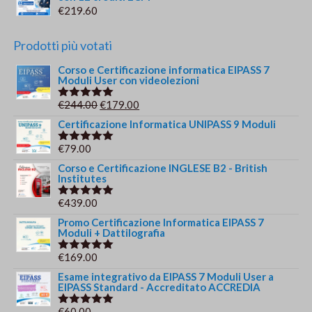
€
219.60
Prodotti più votati
Corso e Certificazione informatica EIPASS 7
Moduli User con videolezioni
Il
Il
€
244.00
€
179.00
Valutato
5.00
su 5
prezzo
prezzo
Certificazione Informatica UNIPASS 9 Moduli
originale
attuale
€
79.00
Valutato
era:
è:
5.00
su 5
Corso e Certificazione INGLESE B2 - British
€244.00.
€179.00.
Institutes
€
439.00
Valutato
5.00
su 5
Promo Certificazione Informatica EIPASS 7
Moduli + Dattilografia
€
169.00
Valutato
5.00
su 5
Esame integrativo da EIPASS 7 Moduli User a
EIPASS Standard - Accreditato ACCREDIA
€
60.00