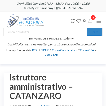
Salta
Orari Uffici: Lun-Ven 09:30 - 18:30; Sab 10:00 - 12:00
e
info@solsisacademy.it ||
+ 39 329 952 9244
vai
0
al
contenuto
SOLSIS
Cerca:
Corsi e
Cerca
Certificazioni
Academy
Informatiche
Benvenuti sul sito SOLSIS Academy
e
Iscriviti alla nostra newsletter per usufruire di sconti e promozioni
Linguistiche
I corsi più acquistati:
ICDL
//
EIPASS
//
Corso Coordinatore
//
Corso OSA
//
Corso SAB
Istruttore
amministrativo –
CATANZARO
7 Dicembre 2024
By
Autore
Non attivi