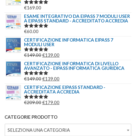
€
169.00
VALUTATO
5.00
SU 5
ESAME INTEGRATIVO DA EIPASS 7 MODULI USER
A EIPASS STANDARD - ACCREDITATO ACCREDIA
€
60.00
VALUTATO
5.00
SU 5
CERTIFICAZIONE INFORMATICA EIPASS 7
MODULI USER
IL
IL
€
149.00
€
139.00
VALUTATO
5.00
SU 5
PREZZO
PREZZO
CERTIFICAZIONE INFORMATICA DI LIVELLO
AVANZATO - EIPASS INFORMATICA GIURIDICA
ORIGINALE
ATTUALE
ERA:
È:
IL
IL
€
149.00
€
139.00
VALUTATO
€149.00.
€139.00.
5.00
SU 5
PREZZO
PREZZO
CERTIFICAZIONE EIPASS STANDARD -
ACCREDITATA ACCREDIA
ORIGINALE
ATTUALE
ERA:
È:
IL
IL
€
209.00
€
179.00
VALUTATO
€149.00.
€139.00.
5.00
SU 5
PREZZO
PREZZO
ORIGINALE
ATTUALE
CATEGORIE PRODOTTO
ERA:
È:
SELEZIONA UNA CATEGORIA
€209.00.
€179.00.