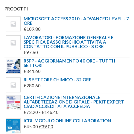
PRODOTTI
MICROSOFT ACCESS 2010 - ADVANCED LEVEL - 7
ORE
€
109.80
LAVORATORI - FORMAZIONE GENERALE E
SPECIFICA BASSO RISCHIO ATTIVITÀ A
CONTATTO CON IL PUBBLICO - 8 ORE
€
97.60
RSPP - AGGIORNAMENTO 40 ORE - TUTTI I
SETTORI
€
341.60
RLS SETTORE CHIMICO - 32 ORE
€
280.60
CERTIFICAZIONE INTERNAZIONALE
ALFABETIZZAZIONE DIGITALE - PEKIT EXPERT
CIAD ACCREDITATA ACCREDIA
FASCIA
€
73.20
-
€
146.40
DI
ICDL MODULO ONLINE COLLABORATION
IL
IL
PREZZO:
€
45.00
€
39.00
PREZZO
PREZZO
DA