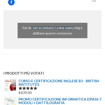
SEGUICI SU FACEBOOK
Fai clic per accettare i cookie marketing e
abilitare questo contenuto
I PRODOTTI PIÙ VOTATI
CORSO E CERTIFICAZIONE INGLESE B2 - BRITISH
INSTITUTES
€
439.00
VALUTATO
5.00
SU 5
PROMO CERTIFICAZIONE INFORMATICA EIPASS 7
MODULI + DATTILOGRAFIA