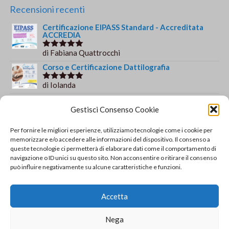
€244.00.
€179.00.
Recensioni recenti
Certificazione EIPASS Standard - Accreditata
ACCREDIA
di Fabiana Quattrocchi
Valutato
5
su 5
Corso e Certificazione Dattilografia
di Iolanda
Valutato
5
su 5
Esame integrativo da EIPASS 7 Moduli User a
EIPASS Standard - Accreditato ACCREDIA
Gestisci Consenso Cookie
di francesca paola b.
Valutato
5
Per fornire le migliori esperienze, utilizziamo tecnologie come i cookie per
su 5
Corso e Certificazione informatica EIPASS 7
memorizzare e/o accedere alle informazioni del dispositivo. Il consenso a
Moduli User con videolezioni
queste tecnologie ci permetterà di elaborare dati come il comportamento di
navigazione o ID unici su questo sito. Non acconsentire o ritirare il consenso
di francesca paola b.
Valutato
5
può influire negativamente su alcune caratteristiche e funzioni.
su 5
Certificazione informatica EIPASS 7 Moduli User
Accetta
di Gianluca Di Giacomo
Valutato
5
su 5
Nega
Orario e informazioni