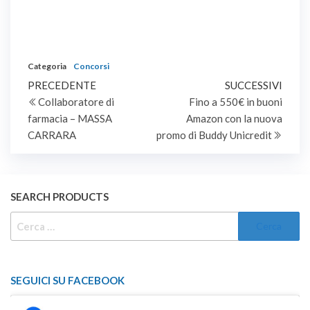
Categoria
Concorsi
Navigazione
Articolo
Artic
PRECEDENTE
SUCCESSIVI
precedente
succe
Collaboratore di
Fino a 550€ in buoni
articoli
farmacia – MASSA
Amazon con la nuova
CARRARA
promo di Buddy Unicredit
SEARCH PRODUCTS
RICERCA
PER:
SEGUICI SU FACEBOOK