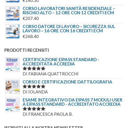
€
140.30
CORSO LAVORATORI SANITÀ RESIDENZIALE –
RISCHIO ALTO – 12 ORE CON 12 CREDITI ECM
€
207.40
CORSO DATORE DI LAVORO – SICUREZZA SUL
LAVORO – 16 ORE CON 16 CREDITI ECM
€
268.40
PRODOTTI RECENSITI
CERTIFICAZIONE EIPASS STANDARD -
ACCREDITATA ACCREDIA
DI FABIANA QUATTROCCHI
VALUTATO
5
SU 5
CORSO E CERTIFICAZIONE DATTILOGRAFIA
DI IOLANDA
VALUTATO
5
SU 5
ESAME INTEGRATIVO DA EIPASS 7 MODULI USER
A EIPASS STANDARD - ACCREDITATO ACCREDIA
DI FRANCESCA PAOLA B.
VALUTATO
5
SU 5
ISCRIVITI ALLA NOSTRA NEWSLETTER