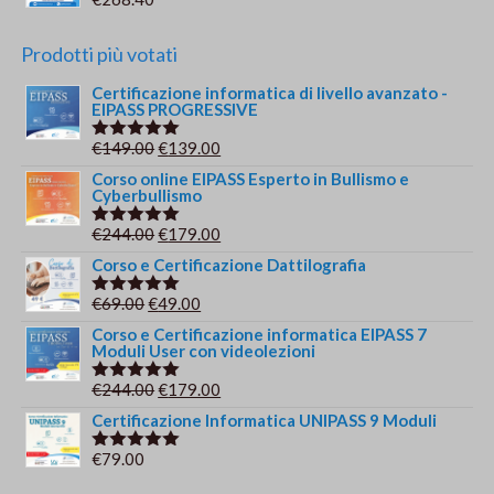
Prodotti più votati
Certificazione informatica di livello avanzato -
EIPASS PROGRESSIVE
Il
Il
€
149.00
€
139.00
Valutato
5.00
su 5
prezzo
prezzo
Corso online EIPASS Esperto in Bullismo e
Cyberbullismo
originale
attuale
era:
è:
Il
Il
€
244.00
€
179.00
Valutato
€149.00.
€139.00.
5.00
su 5
prezzo
prezzo
Corso e Certificazione Dattilografia
originale
attuale
Il
Il
€
69.00
€
49.00
Valutato
era:
è:
5.00
su 5
prezzo
prezzo
Corso e Certificazione informatica EIPASS 7
€244.00.
€179.00.
Moduli User con videolezioni
originale
attuale
era:
è:
Il
Il
€
244.00
€
179.00
Valutato
€69.00.
€49.00.
5.00
su 5
prezzo
prezzo
Certificazione Informatica UNIPASS 9 Moduli
originale
attuale
€
79.00
Valutato
era:
è:
5.00
su 5