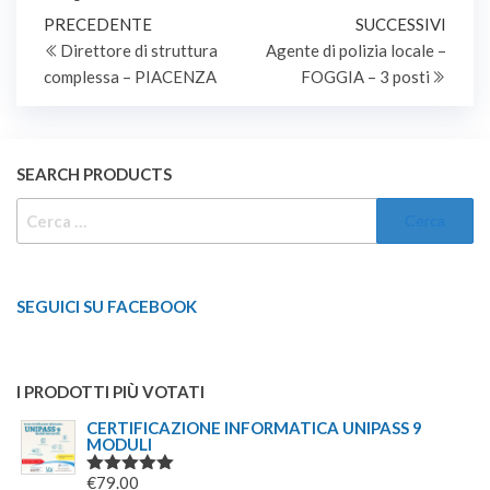
INDETERMINATO DI N.
prioritariamente ai
Navigazione
Articolo
1 UNITA' NEL PROFILO
Artic
PRECEDENTE
SUCCESSIVI
volontari delle FF.AA.)
DI OPERAIO
precedente
succe
Direttore di struttura
Agente di polizia locale –
articoli
SPECIALIZZATO
complessa – PIACENZA
FOGGIA – 3 posti
SERVIZI TECNICO-
MANUTENTIVI - AREA
OPERATORI ESPERTI.
SEARCH PRODUCTS
RICERCA
PER:
SEGUICI SU FACEBOOK
I PRODOTTI PIÙ VOTATI
CERTIFICAZIONE INFORMATICA UNIPASS 9
MODULI
€
79.00
VALUTATO