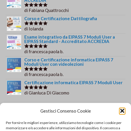
ACCREDIA
di Fabiana Quattrocchi
Valutato
5
su 5
Corso e Certificazione Dattilografia
di Iolanda
Valutato
5
su 5
Esame integrativo da EIPASS 7 Moduli User a
EIPASS Standard - Accreditato ACCREDIA
di francesca paola b.
Valutato
5
su 5
Corso e Certificazione informatica EIPASS 7
Moduli User con videolezioni
di francesca paola b.
Valutato
5
su 5
Certificazione informatica EIPASS 7 Moduli User
di Gianluca Di Giacomo
Valutato
5
su 5
Orario e informazioni
Gestisci Consenso Cookie
Via Gaudio Maiori
Per fornire le migliori esperienze, utilizziamo tecnologie come i cookie per
84013 Cava de' Tirreni
memorizzare e/o accedere alle informazioni del dispositivo. Il consenso a