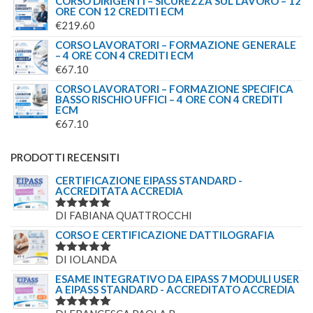
CORSO DIRIGENTI – SICUREZZA SUL LAVORO – 12
ORE CON 12 CREDITI ECM
€
219.60
CORSO LAVORATORI – FORMAZIONE GENERALE
– 4 ORE CON 4 CREDITI ECM
€
67.10
CORSO LAVORATORI – FORMAZIONE SPECIFICA
BASSO RISCHIO UFFICI – 4 ORE CON 4 CREDITI
ECM
€
67.10
PRODOTTI RECENSITI
CERTIFICAZIONE EIPASS STANDARD -
ACCREDITATA ACCREDIA
DI FABIANA QUATTROCCHI
VALUTATO
5
SU 5
CORSO E CERTIFICAZIONE DATTILOGRAFIA
DI IOLANDA
VALUTATO
5
SU 5
ESAME INTEGRATIVO DA EIPASS 7 MODULI USER
A EIPASS STANDARD - ACCREDITATO ACCREDIA