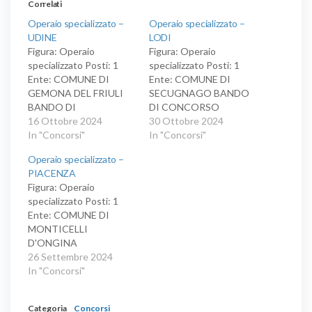
Correlati
Operaio specializzato –
Operaio specializzato –
UDINE
LODI
Figura: Operaio
Figura: Operaio
specializzato Posti: 1
specializzato Posti: 1
Ente: COMUNE DI
Ente: COMUNE DI
GEMONA DEL FRIULI
SECUGNAGO BANDO
BANDO DI
DI CONCORSO
CONCORSO
16 Ottobre 2024
PUBBLICO PER SOLI
30 Ottobre 2024
PUBBLICO PER LA
In "Concorsi"
ESAMI PER LA
In "Concorsi"
COPERTURA DI UN
COPERTURA DI N. 1
Operaio specializzato –
POSTO DI OPERAIO
POSTO A TEMPO
PIACENZA
SPECIALIZZATO, CAT.
PIENO ED
Figura: Operaio
B, POSIZIONE
INDETERMINATO
specializzato Posti: 1
ECONOMICA B1 A
AVENTE IL PROFILO DI
Ente: COMUNE DI
TEMPO
“AUTISTA SCUOLABUS
MONTICELLI
INDETERMINATO E
- OPERAIO
D'ONGINA
PIENO PRESSO L’AREA
SPECIALIZZATO –
CONCORSO
26 Settembre 2024
TECNICA -
MESSO
PUBBLICO PER ESAMI
In "Concorsi"
MANUTENTIVA DEL
NOTIFICATORE” -
PER L’ASSUNZIONE A
COMUNE DI TARVISIO
AREA DEGLI
TEMPO PIENO E
(posto riservato
OPERATORI ESPERTI
Categoria
Concorsi