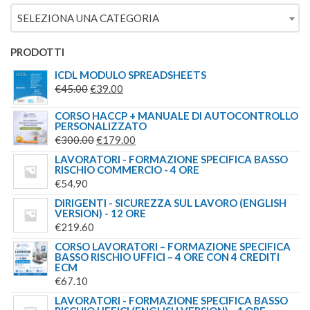
ERA:
È:
SELEZIONA UNA CATEGORIA
€149.00.
€139.00.
PRODOTTI
ICDL MODULO SPREADSHEETS
IL
IL
€
45.00
€
39.00
PREZZO
PREZZO
CORSO HACCP + MANUALE DI AUTOCONTROLLO
ORIGINALE
ATTUALE
PERSONALIZZATO
ERA:
È:
IL
IL
€
300.00
€
179.00
€45.00.
€39.00.
PREZZO
PREZZO
LAVORATORI - FORMAZIONE SPECIFICA BASSO
RISCHIO COMMERCIO - 4 ORE
ORIGINALE
ATTUALE
€
54.90
ERA:
È:
DIRIGENTI - SICUREZZA SUL LAVORO (ENGLISH
€300.00.
€179.00.
VERSION) - 12 ORE
€
219.60
CORSO LAVORATORI – FORMAZIONE SPECIFICA
BASSO RISCHIO UFFICI – 4 ORE CON 4 CREDITI
ECM
€
67.10
LAVORATORI - FORMAZIONE SPECIFICA BASSO