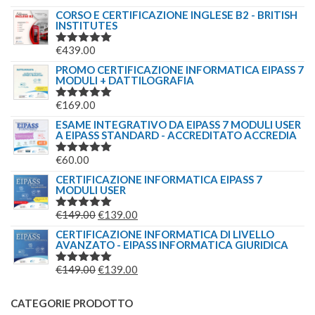
5.00
SU 5
CORSO E CERTIFICAZIONE INGLESE B2 - BRITISH
INSTITUTES
€
439.00
VALUTATO
5.00
SU 5
PROMO CERTIFICAZIONE INFORMATICA EIPASS 7
MODULI + DATTILOGRAFIA
€
169.00
VALUTATO
5.00
SU 5
ESAME INTEGRATIVO DA EIPASS 7 MODULI USER
A EIPASS STANDARD - ACCREDITATO ACCREDIA
€
60.00
VALUTATO
5.00
SU 5
CERTIFICAZIONE INFORMATICA EIPASS 7
MODULI USER
IL
IL
€
149.00
€
139.00
VALUTATO
5.00
SU 5
PREZZO
PREZZO
CERTIFICAZIONE INFORMATICA DI LIVELLO
AVANZATO - EIPASS INFORMATICA GIURIDICA
ORIGINALE
ATTUALE
ERA:
È:
IL
IL
€
149.00
€
139.00
VALUTATO
€149.00.
€139.00.
5.00
SU 5
PREZZO
PREZZO
ORIGINALE
ATTUALE
CATEGORIE PRODOTTO