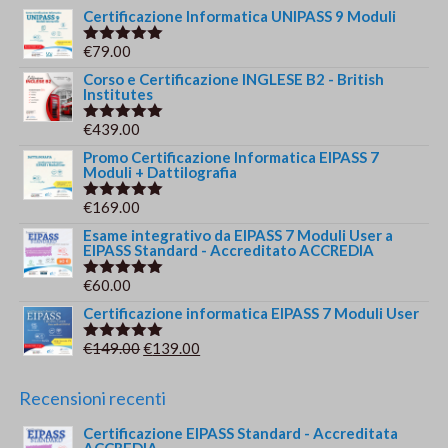
Certificazione Informatica UNIPASS 9 Moduli
€
79.00
Valutato
5.00
su 5
Corso e Certificazione INGLESE B2 - British
Institutes
€
439.00
Valutato
5.00
su 5
Promo Certificazione Informatica EIPASS 7
Moduli + Dattilografia
€
169.00
Valutato
5.00
su 5
Esame integrativo da EIPASS 7 Moduli User a
EIPASS Standard - Accreditato ACCREDIA
€
60.00
Valutato
5.00
su 5
Certificazione informatica EIPASS 7 Moduli User
Il
Il
€
149.00
€
139.00
Valutato
5.00
su 5
prezzo
prezzo
originale
attuale
Recensioni recenti
era:
è:
Certificazione EIPASS Standard - Accreditata
€149.00.
€139.00.