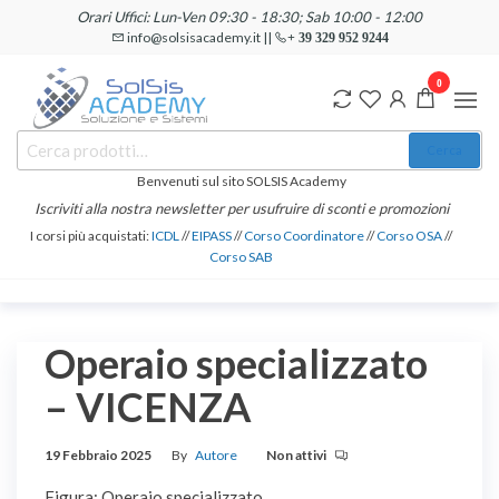
Salta
Orari Uffici: Lun-Ven 09:30 - 18:30; Sab 10:00 - 12:00
e
info@solsisacademy.it ||
+ 39 329 952 9244
vai
0
al
contenuto
SOLSIS
Cerca:
Corsi e
Cerca
Certificazioni
Academy
Informatiche
Benvenuti sul sito SOLSIS Academy
e
Iscriviti alla nostra newsletter per usufruire di sconti e promozioni
Linguistiche
I corsi più acquistati:
ICDL
//
EIPASS
//
Corso Coordinatore
//
Corso OSA
//
Corso SAB
Operaio specializzato
– VICENZA
19 Febbraio 2025
By
Autore
Non attivi
Figura: Operaio specializzato