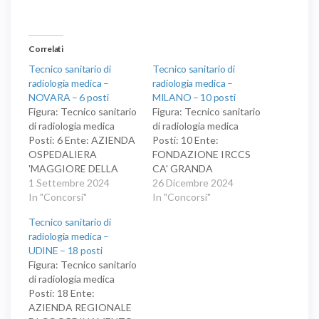
Correlati
Tecnico sanitario di
Tecnico sanitario di
radiologia medica –
radiologia medica –
NOVARA – 6 posti
MILANO – 10 posti
Figura: Tecnico sanitario
Figura: Tecnico sanitario
di radiologia medica
di radiologia medica
Posti: 6 Ente: AZIENDA
Posti: 10 Ente:
OSPEDALIERA
FONDAZIONE IRCCS
'MAGGIORE DELLA
CA' GRANDA
CARITA'' DI NOVARA
1 Settembre 2024
OSPEDALE MAGGIORE
26 Dicembre 2024
Concorso pubblico, per
In "Concorsi"
POLICLINICO
In "Concorsi"
titoli ed esami, per la
Concorso pubblico, per
Tecnico sanitario di
copertura di sei posti di
titoli ed esami, per la
radiologia medica –
tecnico sanitario di
copertura di dieci posti
UDINE – 18 posti
radiologia medica, area
di tecnico sanitario di
Figura: Tecnico sanitario
dei professionisti della
radiologia medica, area
di radiologia medica
salute e dei funzionari, a
dei professionisti della
Posti: 18 Ente:
tempo indeterminato.
salute e dei funzionari, a
AZIENDA REGIONALE
tempo indeterminato e