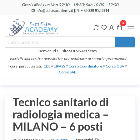
Salta
Orari Uffici: Lun-Ven 09:30 - 18:30; Sab 10:00 - 12:00
e
info@solsisacademy.it ||
+ 39 329 952 9244
vai
0
al
contenuto
SOLSIS
Cerca:
Corsi e
Cerca
Certificazioni
Academy
Informatiche
Benvenuti sul sito SOLSIS Academy
e
Iscriviti alla nostra newsletter per usufruire di sconti e promozioni
Linguistiche
I corsi più acquistati:
ICDL
//
EIPASS
//
Corso Coordinatore
//
Corso OSA
//
Corso SAB
Tecnico sanitario di
radiologia medica –
MILANO – 6 posti
26 Dicembre 2024
By
Autore
Non attivi