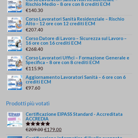
Rischio Medio – 8 ore con 8 crediti ECM
€
140.30
Corso Lavoratori Sanità Residenziale – Rischio
Alto – 12 ore con 12 crediti ECM
€
207.40
Corso Datore di Lavoro – Sicurezza sul Lavoro –
16 ore con 16 crediti ECM
€
268.40
Corso Lavoratori Uffici – Formazione Generale e
Specifica – 8 ore con 8 crediti ECM
€
115.90
Aggiornamento Lavoratori Sanità – 6 ore con 6
crediti ECM
€
97.60
Prodotti più votati
Certificazione EIPASS Standard - Accreditata
ACCREDIA
Il
Il
€
209.00
€
179.00
Valutato
5.00
su 5
prezzo
prezzo