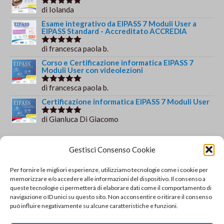
di Iolanda
Valutato
5
su 5
Esame integrativo da EIPASS 7 Moduli User a
EIPASS Standard - Accreditato ACCREDIA
di francesca paola b.
Valutato
5
su 5
Corso e Certificazione informatica EIPASS 7
Moduli User con videolezioni
di francesca paola b.
Valutato
5
su 5
Certificazione informatica EIPASS 7 Moduli User
di Gianluca Di Giacomo
Valutato
5
su 5
Orario e informazioni
Gestisci Consenso Cookie
Via Gaudio Maiori
Per fornire le migliori esperienze, utilizziamo tecnologie come i cookie per
84013 Cava de' Tirreni
memorizzare e/o accedere alle informazioni del dispositivo. Il consenso a
+39 329 952 9244
queste tecnologie ci permetterà di elaborare dati come il comportamento di
navigazione o ID unici su questo sito. Non acconsentire o ritirare il consenso
info@solsisacademy.it
può influire negativamente su alcune caratteristiche e funzioni.
Lun-Ven: 09:30-18:30, Sab: 10:00-12:00
Pausa pranzo: 13:30-15:30