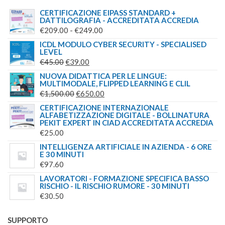
CERTIFICAZIONE EIPASS STANDARD +
DATTILOGRAFIA - ACCREDITATA ACCREDIA
FASCIA
€
209.00
-
€
249.00
DI
ICDL MODULO CYBER SECURITY - SPECIALISED
LEVEL
PREZZO:
IL
IL
€
45.00
€
39.00
DA
PREZZO
PREZZO
NUOVA DIDATTICA PER LE LINGUE:
€209.00
MULTIMODALE, FLIPPED LEARNING E CLIL
ORIGINALE
ATTUALE
A
IL
IL
€
1,500.00
€
650.00
ERA:
È:
€249.00
PREZZO
PREZZO
CERTIFICAZIONE INTERNAZIONALE
€45.00.
€39.00.
ALFABETIZZAZIONE DIGITALE - BOLLINATURA
ORIGINALE
ATTUALE
PEKIT EXPERT IN CIAD ACCREDITATA ACCREDIA
ERA:
È:
€
25.00
€1,500.00.
€650.00.
INTELLIGENZA ARTIFICIALE IN AZIENDA - 6 ORE
E 30 MINUTI
€
97.60
LAVORATORI - FORMAZIONE SPECIFICA BASSO
RISCHIO - IL RISCHIO RUMORE - 30 MINUTI
€
30.50
SUPPORTO