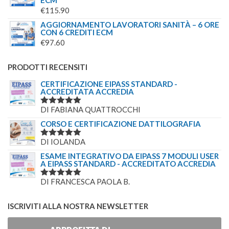
ECM
€
115.90
AGGIORNAMENTO LAVORATORI SANITÀ – 6 ORE
CON 6 CREDITI ECM
€
97.60
PRODOTTI RECENSITI
CERTIFICAZIONE EIPASS STANDARD -
ACCREDITATA ACCREDIA
DI FABIANA QUATTROCCHI
VALUTATO
5
SU 5
CORSO E CERTIFICAZIONE DATTILOGRAFIA
DI IOLANDA
VALUTATO
5
SU 5
ESAME INTEGRATIVO DA EIPASS 7 MODULI USER
A EIPASS STANDARD - ACCREDITATO ACCREDIA
DI FRANCESCA PAOLA B.
VALUTATO
5
SU 5
ISCRIVITI ALLA NOSTRA NEWSLETTER