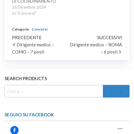
DI COORDINAMENTO
pieno.
PER LA SALUTE DI
26 Dicembre 2024
UDINE Concorso
In "Concorsi"
pubblico, per titoli ed
esami, per la copertura
Categoria
Concorsi
di diciotto posti di
Navigazione
Articolo
tecnico sanitario di
Artic
PRECEDENTE
SUCCESSIVI
radiologia medica, per le
precedente
succe
Dirigente medico –
Dirigente medico – ROMA
articoli
aziende del Servizio
COMO – 7 posti
– 6 posti
sanitario regionale del
Friuli Venezia Giulia.
SEARCH PRODUCTS
RICERCA
PER:
SEGUICI SU FACEBOOK