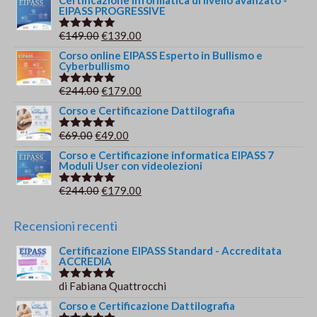
Certificazione informatica di livello avanzato -
EIPASS PROGRESSIVE
originale
attuale
era:
è:
Il
Il
€
149.00
€
139.00
Valutato
€209.00.
€179.00.
5.00
su 5
prezzo
prezzo
Corso online EIPASS Esperto in Bullismo e
Cyberbullismo
originale
attuale
era:
è:
Il
Il
€
244.00
€
179.00
Valutato
€149.00.
€139.00.
5.00
su 5
prezzo
prezzo
Corso e Certificazione Dattilografia
originale
attuale
Il
Il
€
69.00
€
49.00
Valutato
era:
è:
5.00
su 5
prezzo
prezzo
Corso e Certificazione informatica EIPASS 7
€244.00.
€179.00.
Moduli User con videolezioni
originale
attuale
era:
è:
Il
Il
€
244.00
€
179.00
Valutato
€69.00.
€49.00.
5.00
su 5
prezzo
prezzo
originale
attuale
Recensioni recenti
era:
è:
Certificazione EIPASS Standard - Accreditata
€244.00.
€179.00.
ACCREDIA
di Fabiana Quattrocchi
Valutato
5
su 5
Corso e Certificazione Dattilografia