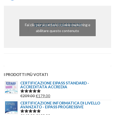
SEGUICI SU FACEBOOK
Fai clic per accettare i cookie marketing e
abilitare questo contenuto
I PRODOTTI PIÙ VOTATI
CERTIFICAZIONE EIPASS STANDARD -
ACCREDITATA ACCREDIA
IL
IL
€
209.00
€
179.00
VALUTATO
5.00
SU 5
PREZZO
PREZZO
CERTIFICAZIONE INFORMATICA DI LIVELLO
AVANZATO - EIPASS PROGRESSIVE
ORIGINALE
ATTUALE
ERA:
È: