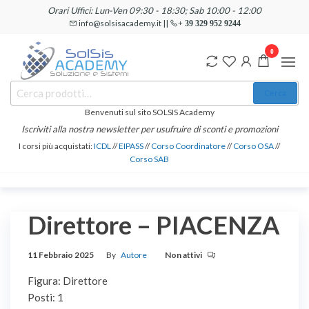
Salta
Orari Uffici: Lun-Ven 09:30 - 18:30; Sab 10:00 - 12:00
e
info@solsisacademy.it ||
+ 39 329 952 9244
vai
0
al
contenuto
SOLSIS
Cerca:
Corsi e
Cerca
Certificazioni
Academy
Informatiche
Benvenuti sul sito SOLSIS Academy
e
Iscriviti alla nostra newsletter per usufruire di sconti e promozioni
Linguistiche
I corsi più acquistati:
ICDL
//
EIPASS
//
Corso Coordinatore
//
Corso OSA
//
Corso SAB
Direttore – PIACENZA
11 Febbraio 2025
By
Autore
Non attivi
Figura: Direttore
Posti: 1