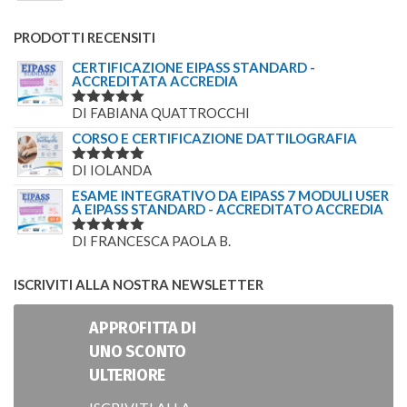
PRODOTTI RECENSITI
CERTIFICAZIONE EIPASS STANDARD -
ACCREDITATA ACCREDIA
DI FABIANA QUATTROCCHI
VALUTATO
5
SU 5
CORSO E CERTIFICAZIONE DATTILOGRAFIA
DI IOLANDA
VALUTATO
5
SU 5
ESAME INTEGRATIVO DA EIPASS 7 MODULI USER
A EIPASS STANDARD - ACCREDITATO ACCREDIA
DI FRANCESCA PAOLA B.
VALUTATO
5
SU 5
ISCRIVITI ALLA NOSTRA NEWSLETTER
APPROFITTA DI
UNO SCONTO
ULTERIORE