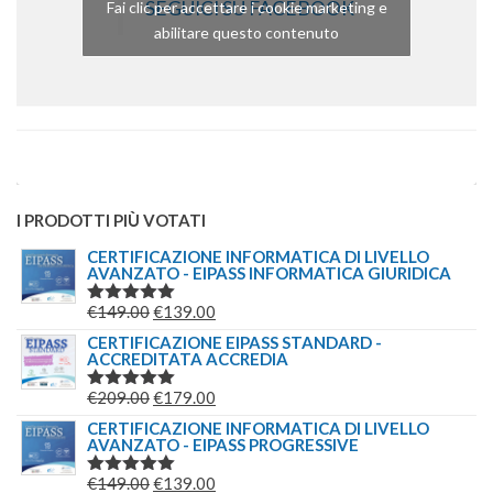
SEGUICI SU FACEBOOK
Fai clic per accettare i cookie marketing e
abilitare questo contenuto
I PRODOTTI PIÙ VOTATI
CERTIFICAZIONE INFORMATICA DI LIVELLO
AVANZATO - EIPASS INFORMATICA GIURIDICA
IL
IL
€
149.00
€
139.00
VALUTATO
5.00
SU 5
PREZZO
PREZZO
CERTIFICAZIONE EIPASS STANDARD -
ACCREDITATA ACCREDIA
ORIGINALE
ATTUALE
ERA:
È:
IL
IL
€
209.00
€
179.00
VALUTATO
€149.00.
€139.00.
5.00
SU 5
PREZZO
PREZZO
CERTIFICAZIONE INFORMATICA DI LIVELLO
AVANZATO - EIPASS PROGRESSIVE
ORIGINALE
ATTUALE
ERA:
È:
IL
IL
€
149.00
€
139.00
VALUTATO