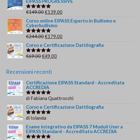
EIPASS PROGRESSIVE
originale
attuale
era:
è:
Il
Il
€
149.00
€
139.00
Valutato
€209.00.
€179.00.
5.00
su 5
prezzo
prezzo
Corso online EIPASS Esperto in Bullismo e
Cyberbullismo
originale
attuale
era:
è:
Il
Il
€
244.00
€
179.00
Valutato
€149.00.
€139.00.
5.00
su 5
prezzo
prezzo
Corso e Certificazione Dattilografia
originale
attuale
Il
Il
€
69.00
€
49.00
Valutato
era:
è:
5.00
su 5
prezzo
prezzo
€244.00.
€179.00.
originale
attuale
Recensioni recenti
era:
è:
Certificazione EIPASS Standard - Accreditata
€69.00.
€49.00.
ACCREDIA
di Fabiana Quattrocchi
Valutato
5
su 5
Corso e Certificazione Dattilografia
di Iolanda
Valutato
5
su 5
Esame integrativo da EIPASS 7 Moduli User a
EIPASS Standard - Accreditato ACCREDIA