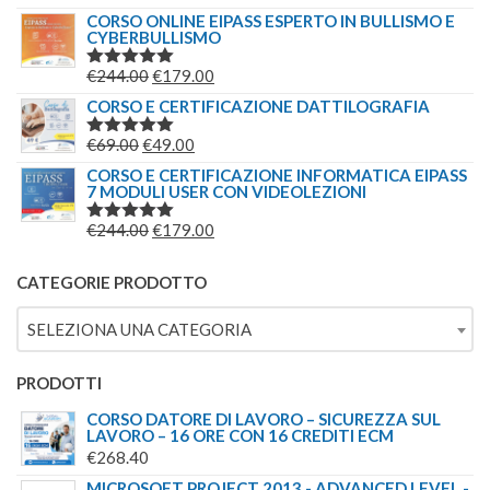
€209.00.
€179.00.
5.00
SU 5
PREZZO
PREZZO
CORSO ONLINE EIPASS ESPERTO IN BULLISMO E
CYBERBULLISMO
ORIGINALE
ATTUALE
ERA:
È:
IL
IL
€
244.00
€
179.00
VALUTATO
€149.00.
€139.00.
5.00
SU 5
PREZZO
PREZZO
CORSO E CERTIFICAZIONE DATTILOGRAFIA
ORIGINALE
ATTUALE
IL
IL
€
69.00
€
49.00
VALUTATO
ERA:
È:
5.00
SU 5
PREZZO
PREZZO
CORSO E CERTIFICAZIONE INFORMATICA EIPASS
€244.00.
€179.00.
7 MODULI USER CON VIDEOLEZIONI
ORIGINALE
ATTUALE
ERA:
È:
IL
IL
€
244.00
€
179.00
VALUTATO
€69.00.
€49.00.
5.00
SU 5
PREZZO
PREZZO
ORIGINALE
ATTUALE
CATEGORIE PRODOTTO
ERA:
È:
SELEZIONA UNA CATEGORIA
€244.00.
€179.00.
PRODOTTI
CORSO DATORE DI LAVORO – SICUREZZA SUL
LAVORO – 16 ORE CON 16 CREDITI ECM
€
268.40
MICROSOFT PROJECT 2013 - ADVANCED LEVEL -