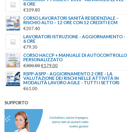
8 ORE
€
109.80
CORSO LAVORATORI SANITÀ RESIDENZIALE –
RISCHIO ALTO – 12 ORE CON 12 CREDITI ECM
€
207.40
LAVORATORI ISTRUZIONE - AGGIORNAMENTO -
6 ORE
€
79.30
CORSO HACCP + MANUALE DI AUTOCONTROLLO
PERSONALIZZATO
IL
IL
€
300.00
€
179.00
PREZZO
PREZZO
RSPP-ASPP - AGGIORNAMENTO 2 ORE - LA
VALUTAZIONE DEI RISCHI NELLE ATTIVITÀ IN
ORIGINALE
ATTUALE
MODALITÀ LAVORO AGILE - TUTTI I SETTORI
ERA:
È:
€
61.00
€300.00.
€179.00.
SUPPORTO