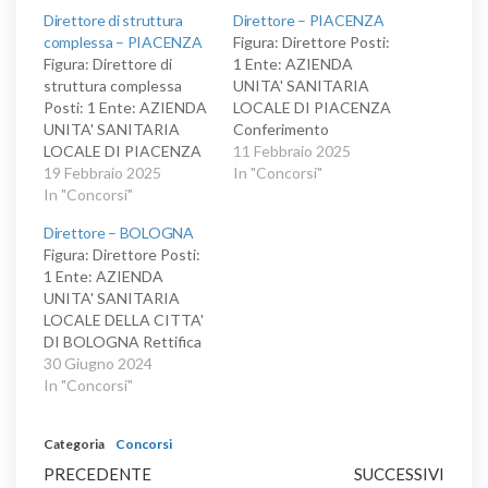
Direttore di struttura
Direttore – PIACENZA
complessa – PIACENZA
Figura: Direttore Posti:
Figura: Direttore di
1 Ente: AZIENDA
struttura complessa
UNITA' SANITARIA
Posti: 1 Ente: AZIENDA
LOCALE DI PIACENZA
UNITA' SANITARIA
Conferimento
LOCALE DI PIACENZA
dell'incarico di direttore
11 Febbraio 2025
Conferimento
19 Febbraio 2025
della struttura
In "Concorsi"
dell'incarico di direttore
In "Concorsi"
complessa radioterapia
di struttura complessa
per il Dipartimento di
Direttore – BOLOGNA
per l'U.O.C. Medicina
onco-ematologia.
Figura: Direttore Posti:
legale nell'ambito del
1 Ente: AZIENDA
Dipartimento della
UNITA' SANITARIA
sicurezza, disciplina di
LOCALE DELLA CITTA'
medicina legale.
DI BOLOGNA Rettifica
e riapertura dei termini
30 Giugno 2024
del conferimento
In "Concorsi"
dell'incarico di direttore
della struttura
Categoria
Concorsi
complessa U.O.
Navigazione
Articolo
Medicina B (SC),
Artic
PRECEDENTE
SUCCESSIVI