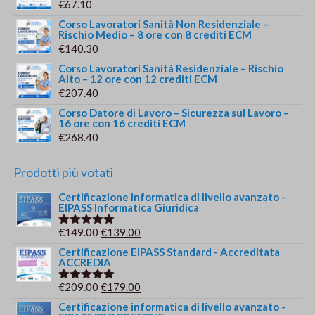
€
67.10
Corso Lavoratori Sanità Non Residenziale –
Rischio Medio – 8 ore con 8 crediti ECM
€
140.30
Corso Lavoratori Sanità Residenziale – Rischio
Alto – 12 ore con 12 crediti ECM
€
207.40
Corso Datore di Lavoro – Sicurezza sul Lavoro –
16 ore con 16 crediti ECM
€
268.40
Prodotti più votati
Certificazione informatica di livello avanzato -
EIPASS Informatica Giuridica
Il
Il
€
149.00
€
139.00
Valutato
5.00
su 5
prezzo
prezzo
Certificazione EIPASS Standard - Accreditata
ACCREDIA
originale
attuale
era:
è:
Il
Il
€
209.00
€
179.00
Valutato
€149.00.
€139.00.
5.00
su 5
prezzo
prezzo
Certificazione informatica di livello avanzato -