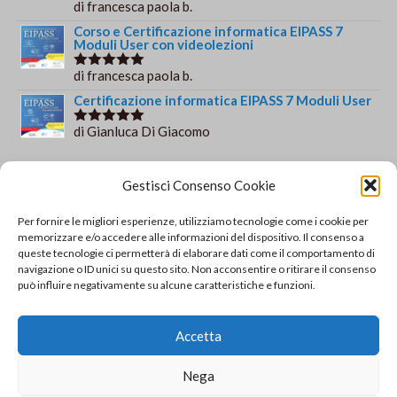
di francesca paola b.
Valutato
5
su 5
Corso e Certificazione informatica EIPASS 7
Moduli User con videolezioni
di francesca paola b.
Valutato
5
su 5
Certificazione informatica EIPASS 7 Moduli User
di Gianluca Di Giacomo
Valutato
5
su 5
Orario e informazioni
Gestisci Consenso Cookie
Via Gaudio Maiori
Per fornire le migliori esperienze, utilizziamo tecnologie come i cookie per
84013 Cava de' Tirreni
memorizzare e/o accedere alle informazioni del dispositivo. Il consenso a
+39 329 952 9244
queste tecnologie ci permetterà di elaborare dati come il comportamento di
navigazione o ID unici su questo sito. Non acconsentire o ritirare il consenso
info@solsisacademy.it
può influire negativamente su alcune caratteristiche e funzioni.
Lun-Ven: 09:30-18:30, Sab: 10:00-12:00
Pausa pranzo: 13:30-15:30
Accetta
© Copyright - SOLSIS Academy by SOLUZIONE E
Nega
SISTEMI di Catino Valentino - Via Gaudio Maiori - 84013