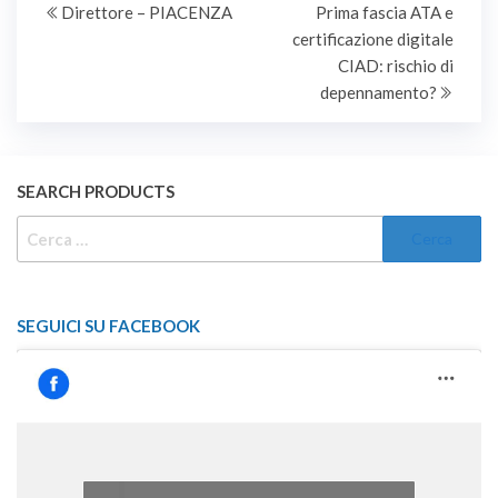
nell'ambito del
precedente
succe
Direttore – PIACENZA
Prima fascia ATA e
articoli
Dipartimento medico.
certificazione digitale
CIAD: rischio di
depennamento?
SEARCH PRODUCTS
RICERCA
PER:
SEGUICI SU FACEBOOK