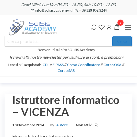
Salta
Orari Uffici: Lun-Ven 09:30 - 18:30; Sab 10:00 - 12:00
e
info@solsisacademy.it ||
+ 39 329 952 9244
vai
0
al
contenuto
SOLSIS
Cerca:
Corsi e
Cerca
Certificazioni
Academy
Informatiche
Benvenuti sul sito SOLSIS Academy
e
Iscriviti alla nostra newsletter per usufruire di sconti e promozioni
Linguistiche
I corsi più acquistati:
ICDL
//
EIPASS
//
Corso Coordinatore
//
Corso OSA
//
Corso SAB
Istruttore informatico
– VICENZA
18 Novembre 2024
By
Autore
Non attivi
Figura: Istruttore informatico