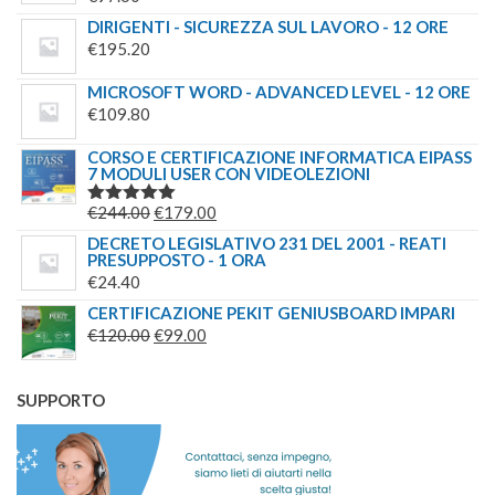
DIRIGENTI - SICUREZZA SUL LAVORO - 12 ORE
€
195.20
MICROSOFT WORD - ADVANCED LEVEL - 12 ORE
€
109.80
CORSO E CERTIFICAZIONE INFORMATICA EIPASS
7 MODULI USER CON VIDEOLEZIONI
IL
IL
€
244.00
€
179.00
VALUTATO
5.00
SU 5
PREZZO
PREZZO
DECRETO LEGISLATIVO 231 DEL 2001 - REATI
PRESUPPOSTO - 1 ORA
ORIGINALE
ATTUALE
€
24.40
ERA:
È:
CERTIFICAZIONE PEKIT GENIUSBOARD IMPARI
€244.00.
€179.00.
IL
IL
€
120.00
€
99.00
PREZZO
PREZZO
ORIGINALE
ATTUALE
SUPPORTO
ERA:
È:
€120.00.
€99.00.