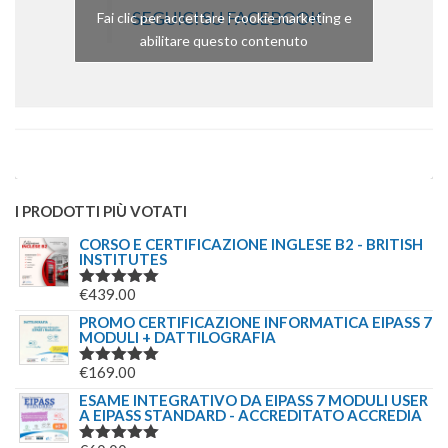
SEGUICI SU FACEBOOK
Fai clic per accettare i cookie marketing e
abilitare questo contenuto
I PRODOTTI PIÙ VOTATI
CORSO E CERTIFICAZIONE INGLESE B2 - BRITISH
INSTITUTES
€
439.00
VALUTATO
5.00
SU 5
PROMO CERTIFICAZIONE INFORMATICA EIPASS 7
MODULI + DATTILOGRAFIA
€
169.00
VALUTATO
5.00
SU 5
ESAME INTEGRATIVO DA EIPASS 7 MODULI USER
A EIPASS STANDARD - ACCREDITATO ACCREDIA