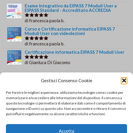
su 5
Esame integrativo da EIPASS 7 Moduli User a
EIPASS Standard - Accreditato ACCREDIA
di francesca paola b.
Valutato
5
su 5
Corso e Certificazione informatica EIPASS 7
Moduli User con videolezioni
di francesca paola b.
Valutato
5
su 5
Certificazione informatica EIPASS 7 Moduli User
di Gianluca Di Giacomo
Valutato
5
su 5
Orario e informazioni
Gestisci Consenso Cookie
Via Gaudio Maiori
Per fornire le migliori esperienze, utilizziamo tecnologie come i cookie per
84013 Cava de' Tirreni
memorizzare e/o accedere alle informazioni del dispositivo. Il consenso a
+39 329 952 9244
queste tecnologie ci permetterà di elaborare dati come il comportamento di
navigazione o ID unici su questo sito. Non acconsentire o ritirare il consenso
info@solsisacademy.it
può influire negativamente su alcune caratteristiche e funzioni.
Lun-Ven: 09:30-18:30, Sab: 10:00-12:00
Pausa pranzo: 13:30-15:30
Accetta