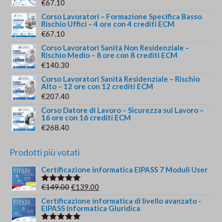
€
67.10
Corso Lavoratori – Formazione Specifica Basso
Rischio Uffici – 4 ore con 4 crediti ECM
€
67.10
Corso Lavoratori Sanità Non Residenziale –
Rischio Medio – 8 ore con 8 crediti ECM
€
140.30
Corso Lavoratori Sanità Residenziale – Rischio
Alto – 12 ore con 12 crediti ECM
€
207.40
Corso Datore di Lavoro – Sicurezza sul Lavoro –
16 ore con 16 crediti ECM
€
268.40
Prodotti più votati
Certificazione informatica EIPASS 7 Moduli User
Il
Il
€
149.00
€
139.00
Valutato
5.00
su 5
prezzo
prezzo
Certificazione informatica di livello avanzato -
EIPASS Informatica Giuridica
originale
attuale