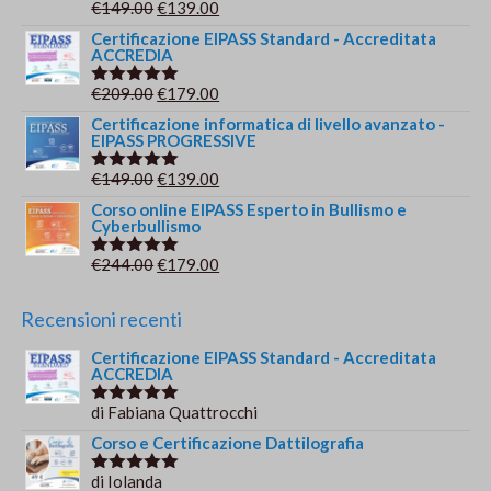
era:
è:
Il
Il
€
149.00
€
139.00
Valutato
€149.00.
€139.00.
5.00
su 5
prezzo
prezzo
Certificazione EIPASS Standard - Accreditata
ACCREDIA
originale
attuale
era:
è:
Il
Il
€
209.00
€
179.00
Valutato
€149.00.
€139.00.
5.00
su 5
prezzo
prezzo
Certificazione informatica di livello avanzato -
EIPASS PROGRESSIVE
originale
attuale
era:
è:
Il
Il
€
149.00
€
139.00
Valutato
€209.00.
€179.00.
5.00
su 5
prezzo
prezzo
Corso online EIPASS Esperto in Bullismo e
Cyberbullismo
originale
attuale
era:
è:
Il
Il
€
244.00
€
179.00
Valutato
€149.00.
€139.00.
5.00
su 5
prezzo
prezzo
originale
attuale
Recensioni recenti
era:
è:
Certificazione EIPASS Standard - Accreditata
€244.00.
€179.00.
ACCREDIA
di Fabiana Quattrocchi
Valutato
5
su 5
Corso e Certificazione Dattilografia
di Iolanda
Valutato
5