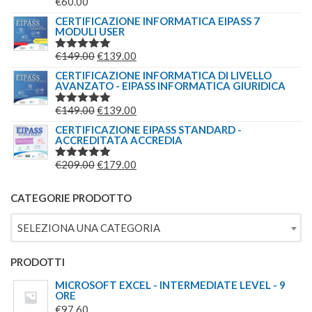
€
60.00
VALUTATO
5.00
SU 5
CERTIFICAZIONE INFORMATICA EIPASS 7
MODULI USER
IL
IL
€
149.00
€
139.00
VALUTATO
5.00
SU 5
PREZZO
PREZZO
CERTIFICAZIONE INFORMATICA DI LIVELLO
AVANZATO - EIPASS INFORMATICA GIURIDICA
ORIGINALE
ATTUALE
ERA:
È:
IL
IL
€
149.00
€
139.00
VALUTATO
€149.00.
€139.00.
5.00
SU 5
PREZZO
PREZZO
CERTIFICAZIONE EIPASS STANDARD -
ACCREDITATA ACCREDIA
ORIGINALE
ATTUALE
ERA:
È:
IL
IL
€
209.00
€
179.00
VALUTATO
€149.00.
€139.00.
5.00
SU 5
PREZZO
PREZZO
ORIGINALE
ATTUALE
CATEGORIE PRODOTTO
ERA:
È:
SELEZIONA UNA CATEGORIA
€209.00.
€179.00.
PRODOTTI
MICROSOFT EXCEL - INTERMEDIATE LEVEL - 9
ORE
€
97.60