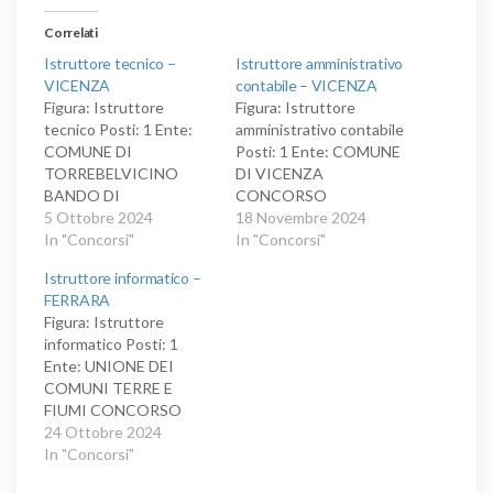
Correlati
Istruttore tecnico –
Istruttore amministrativo
VICENZA
contabile – VICENZA
Figura: Istruttore
Figura: Istruttore
tecnico Posti: 1 Ente:
amministrativo contabile
COMUNE DI
Posti: 1 Ente: COMUNE
TORREBELVICINO
DI VICENZA
BANDO DI
CONCORSO
CONCORSO
5 Ottobre 2024
PUBBLICO PER SOLI
18 Novembre 2024
PUBBLICO PER SOLI
In "Concorsi"
ESAMI PER LA
In "Concorsi"
ESAMI PER LA
COPERTURA DI UN
Istruttore informatico –
COPERTURA DI N. 1
POSTO DI
FERRARA
POSTO DI
ISTRUTTORE
Figura: Istruttore
ISTRUTTORE
AMMINISTRATIVO-
informatico Posti: 1
TECNICO - AREA
CONTABILE AREA
Ente: UNIONE DEI
DEGLI ISTRUTTORI - A
DEGLI ISTRUTTORI A
COMUNI TERRE E
TEMPO
TEMPO PIENO E
FIUMI CONCORSO
INDETERMINATO E
INDETERMINATO DI
PUBBLICO PER ESAMI
24 Ottobre 2024
PIENO
CUI N. 1 POSTO
PER LA COPERTURA DI
In "Concorsi"
PRIORITARIAMENTE
N. 1 POSTO DI
RISERVATO AI