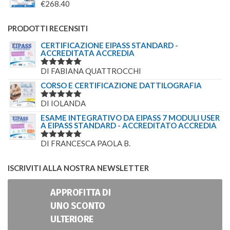
€
268.40
PRODOTTI RECENSITI
CERTIFICAZIONE EIPASS STANDARD -
ACCREDITATA ACCREDIA
DI FABIANA QUATTROCCHI
VALUTATO
5
SU 5
CORSO E CERTIFICAZIONE DATTILOGRAFIA
DI IOLANDA
VALUTATO
5
SU 5
ESAME INTEGRATIVO DA EIPASS 7 MODULI USER
A EIPASS STANDARD - ACCREDITATO ACCREDIA
DI FRANCESCA PAOLA B.
VALUTATO
5
SU 5
ISCRIVITI ALLA NOSTRA NEWSLETTER
APPROFITTA DI
UNO SCONTO
ULTERIORE