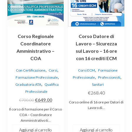
Corso Regionale
Corso Datore di
Coordinatore
Lavoro – Sicurezza
Amministrativo –
sul Lavoro – 16 ore
COA
con 16 crediti ECM
,
,
,
Con Certificazione
Corsi
Corsi ECM
Formazione
,
,
,
Formazione Professionale
Professionale
Professionisti
,
Graduatoria ATA
Qualifica
Sanitari
Professionale
€
268.40
Il
Il
€
649.00
€
700.00
Corso online di 16 ore per Datori di
prezzo
prezzo
Lavoro di…
Il corso di formazione per il Corso
originale
attuale
COA – Coordinatore
Amministrativo ti…
era:
è:
€700.00.
€649.00.
Aggiungi al carrello
Aggiungi al carrello