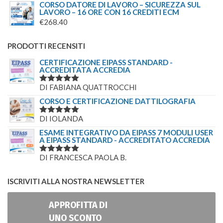
CORSO DATORE DI LAVORO – SICUREZZA SUL
LAVORO – 16 ORE CON 16 CREDITI ECM
€
268.40
PRODOTTI RECENSITI
CERTIFICAZIONE EIPASS STANDARD -
ACCREDITATA ACCREDIA
DI FABIANA QUATTROCCHI
VALUTATO
5
SU 5
CORSO E CERTIFICAZIONE DATTILOGRAFIA
DI IOLANDA
VALUTATO
5
SU 5
ESAME INTEGRATIVO DA EIPASS 7 MODULI USER
A EIPASS STANDARD - ACCREDITATO ACCREDIA
DI FRANCESCA PAOLA B.
VALUTATO
5
SU 5
ISCRIVITI ALLA NOSTRA NEWSLETTER
APPROFITTA DI
UNO SCONTO