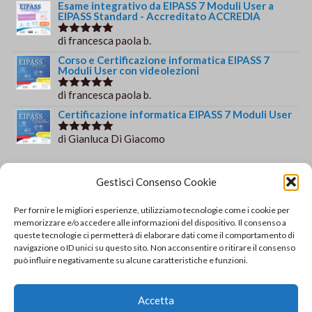
Esame integrativo da EIPASS 7 Moduli User a
EIPASS Standard - Accreditato ACCREDIA
di francesca paola b.
Valutato
5
su 5
Corso e Certificazione informatica EIPASS 7
Moduli User con videolezioni
di francesca paola b.
Valutato
5
su 5
Certificazione informatica EIPASS 7 Moduli User
di Gianluca Di Giacomo
Valutato
5
su 5
Orario e informazioni
Gestisci Consenso Cookie
Via Gaudio Maiori
Per fornire le migliori esperienze, utilizziamo tecnologie come i cookie per
84013 Cava de' Tirreni
memorizzare e/o accedere alle informazioni del dispositivo. Il consenso a
+39 329 952 9244
queste tecnologie ci permetterà di elaborare dati come il comportamento di
navigazione o ID unici su questo sito. Non acconsentire o ritirare il consenso
info@solsisacademy.it
può influire negativamente su alcune caratteristiche e funzioni.
Lun-Ven: 09:30-18:30, Sab: 10:00-12:00
Pausa pranzo: 13:30-15:30
Accetta