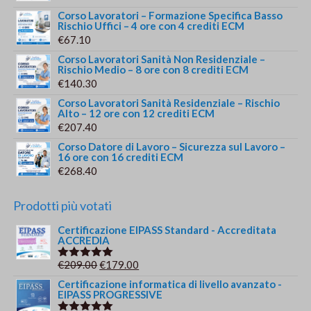
Corso Lavoratori – Formazione Specifica Basso
Rischio Uffici – 4 ore con 4 crediti ECM
€
67.10
Corso Lavoratori Sanità Non Residenziale –
Rischio Medio – 8 ore con 8 crediti ECM
€
140.30
Corso Lavoratori Sanità Residenziale – Rischio
Alto – 12 ore con 12 crediti ECM
€
207.40
Corso Datore di Lavoro – Sicurezza sul Lavoro –
16 ore con 16 crediti ECM
€
268.40
Prodotti più votati
Certificazione EIPASS Standard - Accreditata
ACCREDIA
Il
Il
€
209.00
€
179.00
Valutato
5.00
su 5
prezzo
prezzo
Certificazione informatica di livello avanzato -
EIPASS PROGRESSIVE
originale
attuale