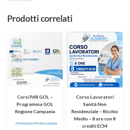
Prodotti correlati
Questo
prodotto
ha
più
varianti.
Le
opzioni
possono
essere
Corsi PAR GOL –
Corso Lavoratori
scelte
Programma GOL
Sanità Non
nella
Regione Campania
Residenziale – Rischio
pagina
Medio – 8 ore con 8
del
Formazione Professionale
prodotto
crediti ECM