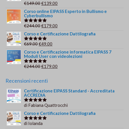
era:
è:
Il
Il
€
149.00
€
139.00
Valutato
€209.00.
€179.00.
5.00
su 5
prezzo
prezzo
Corso online EIPASS Esperto in Bullismo e
Cyberbullismo
originale
attuale
era:
è:
Il
Il
€
244.00
€
179.00
Valutato
€149.00.
€139.00.
5.00
su 5
prezzo
prezzo
Corso e Certificazione Dattilografia
originale
attuale
Il
Il
€
69.00
€
49.00
Valutato
era:
è:
5.00
su 5
prezzo
prezzo
Corso e Certificazione informatica EIPASS 7
€244.00.
€179.00.
Moduli User con videolezioni
originale
attuale
era:
è:
Il
Il
€
244.00
€
179.00
Valutato
€69.00.
€49.00.
5.00
su 5
prezzo
prezzo
originale
attuale
Recensioni recenti
era:
è:
Certificazione EIPASS Standard - Accreditata
€244.00.
€179.00.
ACCREDIA
di Fabiana Quattrocchi
Valutato
5
su 5
Corso e Certificazione Dattilografia
di Iolanda
Valutato
5
su 5