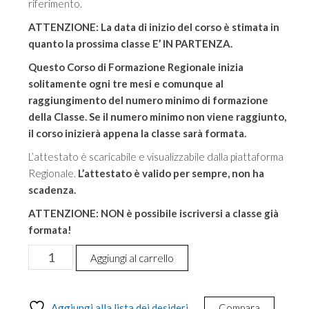
riferimento.
ATTENZIONE: La data di inizio del corso è stimata in
quanto la prossima classe E’ IN PARTENZA.
Questo Corso di Formazione Regionale inizia
solitamente ogni tre mesi e comunque al
raggiungimento del numero minimo di formazione
della Classe. Se il numero minimo non viene raggiunto,
il corso inizierà appena la classe sarà formata.
L’attestato è scaricabile e visualizzabile dalla piattaforma
Regionale.
L’attestato è valido per sempre, non ha
scadenza.
ATTENZIONE: NON è possibile iscriversi a classe già
formata!
Corso
Aggiungi al carrello
di
Formazione
Professionale
Aggiungi alla lista dei desideri
Compara