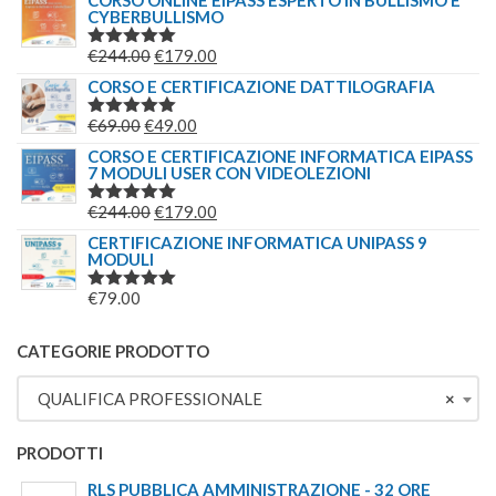
CORSO ONLINE EIPASS ESPERTO IN BULLISMO E
CYBERBULLISMO
ORIGINALE
ATTUALE
ERA:
È:
IL
IL
€
244.00
€
179.00
VALUTATO
€149.00.
€139.00.
5.00
SU 5
PREZZO
PREZZO
CORSO E CERTIFICAZIONE DATTILOGRAFIA
ORIGINALE
ATTUALE
IL
IL
€
69.00
€
49.00
VALUTATO
ERA:
È:
5.00
SU 5
PREZZO
PREZZO
CORSO E CERTIFICAZIONE INFORMATICA EIPASS
€244.00.
€179.00.
7 MODULI USER CON VIDEOLEZIONI
ORIGINALE
ATTUALE
ERA:
È:
IL
IL
€
244.00
€
179.00
VALUTATO
€69.00.
€49.00.
5.00
SU 5
PREZZO
PREZZO
CERTIFICAZIONE INFORMATICA UNIPASS 9
MODULI
ORIGINALE
ATTUALE
ERA:
È:
€
79.00
VALUTATO
€244.00.
€179.00.
5.00
SU 5
CATEGORIE PRODOTTO
QUALIFICA PROFESSIONALE
×
PRODOTTI
RLS PUBBLICA AMMINISTRAZIONE - 32 ORE