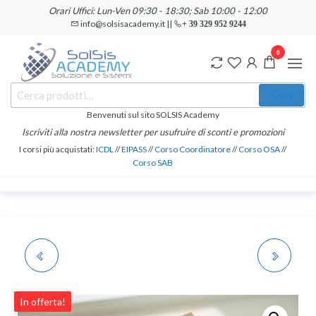
Salta
Orari Uffici: Lun-Ven 09:30 - 18:30; Sab 10:00 - 12:00
e
info@solsisacademy.it ||
+ 39 329 952 9244
vai
0
al
contenuto
SOLSIS
Cerca:
Corsi e
Cerca
Certificazioni
Academy
Informatiche
Benvenuti sul sito SOLSIS Academy
e
Iscriviti alla nostra newsletter per usufruire di sconti e promozioni
Linguistiche
I corsi più acquistati:
ICDL
//
EIPASS
//
Corso Coordinatore
//
Corso OSA
//
Corso SAB
CERTIFICAZIONE
CORSO HACCP +
DIGCOMPEDU AICA
MANUALE DI
In offerta!