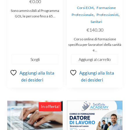
€
0.00
,
Corsi ECM
Formazione
Sono ammissibili al Programma
,
,
Professionale
Professionisti
GOL le persone fino a 65…
Sanitari
€
140.30
Corso online di formazione
specifica per lavoratori della sanità
e…
Scegli
Aggiungi al carrello
Aggiungi alla lista
Aggiungi alla lista
dei desideri
dei desideri
In offerta!