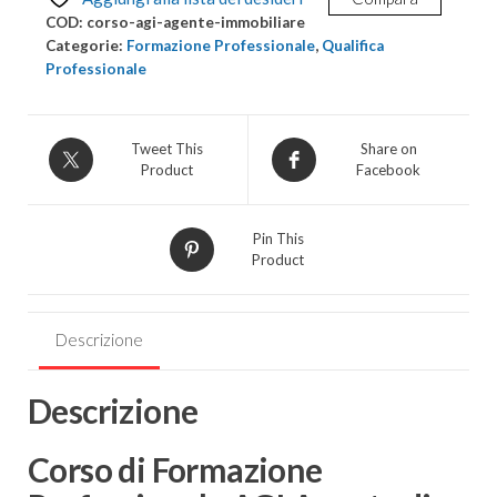
AGI
COD:
corso-agi-agente-immobiliare
Agente
Categorie:
Formazione Professionale
,
Qualifica
di
Professionale
affari
in
mediazione
Tweet This
Share on
Product
Facebook
quantità
Pin This
Product
Descrizione
Descrizione
Corso di Formazione