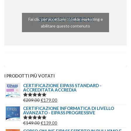
SEGUICI SU FACEBOOK
Fai clic per accettare i cookie marketing e
abilitare questo contenuto
I PRODOTTI PIÙ VOTATI
CERTIFICAZIONE EIPASS STANDARD -
ACCREDITATA ACCREDIA
IL
IL
€
209.00
€
179.00
VALUTATO
5.00
SU 5
PREZZO
PREZZO
CERTIFICAZIONE INFORMATICA DI LIVELLO
AVANZATO - EIPASS PROGRESSIVE
ORIGINALE
ATTUALE
ERA:
È:
IL
IL
€
149.00
€
139.00
VALUTATO
€209.00.
€179.00.
5.00
SU 5
PREZZO
PREZZO