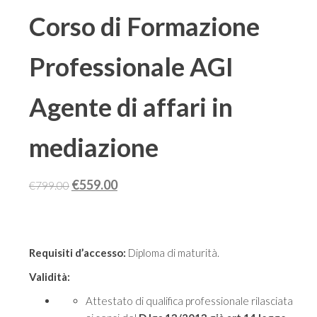
Corso di Formazione
Professionale AGI
Agente di affari in
mediazione
Il
Il
€
559.00
€
799.00
prezzo
prezzo
originale
attuale
era:
è:
Requisiti d’accesso:
Diploma di maturità.
€799.00.
€559.00.
Validità:
Attestato di qualifica professionale rilasciata