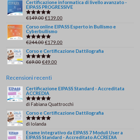
prezzo
prezzo
Certificazione informatica di livello avanzato -
EIPASS PROGRESSIVE
originale
attuale
era:
è:
Il
Il
€
149.00
€
139.00
Valutato
€209.00.
€179.00.
5.00
su 5
prezzo
prezzo
Corso online EIPASS Esperto in Bullismo e
Cyberbullismo
originale
attuale
era:
è:
Il
Il
€
244.00
€
179.00
Valutato
€149.00.
€139.00.
5.00
su 5
prezzo
prezzo
Corso e Certificazione Dattilografia
originale
attuale
Il
Il
€
69.00
€
49.00
Valutato
era:
è:
5.00
su 5
prezzo
prezzo
€244.00.
€179.00.
originale
attuale
Recensioni recenti
era:
è:
Certificazione EIPASS Standard - Accreditata
€69.00.
€49.00.
ACCREDIA
di Fabiana Quattrocchi
Valutato
5
su 5
Corso e Certificazione Dattilografia
di Iolanda
Valutato
5
su 5
Esame integrativo da EIPASS 7 Moduli User a
EIPASS Standard - Accreditato ACCREDIA