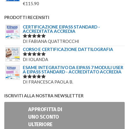
€
115.90
PRODOTTI RECENSITI
CERTIFICAZIONE EIPASS STANDARD -
ACCREDITATA ACCREDIA
DI FABIANA QUATTROCCHI
VALUTATO
5
SU 5
CORSO E CERTIFICAZIONE DATTILOGRAFIA
DI IOLANDA
VALUTATO
5
SU 5
ESAME INTEGRATIVO DA EIPASS 7 MODULI USER
A EIPASS STANDARD - ACCREDITATO ACCREDIA
DI FRANCESCA PAOLA B.
VALUTATO
5
SU 5
ISCRIVITI ALLA NOSTRA NEWSLETTER
APPROFITTA DI
UNO SCONTO
ULTERIORE