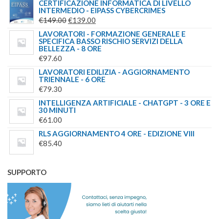
CERTIFICAZIONE INFORMATICA DI LIVELLO
ORIGINALE
ATTUALE
INTERMEDIO - EIPASS CYBERCRIMES
ERA:
È:
IL
IL
€
149.00
€
139.00
€120.00.
€99.00.
PREZZO
PREZZO
LAVORATORI - FORMAZIONE GENERALE E
SPECIFICA BASSO RISCHIO SERVIZI DELLA
ORIGINALE
ATTUALE
BELLEZZA - 8 ORE
ERA:
È:
€
97.60
€149.00.
€139.00.
LAVORATORI EDILIZIA - AGGIORNAMENTO
TRIENNALE - 6 ORE
€
79.30
INTELLIGENZA ARTIFICIALE - CHATGPT - 3 ORE E
30 MINUTI
€
61.00
RLS AGGIORNAMENTO 4 ORE - EDIZIONE VIII
€
85.40
SUPPORTO