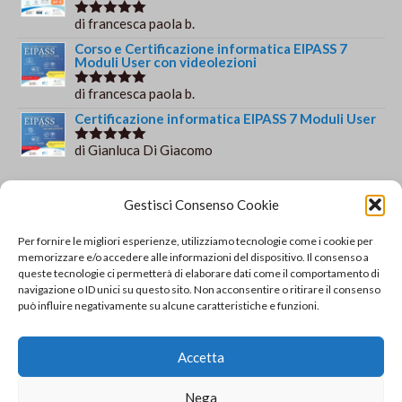
di francesca paola b.
Valutato
5
su 5
Corso e Certificazione informatica EIPASS 7
Moduli User con videolezioni
di francesca paola b.
Valutato
5
su 5
Certificazione informatica EIPASS 7 Moduli User
di Gianluca Di Giacomo
Valutato
5
su 5
Orario e informazioni
Gestisci Consenso Cookie
Via Gaudio Maiori
Per fornire le migliori esperienze, utilizziamo tecnologie come i cookie per
84013 Cava de' Tirreni
memorizzare e/o accedere alle informazioni del dispositivo. Il consenso a
+39 329 952 9244
queste tecnologie ci permetterà di elaborare dati come il comportamento di
navigazione o ID unici su questo sito. Non acconsentire o ritirare il consenso
info@solsisacademy.it
può influire negativamente su alcune caratteristiche e funzioni.
Lun-Ven: 09:30-18:30, Sab: 10:00-12:00
Pausa pranzo: 13:30-15:30
Accetta
© Copyright - SOLSIS Academy by SOLUZIONE E
Nega
SISTEMI di Catino Valentino - Via Gaudio Maiori - 84013