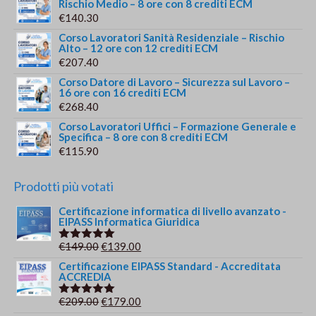
Rischio Medio – 8 ore con 8 crediti ECM
€
140.30
Corso Lavoratori Sanità Residenziale – Rischio
Alto – 12 ore con 12 crediti ECM
€
207.40
Corso Datore di Lavoro – Sicurezza sul Lavoro –
16 ore con 16 crediti ECM
€
268.40
Corso Lavoratori Uffici – Formazione Generale e
Specifica – 8 ore con 8 crediti ECM
€
115.90
Prodotti più votati
Certificazione informatica di livello avanzato -
EIPASS Informatica Giuridica
Il
Il
€
149.00
€
139.00
Valutato
5.00
su 5
prezzo
prezzo
Certificazione EIPASS Standard - Accreditata
ACCREDIA
originale
attuale
era:
è:
Il
Il
€
209.00
€
179.00
Valutato
€149.00.
€139.00.
5.00
su 5