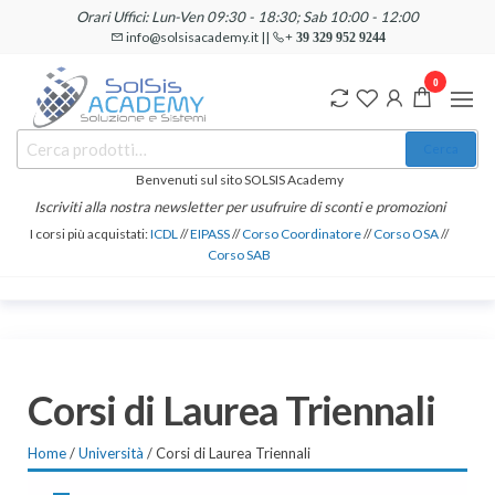
Salta
Orari Uffici: Lun-Ven 09:30 - 18:30; Sab 10:00 - 12:00
e
info@solsisacademy.it ||
+ 39 329 952 9244
vai
0
al
contenuto
SOLSIS
Cerca:
Corsi e
Cerca
Certificazioni
Academy
Informatiche
Benvenuti sul sito SOLSIS Academy
e
Iscriviti alla nostra newsletter per usufruire di sconti e promozioni
Linguistiche
I corsi più acquistati:
ICDL
//
EIPASS
//
Corso Coordinatore
//
Corso OSA
//
Corso SAB
Corsi di Laurea Triennali
Home
/
Università
/ Corsi di Laurea Triennali