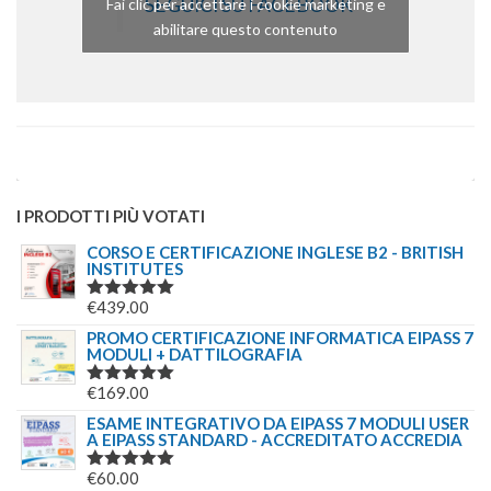
SEGUICI SU FACEBOOK
Fai clic per accettare i cookie marketing e
abilitare questo contenuto
I PRODOTTI PIÙ VOTATI
CORSO E CERTIFICAZIONE INGLESE B2 - BRITISH
INSTITUTES
€
439.00
VALUTATO
5.00
SU 5
PROMO CERTIFICAZIONE INFORMATICA EIPASS 7
MODULI + DATTILOGRAFIA
€
169.00
VALUTATO
5.00
SU 5
ESAME INTEGRATIVO DA EIPASS 7 MODULI USER
A EIPASS STANDARD - ACCREDITATO ACCREDIA
€
60.00
VALUTATO