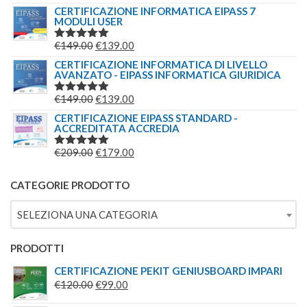
5.00
SU 5
CERTIFICAZIONE INFORMATICA EIPASS 7
MODULI USER
IL
IL
€
149.00
€
139.00
VALUTATO
5.00
SU 5
PREZZO
PREZZO
CERTIFICAZIONE INFORMATICA DI LIVELLO
AVANZATO - EIPASS INFORMATICA GIURIDICA
ORIGINALE
ATTUALE
ERA:
È:
IL
IL
€
149.00
€
139.00
VALUTATO
€149.00.
€139.00.
5.00
SU 5
PREZZO
PREZZO
CERTIFICAZIONE EIPASS STANDARD -
ACCREDITATA ACCREDIA
ORIGINALE
ATTUALE
ERA:
È:
IL
IL
€
209.00
€
179.00
VALUTATO
€149.00.
€139.00.
5.00
SU 5
PREZZO
PREZZO
ORIGINALE
ATTUALE
CATEGORIE PRODOTTO
ERA:
È:
SELEZIONA UNA CATEGORIA
€209.00.
€179.00.
PRODOTTI
CERTIFICAZIONE PEKIT GENIUSBOARD IMPARI
IL
IL
€
120.00
€
99.00
PREZZO
PREZZO