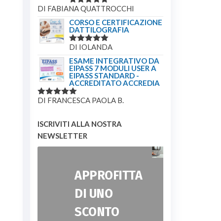
DI FABIANA QUATTROCCHI
VALUTATO
5
SU 5
CORSO E CERTIFICAZIONE
DATTILOGRAFIA
DI IOLANDA
VALUTATO
5
SU 5
ESAME INTEGRATIVO DA
EIPASS 7 MODULI USER A
EIPASS STANDARD -
ACCREDITATO ACCREDIA
DI FRANCESCA PAOLA B.
VALUTATO
5
SU 5
ISCRIVITI ALLA NOSTRA
NEWSLETTER
APPROFITTA
DI UNO
SCONTO