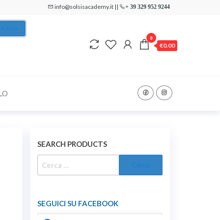
info@solsisacademy.it ||
+ 39 329 952 9244
Cerca
0
€0.00
LO
SEARCH PRODUCTS
SEGUICI SU FACEBOOK