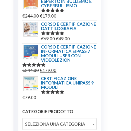
ESPERTO IN BULLISMO E
CYBERBULLISMO
€
244.00
€
179.00
VALUTATO
5.00
SU 5
CORSO E CERTIFICAZIONE
DATTILOGRAFIA
€
69.00
€
49.00
VALUTATO
5.00
SU 5
CORSO E CERTIFICAZIONE
INFORMATICA EIPASS 7
MODULI USER CON
VIDEOLEZIONI
€
244.00
€
179.00
VALUTATO
5.00
SU 5
CERTIFICAZIONE
INFORMATICA UNIPASS 9
MODULI
€
79.00
VALUTATO
5.00
SU 5
CATEGORIE PRODOTTO
SELEZIONA UNA CATEGORIA