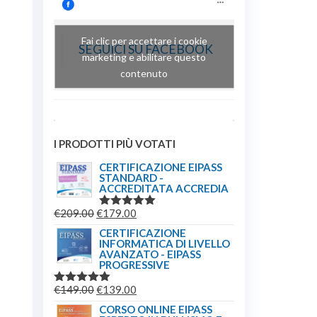
Fai clic per accettare i cookie
SEGUICI SU FACEBOOK
marketing e abilitare questo
contenuto
I PRODOTTI PIÙ VOTATI
CERTIFICAZIONE EIPASS
STANDARD -
ACCREDITATA ACCREDIA
€
209.00
€
179.00
VALUTATO
5.00
SU 5
CERTIFICAZIONE
INFORMATICA DI LIVELLO
AVANZATO - EIPASS
PROGRESSIVE
€
149.00
€
139.00
VALUTATO
5.00
SU 5
CORSO ONLINE EIPASS