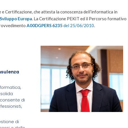
Certificazione, che attesta la conoscenza dell’informatica in
Sviluppo Europa
. La Certificazione PEKIT ed il Percorso formativo
 provvedimento
A00DGPERS 6235
del 25/06/2010
.
nsulenza
nformatica,
 solida
 consente di
essionisti,
stione di
ocessi e dello