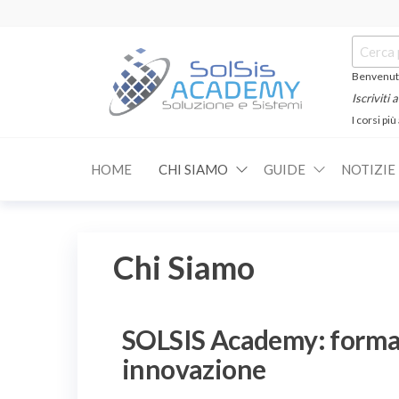
Benvenuti
Iscriviti
I corsi più
SOLSIS
Corsi e
Certificazioni
Academy
Informatiche
HOME
CHI SIAMO
GUIDE
NOTIZIE
e
Linguistiche
Chi Siamo
SOLSIS Academy: formazi
innovazione