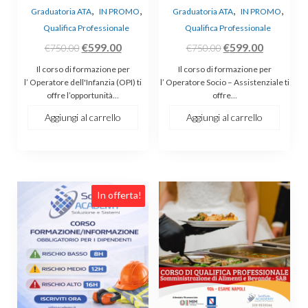
,
,
,
,
Graduatoria ATA
IN PROMO
Graduatoria ATA
IN PROMO
Qualifica Professionale
Qualifica Professionale
Il
Il
Il
Il
€
599.00
€
599.00
€
750.00
€
750.00
prezzo
prezzo
prezzo
prezzo
Il corso di formazione per
Il corso di formazione per
originale
attuale
originale
attuale
l’ Operatore dell'Infanzia (OPI) ti
l’ Operatore Socio – Assistenziale ti
offre l’opportunità…
offre…
era:
è:
era:
è:
€750.00.
€599.00.
€750.00.
€599.00.
Aggiungi al carrello
Aggiungi al carrello
Questo
In offerta!
prodotto
ha
più
varianti.
Le
opzioni
possono