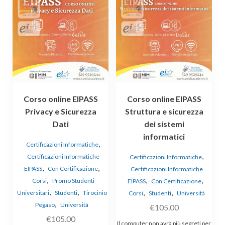
Corso online EIPASS
Corso online EIPASS
Privacy e Sicurezza
Struttura e sicurezza
Dati
dei sistemi
informatici
,
Certificazioni Informatiche
,
Certificazioni Informatiche
Certificazioni Informatiche
,
,
EIPASS
Con Certificazione
Certificazioni Informatiche
,
,
,
Corsi
Promo Studenti
EIPASS
Con Certificazione
,
,
,
,
Universitari
Studenti
Tirocinio
Corsi
Studenti
Università
,
Pegaso
Università
€
105.00
€
105.00
Il computer non avrà più segreti per