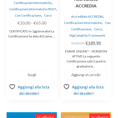
,
Certificazioni Informatiche
ACCREDIA
,
Certificazioni Informatiche PEKIT
,
Con Certificazione
Corsi
,
Accreditata ACCREDIA
Fascia
,
€
20.00
-
€
65.00
Certificazioni Informatiche
Con
,
,
di
Certificazione
Corsi
CERTIFICATO in 1gg lavorativi La
prezzo:
DigCompEdu Framework
Certificazione ha data di Esame.…
da
Il
Il
€
189.90
€
260.00
€20.00
prezzo
prezzo
ESAME ONLINE! – ISCRIZIONI
a
originale
attuale
ATTIVE La seguente
Certificazione vale 2 punti in
€65.00
era:
è:
graduatoria…
€260.00.
€189.90.
Scegli
Aggiungi al carrello
Aggiungi alla lista
Aggiungi alla lista
dei desideri
dei desideri
Questo
In offerta!
In offerta!