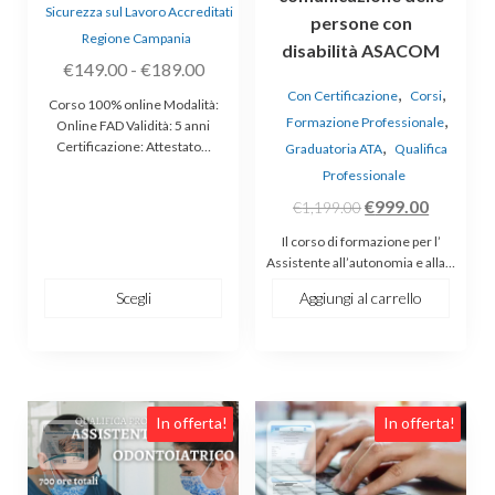
Sicurezza sul Lavoro Accreditati
prodotto
persone con
Regione Campania
disabilità ASACOM
Fascia
€
149.00
-
€
189.00
,
,
di
Con Certificazione
Corsi
Corso 100% online Modalità:
,
prezzo:
Formazione Professionale
Online FAD Validità: 5 anni
,
Certificazione: Attestato…
da
Graduatoria ATA
Qualifica
Professionale
€149.00
Il
Il
a
€
999.00
€
1,199.00
prezzo
prezzo
€189.00
Il corso di formazione per l’
originale
attuale
Assistente all’autonomia e alla…
era:
è:
Scegli
Aggiungi al carrello
€1,199.00.
€999.00
In offerta!
In offerta!