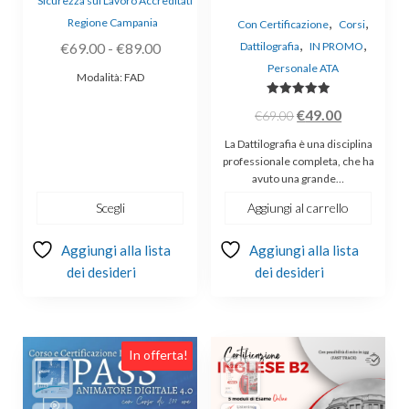
Sicurezza sul Lavoro Accreditati
del
,
,
Regione Campania
Con Certificazione
Corsi
prodotto
,
,
Fascia
€
69.00
-
€
89.00
Dattilografia
IN PROMO
di
Personale ATA
Modalità: FAD
prezzo:
Valutato
Il
Il
€
49.00
da
€
69.00
5.00
su 5
prezzo
prezzo
€69.00
La Dattilografia è una disciplina
originale
attuale
a
professionale completa, che ha
avuto una grande…
era:
è:
€89.00
€69.00.
€49.00.
Scegli
Aggiungi al carrello
Aggiungi alla lista
Aggiungi alla lista
dei desideri
dei desideri
In offerta!