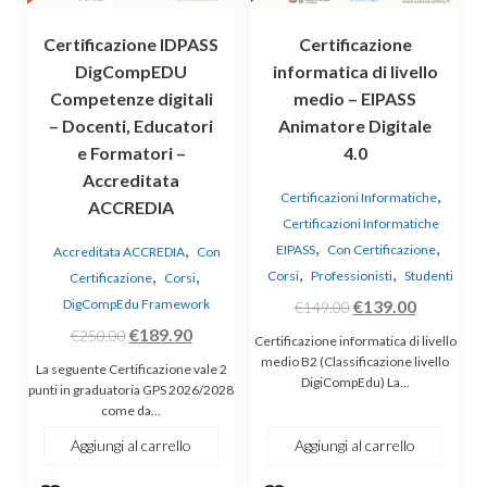
Certificazione IDPASS
Certificazione
DigCompEDU
informatica di livello
Competenze digitali
medio – EIPASS
– Docenti, Educatori
Animatore Digitale
e Formatori –
4.0
Accreditata
,
Certificazioni Informatiche
ACCREDIA
Certificazioni Informatiche
,
,
,
EIPASS
Con Certificazione
Accreditata ACCREDIA
Con
,
,
,
,
Corsi
Professionisti
Studenti
Certificazione
Corsi
Il
Il
DigCompEdu Framework
€
139.00
€
149.00
prezzo
prezzo
Il
Il
€
189.90
€
250.00
Certificazione informatica di livello
originale
attuale
prezzo
prezzo
medio B2 (Classificazione livello
La seguente Certificazione vale 2
DigiCompEdu) La…
era:
è:
originale
attuale
punti in graduatoria GPS 2026/2028
come da…
€149.00.
€139.00.
era:
è:
€250.00.
€189.90.
Aggiungi al carrello
Aggiungi al carrello