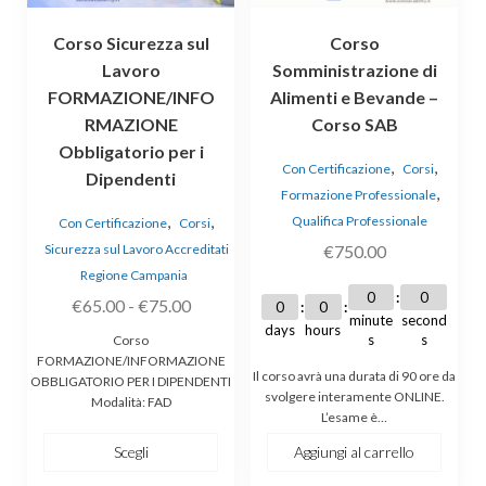
essere
Corso Sicurezza sul
Corso
scelte
Lavoro
Somministrazione di
nella
FORMAZIONE/INFO
Alimenti e Bevande –
pagina
RMAZIONE
Corso SAB
del
prodotto
Obbligatorio per i
,
,
Con Certificazione
Corsi
Dipendenti
,
Formazione Professionale
,
,
Qualifica Professionale
Con Certificazione
Corsi
Sicurezza sul Lavoro Accreditati
€
750.00
Regione Campania
0
0
Fascia
€
65.00
-
€
75.00
0
0
minute
second
di
days
hours
s
s
Corso
prezzo:
FORMAZIONE/INFORMAZIONE
Il corso avrà una durata di 90 ore da
OBBLIGATORIO PER I DIPENDENTI
da
svolgere interamente ONLINE.
Modalità: FAD
€65.00
L’esame è…
a
Scegli
Aggiungi al carrello
€75.00