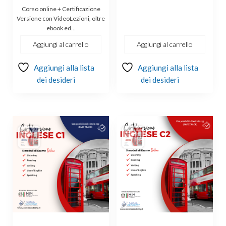
prezzo
prezzo
Corso online + Certificazione
originale
attuale
Versione con VideoLezioni, oltre
ebook ed…
era:
è:
€244.00.
€179.00.
Aggiungi al carrello
Aggiungi al carrello
Aggiungi alla lista
Aggiungi alla lista
dei desideri
dei desideri