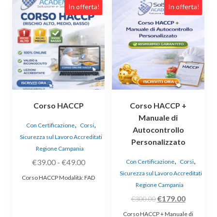
Questo
In offerta!
In offerta!
prodotto
ha
più
varianti.
Le
opzioni
possono
essere
Corso HACCP
Corso HACCP +
scelte
Manuale di
nella
,
,
Con Certificazione
Corsi
Autocontrollo
pagina
Sicurezza sul Lavoro Accreditati
Personalizzato
del
Regione Campania
prodotto
,
,
Fascia
€
39.00
-
€
49.00
Con Certificazione
Corsi
di
Sicurezza sul Lavoro Accreditati
Corso HACCP Modalità: FAD
prezzo:
Regione Campania
da
Il
Il
€
179.00
€
300.00
€39.00
prezzo
prezzo
Corso HACCP + Manuale di