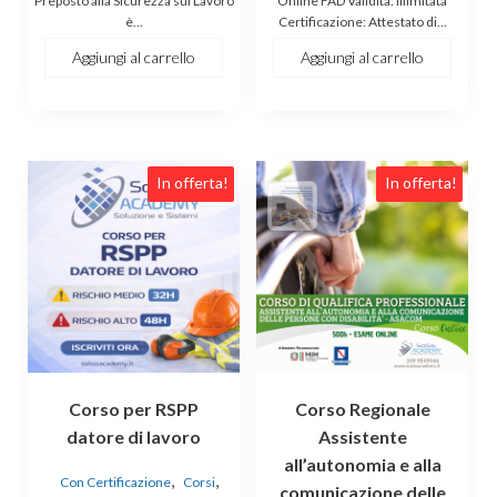
Preposto alla Sicurezza sul Lavoro
Online FAD Validità: illimitata
è…
Certificazione: Attestato di…
era:
è:
€250.00.
€139.00.
Aggiungi al carrello
Aggiungi al carrello
Questo
In offerta!
In offerta!
prodotto
ha
più
varianti.
Le
opzioni
possono
essere
Corso per RSPP
Corso Regionale
scelte
datore di lavoro
Assistente
nella
all’autonomia e alla
pagina
,
,
Con Certificazione
Corsi
comunicazione delle
del