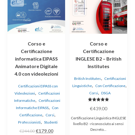
Corso e
Corso e
Certificazione
Certificazione
informatica EIPASS
INGLESE B2 – British
Animatore Digitale
Institutes
4.0 con videolezioni
,
British Institutes
Certificazioni
,
,
Linguistiche
Con Certificazione
Certificazioni EIPASS con
,
,
Corsi
DSGA
Videolezioni
Certificazioni
,
Informatiche
Certificazioni
Valutato
,
€
439.00
Informatiche EIPASS
Con
5.00
su 5
,
,
Certificazione
Corsi
Certificazione Linguistica INGLESE
,
Professionisti
Studenti
livello B2 - riconosciuto ai sensi
Decreto…
Il
Il
€
179.00
€
244.00