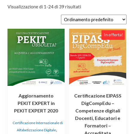
Visualizzazione di 1-24 di 39 risultati
Questo
In offerta!
prodotto
ha
più
varianti.
Le
opzioni
possono
essere
Aggiornamento
Certificazione EIPASS
scelte
PEKIT EXPERT in
DigCompEdu –
nella
PEKIT EXPERT 2020
Competenze digitali
pagina
Docenti, Educatori e
del
Certificazione Internazionale di
prodotto
Formatori –
,
Alfabetizzazione Digitale
Accreditata