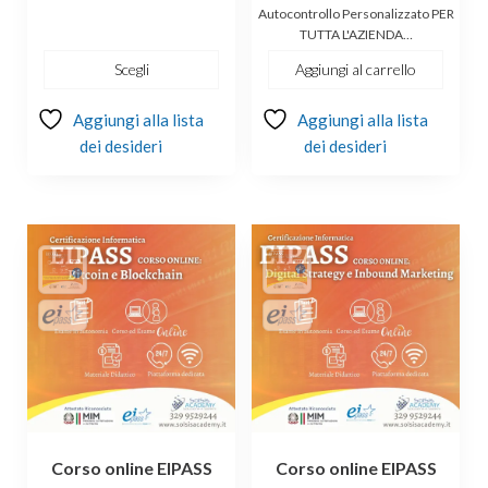
a
originale
attuale
Autocontrollo Personalizzato PER
TUTTA L'AZIENDA…
€49.00
era:
è:
€300.00.
€179.00.
Scegli
Aggiungi al carrello
Aggiungi alla lista
Aggiungi alla lista
dei desideri
dei desideri
Corso online EIPASS
Corso online EIPASS