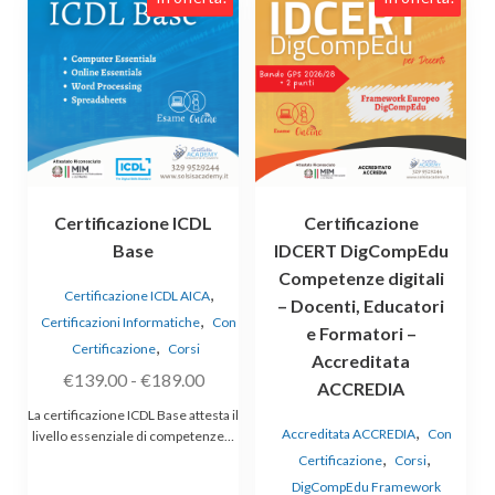
prodotto
ha
più
varianti.
Le
opzioni
possono
essere
Certificazione ICDL
Certificazione
scelte
Base
IDCERT DigCompEdu
nella
Competenze digitali
pagina
,
Certificazione ICDL AICA
– Docenti, Educatori
del
,
Certificazioni Informatiche
Con
prodotto
e Formatori –
,
Certificazione
Corsi
Accreditata
Fascia
€
139.00
-
€
189.00
ACCREDIA
di
La certificazione ICDL Base attesta il
,
prezzo:
Accreditata ACCREDIA
Con
livello essenziale di competenze…
,
,
da
Certificazione
Corsi
€139.00
DigCompEdu Framework