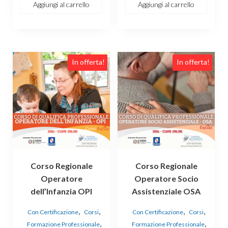
€700.00.
€649.00.
Aggiungi al carrello
Aggiungi al carrello
In offerta!
In offerta!
Corso Regionale
Corso Regionale
Operatore
Operatore Socio
dell’Infanzia OPI
Assistenziale OSA
,
,
,
,
Con Certificazione
Corsi
Con Certificazione
Corsi
,
,
Formazione Professionale
Formazione Professionale