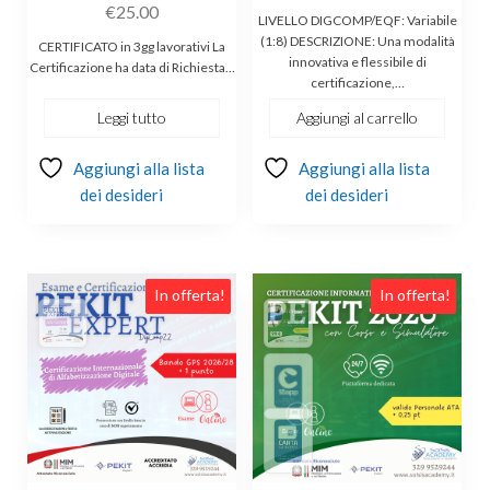
€
25.00
LIVELLO DIGCOMP/EQF: Variabile
(1:8) DESCRIZIONE: Una modalità
CERTIFICATO in 3gg lavorativi La
innovativa e flessibile di
Certificazione ha data di Richiesta…
certificazione,…
Leggi tutto
Aggiungi al carrello
Aggiungi alla lista
Aggiungi alla lista
dei desideri
dei desideri
Questo
In offerta!
In offerta!
prodotto
ha
più
varianti.
Le
opzioni
possono