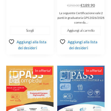
a
Il
Il
€
189.90
€
250.00
€189.00
prezzo
prezzo
La seguente Certificazione vale 2
originale
attuale
punti in graduatoria GPS 2026/2028
come da…
era:
è:
€250.00.
€189.90.
Scegli
Aggiungi al carrello
Aggiungi alla lista
Aggiungi alla lista
dei desideri
dei desideri
In offerta!
In offerta!