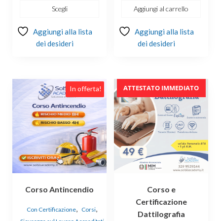
€73.20
Scegli
Aggiungi al carrello
a
Aggiungi alla lista
€146.40
Aggiungi alla lista
dei desideri
dei desideri
Questo
ATTESTATO IMMEDIATO
In offerta!
In offerta!
prodotto
ha
più
varianti.
Le
opzioni
possono
essere
Corso Antincendio
Corso e
scelte
Certificazione
nella
,
,
Con Certificazione
Corsi
Dattilografia
pagina