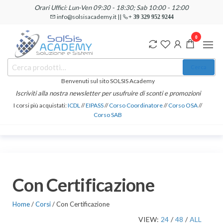
Salta
Orari Uffici: Lun-Ven 09:30 - 18:30; Sab 10:00 - 12:00
e
info@solsisacademy.it ||
+ 39 329 952 9244
vai
0
al
contenuto
SOLSIS
Cerca:
Corsi e
Cerca
Certificazioni
Academy
Informatiche
Benvenuti sul sito SOLSIS Academy
e
Iscriviti alla nostra newsletter per usufruire di sconti e promozioni
Linguistiche
I corsi più acquistati:
ICDL
//
EIPASS
//
Corso Coordinatore
//
Corso OSA
//
Corso SAB
Con Certificazione
Home
/
Corsi
/ Con Certificazione
VIEW:
24
/
48
/
ALL