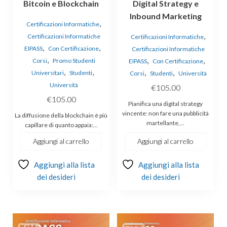
Bitcoin e Blockchain
Digital Strategy e
Inbound Marketing
,
Certificazioni Informatiche
,
Certificazioni Informatiche
Certificazioni Informatiche
,
,
EIPASS
Con Certificazione
Certificazioni Informatiche
,
,
,
Corsi
Promo Studenti
EIPASS
Con Certificazione
,
,
,
,
Universitari
Studenti
Corsi
Studenti
Università
Università
€
105.00
€
105.00
Pianifica una digital strategy
vincente: non fare una pubblicità
La diffusione della blockchain è più
martellante,…
capillare di quanto appaia:…
Aggiungi al carrello
Aggiungi al carrello
Aggiungi alla lista
Aggiungi alla lista
dei desideri
dei desideri