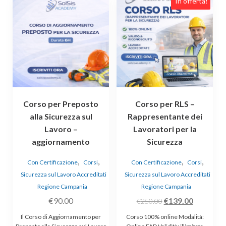
In offerta!
Corso per Preposto
Corso per RLS –
alla Sicurezza sul
Rappresentante dei
Lavoro –
Lavoratori per la
aggiornamento
Sicurezza
,
,
,
,
Con Certificazione
Corsi
Con Certificazione
Corsi
Sicurezza sul Lavoro Accreditati
Sicurezza sul Lavoro Accreditati
Regione Campania
Regione Campania
Il
Il
€
90.00
€
139.00
€
250.00
prezzo
prezzo
Il Corso di Aggiornamento per
Corso 100% online Modalità:
originale
attuale