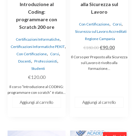
Introduzione al
alla Sicurezza sul
Coding:
Lavoro
programmare con
,
,
Con Certificazione
Corsi
Scratch 200 ore
Sicurezza sul Lavoro Accreditati
,
Regione Campania
Certificazioni Informatiche
,
Il
Il
Certificazioni Informatiche PEKIT
€
90.00
€
180.00
,
,
Con Certificazione
Corsi
prezzo
prezzo
Il Corso per Preposto alla Sicurezza
,
,
Docenti
Professionisti
originale
attuale
sul Lavoro è rivolto alla
Studenti
formazione…
era:
è:
€
120.00
€180.00.
€90.00.
Il corso “Introduzione al CODING:
programmare con scratch” è stato…
Aggiungi al carrello
Aggiungi al carrello