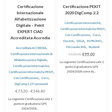
essere
Certificazione
Certificazione PEKIT
scelte
Internazionale
2020 DigComp 2.2
nella
Alfabetizzazione
pagina
,
Certificazioni Informatiche
Digitale – Pekit
del
,
Certificazioni Informatiche PEKIT
prodotto
EXPERT CIAD
,
,
Con Certificazione
Corsi
Accreditata Accredia
,
,
,
Docenti
DSGA
IN PROMO
,
Personale ATA
Studenti
,
Accreditata ACCREDIA
Il
Il
€
99.00
Certificazione Internazionale di
€
120.00
,
prezzo
prezzo
Alfabetizzazione Digitale
La seguente Certificazione vale 1
,
originale
attuale
Certificazioni Informatiche
punto in graduatoria GPS
,
2026/2028 come da…
Certificazioni Informatiche PEKIT
era:
è:
,
,
Con Certificazione
Corsi
€120.00.
€99.00.
DigComp 2.2 Framework
Fascia
€
73.20
-
€
146.40
di
La seguente Certificazione vale 1
prezzo:
punto in graduatoria GPS
2026/2028…
da