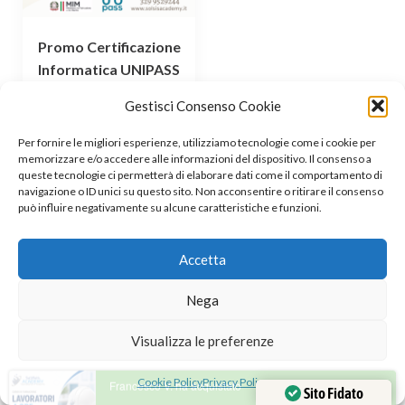
Promo Certificazione
Informatica UNIPASS
9 Moduli +
Gestisci Consenso Cookie
Dattilografia
Per fornire le migliori esperienze, utilizziamo tecnologie come i cookie per
,
Certificazioni Informatiche
memorizzare e/o accedere alle informazioni del dispositivo. Il consenso a
Certificazioni Informatiche
queste tecnologie ci permetterà di elaborare dati come il comportamento di
navigazione o ID unici su questo sito. Non acconsentire o ritirare il consenso
,
,
UNIPASS
Con Certificazione
può influire negativamente su alcune caratteristiche e funzioni.
,
,
,
Corsi
Dattilografia
IN PROMO
,
Personale ATA
Promo Pacchetti
Accetta
€
99.00
La certificazione è strutturata in
Nega
nove moduli: Le basi del…
Aggiungi al carrello
Visualizza le preferenze
Cookie Policy
Privacy Policy
Sito Fidato