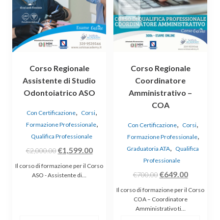
Corso Regionale
Corso Regionale
Assistente di Studio
Coordinatore
Odontoiatrico ASO
Amministrativo –
COA
,
,
Con Certificazione
Corsi
,
,
,
Formazione Professionale
Con Certificazione
Corsi
,
Qualifica Professionale
Formazione Professionale
,
Il
Il
Graduatoria ATA
Qualifica
€
1,599.00
€
2,000.00
Professionale
prezzo
prezzo
Il corso di formazione per il Corso
Il
Il
originale
attuale
€
649.00
€
700.00
ASO - Assistente di…
prezzo
prezzo
era:
è:
Il corso di formazione per il Corso
originale
attuale
€2,000.00.
€1,599.00.
COA – Coordinatore
Amministrativo ti…
era:
è: