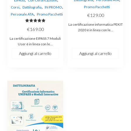
EIPASS
Con Certificazione
,
,
,
Promo Pacchetti
Corsi
Dattilografia
IN PROMO
,
Personale ATA
Promo Pacchetti
€
129.00
La certificazione informatica PEKIT
Valutato
€
169.00
5.00
2020 è in linea con le…
su 5
La certificazione EIPASS 7 Moduli
User è in linea con le…
Aggiungi al carrello
Aggiungi al carrello