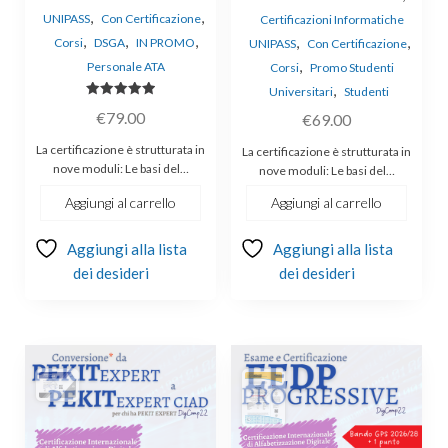
,
,
UNIPASS
Con Certificazione
Certificazioni Informatiche
,
,
,
,
,
Corsi
DSGA
IN PROMO
UNIPASS
Con Certificazione
,
Personale ATA
Corsi
Promo Studenti
,
Universitari
Studenti
Valutato
€
79.00
€
69.00
5.00
su 5
La certificazione è strutturata in
La certificazione è strutturata in
nove moduli: Le basi del…
nove moduli: Le basi del…
Aggiungi al carrello
Aggiungi al carrello
Aggiungi alla lista
Aggiungi alla lista
dei desideri
dei desideri