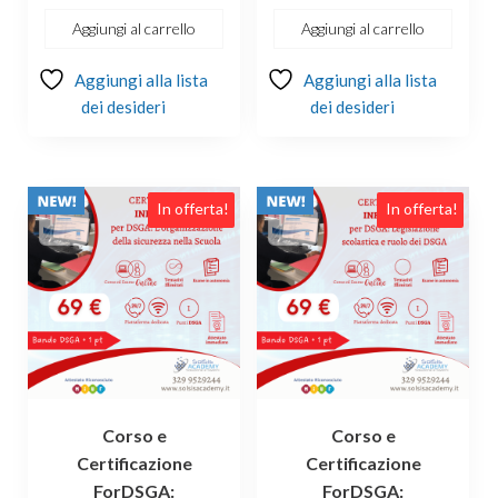
€69.00.
€49.00.
era:
è:
Aggiungi al carrello
Aggiungi al carrello
€100.00.
€69.00.
Aggiungi alla lista
Aggiungi alla lista
dei desideri
dei desideri
In offerta!
In offerta!
Corso e
Corso e
Certificazione
Certificazione
ForDSGA:
ForDSGA: