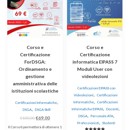
Corso e
Corso e
Certificazione
Certificazione
ForDSGA:
informatica EIPASS 7
Ordinamento e
Moduli User con
gestione
videolezioni
amministrativa delle
Certificazioni EIPASS con
istituzioni scolastiche
,
Videolezioni
Certificazioni
,
,
Informatiche
Certificazioni
Certificazioni Informatiche
,
,
,
Informatiche EIPASS
Docenti
DSGA
DSGA Skill
,
,
DSGA
Personale ATA
Il
Il
€
69.00
€
100.00
,
Professionisti
Studenti
prezzo
prezzo
Il Corso ti permetterà di ottenere 1