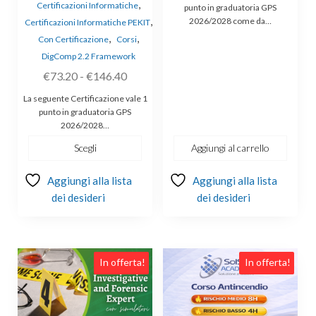
,
originale
attuale
Certificazioni Informatiche
punto in graduatoria GPS
,
2026/2028 come da…
Certificazioni Informatiche PEKIT
era:
è:
,
,
Con Certificazione
Corsi
€120.00.
€99.00.
DigComp 2.2 Framework
Fascia
€
73.20
-
€
146.40
di
La seguente Certificazione vale 1
prezzo:
punto in graduatoria GPS
2026/2028…
da
€73.20
Scegli
Aggiungi al carrello
a
Aggiungi alla lista
€146.40
Aggiungi alla lista
dei desideri
dei desideri
Questo
In offerta!
In offerta!
prodotto
ha
più