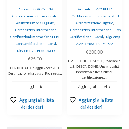
,
,
Accreditata ACCREDIA
Accreditata ACCREDIA
Certificazione Internazionale di
Certificazione Internazionale di
,
,
Alfabetizzazione Digitale
Alfabetizzazione Digitale
,
,
Certificazioni Informatiche
Certificazioni Informatiche
Con
,
,
,
Certificazioni Informatiche PEKIT
Certificazione
Corsi
DigComp
,
,
,
Con Certificazione
Corsi
2.2 Framework
EIRSAF
DigComp 2.2 Framework
€
200.00
€
25.00
LIVELLO DIGCOMP/EQF: Variabile
(1:8) DESCRIZIONE: Una modalità
CERTIFICATO in 3gg lavorativi La
innovativa e flessibile di
Certificazione ha data di Richiesta…
certificazione,…
Leggi tutto
Aggiungi al carrello
Aggiungi alla lista
Aggiungi alla lista
dei desideri
dei desideri