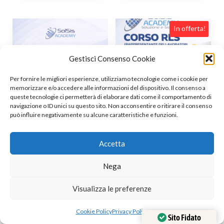
In offerta!
Gestisci Consenso Cookie
Per fornire le migliori esperienze, utilizziamo tecnologie come i cookie per
memorizzare e/o accedere alle informazioni del dispositivo. Il consenso a
queste tecnologie ci permetterà di elaborare dati come il comportamento di
navigazione o ID unici su questo sito. Non acconsentire o ritirare il consenso
può influire negativamente su alcune caratteristiche e funzioni.
Corso per Preposto
Corso per RLS –
alla Sicurezza sul
Rappresentante dei
Accetta
Lavoro –
Lavoratori per la
Nega
aggiornamento
Sicurezza
,
,
,
,
Visualizza le preferenze
Con Certificazione
Corsi
Con Certificazione
Corsi
Sicurezza sul Lavoro Accreditati
Sicurezza sul Lavoro Accreditati
Cookie Policy
Privacy Policy
Regione Campania
Regione Campania
Sito Fidato