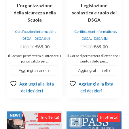
L’organizzazione
Legislazione
della sicurezza nella
scolastica e ruolo dei
Scuola
DSGA
,
,
Certificazioni Informatiche
Certificazioni Informatiche
,
,
DSGA
DSGA Skill
DSGA
DSGA Skill
Il
Il
Il
Il
€
69.00
€
69.00
€
100.00
€
99.00
prezzo
prezzo
prezzo
prezzo
Il Corso ti permetterà di ottenere 1
Il Corso ti permetterà di ottenere 1
originale
attuale
originale
attuale
punto valido per…
punto valido per…
era:
è:
era:
è:
Aggiungi al carrello
Aggiungi al carrello
€100.00.
€69.00.
€99.00.
€69.00.
Aggiungi alla lista
Aggiungi alla lista
dei desideri
dei desideri
In offerta!
In offerta!