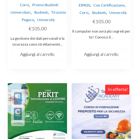
,
,
,
Corsi
Promo Studenti
EIPASS
Con Certificazione
,
,
,
,
Universitari
Studenti
Tirocinio
Corsi
Studenti
Università
,
Pegaso
Università
€
105.00
€
105.00
Il computer non avrà più segreti per
te! Conosci il…
La gestione dei dati personali e la
sicurezza sono strettamente…
Aggiungi al carrello
Aggiungi al carrello
In offerta!