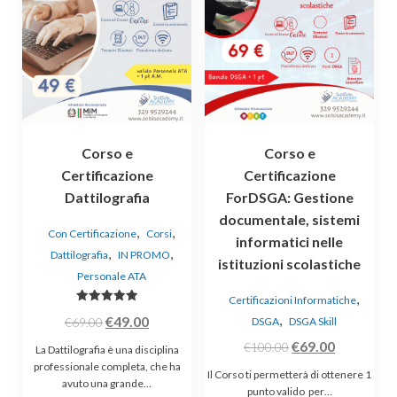
Corso e
Corso e
Certificazione
Certificazione
Dattilografia
ForDSGA: Gestione
documentale, sistemi
,
,
Con Certificazione
Corsi
informatici nelle
,
,
Dattilografia
IN PROMO
istituzioni scolastiche
Personale ATA
,
Certificazioni Informatiche
Valutato
Il
Il
,
€
49.00
€
69.00
DSGA
DSGA Skill
5.00
su 5
prezzo
prezzo
Il
Il
€
69.00
€
100.00
La Dattilografia è una disciplina
originale
attuale
prezzo
prezzo
professionale completa, che ha
Il Corso ti permetterà di ottenere 1
avuto una grande…
era:
è:
originale
attuale
punto valido per…