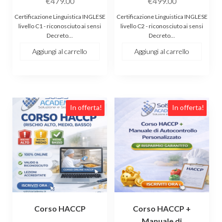
€
479.00
€
499.00
Certificazione Linguistica INGLESE
Certificazione Linguistica INGLESE
livello C1 - riconosciuto ai sensi
livello C2 - riconosciuto ai sensi
Decreto…
Decreto…
Aggiungi al carrello
Aggiungi al carrello
Questo
In offerta!
In offerta!
prodotto
ha
più
varianti.
Le
opzioni
possono
essere
Corso HACCP
Corso HACCP +
scelte
Manuale di
nella