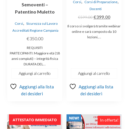
,
,
Corsi
Corsi di Preparazione
Semoventi –
Docenti
Patentino Muletto
Il
Il
€
399.00
€
599.00
,
prezzo
prezzo
Corsi
Sicurezza sul Lavoro
Il corso si svolgerà tramite webinar
Accreditati Regione Campania
originale
attuale
online e sarà composto da 10
lezioni,…
era:
è:
€
350.00
€599.00.
€399.00.
REQUISITI
PARTECIPANTI: Maggiore età (18
anni compiuti) – integrità fisica
DURATA DEL…
Aggiungi al carrello
Aggiungi al carrello
Aggiungi alla lista
Aggiungi alla lista
dei desideri
dei desideri
ATTESTATO IMMEDIATO
In offerta!
In offerta!