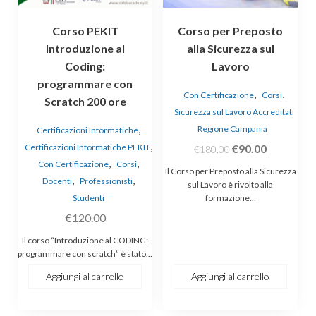
Corso PEKIT
Corso per Preposto
Introduzione al
alla Sicurezza sul
Coding:
Lavoro
programmare con
,
,
Con Certificazione
Corsi
Scratch 200 ore
Sicurezza sul Lavoro Accreditati
,
Regione Campania
Certificazioni Informatiche
,
Il
Il
Certificazioni Informatiche PEKIT
€
90.00
€
180.00
,
,
Con Certificazione
Corsi
prezzo
prezzo
Il Corso per Preposto alla Sicurezza
,
,
Docenti
Professionisti
originale
attuale
sul Lavoro è rivolto alla
Studenti
formazione…
era:
è:
€
120.00
€180.00.
€90.00.
Il corso “Introduzione al CODING:
programmare con scratch” è stato…
Aggiungi al carrello
Aggiungi al carrello