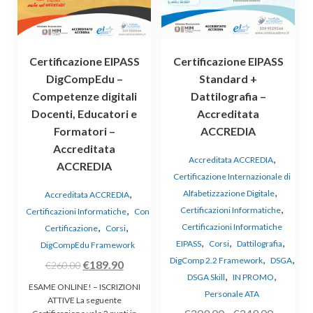
opzioni
possono
essere
Certificazione EIPASS
Certificazione EIPASS
scelte
DigCompEdu –
Standard +
nella
Competenze digitali
Dattilografia –
pagina
Docenti, Educatori e
Accreditata
del
prodotto
Formatori –
ACCREDIA
Accreditata
,
Accreditata ACCREDIA
ACCREDIA
Certificazione Internazionale di
,
,
Alfabetizzazione Digitale
Accreditata ACCREDIA
,
,
Certificazioni Informatiche
Certificazioni Informatiche
Con
,
,
Certificazioni Informatiche
Certificazione
Corsi
,
,
,
EIPASS
Corsi
Dattilografia
DigCompEdu Framework
,
,
DigComp 2.2 Framework
DSGA
Il
Il
€
189.90
€
260.00
,
,
DSGA Skill
IN PROMO
prezzo
prezzo
ESAME ONLINE! – ISCRIZIONI
Personale ATA
originale
attuale
ATTIVE La seguente
Fascia