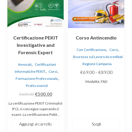
varianti.
Le
opzioni
possono
essere
Certificazione PEKIT
Corso Antincendio
scelte
Investigative and
nella
,
,
Con Certificazione
Corsi
Forensic Expert
pagina
Sicurezza sul Lavoro Accreditati
del
,
Regione Campania
Avvocati
Certificazioni
prodotto
,
,
Fascia
Informatiche PEKIT
Corsi
€
69.00
-
€
89.00
,
Formazione Professionale
di
Modalità: FAD
Professionisti
prezzo:
Il
Il
€
500.00
da
€
635.00
prezzo
prezzo
€69.00
La certificazione PEKIT Criminalist
originale
attuale
a
IFCL si consegue superando 2
esami. La certificazione Pekit…
era:
è:
€89.00
€635.00.
€500.00.
Aggiungi al carrello
Scegli