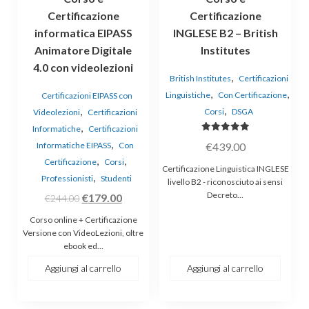
Certificazione
Certificazione
informatica EIPASS
INGLESE B2 – British
Animatore Digitale
Institutes
4.0 con videolezioni
,
British Institutes
Certificazioni
,
,
Linguistiche
Con Certificazione
Certificazioni EIPASS con
,
,
Corsi
DSGA
Videolezioni
Certificazioni
,
Informatiche
Certificazioni
Valutato
,
€
439.00
Informatiche EIPASS
Con
5.00
su 5
,
,
Certificazione
Corsi
Certificazione Linguistica INGLESE
,
Professionisti
Studenti
livello B2 - riconosciuto ai sensi
Decreto…
Il
Il
€
179.00
€
244.00
prezzo
prezzo
Corso online + Certificazione
originale
attuale
Versione con VideoLezioni, oltre
ebook ed…
era:
è:
€244.00.
€179.00.
Aggiungi al carrello
Aggiungi al carrello