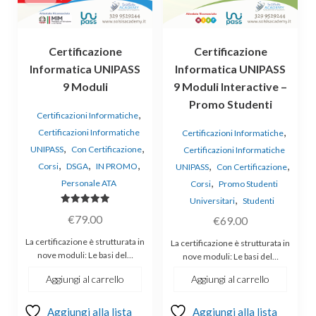
Certificazione
Certificazione
Informatica UNIPASS
Informatica UNIPASS
9 Moduli
9 Moduli Interactive –
Promo Studenti
,
Certificazioni Informatiche
,
Certificazioni Informatiche
Certificazioni Informatiche
,
,
UNIPASS
Con Certificazione
Certificazioni Informatiche
,
,
,
,
,
Corsi
DSGA
IN PROMO
UNIPASS
Con Certificazione
,
Personale ATA
Corsi
Promo Studenti
,
Universitari
Studenti
Valutato
€
79.00
€
69.00
5.00
su 5
La certificazione è strutturata in
La certificazione è strutturata in
nove moduli: Le basi del…
nove moduli: Le basi del…
Aggiungi al carrello
Aggiungi al carrello
Aggiungi alla lista
Aggiungi alla lista