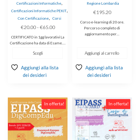
,
Certificazioni Informatiche
Regione Lombardia
,
Certificazioni Informatiche PEKIT
€
195.20
,
Con Certificazione
Corsi
Corso e-learning di 20 ore.
Fascia
€
20.00
-
€
65.00
Percorso completo di
di
aggiornamento per…
CERTIFICATO in 1gg lavorativi La
prezzo:
Certificazione ha data di Esame.…
da
Scegli
Aggiungi al carrello
€20.00
a
Aggiungi alla lista
Aggiungi alla lista
€65.00
dei desideri
dei desideri
Questo
In offerta!
In offerta!
prodotto
ha
più
varianti.
Le