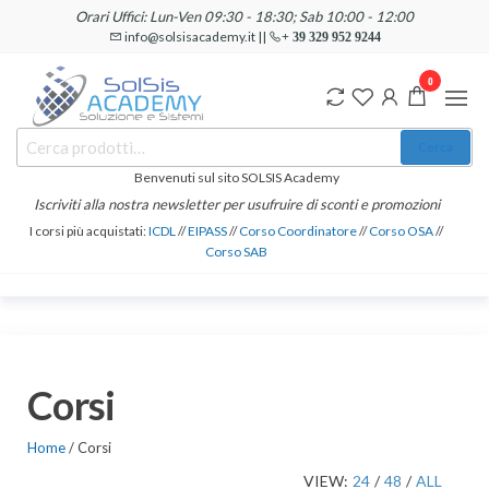
Salta
Orari Uffici: Lun-Ven 09:30 - 18:30; Sab 10:00 - 12:00
e
info@solsisacademy.it ||
+ 39 329 952 9244
vai
0
al
contenuto
SOLSIS
Cerca:
Corsi e
Cerca
Certificazioni
Academy
Informatiche
Benvenuti sul sito SOLSIS Academy
e
Iscriviti alla nostra newsletter per usufruire di sconti e promozioni
Linguistiche
I corsi più acquistati:
ICDL
//
EIPASS
//
Corso Coordinatore
//
Corso OSA
//
Corso SAB
Corsi
Home
/ Corsi
VIEW:
24
/
48
/
ALL