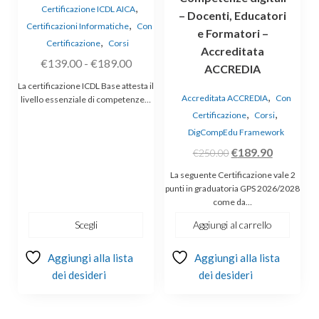
,
Certificazione ICDL AICA
– Docenti, Educatori
del
,
Certificazioni Informatiche
Con
prodotto
e Formatori –
,
Certificazione
Corsi
Accreditata
Fascia
€
139.00
-
€
189.00
ACCREDIA
di
La certificazione ICDL Base attesta il
,
prezzo:
Accreditata ACCREDIA
Con
livello essenziale di competenze…
,
,
da
Certificazione
Corsi
€139.00
DigCompEdu Framework
a
Il
Il
€
189.90
€
250.00
€189.00
prezzo
prezzo
La seguente Certificazione vale 2
originale
attuale
punti in graduatoria GPS 2026/2028
come da…
era:
è:
€250.00.
€189.90.
Scegli
Aggiungi al carrello
Aggiungi alla lista
Aggiungi alla lista
dei desideri
dei desideri