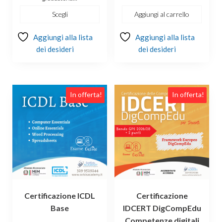
€209.00.
€179.00.
€304.00.
€239.00.
Scegli
Aggiungi al carrello
Aggiungi alla lista
Aggiungi alla lista
dei desideri
dei desideri
Questo
In offerta!
In offerta!
prodotto
ha
più
varianti.
Le
opzioni
possono
essere
Certificazione ICDL
Certificazione
scelte
Base
IDCERT DigCompEdu
nella
Competenze digitali
pagina