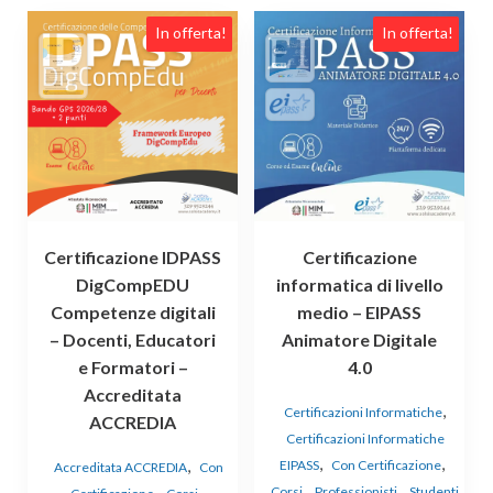
In offerta!
In offerta!
Certificazione IDPASS
Certificazione
DigCompEDU
informatica di livello
Competenze digitali
medio – EIPASS
– Docenti, Educatori
Animatore Digitale
e Formatori –
4.0
Accreditata
,
Certificazioni Informatiche
ACCREDIA
Certificazioni Informatiche
,
,
,
EIPASS
Con Certificazione
Accreditata ACCREDIA
Con
,
,
,
,
Corsi
Professionisti
Studenti