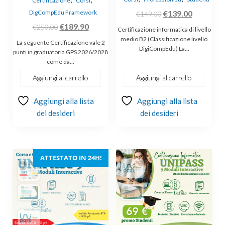
Certificazione
Corsi
Il
Il
DigCompEdu Framework
€
139.00
€
149.00
prezzo
prezzo
Il
Il
€
189.90
€
250.00
Certificazione informatica di livello
originale
attuale
prezzo
prezzo
medio B2 (Classificazione livello
La seguente Certificazione vale 2
DigiCompEdu) La…
era:
è:
originale
attuale
punti in graduatoria GPS 2026/2028
come da…
€149.00.
€139.00.
era:
è:
€250.00.
€189.90.
Aggiungi al carrello
Aggiungi al carrello
Aggiungi alla lista
Aggiungi alla lista
dei desideri
dei desideri
ATTESTATO IN 24H!