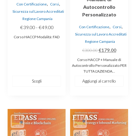
,
,
Con Certificazione
Corsi
Autocontrollo
pagina
Sicurezza sul Lavoro Accreditati
Personalizzato
del
Regione Campania
prodotto
,
,
Fascia
€
39.00
-
€
49.00
Con Certificazione
Corsi
di
Sicurezza sul Lavoro Accreditati
Corso HACCP Modalità: FAD
prezzo:
Regione Campania
da
Il
Il
€
179.00
€
300.00
€39.00
prezzo
prezzo
Corso HACCP + Manuale di
a
originale
attuale
Autocontrollo Personalizzato PER
TUTTA L'AZIENDA…
€49.00
era:
è:
€300.00.
€179.00.
Scegli
Aggiungi al carrello