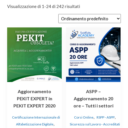
Visualizzazione di 1-24 di 242 risultati
Questo
prodotto
ha
più
varianti.
Le
opzioni
possono
essere
Aggiornamento
ASPP –
scelte
PEKIT EXPERT in
Aggiornamento 20
nella
PEKIT EXPERT 2020
ore – Tutti i settori
pagina
del
,
,
Certificazione Internazionale di
Corsi Online
RSPP - ASPP
prodotto
,
Alfabetizzazione Digitale
Sicurezza sul Lavoro - Accreditati