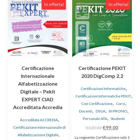
Questo
In offerta!
In offerta!
prodotto
ha
più
varianti.
Le
opzioni
possono
essere
Certificazione
Certificazione PEKIT
scelte
Internazionale
2020 DigComp 2.2
nella
Alfabetizzazione
pagina
,
Certificazioni Informatiche
Digitale – Pekit
del
,
Certificazioni Informatiche PEKIT
prodotto
EXPERT CIAD
,
,
Con Certificazione
Corsi
Accreditata Accredia
,
,
,
Docenti
DSGA
IN PROMO
,
Personale ATA
Studenti
,
Accreditata ACCREDIA
Il
Il
€
99.00
Certificazione Internazionale di
€
120.00
,
prezzo
prezzo
Alfabetizzazione Digitale
La seguente Certificazione vale 1