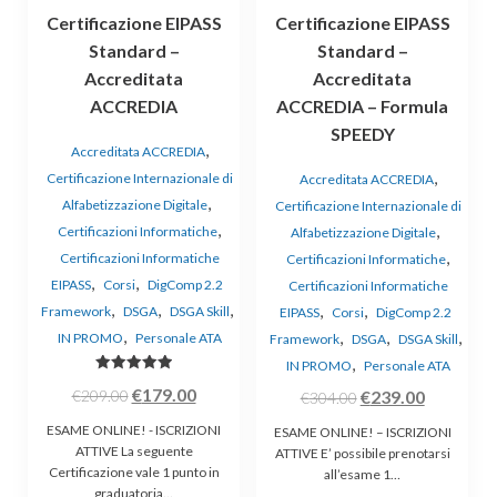
essere
Certificazione EIPASS
Certificazione EIPASS
scelte
Standard –
Standard –
nella
Accreditata
Accreditata
pagina
ACCREDIA
ACCREDIA – Formula
del
prodotto
SPEEDY
,
Accreditata ACCREDIA
,
Certificazione Internazionale di
Accreditata ACCREDIA
,
Alfabetizzazione Digitale
Certificazione Internazionale di
,
,
Certificazioni Informatiche
Alfabetizzazione Digitale
,
Certificazioni Informatiche
Certificazioni Informatiche
,
,
EIPASS
Corsi
DigComp 2.2
Certificazioni Informatiche
,
,
,
,
,
Framework
DSGA
DSGA Skill
EIPASS
Corsi
DigComp 2.2
,
,
,
,
IN PROMO
Personale ATA
Framework
DSGA
DSGA Skill
,
IN PROMO
Personale ATA
Valutato
Il
Il
€
179.00
Il
Il
€
209.00
€
239.00
€
304.00
5.00
su 5
prezzo
prezzo
prezzo
prezzo
ESAME ONLINE! - ISCRIZIONI
ESAME ONLINE! – ISCRIZIONI
originale
attuale
originale
attuale
ATTIVE La seguente
ATTIVE E’ possibile prenotarsi
Certificazione vale 1 punto in
era:
è:
all’esame 1…
era:
è:
graduatoria…