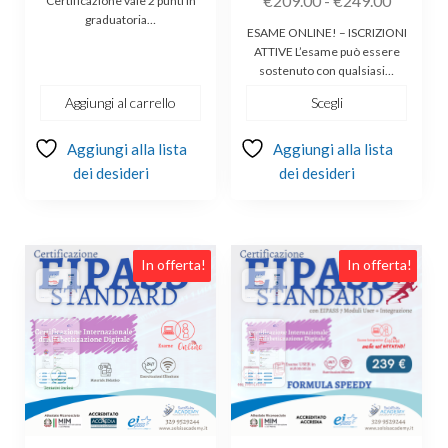
€
209.00
-
€
249.00
Certificazione vale 2 punti in
era:
è:
graduatoria…
di
€260.00.
€189.90.
ESAME ONLINE! – ISCRIZIONI
prezzo:
ATTIVE L’esame può essere
sostenuto con qualsiasi…
da
€209.00
Aggiungi al carrello
Scegli
a
Aggiungi alla lista
Aggiungi alla lista
€249.00
dei desideri
dei desideri
Questo
In offerta!
In offerta!
prodotto
ha
più
varianti.
Le
opzioni
possono