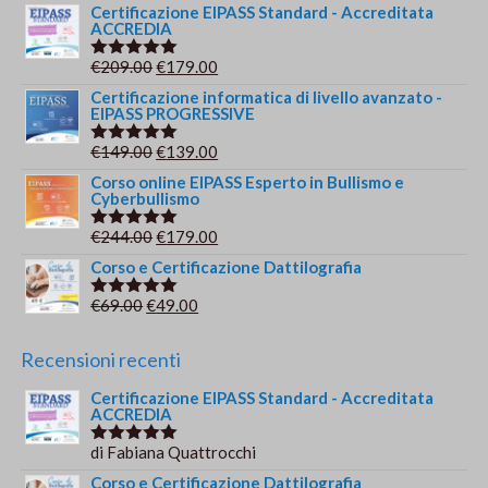
5.00
su 5
prezzo
prezzo
Certificazione EIPASS Standard - Accreditata
ACCREDIA
originale
attuale
era:
è:
Il
Il
€
209.00
€
179.00
Valutato
€149.00.
€139.00.
5.00
su 5
prezzo
prezzo
Certificazione informatica di livello avanzato -
EIPASS PROGRESSIVE
originale
attuale
era:
è:
Il
Il
€
149.00
€
139.00
Valutato
€209.00.
€179.00.
5.00
su 5
prezzo
prezzo
Corso online EIPASS Esperto in Bullismo e
Cyberbullismo
originale
attuale
era:
è:
Il
Il
€
244.00
€
179.00
Valutato
€149.00.
€139.00.
5.00
su 5
prezzo
prezzo
Corso e Certificazione Dattilografia
originale
attuale
Il
Il
€
69.00
€
49.00
Valutato
era:
è:
5.00
su 5
prezzo
prezzo
€244.00.
€179.00.
originale
attuale
Recensioni recenti
era:
è:
Certificazione EIPASS Standard - Accreditata
€69.00.
€49.00.
ACCREDIA
di Fabiana Quattrocchi
Valutato
5
su 5
Corso e Certificazione Dattilografia