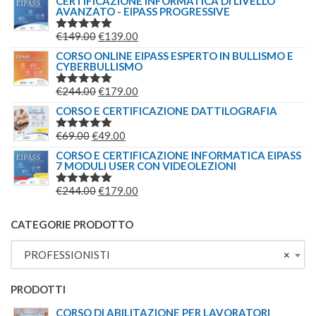
CERTIFICAZIONE INFORMATICA DI LIVELLO
AVANZATO - EIPASS PROGRESSIVE
ORIGINALE
ATTUALE
ERA:
È:
IL
IL
€
149.00
€
139.00
VALUTATO
€209.00.
€179.00.
5.00
SU 5
PREZZO
PREZZO
CORSO ONLINE EIPASS ESPERTO IN BULLISMO E
CYBERBULLISMO
ORIGINALE
ATTUALE
ERA:
È:
IL
IL
€
244.00
€
179.00
VALUTATO
€149.00.
€139.00.
5.00
SU 5
PREZZO
PREZZO
CORSO E CERTIFICAZIONE DATTILOGRAFIA
ORIGINALE
ATTUALE
IL
IL
€
69.00
€
49.00
VALUTATO
ERA:
È:
5.00
SU 5
PREZZO
PREZZO
CORSO E CERTIFICAZIONE INFORMATICA EIPASS
€244.00.
€179.00.
7 MODULI USER CON VIDEOLEZIONI
ORIGINALE
ATTUALE
ERA:
È:
IL
IL
€
244.00
€
179.00
VALUTATO
€69.00.
€49.00.
5.00
SU 5
PREZZO
PREZZO
ORIGINALE
ATTUALE
CATEGORIE PRODOTTO
ERA:
È:
PROFESSIONISTI
×
€244.00.
€179.00.
PRODOTTI
CORSO DI ABILITAZIONE PER LAVORATORI