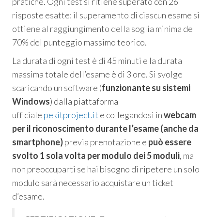
pratiche. Ogni test si ritiene superato con 26
risposte esatte: il superamento di ciascun esame si
ottiene al raggiungimento della soglia minima del
70% del punteggio massimo teorico.
La durata di ogni test è di 45 minuti e la durata
massima totale dell’esame è di 3 ore. Si svolge
scaricando un software (
funzionante su sistemi
Windows
) dalla piattaforma
ufficiale
pekitproject.it
e collegandosi in
webcam
per il riconoscimento durante l’esame (anche da
smartphone)
previa prenotazione e
può essere
svolto 1 sola volta per modulo dei 5 moduli
, ma
non preoccuparti se hai bisogno di ripetere un solo
modulo sarà necessario acquistare un ticket
d’esame.