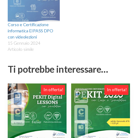
Corso e Certificazione
informatica EIPASS DPO
con videolezioni
15 Gennaio 2024
Articolo simile
Ti potrebbe interessare…
In offerta!
In offerta!