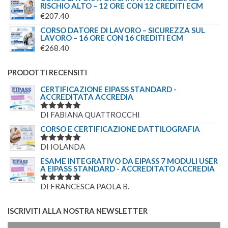
RISCHIO ALTO – 12 ORE CON 12 CREDITI ECM
€
207.40
CORSO DATORE DI LAVORO – SICUREZZA SUL
LAVORO – 16 ORE CON 16 CREDITI ECM
€
268.40
PRODOTTI RECENSITI
CERTIFICAZIONE EIPASS STANDARD -
ACCREDITATA ACCREDIA
DI FABIANA QUATTROCCHI
VALUTATO
5
SU 5
CORSO E CERTIFICAZIONE DATTILOGRAFIA
DI IOLANDA
VALUTATO
5
SU 5
ESAME INTEGRATIVO DA EIPASS 7 MODULI USER
A EIPASS STANDARD - ACCREDITATO ACCREDIA
DI FRANCESCA PAOLA B.
VALUTATO
5
SU 5
ISCRIVITI ALLA NOSTRA NEWSLETTER