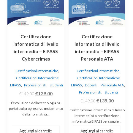
Certificazione
Certificazione
informatica di livello
informatica di livello
intermedio – EIPASS
intermedio – EIPASS
Cybercrimes
Personale ATA
,
,
Certificazioni Informatiche
Certificazioni Informatiche
Certificazioni Informatiche
Certificazioni Informatiche
,
,
,
,
,
EIPASS
Professionisti
Studenti
EIPASS
Docenti
Personale ATA
,
Professionisti
Studenti
Il
Il
€
139.00
€
149.00
Il
Il
prezzo
prezzo
€
139.00
€
149.00
L’evoluzione della tecnologia ha
prezzo
prezzo
originale
attuale
portato al progressivo mutamento
Certificazione informatica di livello
della normativa…
originale
attuale
era:
è:
intermedio La certificazione
informatica EIPASS personale…
era:
è:
€149.00.
€139.00.
€149.00.
€139.00.
Aggiungi al carrello
Aggiungi al carrello