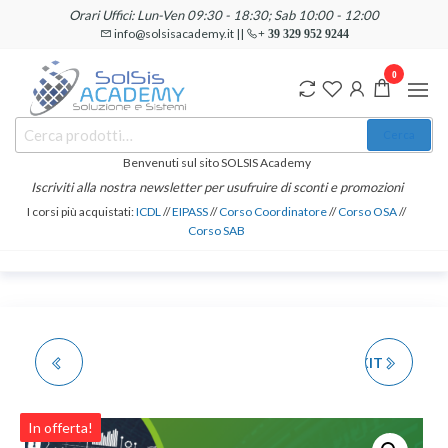
Salta
Orari Uffici: Lun-Ven 09:30 - 18:30; Sab 10:00 - 12:00
e
info@solsisacademy.it ||
+ 39 329 952 9244
vai
0
al
contenuto
SOLSIS
Cerca:
Corsi e
Cerca
Certificazioni
Academy
Informatiche
Benvenuti sul sito SOLSIS Academy
e
Iscriviti alla nostra newsletter per usufruire di sconti e promozioni
Linguistiche
I corsi più acquistati:
ICDL
//
EIPASS
//
Corso Coordinatore
//
Corso OSA
//
Corso SAB
CORSO PEKIT
CERTIFICAZIONE PEKIT
INTRODUZIONE AL
SECURITY
In offerta!