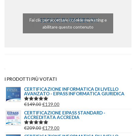
SEGUICI SU FACEBOOK
Fai clic per accettare i cookie marketing e
abilitare questo contenuto
I PRODOTTI PIÙ VOTATI
CERTIFICAZIONE INFORMATICA DI LIVELLO
AVANZATO - EIPASS INFORMATICA GIURIDICA
IL
IL
€
149.00
€
139.00
VALUTATO
5.00
SU 5
PREZZO
PREZZO
CERTIFICAZIONE EIPASS STANDARD -
ACCREDITATA ACCREDIA
ORIGINALE
ATTUALE
ERA:
È:
IL
IL
€
209.00
€
179.00
VALUTATO
€149.00.
€139.00.
5.00
SU 5
PREZZO
PREZZO