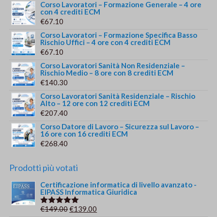
Corso Lavoratori – Formazione Generale – 4 ore
con 4 crediti ECM
€
67.10
Corso Lavoratori – Formazione Specifica Basso
Rischio Uffici – 4 ore con 4 crediti ECM
€
67.10
Corso Lavoratori Sanità Non Residenziale –
Rischio Medio – 8 ore con 8 crediti ECM
€
140.30
Corso Lavoratori Sanità Residenziale – Rischio
Alto – 12 ore con 12 crediti ECM
€
207.40
Corso Datore di Lavoro – Sicurezza sul Lavoro –
16 ore con 16 crediti ECM
€
268.40
Prodotti più votati
Certificazione informatica di livello avanzato -
EIPASS Informatica Giuridica
Il
Il
€
149.00
€
139.00
Valutato