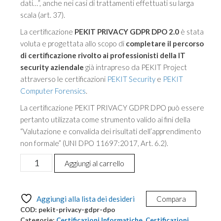
dati…”, anche nei casi di trattamenti effettuati su larga
scala (art. 37).
La certificazione
PEKIT PRIVACY GDPR DPO 2.0
è stata
voluta e progettata allo scopo di
completare il percorso
di certificazione rivolto ai professionisti della IT
security aziendale
già intrapreso da PEKIT Project
attraverso le certificazioni
PEKIT Security
e
PEKIT
Computer Forensics
.
La certificazione PEKIT PRIVACY GDPR DPO può essere
pertanto utilizzata come strumento valido ai fini della
“Valutazione e convalida dei risultati dell’apprendimento
non formale” (UNI DPO 11697:2017, Art. 6.2).
Certificazione
Aggiungi al carrello
e
Corso
PEKIT
Aggiungi alla lista dei desideri
Compara
Privacy
COD:
pekit-privacy-gdpr-dpo
GDPR
Categorie:
Certificazioni Informatiche
,
Certificazioni