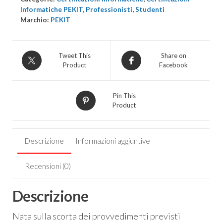
DPO
Informatiche PEKIT
,
Professionisti
,
Studenti
Marchio:
PEKIT
2.0
quantità
Tweet This
Share on
Product
Facebook
Pin This
Product
Descrizione
Informazioni aggiuntive
Recensioni (0)
Descrizione
Nata sulla scorta dei provvedimenti previsti