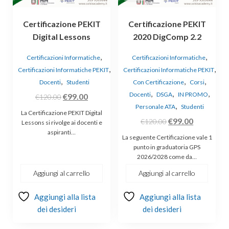
Certificazione PEKIT
Certificazione PEKIT
Digital Lessons
2020 DigComp 2.2
,
,
Certificazioni Informatiche
Certificazioni Informatiche
,
,
Certificazioni Informatiche PEKIT
Certificazioni Informatiche PEKIT
,
,
,
Docenti
Studenti
Con Certificazione
Corsi
,
,
,
Docenti
DSGA
IN PROMO
Il
Il
€
99.00
€
120.00
,
Personale ATA
Studenti
prezzo
prezzo
La Certificazione PEKIT Digital
Il
Il
€
99.00
originale
attuale
€
120.00
Lessons si rivolge ai docenti e
aspiranti…
prezzo
prezzo
era:
è:
La seguente Certificazione vale 1
originale
attuale
€120.00.
€99.00.
punto in graduatoria GPS
2026/2028 come da…
era:
è:
€120.00.
€99.00.
Aggiungi al carrello
Aggiungi al carrello
Aggiungi alla lista
Aggiungi alla lista
dei desideri
dei desideri