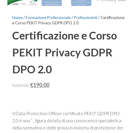
Home
/
Formazione Professionale
/
Professionisti
/ Certificazione
e Corso PEKIT Privacy GDPR DPO 2.0
Certificazione e Corso
PEKIT Privacy GDPR
DPO 2.0
Il
Il
€
190.00
€
220.00
prezzo
prezzo
originale
attuale
era:
è:
Il Data Protection Officer certificato PEKIT GDPR DPO
€220.00.
€190.00.
2.0 è una “…figura dotata di una conoscenza specialistica
della normativa e delle prassi in materia di protezione dei