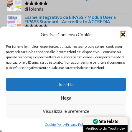
di Iolanda
Valutato
5
su 5
Esame integrativo da EIPASS 7 Moduli User a
EIPASS Standard - Accreditato ACCREDIA
di francesca paola b.
Valutato
5
Gestisci Consenso Cookie
su 5
Corso e Certificazione informatica EIPASS 7
Moduli User con videolezioni
Per fornire le migliori esperienze, utilizziamo tecnologie come i cookie per
memorizzare e/o accedere alle informazioni del dispositivo. Il consenso a
di francesca paola b.
Valutato
5
queste tecnologie ci permetterà di elaborare dati come il comportamento di
su 5
navigazione o ID unici su questo sito. Non acconsentire o ritirare il consenso
Certificazione informatica EIPASS 7 Moduli User
può influire negativamente su alcune caratteristiche e funzioni.
di Gianluca Di Giacomo
Valutato
5
su 5
Accetta
Orario e informazioni
Nega
Via Gaudio Maiori
84013 Cava de' Tirreni
Visualizza le preferenze
+39 329 952 9244
info@solsisacademy.it
Sito Fidato
Cookie Policy
Privacy Policy
Lun-Ven: 09:30-18:30, Sab: 10:00-12:00
Verificato da Trustindex