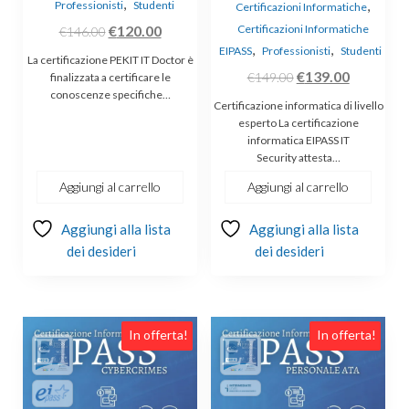
,
,
Professionisti
Studenti
Certificazioni Informatiche
Il
Il
€
120.00
Certificazioni Informatiche
€
146.00
,
,
prezzo
prezzo
EIPASS
Professionisti
Studenti
La certificazione PEKIT IT Doctor è
originale
attuale
Il
Il
€
139.00
€
149.00
finalizzata a certificare le
conoscenze specifiche…
era:
è:
prezzo
prezzo
Certificazione informatica di livello
€146.00.
€120.00.
originale
attuale
esperto La certificazione
informatica EIPASS IT
era:
è:
Security attesta…
€149.00.
€139.00.
Aggiungi al carrello
Aggiungi al carrello
Aggiungi alla lista
Aggiungi alla lista
dei desideri
dei desideri
In offerta!
In offerta!