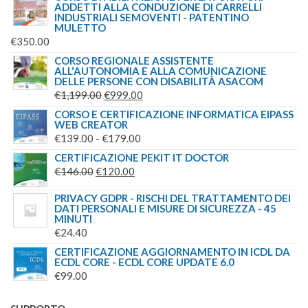
ADDETTI ALLA CONDUZIONE DI CARRELLI
INDUSTRIALI SEMOVENTI - PATENTINO
MULETTO
€
350.00
CORSO REGIONALE ASSISTENTE
ALL'AUTONOMIA E ALLA COMUNICAZIONE
DELLE PERSONE CON DISABILITÀ ASACOM
IL
IL
€
1,199.00
€
999.00
PREZZO
PREZZO
CORSO E CERTIFICAZIONE INFORMATICA EIPASS
WEB CREATOR
ORIGINALE
ATTUALE
FASCIA
€
139.00
-
€
179.00
ERA:
È:
DI
CERTIFICAZIONE PEKIT IT DOCTOR
€1,199.00.
€999.00.
IL
IL
PREZZO:
€
146.00
€
120.00
PREZZO
PREZZO
DA
PRIVACY GDPR - RISCHI DEL TRATTAMENTO DEI
ORIGINALE
ATTUALE
€139.00
DATI PERSONALI E MISURE DI SICUREZZA - 45
MINUTI
ERA:
È:
A
€
24.40
€146.00.
€120.00.
€179.00
CERTIFICAZIONE AGGIORNAMENTO IN ICDL DA
ECDL CORE - ECDL CORE UPDATE 6.0
€
99.00