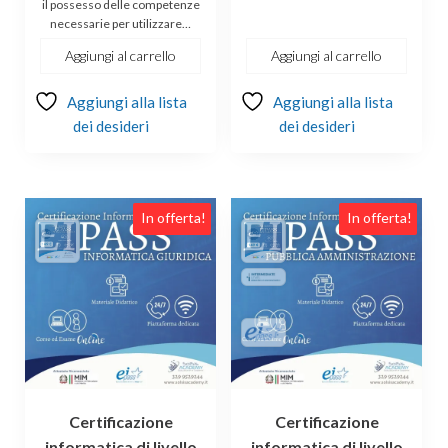
originale
attuale
era:
è:
il possesso delle competenze
necessarie per utilizzare…
era:
è:
€220.00.
€190.00.
€149.00.
€139.00.
Aggiungi al carrello
Aggiungi al carrello
Aggiungi alla lista
Aggiungi alla lista
dei desideri
dei desideri
In offerta!
In offerta!
Certificazione
Certificazione
informatica di livello
informatica di livello