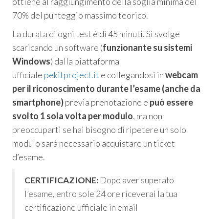
ottiene al raggiungimento della soglia minima del
70% del punteggio massimo teorico.
La durata di ogni test è di 45 minuti. Si svolge
scaricando un software (
funzionante su sistemi
Windows
) dalla piattaforma
ufficiale
pekitproject.it
e collegandosi in
webcam
per il riconoscimento durante l’esame (anche da
smartphone)
previa prenotazione e
può essere
svolto 1 sola volta per modulo
, ma non
preoccuparti se hai bisogno di ripetere un solo
modulo sarà necessario acquistare un ticket
d’esame.
CERTIFICAZIONE:
Dopo aver superato
l’esame, entro sole 24 ore riceverai la tua
certificazione ufficiale in email