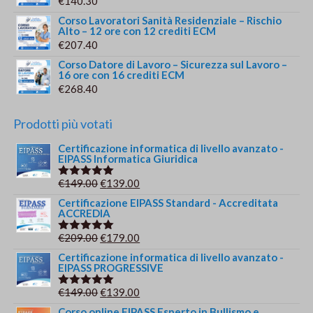
€
140.30
Corso Lavoratori Sanità Residenziale – Rischio
Alto – 12 ore con 12 crediti ECM
€
207.40
Corso Datore di Lavoro – Sicurezza sul Lavoro –
16 ore con 16 crediti ECM
€
268.40
Prodotti più votati
Certificazione informatica di livello avanzato -
EIPASS Informatica Giuridica
Il
Il
€
149.00
€
139.00
Valutato
5.00
su 5
prezzo
prezzo
Certificazione EIPASS Standard - Accreditata
ACCREDIA
originale
attuale
era:
è:
Il
Il
€
209.00
€
179.00
Valutato
€149.00.
€139.00.
5.00
su 5
prezzo
prezzo
Certificazione informatica di livello avanzato -
EIPASS PROGRESSIVE
originale
attuale
era:
è:
Il
Il
€
149.00
€
139.00
Valutato
€209.00.
€179.00.
5.00
su 5
prezzo
prezzo
Corso online EIPASS Esperto in Bullismo e