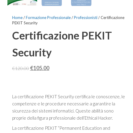
Home
/
Formazione Professionale
/
Professionisti
/ Certificazione
PEKIT Security
Certificazione PEKIT
Security
Il
Il
€
105.00
€
120.00
prezzo
prezzo
originale
attuale
era:
è:
La certificazione PEKIT Security certifica le conoscenze, le
€120.00.
€105.00.
competenze e le procedure necessarie a garantire la
sicurezza dei sistemi informatici. Queste abilità sono
proprie della figura professionale dell’Ethical Hacker.
La certificazione PEKIT “Permanent Education and