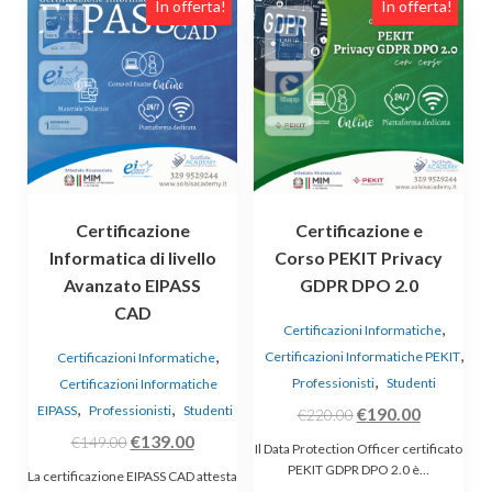
In offerta!
In offerta!
Certificazione
Certificazione e
Informatica di livello
Corso PEKIT Privacy
Avanzato EIPASS
GDPR DPO 2.0
CAD
,
Certificazioni Informatiche
,
,
Certificazioni Informatiche PEKIT
Certificazioni Informatiche
,
Professionisti
Studenti
Certificazioni Informatiche
,
,
EIPASS
Professionisti
Studenti
Il
Il
€
190.00
€
220.00
Il
Il
prezzo
prezzo
€
139.00
€
149.00
Il Data Protection Officer certificato
prezzo
prezzo
originale
attuale
PEKIT GDPR DPO 2.0 è…
La certificazione EIPASS CAD attesta