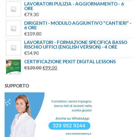
LAVORATORI PULIZIA - AGGIORNAMENTO - 6
ORE
€
79.30
DIRIGENTI - MODULO AGGIUNTIVO "CANTIERI" -
6 ORE
€
109.80
LAVORATORI - FORMAZIONE SPECIFICA BASSO
RISCHIO UFFICI (ENGLISH VERSION) - 4 ORE
€
54.90
CERTIFICAZIONE PEKIT DIGITAL LESSONS
IL
IL
€
120.00
€
99.00
PREZZO
PREZZO
ORIGINALE
ATTUALE
SUPPORTO
ERA:
È:
€120.00.
€99.00.