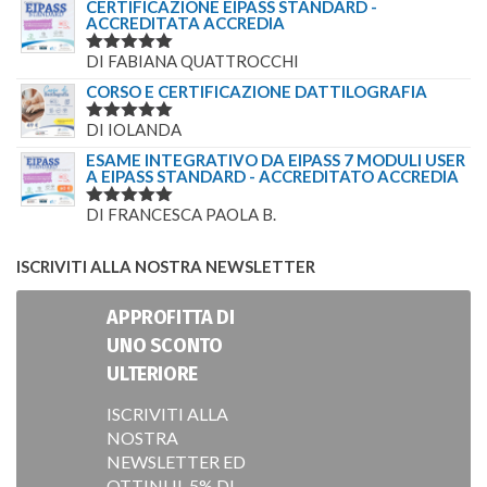
CERTIFICAZIONE EIPASS STANDARD -
ACCREDITATA ACCREDIA
DI FABIANA QUATTROCCHI
VALUTATO
5
SU 5
CORSO E CERTIFICAZIONE DATTILOGRAFIA
DI IOLANDA
VALUTATO
5
SU 5
ESAME INTEGRATIVO DA EIPASS 7 MODULI USER
A EIPASS STANDARD - ACCREDITATO ACCREDIA
DI FRANCESCA PAOLA B.
VALUTATO
5
SU 5
ISCRIVITI ALLA NOSTRA NEWSLETTER
APPROFITTA DI
UNO SCONTO
ULTERIORE
ISCRIVITI ALLA
NOSTRA
NEWSLETTER ED
OTTINI IL 5% DI