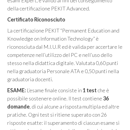
esami Expert, è valido ai fini del conseguimento
della certificazione PEKIT Advanced.
Certificato Riconosciuto
La certificazione PEKIT “Permanent Education and
Knowledge on Information Technology” è
riconosciuta dal M.I.U.R ed è valida per accertare le
competenze nell’utilizzo del PC e nell’uso dello
stesso nella didattica digitale. Valutata 0,60 punti
nella graduatoria Personale ATA e 0,50 punti nella
graduatoria docenti.
ESAME:
L’esame finale consiste in
1 test
che è
possibile sostenere online. Il test contiene
36
domande
, di cui alcune a risposta multipla ed altre
pratiche. Ogni test si ritiene superato con 26
risposte esatte: il superamento di ciascun esame si