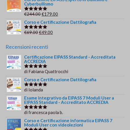
Cyberbullismo
originale
attuale
era:
è:
Il
Il
€
244.00
€
179.00
Valutato
€149.00.
€139.00.
5.00
su 5
prezzo
prezzo
Corso e Certificazione Dattilografia
originale
attuale
Il
Il
€
69.00
€
49.00
Valutato
era:
è:
5.00
su 5
prezzo
prezzo
€244.00.
€179.00.
originale
attuale
Recensioni recenti
era:
è:
Certificazione EIPASS Standard - Accreditata
€69.00.
€49.00.
ACCREDIA
di Fabiana Quattrocchi
Valutato
5
su 5
Corso e Certificazione Dattilografia
di Iolanda
Valutato
5
su 5
Esame integrativo da EIPASS 7 Moduli User a
EIPASS Standard - Accreditato ACCREDIA
di francesca paola b.
Valutato
5
su 5
Corso e Certificazione informatica EIPASS 7
Moduli User con videolezioni