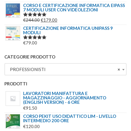
5.00
SU 5
PREZZO
PREZZO
CORSO E CERTIFICAZIONE INFORMATICA EIPASS
€244.00.
€179.00.
7 MODULI USER CON VIDEOLEZIONI
ORIGINALE
ATTUALE
ERA:
È:
IL
IL
€
244.00
€
179.00
VALUTATO
€69.00.
€49.00.
5.00
SU 5
PREZZO
PREZZO
CERTIFICAZIONE INFORMATICA UNIPASS 9
MODULI
ORIGINALE
ATTUALE
ERA:
È:
€
79.00
VALUTATO
€244.00.
€179.00.
5.00
SU 5
CATEGORIE PRODOTTO
PROFESSIONISTI
×
PRODOTTI
LAVORATORI MANIFATTURA E
MAGAZZINAGGIO - AGGIORNAMENTO
(ENGLISH VERSION) - 6 ORE
€
91.50
CORSO PEKIT USO DIDATTICO LIM - LIVELLO
INTERMEDIO 200 ORE
€
120.00