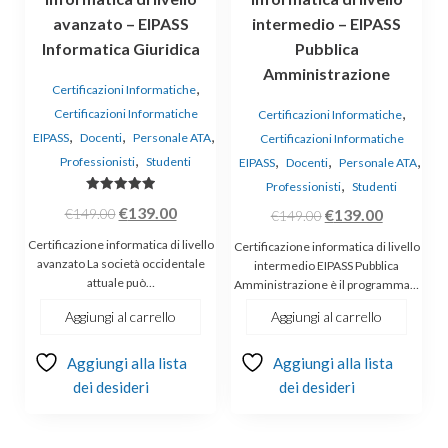
avanzato – EIPASS
intermedio – EIPASS
Informatica Giuridica
Pubblica
Amministrazione
,
Certificazioni Informatiche
,
Certificazioni Informatiche
Certificazioni Informatiche
,
,
,
EIPASS
Docenti
Personale ATA
Certificazioni Informatiche
,
,
,
,
Professionisti
Studenti
EIPASS
Docenti
Personale ATA
,
Professionisti
Studenti
Valutato
Il
Il
€
139.00
Il
Il
€
149.00
€
139.00
€
149.00
5.00
su 5
prezzo
prezzo
prezzo
prezzo
Certificazione informatica di livello
Certificazione informatica di livello
originale
attuale
originale
attuale
avanzato La società occidentale
intermedio EIPASS Pubblica
attuale può…
era:
è:
Amministrazione è il programma…
era:
è:
€149.00.
€139.00.
€149.00.
€139.00.
Aggiungi al carrello
Aggiungi al carrello
Aggiungi alla lista
Aggiungi alla lista
dei desideri
dei desideri