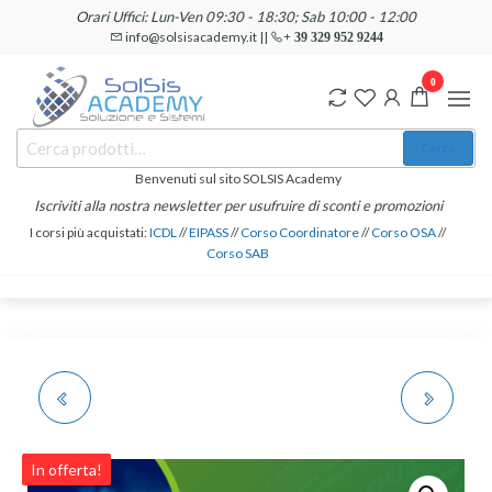
Salta
Orari Uffici: Lun-Ven 09:30 - 18:30; Sab 10:00 - 12:00
e
info@solsisacademy.it ||
+ 39 329 952 9244
vai
0
al
contenuto
SOLSIS
Cerca:
Corsi e
Cerca
Certificazioni
Academy
Informatiche
Benvenuti sul sito SOLSIS Academy
e
Iscriviti alla nostra newsletter per usufruire di sconti e promozioni
Linguistiche
I corsi più acquistati:
ICDL
//
EIPASS
//
Corso Coordinatore
//
Corso OSA
//
Corso SAB
CERTIFICAZIONE E
CERTIFICAZIONE E
CORSO PEKIT PRIVACY
CORSO PEKIT
In offerta!