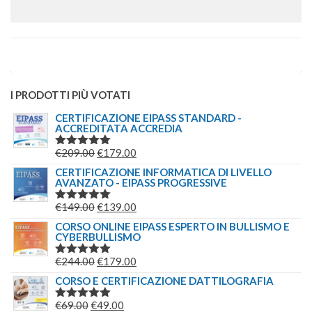
I PRODOTTI PIÙ VOTATI
CERTIFICAZIONE EIPASS STANDARD -
ACCREDITATA ACCREDIA
IL
IL
€
209.00
€
179.00
VALUTATO
5.00
SU 5
PREZZO
PREZZO
CERTIFICAZIONE INFORMATICA DI LIVELLO
AVANZATO - EIPASS PROGRESSIVE
ORIGINALE
ATTUALE
ERA:
È:
IL
IL
€
149.00
€
139.00
VALUTATO
€209.00.
€179.00.
5.00
SU 5
PREZZO
PREZZO
CORSO ONLINE EIPASS ESPERTO IN BULLISMO E
CYBERBULLISMO
ORIGINALE
ATTUALE
ERA:
È:
IL
IL
€
244.00
€
179.00
VALUTATO
€149.00.
€139.00.
5.00
SU 5
PREZZO
PREZZO
CORSO E CERTIFICAZIONE DATTILOGRAFIA
ORIGINALE
ATTUALE
IL
IL
€
69.00
€
49.00
VALUTATO
ERA:
È: