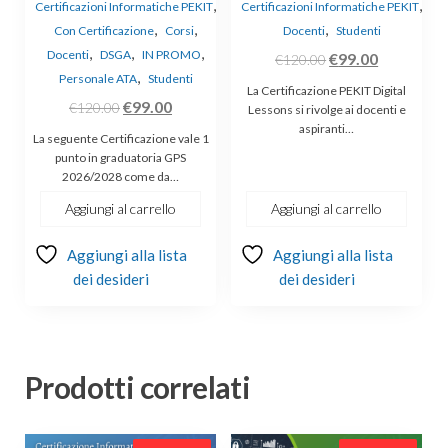
,
,
Certificazioni Informatiche PEKIT
Certificazioni Informatiche PEKIT
,
,
,
Con Certificazione
Corsi
Docenti
Studenti
,
,
,
Docenti
DSGA
IN PROMO
Il
Il
€
99.00
€
120.00
,
Personale ATA
Studenti
prezzo
prezzo
La Certificazione PEKIT Digital
Il
Il
€
99.00
originale
attuale
€
120.00
Lessons si rivolge ai docenti e
prezzo
prezzo
aspiranti…
era:
è:
La seguente Certificazione vale 1
originale
attuale
€120.00.
€99.00.
punto in graduatoria GPS
2026/2028 come da…
era:
è:
€120.00.
€99.00.
Aggiungi al carrello
Aggiungi al carrello
Aggiungi alla lista
Aggiungi alla lista
dei desideri
dei desideri
Prodotti correlati