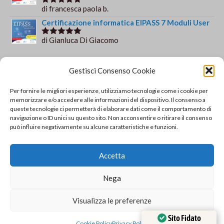
di francesca paola b.
Valutato
5
su 5
Certificazione informatica EIPASS 7 Moduli User
di Gianluca Di Giacomo
Valutato
5
su 5
Orario e informazioni
Gestisci Consenso Cookie
Via Gaudio Maiori
Per fornire le migliori esperienze, utilizziamo tecnologie come i cookie per
84013 Cava de' Tirreni
memorizzare e/o accedere alle informazioni del dispositivo. Il consenso a
+39 329 952 9244
queste tecnologie ci permetterà di elaborare dati come il comportamento di
navigazione o ID unici su questo sito. Non acconsentire o ritirare il consenso
info@solsisacademy.it
può influire negativamente su alcune caratteristiche e funzioni.
Lun-Ven: 09:30-18:30, Sab: 10:00-12:00
Pausa pranzo: 13:30-15:30
Accetta
© Copyright - SOLSIS Academy by SOLUZIONE E
Nega
SISTEMI di Catino Valentino - Via Gaudio Maiori - 84013
Cava De' Tirreni (SA) - P.Iva 04893790651 REA:
Visualizza le preferenze
SA403194 Tel. 329/9529244 - info@solsisacademy.it -
www.solsisacademy.it - PEC valentino.catino@spidmail.it
Sito Fidato
Cookie Policy
Privacy Policy