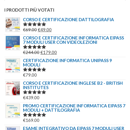
I PRODOTTI PIÙ VOTATI
CORSO E CERTIFICAZIONE DATTILOGRAFIA
IL
IL
€
69.00
€
49.00
VALUTATO
5.00
SU 5
PREZZO
PREZZO
CORSO E CERTIFICAZIONE INFORMATICA EIPASS
7 MODULI USER CON VIDEOLEZIONI
ORIGINALE
ATTUALE
ERA:
È:
IL
IL
€
244.00
€
179.00
VALUTATO
€69.00.
€49.00.
5.00
SU 5
PREZZO
PREZZO
CERTIFICAZIONE INFORMATICA UNIPASS 9
MODULI
ORIGINALE
ATTUALE
ERA:
È:
€
79.00
VALUTATO
€244.00.
€179.00.
5.00
SU 5
CORSO E CERTIFICAZIONE INGLESE B2 - BRITISH
INSTITUTES
€
439.00
VALUTATO
5.00
SU 5
PROMO CERTIFICAZIONE INFORMATICA EIPASS 7
MODULI + DATTILOGRAFIA
€
169.00
VALUTATO
5.00
SU 5
ESAME INTEGRATIVO DA EIPASS 7 MODULI USER