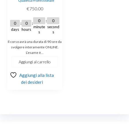
Qualifica Professionale
€
750.00
0
0
0
0
minute
second
days
hours
s
s
Il corso avrà una durata di 90 ore da
svolgere interamente ONLINE.
L’esame è…
Aggiungi al carrello
Aggiungi alla lista
dei desideri