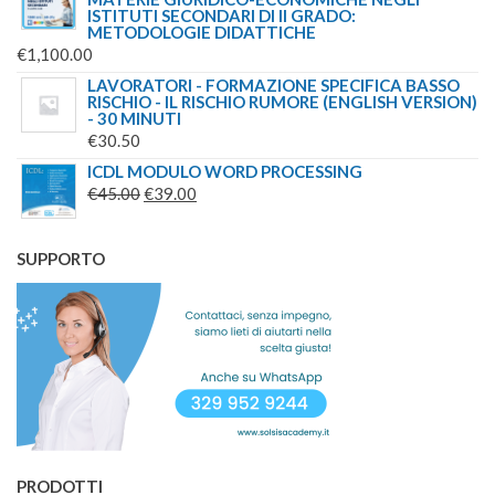
ISTITUTI SECONDARI DI II GRADO:
METODOLOGIE DIDATTICHE
€
1,100.00
LAVORATORI - FORMAZIONE SPECIFICA BASSO
RISCHIO - IL RISCHIO RUMORE (ENGLISH VERSION)
- 30 MINUTI
€
30.50
ICDL MODULO WORD PROCESSING
IL
IL
€
45.00
€
39.00
PREZZO
PREZZO
ORIGINALE
ATTUALE
SUPPORTO
ERA:
È:
€45.00.
€39.00.
PRODOTTI