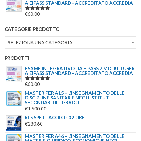
A EIPASS STANDARD - ACCREDITATO ACCREDIA
€
60.00
VALUTATO
5.00
SU 5
CATEGORIE PRODOTTO
SELEZIONA UNA CATEGORIA
PRODOTTI
ESAME INTEGRATIVO DA EIPASS 7 MODULI USER
A EIPASS STANDARD - ACCREDITATO ACCREDIA
€
60.00
VALUTATO
5.00
SU 5
MASTER PER A15 – L’INSEGNAMENTO DELLE
DISCIPLINE SANITARIE NEGLI ISTITUTI
SECONDARI DI II GRADO
€
1,500.00
RLS SPETTACOLO - 32 ORE
€
280.60
MASTER PER A46 – L’INSEGNAMENTO DELLE
MATERIE GIURIDICO-ECONOMICHE NEGLI