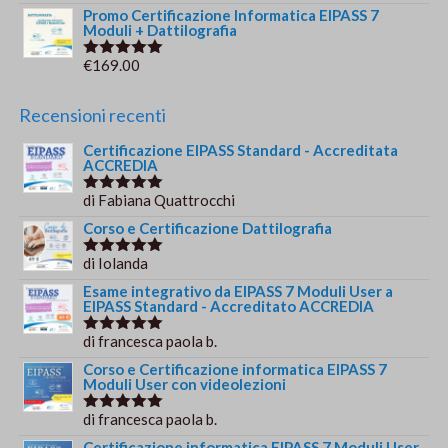
5.00
su 5
Promo Certificazione Informatica EIPASS 7
Moduli + Dattilografia
€
169.00
Valutato
5.00
su 5
Recensioni recenti
Certificazione EIPASS Standard - Accreditata
ACCREDIA
di Fabiana Quattrocchi
Valutato
5
su 5
Corso e Certificazione Dattilografia
di Iolanda
Valutato
5
su 5
Esame integrativo da EIPASS 7 Moduli User a
EIPASS Standard - Accreditato ACCREDIA
di francesca paola b.
Valutato
5
su 5
Corso e Certificazione informatica EIPASS 7
Moduli User con videolezioni
di francesca paola b.
Valutato
5
su 5
Certificazione informatica EIPASS 7 Moduli User