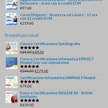
Benessere – 6 ore con 6 crediti ECM
€
97.60
Corso Dirigenti – Sicurezza sul Lavoro – 12 ore
con 12 crediti ECM
€
219.60
Prodotti più votati
Corso e Certificazione Dattilografia
Il
Il
€
69.00
€
49.00
Valutato
5.00
su 5
prezzo
prezzo
Corso e Certificazione informatica EIPASS 7
Moduli User con videolezioni
originale
attuale
era:
è:
Il
Il
€
244.00
€
179.00
Valutato
€69.00.
€49.00.
5.00
su 5
prezzo
prezzo
Certificazione Informatica UNIPASS 9 Moduli
originale
attuale
€
79.00
Valutato
era:
è:
5.00
su 5
Corso e Certificazione INGLESE B2 - British
€244.00.
€179.00.
Institutes
€
439.00
Valutato