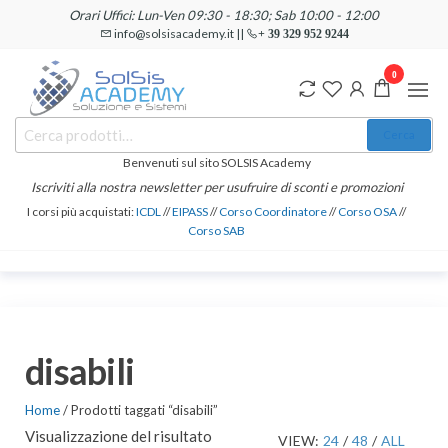
Salta
Orari Uffici: Lun-Ven 09:30 - 18:30; Sab 10:00 - 12:00
e
info@solsisacademy.it ||
+ 39 329 952 9244
vai
0
al
contenuto
SOLSIS
Cerca:
Corsi e
Cerca
Certificazioni
Academy
Informatiche
Benvenuti sul sito SOLSIS Academy
e
Iscriviti alla nostra newsletter per usufruire di sconti e promozioni
Linguistiche
I corsi più acquistati:
ICDL
//
EIPASS
//
Corso Coordinatore
//
Corso OSA
//
Corso SAB
disabili
Home
/ Prodotti taggati “disabili”
Visualizzazione del risultato
VIEW:
24
/
48
/
ALL