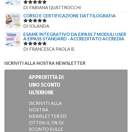
DI FABIANA QUATTROCCHI
VALUTATO
5
SU 5
CORSO E CERTIFICAZIONE DATTILOGRAFIA
DI IOLANDA
VALUTATO
5
SU 5
ESAME INTEGRATIVO DA EIPASS 7 MODULI USER
A EIPASS STANDARD - ACCREDITATO ACCREDIA
DI FRANCESCA PAOLA B.
VALUTATO
5
SU 5
ISCRIVITI ALLA NOSTRA NEWSLETTER
APPROFITTA DI
UNO SCONTO
ULTERIORE
ISCRIVITI ALLA
NOSTRA
NEWSLETTER ED
OTTINI IL 5% DI
SCONTO SULLE