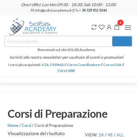
Salta
Orari Uffici: Lun-Ven 09:30 - 18:30; Sab 10:00 - 12:00
e
info@solsisacademy.it ||
+ 39 329 952 9244
vai
0
al
contenuto
SOLSIS
Cerca:
Corsi e
Cerca
Certificazioni
Academy
Informatiche
Benvenuti sul sito SOLSIS Academy
e
Iscriviti alla nostra newsletter per usufruire di sconti e promozioni
Linguistiche
I corsi più acquistati:
ICDL
//
EIPASS
//
Corso Coordinatore
//
Corso OSA
//
Corso SAB
Corsi di Preparazione
Home
/
Corsi
/ Corsi di Preparazione
Visualizzazione del risultato
VIEW:
24
/
48
/
ALL