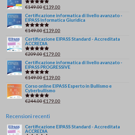
Il
Il
€
149.00
€
139.00
Valutato
5.00
su 5
prezzo
prezzo
Certificazione informatica di livello avanzato -
EIPASS Informatica Giuridica
originale
attuale
era:
è:
Il
Il
€
149.00
€
139.00
Valutato
€149.00.
€139.00.
5.00
su 5
prezzo
prezzo
Certificazione EIPASS Standard - Accreditata
ACCREDIA
originale
attuale
era:
è:
Il
Il
€
209.00
€
179.00
Valutato
€149.00.
€139.00.
5.00
su 5
prezzo
prezzo
Certificazione informatica di livello avanzato -
EIPASS PROGRESSIVE
originale
attuale
era:
è:
Il
Il
€
149.00
€
139.00
Valutato
€209.00.
€179.00.
5.00
su 5
prezzo
prezzo
Corso online EIPASS Esperto in Bullismo e
Cyberbullismo
originale
attuale
era:
è:
Il
Il
€
244.00
€
179.00
Valutato
€149.00.
€139.00.
5.00
su 5
prezzo
prezzo
originale
attuale
Recensioni recenti
era:
è:
Certificazione EIPASS Standard - Accreditata
€244.00.
€179.00.
ACCREDIA