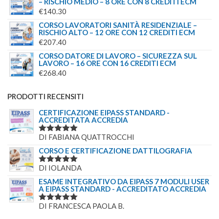
– RISCHIO MEDIO – 8 ORE CON 8 CREDITI ECM
€
140.30
CORSO LAVORATORI SANITÀ RESIDENZIALE –
RISCHIO ALTO – 12 ORE CON 12 CREDITI ECM
€
207.40
CORSO DATORE DI LAVORO – SICUREZZA SUL
LAVORO – 16 ORE CON 16 CREDITI ECM
€
268.40
PRODOTTI RECENSITI
CERTIFICAZIONE EIPASS STANDARD -
ACCREDITATA ACCREDIA
DI FABIANA QUATTROCCHI
VALUTATO
5
SU 5
CORSO E CERTIFICAZIONE DATTILOGRAFIA
DI IOLANDA
VALUTATO
5
SU 5
ESAME INTEGRATIVO DA EIPASS 7 MODULI USER
A EIPASS STANDARD - ACCREDITATO ACCREDIA
DI FRANCESCA PAOLA B.
VALUTATO
5
SU 5