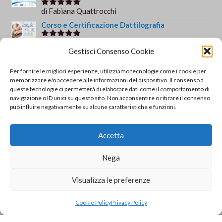
di Fabiana Quattrocchi
Valutato
5
su 5
Corso e Certificazione Dattilografia
di Iolanda
Valutato
5
Gestisci Consenso Cookie
su 5
Esame integrativo da EIPASS 7 Moduli User a
EIPASS Standard - Accreditato ACCREDIA
Per fornire le migliori esperienze, utilizziamo tecnologie come i cookie per
memorizzare e/o accedere alle informazioni del dispositivo. Il consenso a
di francesca paola b.
Valutato
5
queste tecnologie ci permetterà di elaborare dati come il comportamento di
su 5
Corso e Certificazione informatica EIPASS 7
navigazione o ID unici su questo sito. Non acconsentire o ritirare il consenso
Moduli User con videolezioni
può influire negativamente su alcune caratteristiche e funzioni.
di francesca paola b.
Valutato
5
su 5
Certificazione informatica EIPASS 7 Moduli User
Accetta
di Gianluca Di Giacomo
Valutato
5
Nega
su 5
Orario e informazioni
Visualizza le preferenze
Via Gaudio Maiori
Cookie Policy
Privacy Policy
84013 Cava de' Tirreni
+39 329 952 9244