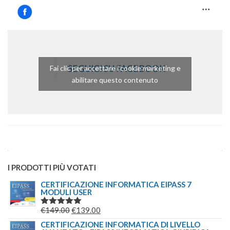
SEGUICI SU FACEBOOK
Fai clic per accettare i cookie marketing e
abilitare questo contenuto
I PRODOTTI PIÙ VOTATI
CERTIFICAZIONE INFORMATICA EIPASS 7
MODULI USER
IL
IL
€
149.00
€
139.00
VALUTATO
5.00
SU 5
PREZZO
PREZZO
CERTIFICAZIONE INFORMATICA DI LIVELLO