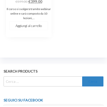
Il
Il
€
399.00
€
599.00
prezzo
prezzo
Il corso si svolgerà tramite webinar
originale
attuale
online e sarà composto da 10
lezioni,…
era:
è:
€599.00.
€399.00.
Aggiungi al carrello
SEARCH PRODUCTS
RICERCA
PER:
SEGUICI SU FACEBOOK