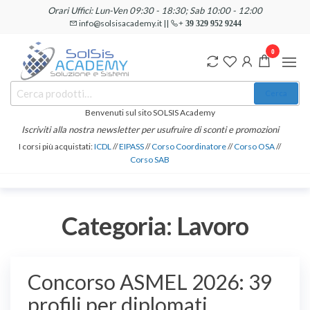
Salta
Orari Uffici: Lun-Ven 09:30 - 18:30; Sab 10:00 - 12:00
e
info@solsisacademy.it ||
+ 39 329 952 9244
vai
0
al
contenuto
SOLSIS
Cerca:
Corsi e
Cerca
Certificazioni
Academy
Informatiche
Benvenuti sul sito SOLSIS Academy
e
Iscriviti alla nostra newsletter per usufruire di sconti e promozioni
Linguistiche
I corsi più acquistati:
ICDL
//
EIPASS
//
Corso Coordinatore
//
Corso OSA
//
Corso SAB
Categoria:
Lavoro
Concorso ASMEL 2026: 39
profili per diplomati,