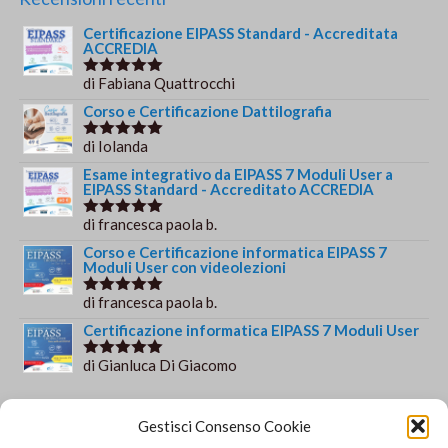
era:
è:
Certificazione EIPASS Standard - Accreditata
€69.00.
€49.00.
ACCREDIA
di Fabiana Quattrocchi
Valutato
5
su 5
Corso e Certificazione Dattilografia
di Iolanda
Valutato
5
su 5
Esame integrativo da EIPASS 7 Moduli User a
EIPASS Standard - Accreditato ACCREDIA
di francesca paola b.
Valutato
5
su 5
Corso e Certificazione informatica EIPASS 7
Moduli User con videolezioni
di francesca paola b.
Valutato
5
su 5
Certificazione informatica EIPASS 7 Moduli User
di Gianluca Di Giacomo
Valutato
5
su 5
Orario e informazioni
Gestisci Consenso Cookie