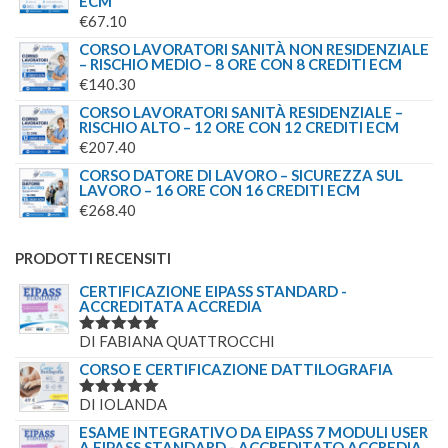
ECM
€
67.10
CORSO LAVORATORI SANITÀ NON RESIDENZIALE
– RISCHIO MEDIO – 8 ORE CON 8 CREDITI ECM
€
140.30
CORSO LAVORATORI SANITÀ RESIDENZIALE –
RISCHIO ALTO – 12 ORE CON 12 CREDITI ECM
€
207.40
CORSO DATORE DI LAVORO – SICUREZZA SUL
LAVORO – 16 ORE CON 16 CREDITI ECM
€
268.40
PRODOTTI RECENSITI
CERTIFICAZIONE EIPASS STANDARD -
ACCREDITATA ACCREDIA
DI FABIANA QUATTROCCHI
VALUTATO
5
SU 5
CORSO E CERTIFICAZIONE DATTILOGRAFIA
DI IOLANDA
VALUTATO
5
SU 5
ESAME INTEGRATIVO DA EIPASS 7 MODULI USER
A EIPASS STANDARD - ACCREDITATO ACCREDIA