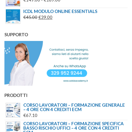
DA
DI
€99.00
ICDL MODULO ONLINE ESSENTIALS
PREZZO:
IL
IL
€
45.00
€
39.00
A
DA
PREZZO
PREZZO
€179.00
€149.00
ORIGINALE
ATTUALE
SUPPORTO
A
ERA:
È:
€189.00
€45.00.
€39.00.
PRODOTTI
CORSO LAVORATORI – FORMAZIONE GENERALE
– 4 ORE CON 4 CREDITI ECM
€
67.10
CORSO LAVORATORI – FORMAZIONE SPECIFICA
BASSO RISCHIO UFFICI – 4 ORE CON 4 CREDITI