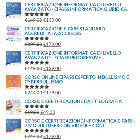
CERTIFICAZIONE INFORMATICA DI LIVELLO
AVANZATO - EIPASS INFORMATICA GIURIDICA
IL
IL
€
149.00
€
139.00
VALUTATO
5.00
SU 5
PREZZO
PREZZO
CERTIFICAZIONE EIPASS STANDARD -
ACCREDITATA ACCREDIA
ORIGINALE
ATTUALE
ERA:
È:
IL
IL
€
209.00
€
179.00
VALUTATO
€149.00.
€139.00.
5.00
SU 5
PREZZO
PREZZO
CERTIFICAZIONE INFORMATICA DI LIVELLO
AVANZATO - EIPASS PROGRESSIVE
ORIGINALE
ATTUALE
ERA:
È:
IL
IL
€
149.00
€
139.00
VALUTATO
€209.00.
€179.00.
5.00
SU 5
PREZZO
PREZZO
CORSO ONLINE EIPASS ESPERTO IN BULLISMO E
CYBERBULLISMO
ORIGINALE
ATTUALE
ERA:
È:
IL
IL
€
244.00
€
179.00
VALUTATO
€149.00.
€139.00.
5.00
SU 5
PREZZO
PREZZO
CORSO E CERTIFICAZIONE DATTILOGRAFIA
ORIGINALE
ATTUALE
IL
IL
€
69.00
€
49.00
VALUTATO
ERA:
È:
5.00
SU 5
PREZZO
PREZZO
CORSO E CERTIFICAZIONE INFORMATICA EIPASS
€244.00.
€179.00.
7 MODULI USER CON VIDEOLEZIONI
ORIGINALE
ATTUALE
ERA:
È:
IL
IL
€
244.00
€
179.00
VALUTATO