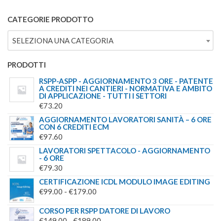
€69.00.
€49.00.
5.00
SU 5
PREZZO
PREZZO
ORIGINALE
ATTUALE
CATEGORIE PRODOTTO
ERA:
È:
SELEZIONA UNA CATEGORIA
€244.00.
€179.00.
PRODOTTI
RSPP-ASPP - AGGIORNAMENTO 3 ORE - PATENTE
A CREDITI NEI CANTIERI - NORMATIVA E AMBITO
DI APPLICAZIONE - TUTTI I SETTORI
€
73.20
AGGIORNAMENTO LAVORATORI SANITÀ – 6 ORE
CON 6 CREDITI ECM
€
97.60
LAVORATORI SPETTACOLO - AGGIORNAMENTO
- 6 ORE
€
79.30
CERTIFICAZIONE ICDL MODULO IMAGE EDITING
FASCIA
€
99.00
-
€
179.00
DI
CORSO PER RSPP DATORE DI LAVORO
PREZZO:
FASCIA
€
149.00
-
€
189.00