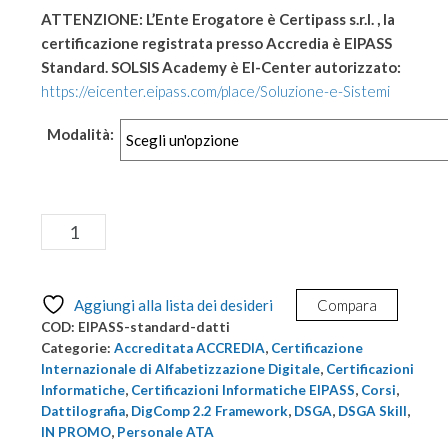
ATTENZIONE: L’Ente Erogatore è Certipass s.r.l. , la
certificazione registrata presso Accredia è EIPASS
Standard. SOLSIS Academy è EI-Center autorizzato:
https://eicenter.eipass.com/place/Soluzione-e-Sistemi
Modalità:
Certificazione
Aggiungi al carrello
EIPASS
Standard
+
Aggiungi alla lista dei desideri
Compara
Dattilografia
COD:
EIPASS-standard-datti
-
Categorie:
Accreditata ACCREDIA
,
Certificazione
Accreditata
Internazionale di Alfabetizzazione Digitale
,
Certificazioni
Informatiche
,
Certificazioni Informatiche EIPASS
,
Corsi
,
ACCREDIA
Dattilografia
,
DigComp 2.2 Framework
,
DSGA
,
DSGA Skill
,
quantità
IN PROMO
,
Personale ATA