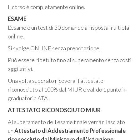
Il corso è completamente
online
.
ESAME
L’
esame
è un
test di 30 domande a risposta multipla
online
.
Si svolge
ONLINE senza prenotazione
.
Può essere ripetuto fino al
superamento
senza costi
aggiuntivi.
Una volta superato riceverai l’attestato
riconosciuto al
100% dal MIUR
e valido 1 punto in
graduatoria ATA.
ATTESTATO RICONOSCIUTO MIUR
Al superamento dell’esame finale verrà rilasciato
un
Attestato di Addestramento Professionale
riconosciuto dal Ministero dell’Istruzione,