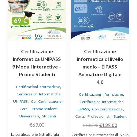
Certificazione
Certificazione
Informatica UNIPASS
informatica di livello
9 Moduli Interactive –
medio – EIPASS
Promo Studenti
Animatore Digitale
4.0
,
Certificazioni Informatiche
,
Certificazioni Informatiche
Certificazioni Informatiche
,
,
UNIPASS
Con Certificazione
Certificazioni Informatiche
,
,
,
Corsi
Promo Studenti
EIPASS
Con Certificazione
,
,
,
Universitari
Studenti
Corsi
Professionisti
Studenti
€
69.00
Il
Il
€
139.00
€
149.00
prezzo
prezzo
La certificazione è strutturata in
Certificazione informatica di livello