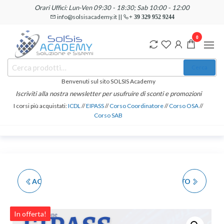
Salta
Orari Uffici: Lun-Ven 09:30 - 18:30; Sab 10:00 - 12:00
e
info@solsisacademy.it ||
+ 39 329 952 9244
vai
0
al
contenuto
SOLSIS
Cerca:
Corsi e
Cerca
Certificazioni
Academy
Informatiche
Benvenuti sul sito SOLSIS Academy
e
Iscriviti alla nostra newsletter per usufruire di sconti e promozioni
Linguistiche
I corsi più acquistati:
ICDL
//
EIPASS
//
Corso Coordinatore
//
Corso OSA
//
Corso SAB
ACCESSO FASTTRACK -
CORSO PER PREPOSTO
CORREZIONE VELOCE
ALLA SICUREZZA SUL
In offerta!