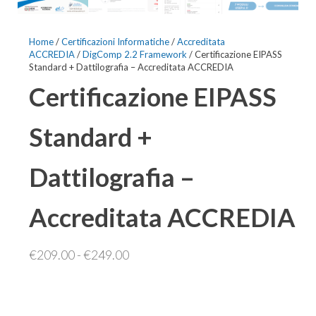
Home
/
Certificazioni Informatiche
/
Accreditata
ACCREDIA
/
DigComp 2.2 Framework
/ Certificazione EIPASS
Standard + Dattilografia – Accreditata ACCREDIA
Certificazione EIPASS
Standard +
Dattilografia –
Accreditata ACCREDIA
Fascia
€
209.00
-
€
249.00
di
prezzo:
da