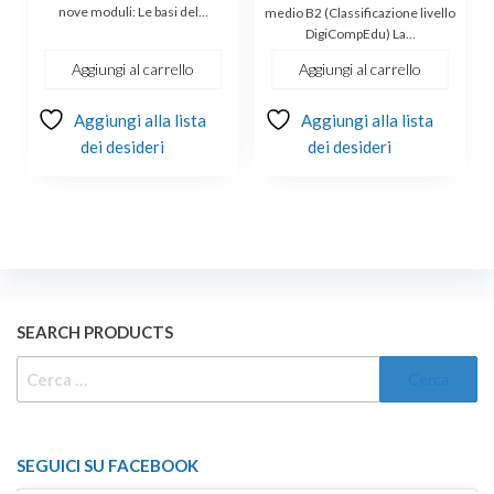
originale
attuale
nove moduli: Le basi del…
medio B2 (Classificazione livello
DigiCompEdu) La…
era:
è:
€149.00.
€139.00.
Aggiungi al carrello
Aggiungi al carrello
Aggiungi alla lista
Aggiungi alla lista
dei desideri
dei desideri
SEARCH PRODUCTS
RICERCA
PER:
SEGUICI SU FACEBOOK