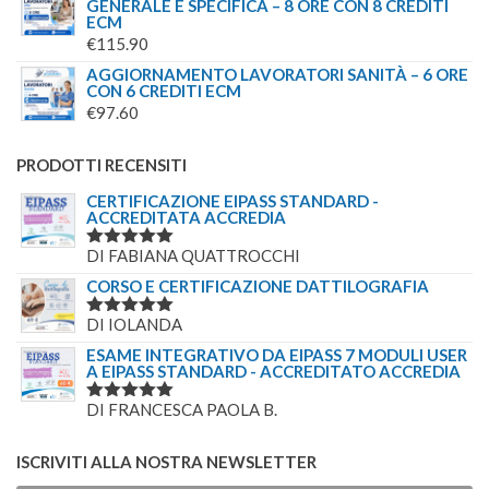
GENERALE E SPECIFICA – 8 ORE CON 8 CREDITI
ECM
€
115.90
AGGIORNAMENTO LAVORATORI SANITÀ – 6 ORE
CON 6 CREDITI ECM
€
97.60
PRODOTTI RECENSITI
CERTIFICAZIONE EIPASS STANDARD -
ACCREDITATA ACCREDIA
DI FABIANA QUATTROCCHI
VALUTATO
5
SU 5
CORSO E CERTIFICAZIONE DATTILOGRAFIA
DI IOLANDA
VALUTATO
5
SU 5
ESAME INTEGRATIVO DA EIPASS 7 MODULI USER
A EIPASS STANDARD - ACCREDITATO ACCREDIA
DI FRANCESCA PAOLA B.
VALUTATO
5
SU 5
ISCRIVITI ALLA NOSTRA NEWSLETTER