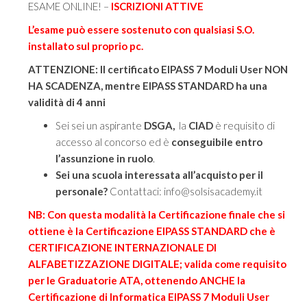
ESAME ONLINE! –
ISCRIZIONI ATTIVE
€209.00
L’esame può essere sostenuto con qualsiasi S.O.
a
installato sul proprio pc.
€249.00
ATTENZIONE: Il certificato EIPASS 7 Moduli User NON
HA SCADENZA, mentre EIPASS STANDARD ha una
validità di 4 anni
Sei sei un aspirante
DSGA,
la
CIAD
è requisito di
accesso al concorso ed è
conseguibile entro
l’assunzione in ruolo
.
Sei una scuola interessata all’acquisto per il
personale?
Contattaci: info@solsisacademy.it
NB: Con questa modalità la Certificazione finale che si
ottiene è la Certificazione EIPASS STANDARD che è
CERTIFICAZIONE INTERNAZIONALE DI
ALFABETIZZAZIONE DIGITALE; valida come requisito
per le Graduatorie ATA, ottenendo ANCHE la
Certificazione di Informatica EIPASS 7 Moduli User