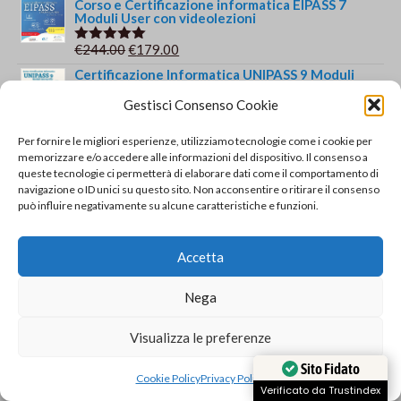
prezzo
prezzo
Corso e Certificazione informatica EIPASS 7
Moduli User con videolezioni
originale
attuale
era:
è:
Il
Il
€
244.00
€
179.00
Valutato
€69.00.
€49.00.
5.00
su 5
prezzo
prezzo
Certificazione Informatica UNIPASS 9 Moduli
originale
attuale
Gestisci Consenso Cookie
€
79.00
Valutato
era:
è:
5.00
su 5
Corso e Certificazione INGLESE B2 - British
€244.00.
€179.00.
Per fornire le migliori esperienze, utilizziamo tecnologie come i cookie per
Institutes
memorizzare e/o accedere alle informazioni del dispositivo. Il consenso a
queste tecnologie ci permetterà di elaborare dati come il comportamento di
€
439.00
Valutato
navigazione o ID unici su questo sito. Non acconsentire o ritirare il consenso
5.00
su 5
Promo Certificazione Informatica EIPASS 7
può influire negativamente su alcune caratteristiche e funzioni.
Moduli + Dattilografia
€
169.00
Valutato
Accetta
5.00
su 5
Recensioni recenti
Nega
Certificazione EIPASS Standard - Accreditata
Corso Lavoratori – Formazione Specifica Basso Rischio Uffici – 4 ore con 4 crediti ECM
ACCREDIA
Visualizza le preferenze
di Fabiana Quattrocchi
Sito Fidato
Valutato
5
54 hanno acquistato questo prodotto
Cookie Policy
Privacy Policy
su 5
Verificato da Trustindex
Corso e Certificazione Dattilografia