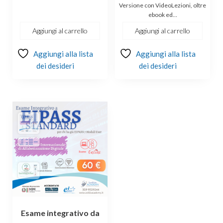
originale
attuale
Versione con VideoLezioni, oltre
ebook ed…
era:
è:
€244.00.
€179.00.
Aggiungi al carrello
Aggiungi al carrello
Aggiungi alla lista
Aggiungi alla lista
dei desideri
dei desideri
Esame integrativo da