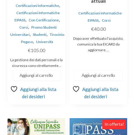
attuali
,
Certificazioni Informatiche
Certificazioni Informatiche
Certificazioni Informatiche
,
,
,
EIPASS
Con Certificazione
EIPASS
Corsi
,
Corsi
Promo Studenti
€
40.00
,
,
Universitari
Studenti
Tirocinio
Dopo aver effettuato l'acquisto,
,
Pegaso
Università
comunica la tua EICARD da
€
105.00
aggiornare.…
La gestione dei dati personali e la
sicurezza sono strettamente…
Aggiungi al carrello
Aggiungi al carrello
Aggiungi alla lista
Aggiungi alla lista
dei desideri
dei desideri
In offerta!