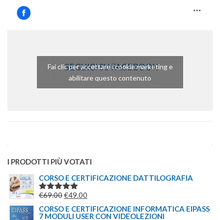
SEGUICI SU FACEBOOK
Fai clic per accettare i cookie marketing e
abilitare questo contenuto
I PRODOTTI PIÙ VOTATI
CORSO E CERTIFICAZIONE DATTILOGRAFIA
IL
IL
€
69.00
€
49.00
VALUTATO
5.00
SU 5
PREZZO
PREZZO
CORSO E CERTIFICAZIONE INFORMATICA EIPASS
7 MODULI USER CON VIDEOLEZIONI
ORIGINALE
ATTUALE