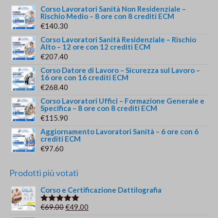
Corso Lavoratori Sanità Non Residenziale –
Rischio Medio – 8 ore con 8 crediti ECM
€
140.30
Corso Lavoratori Sanità Residenziale – Rischio
Alto – 12 ore con 12 crediti ECM
€
207.40
Corso Datore di Lavoro – Sicurezza sul Lavoro –
16 ore con 16 crediti ECM
€
268.40
Corso Lavoratori Uffici – Formazione Generale e
Specifica – 8 ore con 8 crediti ECM
€
115.90
Aggiornamento Lavoratori Sanità – 6 ore con 6
crediti ECM
€
97.60
Prodotti più votati
Corso e Certificazione Dattilografia
Il
Il
€
69.00
€
49.00
Valutato
5.00
su 5