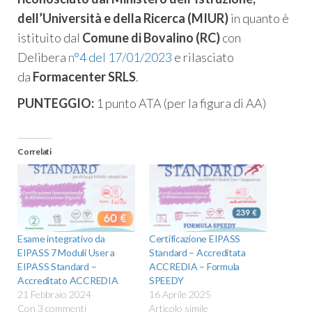
dell’Università e della Ricerca (MIUR)
in quanto è
istituito dal
Comune di Bovalino (RC)
con
Delibera
n°4 del 17/01/2023
e rilasciato
da
Formacenter SRLS
.
PUNTEGGIO:
1 punto ATA (per la figura di AA)
Correlati
Esame integrativo da
Certificazione EIPASS
EIPASS 7 Moduli User a
Standard – Accreditata
EIPASS Standard –
ACCREDIA – Formula
Accreditato ACCREDIA
SPEEDY
21 Febbraio 2024
16 Aprile 2025
Con 3 commenti
Articolo simile