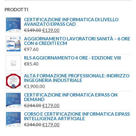
PRODOTTI
CERTIFICAZIONE INFORMATICA DI LIVELLO
AVANZATO EIPASS CAD
IL
IL
€
149.00
€
139.00
PREZZO
PREZZO
AGGIORNAMENTO LAVORATORI SANITÀ – 6 ORE
CON 6 CREDITI ECM
ORIGINALE
ATTUALE
€
97.60
ERA:
È:
RLS AGGIORNAMENTO 4 ORE - EDIZIONE VIII
€149.00.
€139.00.
€
85.40
ALTA FORMAZIONE PROFESSIONALE: INDIRIZZO
INGEGNERIA INDUSTRIALE
€
1,900.00
CERTIFICAZIONE INFORMATICA EIPASS ON
DEMAND
IL
IL
€
244.00
€
179.00
PREZZO
PREZZO
CORSO E CERTIFICAZIONE INFORMATICA EIPASS
INTELLIGENZA ARTIFICIALE
ORIGINALE
ATTUALE
IL
IL
€
244.00
€
179.00
ERA:
È:
PREZZO
PREZZO
€244.00.
€179.00.