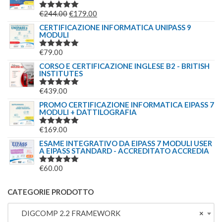
ERA:
È:
IL
IL
€
244.00
€
179.00
VALUTATO
€69.00.
€49.00.
5.00
SU 5
PREZZO
PREZZO
CERTIFICAZIONE INFORMATICA UNIPASS 9
MODULI
ORIGINALE
ATTUALE
ERA:
È:
€
79.00
VALUTATO
€244.00.
€179.00.
5.00
SU 5
CORSO E CERTIFICAZIONE INGLESE B2 - BRITISH
INSTITUTES
€
439.00
VALUTATO
5.00
SU 5
PROMO CERTIFICAZIONE INFORMATICA EIPASS 7
MODULI + DATTILOGRAFIA
€
169.00
VALUTATO
5.00
SU 5
ESAME INTEGRATIVO DA EIPASS 7 MODULI USER
A EIPASS STANDARD - ACCREDITATO ACCREDIA
€
60.00
VALUTATO
5.00
SU 5
CATEGORIE PRODOTTO
DIGCOMP 2.2 FRAMEWORK
×