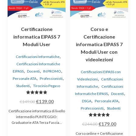
Certificazione
Corso e
informatica EIPASS 7
Certificazione
Moduli User
informatica EIPASS 7
Moduli User con
,
Certificazioni Informatiche
videolezioni
Certificazioni Informatiche
,
,
,
EIPASS
Docenti
IN PROMO
Certificazioni EIPASS con
,
,
,
Personale ATA
Professionisti
Videolezioni
Certificazioni
,
,
Studenti
Tirocinio Pegaso
Informatiche
Certificazioni
,
,
Informatiche EIPASS
Docenti
Valutato
,
,
Il
Il
€
139.00
DSGA
Personale ATA
€
149.00
5.00
su 5
,
prezzo
prezzo
Professionisti
Studenti
Certificazione informatica di livello
originale
attuale
intermedio PUNTEGGIO:
Valutato
Graduatorie ATA Terza Fascia…
Il
Il
era:
è:
€
179.00
€
244.00
5.00
su 5
prezzo
prezzo
€149.00.
€139.00.
Corso online + Certificazione