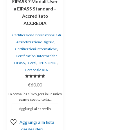
EIPASS 7 Moduli User
a EIPASS Standard –
Accreditato
ACCREDIA
Certificazione Internazionale di
,
Alfabetizzazione Digitale
,
Certificazioni Informatiche
Certificazioni Informatiche
,
,
,
EIPASS
Corsi
IN PROMO
Personale ATA
Valutato
€
60.00
5.00
su 5
La convalida si svolgerà in un unico
esame costituito da…
Aggiungi al carrello
Aggiungi alla lista
dei desideri