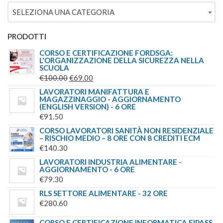
ERA:
È:
SELEZIONA UNA CATEGORIA
€244.00.
€179.00.
PRODOTTI
CORSO E CERTIFICAZIONE FORDSGA:
L'ORGANIZZAZIONE DELLA SICUREZZA NELLA
SCUOLA
IL
IL
€
100.00
€
69.00
PREZZO
PREZZO
LAVORATORI MANIFATTURA E
MAGAZZINAGGIO - AGGIORNAMENTO
ORIGINALE
ATTUALE
(ENGLISH VERSION) - 6 ORE
ERA:
È:
€
91.50
€100.00.
€69.00.
CORSO LAVORATORI SANITÀ NON RESIDENZIALE
– RISCHIO MEDIO – 8 ORE CON 8 CREDITI ECM
€
140.30
LAVORATORI INDUSTRIA ALIMENTARE -
AGGIORNAMENTO - 6 ORE
€
79.30
RLS SETTORE ALIMENTARE - 32 ORE
€
280.60
CORSO E CERTIFICAZIONE INFORMATICA EIPASS