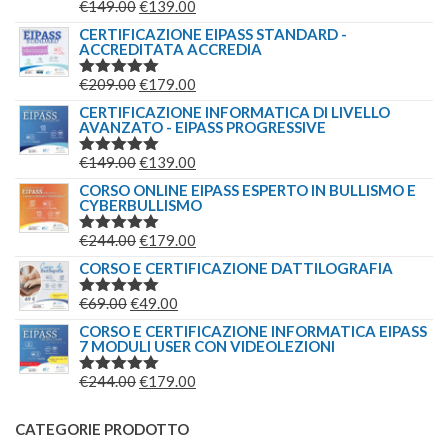
IL
IL
€
149.00
€
139.00
VALUTATO
5.00
SU 5
PREZZO
PREZZO
CERTIFICAZIONE EIPASS STANDARD -
ACCREDITATA ACCREDIA
ORIGINALE
ATTUALE
ERA:
È:
IL
IL
€
209.00
€
179.00
VALUTATO
€149.00.
€139.00.
5.00
SU 5
PREZZO
PREZZO
CERTIFICAZIONE INFORMATICA DI LIVELLO
AVANZATO - EIPASS PROGRESSIVE
ORIGINALE
ATTUALE
ERA:
È:
IL
IL
€
149.00
€
139.00
VALUTATO
€209.00.
€179.00.
5.00
SU 5
PREZZO
PREZZO
CORSO ONLINE EIPASS ESPERTO IN BULLISMO E
CYBERBULLISMO
ORIGINALE
ATTUALE
ERA:
È:
IL
IL
€
244.00
€
179.00
VALUTATO
€149.00.
€139.00.
5.00
SU 5
PREZZO
PREZZO
CORSO E CERTIFICAZIONE DATTILOGRAFIA
ORIGINALE
ATTUALE
IL
IL
€
69.00
€
49.00
VALUTATO
ERA:
È:
5.00
SU 5
PREZZO
PREZZO
CORSO E CERTIFICAZIONE INFORMATICA EIPASS
€244.00.
€179.00.
7 MODULI USER CON VIDEOLEZIONI
ORIGINALE
ATTUALE
ERA:
È:
IL
IL
€
244.00
€
179.00
VALUTATO
€69.00.
€49.00.
5.00
SU 5
PREZZO
PREZZO
ORIGINALE
ATTUALE
CATEGORIE PRODOTTO