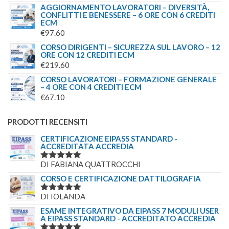
AGGIORNAMENTO LAVORATORI – DIVERSITÀ,
CONFLITTI E BENESSERE – 6 ORE CON 6 CREDITI
ECM
€
97.60
CORSO DIRIGENTI – SICUREZZA SUL LAVORO – 12
ORE CON 12 CREDITI ECM
€
219.60
CORSO LAVORATORI – FORMAZIONE GENERALE
– 4 ORE CON 4 CREDITI ECM
€
67.10
PRODOTTI RECENSITI
CERTIFICAZIONE EIPASS STANDARD -
ACCREDITATA ACCREDIA
DI FABIANA QUATTROCCHI
VALUTATO
5
SU 5
CORSO E CERTIFICAZIONE DATTILOGRAFIA
DI IOLANDA
VALUTATO
5
SU 5
ESAME INTEGRATIVO DA EIPASS 7 MODULI USER
A EIPASS STANDARD - ACCREDITATO ACCREDIA