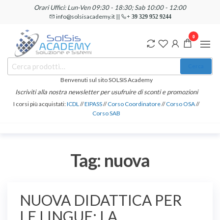
Salta
Orari Uffici: Lun-Ven 09:30 - 18:30; Sab 10:00 - 12:00
e
info@solsisacademy.it ||
+ 39 329 952 9244
vai
0
al
contenuto
SOLSIS
Cerca:
Corsi e
Cerca
Certificazioni
Academy
Informatiche
Benvenuti sul sito SOLSIS Academy
e
Iscriviti alla nostra newsletter per usufruire di sconti e promozioni
Linguistiche
I corsi più acquistati:
ICDL
//
EIPASS
//
Corso Coordinatore
//
Corso OSA
//
Corso SAB
Tag:
nuova
NUOVA DIDATTICA PER
LE LINGUE: LA