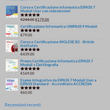
Corso e Certificazione informatica EIPASS 7
Moduli User con videolezioni
Il
Il
€
244.00
€
179.00
Valutato
5.00
su 5
prezzo
prezzo
Certificazione Informatica UNIPASS 9 Moduli
originale
attuale
€
79.00
Valutato
era:
è:
5.00
su 5
Corso e Certificazione INGLESE B2 - British
€244.00.
€179.00.
Institutes
€
439.00
Valutato
5.00
su 5
Promo Certificazione Informatica EIPASS 7
Moduli + Dattilografia
€
169.00
Valutato
5.00
su 5
Esame integrativo da EIPASS 7 Moduli User a
EIPASS Standard - Accreditato ACCREDIA
€
60.00
Valutato
5.00
su 5
Recensioni recenti