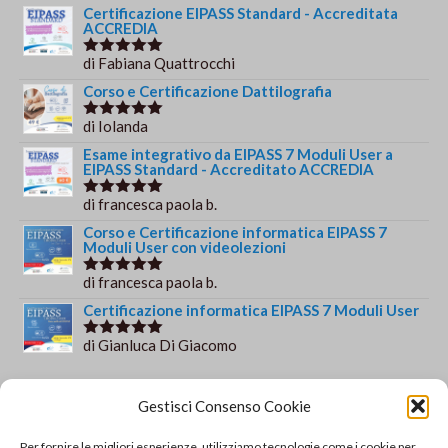
Certificazione EIPASS Standard - Accreditata
ACCREDIA
di Fabiana Quattrocchi
Valutato
5
su 5
Corso e Certificazione Dattilografia
di Iolanda
Valutato
5
su 5
Esame integrativo da EIPASS 7 Moduli User a
EIPASS Standard - Accreditato ACCREDIA
di francesca paola b.
Valutato
5
su 5
Corso e Certificazione informatica EIPASS 7
Moduli User con videolezioni
di francesca paola b.
Valutato
5
su 5
Certificazione informatica EIPASS 7 Moduli User
di Gianluca Di Giacomo
Valutato
5
su 5
Orario e informazioni
Gestisci Consenso Cookie
Via Gaudio Maiori
Per fornire le migliori esperienze, utilizziamo tecnologie come i cookie per