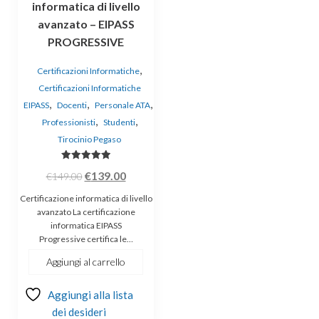
informatica di livello
avanzato – EIPASS
PROGRESSIVE
,
Certificazioni Informatiche
Certificazioni Informatiche
,
,
,
EIPASS
Docenti
Personale ATA
,
,
Professionisti
Studenti
Tirocinio Pegaso
Valutato
Il
Il
€
139.00
€
149.00
5.00
su 5
prezzo
prezzo
Certificazione informatica di livello
originale
attuale
avanzato La certificazione
informatica EIPASS
era:
è:
Progressive certifica le…
€149.00.
€139.00.
Aggiungi al carrello
Aggiungi alla lista
dei desideri