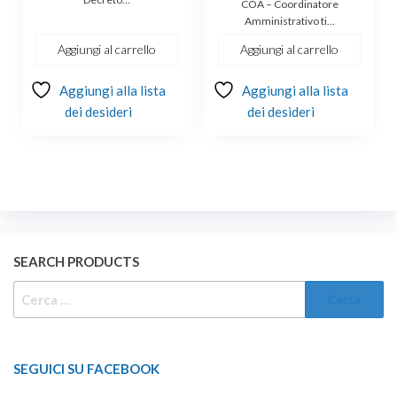
originale
attuale
COA – Coordinatore
Amministrativo ti…
era:
è:
€700.00.
€649.00.
Aggiungi al carrello
Aggiungi al carrello
Aggiungi alla lista
Aggiungi alla lista
dei desideri
dei desideri
SEARCH PRODUCTS
RICERCA
PER:
SEGUICI SU FACEBOOK