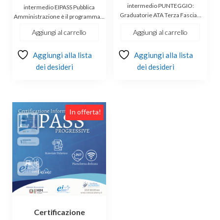
originale
attuale
originale
attuale
intermedio PUNTEGGIO:
intermedio EIPASS Pubblica
Graduatorie ATA Terza Fascia…
era:
è:
Amministrazione è il programma…
era:
è:
€149.00.
€139.00.
€149.00.
€139.00.
Aggiungi al carrello
Aggiungi al carrello
Aggiungi alla lista
Aggiungi alla lista
dei desideri
dei desideri
In offerta!
Certificazione