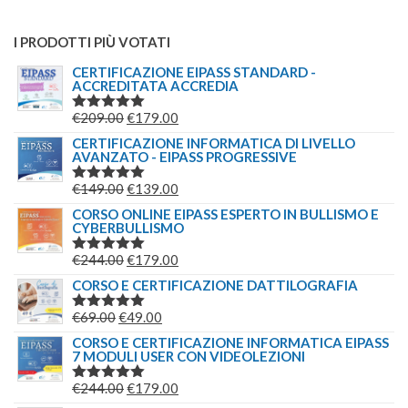
I PRODOTTI PIÙ VOTATI
CERTIFICAZIONE EIPASS STANDARD -
ACCREDITATA ACCREDIA
IL
IL
€
209.00
€
179.00
VALUTATO
5.00
SU 5
PREZZO
PREZZO
CERTIFICAZIONE INFORMATICA DI LIVELLO
AVANZATO - EIPASS PROGRESSIVE
ORIGINALE
ATTUALE
ERA:
È:
IL
IL
€
149.00
€
139.00
VALUTATO
€209.00.
€179.00.
5.00
SU 5
PREZZO
PREZZO
CORSO ONLINE EIPASS ESPERTO IN BULLISMO E
CYBERBULLISMO
ORIGINALE
ATTUALE
ERA:
È:
IL
IL
€
244.00
€
179.00
VALUTATO
€149.00.
€139.00.
5.00
SU 5
PREZZO
PREZZO
CORSO E CERTIFICAZIONE DATTILOGRAFIA
ORIGINALE
ATTUALE
IL
IL
€
69.00
€
49.00
VALUTATO
ERA:
È:
5.00
SU 5
PREZZO
PREZZO
CORSO E CERTIFICAZIONE INFORMATICA EIPASS
€244.00.
€179.00.
7 MODULI USER CON VIDEOLEZIONI
ORIGINALE
ATTUALE
ERA:
È:
IL
IL
€
244.00
€
179.00
VALUTATO
€69.00.
€49.00.
5.00
SU 5