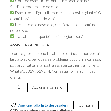
Corsi ed esami 100% online in modalità asincrona.
Studia comodamente da casa.
Esami ripetibili gratuitamente senza costi aggiuntivi. Gli
esami li avvii tu quando vuoi.
Nessun costo nascosto, certificazioni ed esami inclusi
nel prezzo.
Piattaforma disponibile h24 e 7 giorni su 7.
ASSISTENZA INCLUSA
I corsi e gli esami sono totalmente online, ma non verrai
lasciato solo, per qualsiasi problema, dubbio, insicurezza,
potrai contattare la nostra assistenza clienti al numero
WhatsApp 3299529244. Non lasciamo mai soli i nostri
clienti.
Corso
Aggiungi al carrello
e
Certificazione
informatica
Aggiungi alla lista dei desideri
Compara
EIPASS
COD:
corso-eipass-animatore-digitale