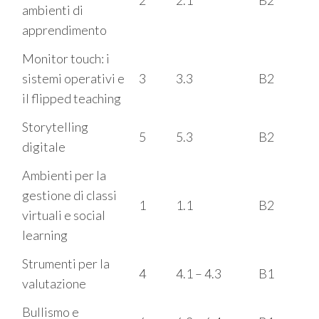
2
2.1
B2
ambienti di
apprendimento
Monitor touch: i
sistemi operativi e
3
3.3
B2
il flipped teaching
Storytelling
5
5.3
B2
digitale
Ambienti per la
gestione di classi
1
1.1
B2
virtuali e social
learning
Strumenti per la
4
4.1 – 4.3
B1
valutazione
Bullismo e