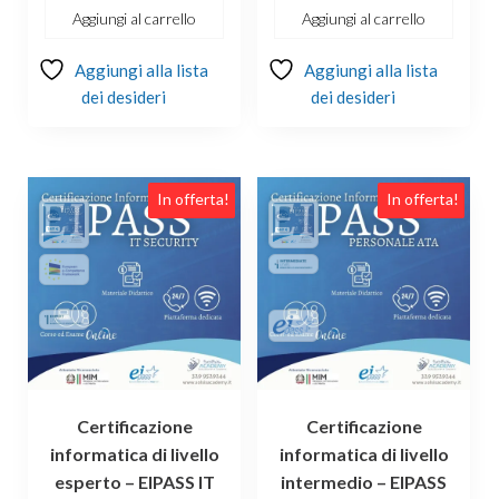
€149.00.
€139.00.
Aggiungi al carrello
Aggiungi al carrello
Aggiungi alla lista
Aggiungi alla lista
dei desideri
dei desideri
In offerta!
In offerta!
Certificazione
Certificazione
informatica di livello
informatica di livello
esperto – EIPASS IT
intermedio – EIPASS