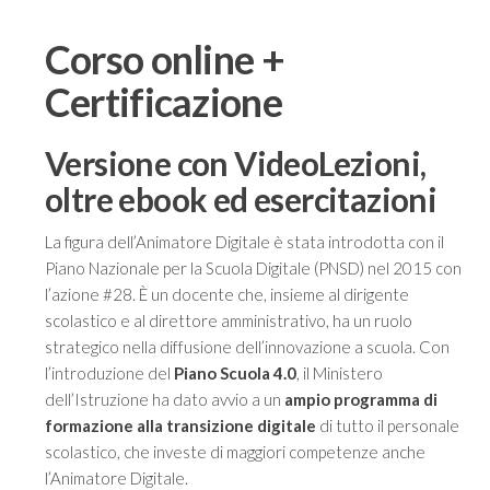
era:
è:
€244.00.
€179.00.
Corso online +
Certificazione
Versione con VideoLezioni,
oltre ebook ed esercitazioni
La figura dell’Animatore Digitale è stata introdotta con il
Piano Nazionale per la Scuola Digitale (PNSD) nel 2015 con
l’azione #28. È un docente che, insieme al dirigente
scolastico e al direttore amministrativo, ha un ruolo
strategico nella diffusione dell’innovazione a scuola. Con
l’introduzione del
Piano Scuola 4.0
, il Ministero
dell’Istruzione ha dato avvio a un
ampio programma di
formazione alla transizione digitale
di tutto il personale
scolastico, che investe di maggiori competenze anche
l’Animatore Digitale.