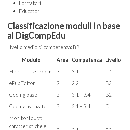
Formatori
Educatori
Classificazione moduli in base
al DigCompEdu
Livello medio di competenza: B2
Modulo
Area
Competenza
Livello
Flipped Classroom
3
3.1
C1
ePubEditor
2
2.2
B2
Coding base
3
3.1 – 3.4
B2
Coding avanzato
3
3.1 – 3.4
C1
Monitor touch:
caratteristiche e