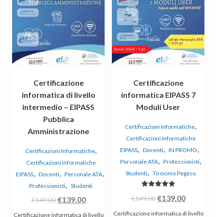
Certificazione
Certificazione
informatica di livello
informatica EIPASS 7
intermedio – EIPASS
Moduli User
Pubblica
,
Certificazioni Informatiche
Amministrazione
Certificazioni Informatiche
,
,
,
,
EIPASS
Docenti
IN PROMO
Certificazioni Informatiche
,
,
Personale ATA
Professionisti
Certificazioni Informatiche
,
,
,
,
Studenti
Tirocinio Pegaso
EIPASS
Docenti
Personale ATA
,
Professionisti
Studenti
Valutato
Il
Il
€
139.00
€
149.00
Il
Il
€
139.00
5.00
€
149.00
su 5
prezzo
prezzo
prezzo
prezzo
Certificazione informatica di livello
Certificazione informatica di livello