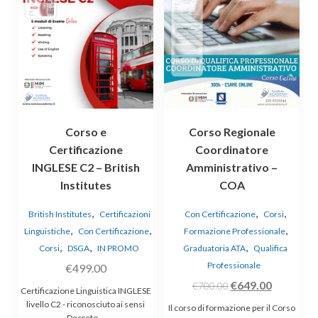
Corso e
Corso Regionale
Certificazione
Coordinatore
INGLESE C2 – British
Amministrativo –
Institutes
COA
,
,
,
British Institutes
Certificazioni
Con Certificazione
Corsi
,
,
,
Linguistiche
Con Certificazione
Formazione Professionale
,
,
,
Corsi
DSGA
IN PROMO
Graduatoria ATA
Qualifica
Professionale
€
499.00
Il
Il
€
649.00
€
700.00
Certificazione Linguistica INGLESE
prezzo
prezzo
livello C2 - riconosciuto ai sensi
Il corso di formazione per il Corso
Decreto…