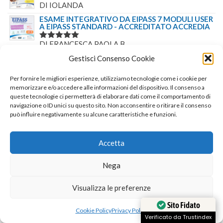
DI IOLANDA
VALUTATO
5
SU 5
ESAME INTEGRATIVO DA EIPASS 7 MODULI USER
A EIPASS STANDARD - ACCREDITATO ACCREDIA
DI FRANCESCA PAOLA B.
VALUTATO
5
SU 5
Gestisci Consenso Cookie
ISCRIVITI ALLA NOSTRA NEWSLETTER
Per fornire le migliori esperienze, utilizziamo tecnologie come i cookie per
memorizzare e/o accedere alle informazioni del dispositivo. Il consenso a
APPROFITTA DI
queste tecnologie ci permetterà di elaborare dati come il comportamento di
UNO SCONTO
navigazione o ID unici su questo sito. Non acconsentire o ritirare il consenso
può influire negativamente su alcune caratteristiche e funzioni.
ULTERIORE
ISCRIVITI ALLA
Accetta
NOSTRA
NEWSLETTER ED
Nega
OTTINI IL 5% DI
SCONTO SULLE
Visualizza le preferenze
CERTIFICAZIONI
INFORMATICHE
Sito Fidato
Cookie Policy
Privacy Policy
PRESENTI IN
Verificato da Trustindex
QUESTA PAGINA!