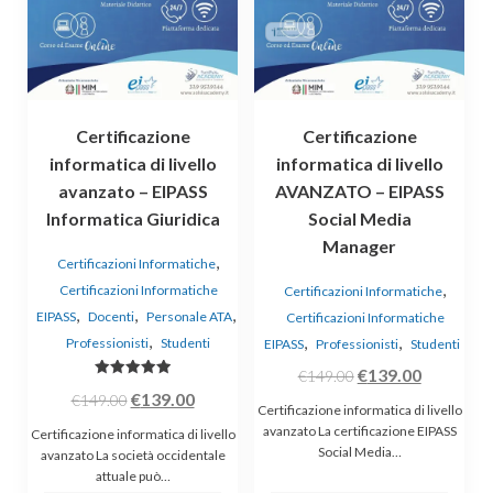
Certificazione
Certificazione
informatica di livello
informatica di livello
avanzato – EIPASS
AVANZATO – EIPASS
Informatica Giuridica
Social Media
Manager
,
Certificazioni Informatiche
,
Certificazioni Informatiche
Certificazioni Informatiche
,
,
,
EIPASS
Docenti
Personale ATA
Certificazioni Informatiche
,
,
,
Professionisti
Studenti
EIPASS
Professionisti
Studenti
Il
Il
€
139.00
€
149.00
Valutato
Il
Il
€
139.00
€
149.00
prezzo
prezzo
5.00
Certificazione informatica di livello
su 5
prezzo
prezzo
originale
attuale
avanzato La certificazione EIPASS
Certificazione informatica di livello
originale
attuale
Social Media…
era:
è:
avanzato La società occidentale
attuale può…
era:
è:
€149.00.
€139.00.