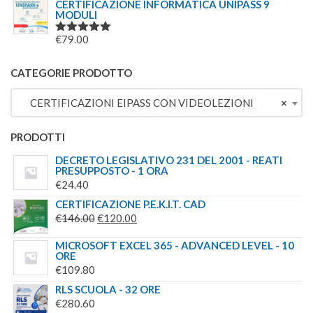
PREZZO
PREZZO
CERTIFICAZIONE INFORMATICA UNIPASS 9
MODULI
ORIGINALE
ATTUALE
ERA:
È:
€
79.00
VALUTATO
€244.00.
€179.00.
5.00
SU 5
CATEGORIE PRODOTTO
CERTIFICAZIONI EIPASS CON VIDEOLEZIONI
×
PRODOTTI
DECRETO LEGISLATIVO 231 DEL 2001 - REATI
PRESUPPOSTO - 1 ORA
€
24.40
CERTIFICAZIONE P.E.K.I.T. CAD
IL
IL
€
146.00
€
120.00
PREZZO
PREZZO
MICROSOFT EXCEL 365 - ADVANCED LEVEL - 10
ORIGINALE
ATTUALE
ORE
ERA:
È:
€
109.80
€146.00.
€120.00.
RLS SCUOLA - 32 ORE
€
280.60