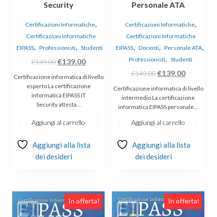
Security
Personale ATA
,
,
Certificazioni Informatiche
Certificazioni Informatiche
Certificazioni Informatiche
Certificazioni Informatiche
,
,
,
,
,
EIPASS
Professionisti
Studenti
EIPASS
Docenti
Personale ATA
,
Professionisti
Studenti
Il
Il
€
139.00
€
149.00
Il
Il
prezzo
prezzo
€
139.00
€
149.00
Certificazione informatica di livello
prezzo
prezzo
originale
attuale
esperto La certificazione
Certificazione informatica di livello
informatica EIPASS IT
originale
attuale
era:
è:
intermedio La certificazione
Security attesta…
informatica EIPASS personale…
era:
è:
€149.00.
€139.00.
€149.00.
€139.00.
Aggiungi al carrello
Aggiungi al carrello
Aggiungi alla lista
Aggiungi alla lista
dei desideri
dei desideri
In offerta!
In offerta!