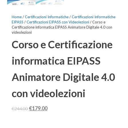
Home
/
Certificazioni Informatiche
/
Certificazioni Informatiche
EIPASS
/
Certificazioni EIPASS con Videolezioni
/ Corso e
Certificazione informatica EIPASS Animatore Digitale 4.0 con
videolezioni
Corso e Certificazione
informatica EIPASS
Animatore Digitale 4.0
con videolezioni
Il
Il
€
179.00
€
244.00
prezzo
prezzo
originale
attuale