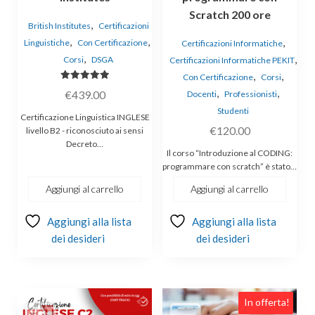
Scratch 200 ore
,
British Institutes
Certificazioni
,
,
,
Linguistiche
Con Certificazione
Certificazioni Informatiche
,
,
Corsi
DSGA
Certificazioni Informatiche PEKIT
,
,
Con Certificazione
Corsi
Valutato
,
,
€
439.00
Docenti
Professionisti
5.00
su 5
Studenti
Certificazione Linguistica INGLESE
€
120.00
livello B2 - riconosciuto ai sensi
Decreto…
Il corso “Introduzione al CODING:
programmare con scratch” è stato…
Aggiungi al carrello
Aggiungi al carrello
Aggiungi alla lista
Aggiungi alla lista
dei desideri
dei desideri
In offerta!