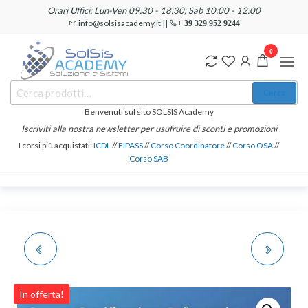
Salta
Orari Uffici: Lun-Ven 09:30 - 18:30; Sab 10:00 - 12:00
e
info@solsisacademy.it ||
+ 39 329 952 9244
vai
0
al
contenuto
SOLSIS
Cerca:
Corsi e
Cerca
Certificazioni
Academy
Informatiche
Benvenuti sul sito SOLSIS Academy
e
Iscriviti alla nostra newsletter per usufruire di sconti e promozioni
Linguistiche
I corsi più acquistati:
ICDL
//
EIPASS
//
Corso Coordinatore
//
Corso OSA
//
Corso SAB
CORSO E
CORSO E
CERTIFICAZIONE
CERTIFICAZIONE
In offerta!