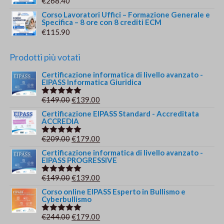
€
268.40
Corso Lavoratori Uffici – Formazione Generale e
Specifica – 8 ore con 8 crediti ECM
€
115.90
Prodotti più votati
Certificazione informatica di livello avanzato -
EIPASS Informatica Giuridica
Il
Il
€
149.00
€
139.00
Valutato
5.00
su 5
prezzo
prezzo
Certificazione EIPASS Standard - Accreditata
ACCREDIA
originale
attuale
era:
è:
Il
Il
€
209.00
€
179.00
Valutato
€149.00.
€139.00.
5.00
su 5
prezzo
prezzo
Certificazione informatica di livello avanzato -
EIPASS PROGRESSIVE
originale
attuale
era:
è:
Il
Il
€
149.00
€
139.00
Valutato
€209.00.
€179.00.
5.00
su 5
prezzo
prezzo
Corso online EIPASS Esperto in Bullismo e
Cyberbullismo
originale
attuale
era:
è:
Il
Il
€
244.00
€
179.00
Valutato