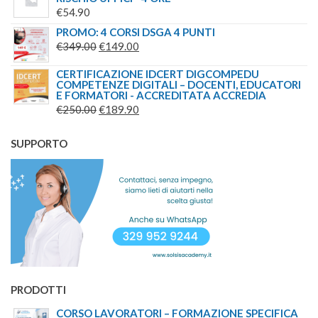
€
54.90
PROMO: 4 CORSI DSGA 4 PUNTI
IL
IL
€
349.00
€
149.00
PREZZO
PREZZO
CERTIFICAZIONE IDCERT DIGCOMPEDU
ORIGINALE
ATTUALE
COMPETENZE DIGITALI – DOCENTI, EDUCATORI
E FORMATORI - ACCREDITATA ACCREDIA
ERA:
È:
IL
IL
€
250.00
€
189.90
€349.00.
€149.00.
PREZZO
PREZZO
ORIGINALE
ATTUALE
SUPPORTO
ERA:
È:
€250.00.
€189.90.
PRODOTTI
CORSO LAVORATORI – FORMAZIONE SPECIFICA