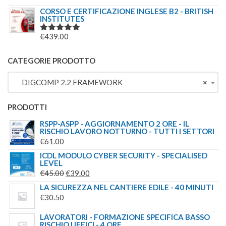
€244.00.
€179.00.
5.00
SU 5
CORSO E CERTIFICAZIONE INGLESE B2 - BRITISH
INSTITUTES
€
439.00
VALUTATO
5.00
SU 5
CATEGORIE PRODOTTO
DIGCOMP 2.2 FRAMEWORK
×
PRODOTTI
RSPP-ASPP - AGGIORNAMENTO 2 ORE - IL
RISCHIO LAVORO NOTTURNO - TUTTI I SETTORI
€
61.00
ICDL MODULO CYBER SECURITY - SPECIALISED
LEVEL
IL
IL
€
45.00
€
39.00
PREZZO
PREZZO
LA SICUREZZA NEL CANTIERE EDILE - 40 MINUTI
ORIGINALE
ATTUALE
€
30.50
ERA:
È:
LAVORATORI - FORMAZIONE SPECIFICA BASSO
€45.00.
€39.00.
RISCHIO UFFICI - 4 ORE