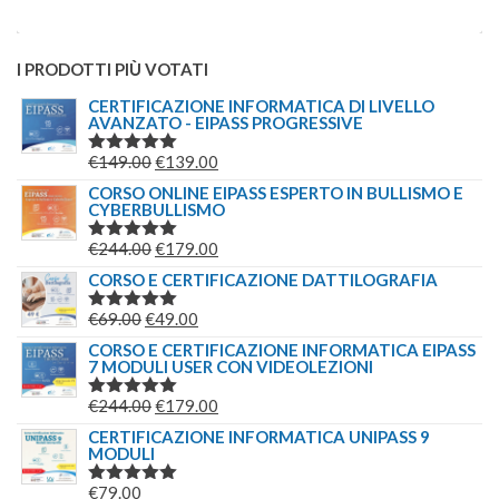
I PRODOTTI PIÙ VOTATI
CERTIFICAZIONE INFORMATICA DI LIVELLO
AVANZATO - EIPASS PROGRESSIVE
IL
IL
€
149.00
€
139.00
VALUTATO
5.00
SU 5
PREZZO
PREZZO
CORSO ONLINE EIPASS ESPERTO IN BULLISMO E
CYBERBULLISMO
ORIGINALE
ATTUALE
ERA:
È:
IL
IL
€
244.00
€
179.00
VALUTATO
€149.00.
€139.00.
5.00
SU 5
PREZZO
PREZZO
CORSO E CERTIFICAZIONE DATTILOGRAFIA
ORIGINALE
ATTUALE
IL
IL
€
69.00
€
49.00
VALUTATO
ERA:
È:
5.00
SU 5
PREZZO
PREZZO
CORSO E CERTIFICAZIONE INFORMATICA EIPASS
€244.00.
€179.00.
7 MODULI USER CON VIDEOLEZIONI
ORIGINALE
ATTUALE
ERA:
È:
IL
IL
€
244.00
€
179.00
VALUTATO
€69.00.
€49.00.
5.00
SU 5
PREZZO
PREZZO
CERTIFICAZIONE INFORMATICA UNIPASS 9
MODULI
ORIGINALE
ATTUALE
ERA:
È:
€
79.00
VALUTATO