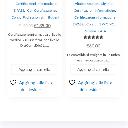
,
Certificazioni Informatiche
Alfabetizzazione Digitale
,
,
,
EIPASS
Con Certificazione
Certificazioni Informatiche
,
,
Corsi
Professionisti
Studenti
Certificazioni Informatiche
,
,
,
EIPASS
Corsi
IN PROMO
Il
Il
€
139.00
€
149.00
Personale ATA
prezzo
prezzo
Certificazione informatica di livello
originale
attuale
medio B2 (Classificazione livello
Valutato
€
60.00
DigiCompEdu) La…
era:
è:
5.00
su 5
€149.00.
€139.00.
La convalida si svolgerà in un unico
esame costituito da…
Aggiungi al carrello
Aggiungi al carrello
Aggiungi alla lista
Aggiungi alla lista
dei desideri
dei desideri