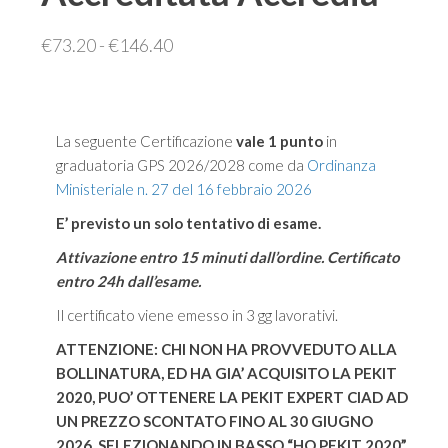
Fascia
€
73.20
-
€
146.40
di
prezzo:
da
La seguente Certificazione
vale 1 punto
in
€73.20
graduatoria GPS 2026/2028 come da
Ordinanza
a
Ministeriale n. 27 del 16 febbraio 2026
€146.40
E’ previsto un solo tentativo di esame.
Attivazione entro 15 minuti dall’ordine. Certificato
entro 24h dall’esame.
Il certificato viene emesso in 3 gg lavorativi.
ATTENZIONE: CHI NON HA PROVVEDUTO ALLA
BOLLINATURA, ED HA GIA’ ACQUISITO LA PEKIT
2020, PUO’ OTTENERE LA PEKIT EXPERT CIAD AD
UN PREZZO SCONTATO FINO AL 30 GIUGNO
2026, SELEZIONANDO IN BASSO “HO PEKIT 2020”.