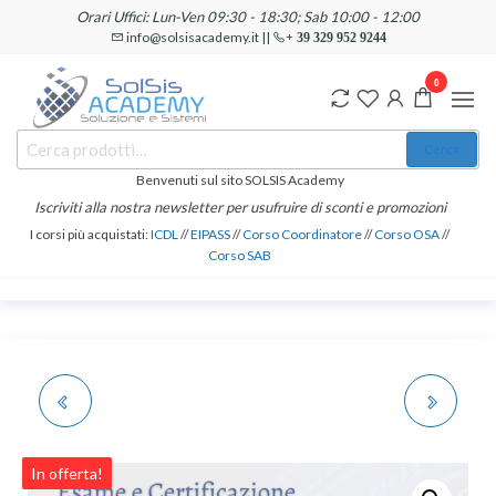
Salta
Orari Uffici: Lun-Ven 09:30 - 18:30; Sab 10:00 - 12:00
e
info@solsisacademy.it ||
+ 39 329 952 9244
vai
0
al
contenuto
SOLSIS
Cerca:
Corsi e
Cerca
Certificazioni
Academy
Informatiche
Benvenuti sul sito SOLSIS Academy
e
Iscriviti alla nostra newsletter per usufruire di sconti e promozioni
Linguistiche
I corsi più acquistati:
ICDL
//
EIPASS
//
Corso Coordinatore
//
Corso OSA
//
Corso SAB
CERTIFICAZIONE
CERTIFICAZIONE
INTERNAZIONALE
EIPASS STANDARD -
In offerta!