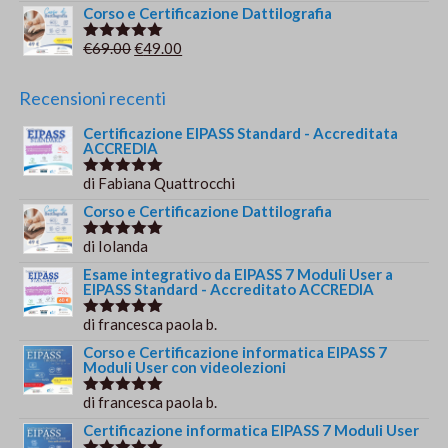
€149.00.
€139.00.
5.00
su 5
prezzo
prezzo
Corso e Certificazione Dattilografia
originale
attuale
Il
Il
€
69.00
€
49.00
Valutato
era:
è:
5.00
su 5
prezzo
prezzo
€244.00.
€179.00.
originale
attuale
Recensioni recenti
era:
è:
Certificazione EIPASS Standard - Accreditata
€69.00.
€49.00.
ACCREDIA
di Fabiana Quattrocchi
Valutato
5
su 5
Corso e Certificazione Dattilografia
di Iolanda
Valutato
5
su 5
Esame integrativo da EIPASS 7 Moduli User a
EIPASS Standard - Accreditato ACCREDIA
di francesca paola b.
Valutato
5
su 5
Corso e Certificazione informatica EIPASS 7
Moduli User con videolezioni
di francesca paola b.
Valutato
5
su 5
Certificazione informatica EIPASS 7 Moduli User