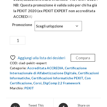
NB: Questa promozione è valida solo per chi ha già
la PEKIT 2020 (ex PEKIT EXPERT non accreditata
ACCRED
IA)
Promozione
Certificazione
Aggiungi al carrello
Internazionale
Alfabetizzazione
Digitale
Aggiungi alla lista dei desideri
Compara
-
COD:
ciad-pekit-expert
Pekit
Categorie:
Accreditata ACCREDIA
,
Certificazione
EXPERT
Internazionale di Alfabetizzazione Digitale
,
Certificazioni
Informatiche
,
Certificazioni Informatiche PEKIT
,
Con
CIAD
Certificazione
,
Corsi
,
DigComp 2.2 Framework
Accreditata
Marchio:
PEKIT
Accredia
quantità
Tweet This
Share on