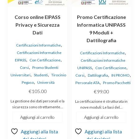
Corso online EIPASS
Promo Certificazione
Privacy e Sicurezza
Informatica UNIPASS
Dati
9 Moduli +
Dattilografia
,
Certificazioni Informatiche
,
Certificazioni Informatiche
Certificazioni Informatiche
,
,
EIPASS
Con Certificazione
Certificazioni Informatiche
,
,
,
Corsi
Promo Studenti
UNIPASS
Con Certificazione
,
,
,
,
,
Universitari
Studenti
Tirocinio
Corsi
Dattilografia
IN PROMO
,
,
Pegaso
Università
Personale ATA
Promo Pacchetti
€
105.00
€
99.00
La gestione dei dati personali e la
La certificazione è strutturata in
sicurezza sono strettamente…
nove moduli: Le basi del…
Aggiungi al carrello
Aggiungi al carrello
Aggiungi alla lista
Aggiungi alla lista