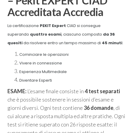
– Pekit EXPERT CIAD
Accreditata Accredia
La certificazione
PEKIT Expert
CIAD
si consegue
superando
quattro esami
, ciascuno composto
da 36
quesiti
da risolvere entro un tempo massimo di
45 minuti
:
Cominciare le operazioni
Vivere in connessione
Esperienza Multimediale
Diventare Esperti
ESAME:
L’esame finale consiste in
4 test separati
che è possibile sostenere in sessioni d’esame e
giorni diversi. Ogni test contiene
36 domande
, di
cui alcune a risposta multipla ed altre pratiche. Ogni
test si ritiene superato con 26 risposte esatte: il
superamento di ciascun esame si ottiene al