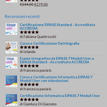
era:
è:
Il
Il
€
244.00
€
179.00
Valutato
€69.00.
€49.00.
5.00
su 5
prezzo
prezzo
originale
attuale
Recensioni recenti
era:
è:
Certificazione EIPASS Standard - Accreditata
€244.00.
€179.00.
ACCREDIA
di Fabiana Quattrocchi
Valutato
5
su 5
Corso e Certificazione Dattilografia
di Iolanda
Valutato
5
su 5
Esame integrativo da EIPASS 7 Moduli User a
EIPASS Standard - Accreditato ACCREDIA
di francesca paola b.
Valutato
5
su 5
Corso e Certificazione informatica EIPASS 7
Moduli User con videolezioni
di francesca paola b.
Valutato
5
su 5
Certificazione informatica EIPASS 7 Moduli User
di Gianluca Di Giacomo
Valutato
5