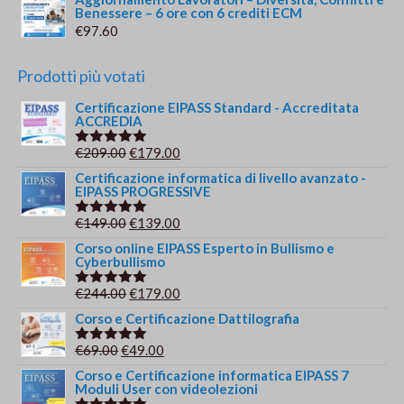
Benessere – 6 ore con 6 crediti ECM
€
97.60
Prodotti più votati
Certificazione EIPASS Standard - Accreditata
ACCREDIA
Il
Il
€
209.00
€
179.00
Valutato
5.00
su 5
prezzo
prezzo
Certificazione informatica di livello avanzato -
EIPASS PROGRESSIVE
originale
attuale
era:
è:
Il
Il
€
149.00
€
139.00
Valutato
€209.00.
€179.00.
5.00
su 5
prezzo
prezzo
Corso online EIPASS Esperto in Bullismo e
Cyberbullismo
originale
attuale
era:
è:
Il
Il
€
244.00
€
179.00
Valutato
€149.00.
€139.00.
5.00
su 5
prezzo
prezzo
Corso e Certificazione Dattilografia
originale
attuale
Il
Il
€
69.00
€
49.00
Valutato
era:
è:
5.00
su 5
prezzo
prezzo
Corso e Certificazione informatica EIPASS 7
€244.00.
€179.00.
Moduli User con videolezioni
originale
attuale