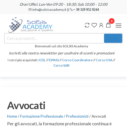
Salta
Orari Uffici: Lun-Ven 09:30 - 18:30; Sab 10:00 - 12:00
e
info@solsisacademy.it ||
+ 39 329 952 9244
vai
0
al
contenuto
SOLSIS
Cerca:
Corsi e
Cerca
Certificazioni
Academy
Informatiche
Benvenuti sul sito SOLSIS Academy
e
Iscriviti alla nostra newsletter per usufruire di sconti e promozioni
Linguistiche
I corsi più acquistati:
ICDL
//
EIPASS
//
Corso Coordinatore
//
Corso OSA
//
Corso SAB
Avvocati
Home
/
Formazione Professionale
/
Professionisti
/ Avvocati
Per gli avvocati, la formazione professionale continua è