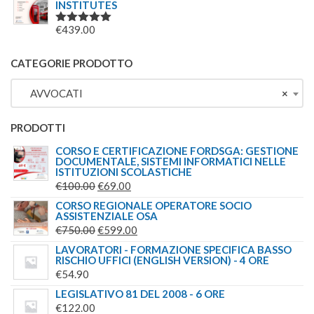
INSTITUTES
€
439.00
VALUTATO
5.00
SU 5
CATEGORIE PRODOTTO
AVVOCATI
×
PRODOTTI
CORSO E CERTIFICAZIONE FORDSGA: GESTIONE
DOCUMENTALE, SISTEMI INFORMATICI NELLE
ISTITUZIONI SCOLASTICHE
IL
IL
€
100.00
€
69.00
PREZZO
PREZZO
CORSO REGIONALE OPERATORE SOCIO
ASSISTENZIALE OSA
ORIGINALE
ATTUALE
IL
IL
€
750.00
€
599.00
ERA:
È:
PREZZO
PREZZO
LAVORATORI - FORMAZIONE SPECIFICA BASSO
€100.00.
€69.00.
RISCHIO UFFICI (ENGLISH VERSION) - 4 ORE
ORIGINALE
ATTUALE
€
54.90
ERA:
È:
LEGISLATIVO 81 DEL 2008 - 6 ORE
€750.00.
€599.00.
€
122.00