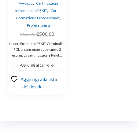
,
Avvocati
Certificazioni
,
,
Informatiche PEKIT
Corsi
,
Formazione Professionale
Professionisti
Il
Il
€
500.00
€
635.00
prezzo
prezzo
La certificazione PEKIT Criminalist
originale
attuale
IFCL si consegue superando 2
esami. La certificazione Pekit…
era:
è:
€635.00.
€500.00.
Aggiungi al carrello
Aggiungi alla lista
dei desideri