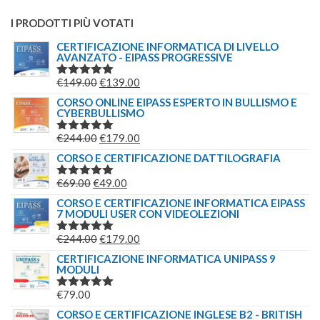
I PRODOTTI PIÙ VOTATI
CERTIFICAZIONE INFORMATICA DI LIVELLO
AVANZATO - EIPASS PROGRESSIVE
IL
IL
€
149.00
€
139.00
VALUTATO
5.00
SU 5
PREZZO
PREZZO
CORSO ONLINE EIPASS ESPERTO IN BULLISMO E
CYBERBULLISMO
ORIGINALE
ATTUALE
ERA:
È:
IL
IL
€
244.00
€
179.00
VALUTATO
€149.00.
€139.00.
5.00
SU 5
PREZZO
PREZZO
CORSO E CERTIFICAZIONE DATTILOGRAFIA
ORIGINALE
ATTUALE
IL
IL
€
69.00
€
49.00
VALUTATO
ERA:
È:
5.00
SU 5
PREZZO
PREZZO
CORSO E CERTIFICAZIONE INFORMATICA EIPASS
€244.00.
€179.00.
7 MODULI USER CON VIDEOLEZIONI
ORIGINALE
ATTUALE
ERA:
È:
IL
IL
€
244.00
€
179.00
VALUTATO
€69.00.
€49.00.
5.00
SU 5
PREZZO
PREZZO
CERTIFICAZIONE INFORMATICA UNIPASS 9
MODULI
ORIGINALE
ATTUALE
ERA:
È:
€
79.00
VALUTATO
€244.00.
€179.00.
5.00
SU 5
CORSO E CERTIFICAZIONE INGLESE B2 - BRITISH