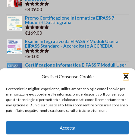
€
439.00
Valutato
5.00
su 5
Promo Certificazione Informatica EIPASS 7
Moduli + Dattilografia
€
169.00
Valutato
5.00
su 5
Esame integrativo da EIPASS 7 Moduli User a
EIPASS Standard - Accreditato ACCREDIA
€
60.00
Valutato
5.00
su 5
Certificazione informatica EIPASS 7 Moduli User
Il
Il
€
149.00
€
139.00
Gestisci Consenso Cookie
Valutato
5.00
su 5
prezzo
prezzo
Certificazione informatica di livello avanzato -
EIPASS Informatica Giuridica
Per fornire le migliori esperienze, utilizziamo tecnologie come i cookie per
originale
attuale
memorizzare e/o accedere alle informazioni del dispositivo. Il consenso a
era:
è:
Il
Il
€
149.00
€
139.00
queste tecnologie ci permetterà di elaborare dati come il comportamento di
Valutato
€149.00.
€139.00.
5.00
su 5
navigazione o ID unici su questo sito. Non acconsentire o ritirare il consenso
prezzo
prezzo
può influire negativamente su alcune caratteristiche e funzioni.
originale
attuale
Recensioni recenti
era:
è:
Certificazione EIPASS Standard - Accreditata
€149.00.
€139.00.
Accetta
ACCREDIA