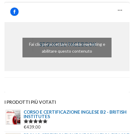
SEGUICI SU FACEBOOK
Fai clic per accettare i cookie marketing e
abilitare questo contenuto
I PRODOTTI PIÙ VOTATI
CORSO E CERTIFICAZIONE INGLESE B2 - BRITISH
INSTITUTES
€
439.00
VALUTATO
5.00
SU 5