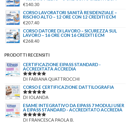
€
140.30
CORSO LAVORATORI SANITÀ RESIDENZIALE –
RISCHIO ALTO – 12 ORE CON 12 CREDITI ECM
€
207.40
CORSO DATORE DI LAVORO – SICUREZZA SUL
LAVORO – 16 ORE CON 16 CREDITI ECM
€
268.40
PRODOTTI RECENSITI
CERTIFICAZIONE EIPASS STANDARD -
ACCREDITATA ACCREDIA
DI FABIANA QUATTROCCHI
VALUTATO
5
SU 5
CORSO E CERTIFICAZIONE DATTILOGRAFIA
DI IOLANDA
VALUTATO
5
SU 5
ESAME INTEGRATIVO DA EIPASS 7 MODULI USER
A EIPASS STANDARD - ACCREDITATO ACCREDIA
DI FRANCESCA PAOLA B.
VALUTATO
5
SU 5