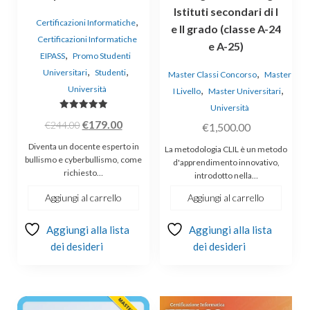
Istituti secondari di I
,
Certificazioni Informatiche
e II grado (classe A-24
Certificazioni Informatiche
e A-25)
,
EIPASS
Promo Studenti
,
,
Universitari
Studenti
,
Master Classi Concorso
Master
Università
,
,
I Livello
Master Universitari
Università
Valutato
Il
Il
€
179.00
€
244.00
€
1,500.00
5.00
su 5
prezzo
prezzo
Diventa un docente esperto in
La metodologia CLIL è un metodo
originale
attuale
bullismo e cyberbullismo, come
d'apprendimento innovativo,
richiesto…
era:
è:
introdotto nella…
€244.00.
€179.00.
Aggiungi al carrello
Aggiungi al carrello
Aggiungi alla lista
Aggiungi alla lista
dei desideri
dei desideri