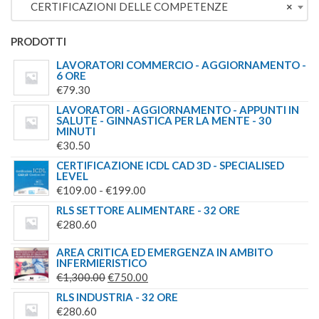
CERTIFICAZIONI DELLE COMPETENZE
×
€209.00.
€179.00.
PRODOTTI
LAVORATORI COMMERCIO - AGGIORNAMENTO -
6 ORE
€
79.30
LAVORATORI - AGGIORNAMENTO - APPUNTI IN
SALUTE - GINNASTICA PER LA MENTE - 30
MINUTI
€
30.50
CERTIFICAZIONE ICDL CAD 3D - SPECIALISED
LEVEL
FASCIA
€
109.00
-
€
199.00
DI
RLS SETTORE ALIMENTARE - 32 ORE
PREZZO:
€
280.60
DA
AREA CRITICA ED EMERGENZA IN AMBITO
€109.00
INFERMIERISTICO
A
IL
IL
€
1,300.00
€
750.00
€199.00
PREZZO
PREZZO
RLS INDUSTRIA - 32 ORE
ORIGINALE
ATTUALE
€
280.60