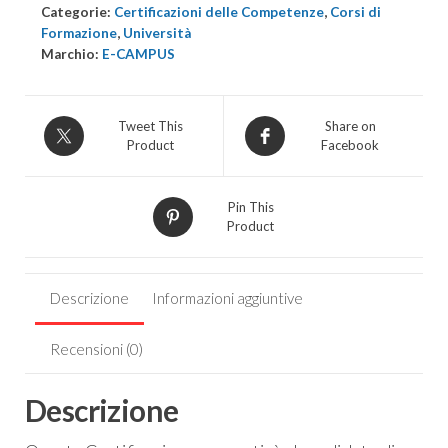
quantità
Categorie:
Certificazioni delle Competenze
,
Corsi di
Formazione
,
Università
Marchio:
E-CAMPUS
Tweet This
Share on
Product
Facebook
Pin This
Product
Descrizione
Informazioni aggiuntive
Recensioni (0)
Descrizione