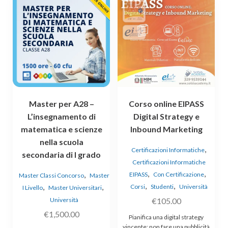
Master per A28 –
Corso online EIPASS
L’insegnamento di
Digital Strategy e
matematica e scienze
Inbound Marketing
nella scuola
,
Certificazioni Informatiche
secondaria di I grado
Certificazioni Informatiche
,
,
,
EIPASS
Con Certificazione
Master Classi Concorso
Master
,
,
,
,
Corsi
Studenti
Università
I Livello
Master Universitari
Università
€
105.00
€
1,500.00
Pianifica una digital strategy
vincente: non fare una pubblicità