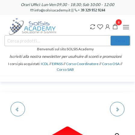
Salta
Orari Uffici: Lun-Ven 09:30 - 18:30; Sab 10:00 - 12:00
e
info@solsisacademy.it ||
+ 39 329 952 9244
vai
0
al
contenuto
SOLSIS
Cerca:
Corsi e
Cerca
Certificazioni
Academy
Informatiche
Benvenuti sul sito SOLSIS Academy
e
Iscriviti alla nostra newsletter per usufruire di sconti e promozioni
Linguistiche
I corsi più acquistati:
ICDL
//
EIPASS
//
Corso Coordinatore
//
Corso OSA
//
Corso SAB
DIDATTICA E ARTI
PROGRAMMATORE
TERAPIE - TECNICHE
JAVA