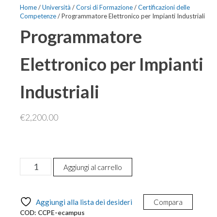
Home
/
Università
/
Corsi di Formazione
/
Certificazioni delle
Competenze
/ Programmatore Elettronico per Impianti Industriali
Programmatore
Elettronico per Impianti
Industriali
€
2,200.00
Programmatore
Aggiungi al carrello
Elettronico
per
Impianti
Aggiungi alla lista dei desideri
Compara
Industriali
COD:
CCPE-ecampus