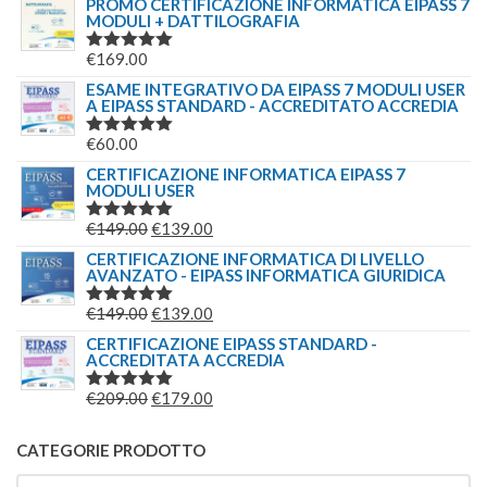
PROMO CERTIFICAZIONE INFORMATICA EIPASS 7
MODULI + DATTILOGRAFIA
€
169.00
VALUTATO
5.00
SU 5
ESAME INTEGRATIVO DA EIPASS 7 MODULI USER
A EIPASS STANDARD - ACCREDITATO ACCREDIA
€
60.00
VALUTATO
5.00
SU 5
CERTIFICAZIONE INFORMATICA EIPASS 7
MODULI USER
IL
IL
€
149.00
€
139.00
VALUTATO
5.00
SU 5
PREZZO
PREZZO
CERTIFICAZIONE INFORMATICA DI LIVELLO
AVANZATO - EIPASS INFORMATICA GIURIDICA
ORIGINALE
ATTUALE
ERA:
È:
IL
IL
€
149.00
€
139.00
VALUTATO
€149.00.
€139.00.
5.00
SU 5
PREZZO
PREZZO
CERTIFICAZIONE EIPASS STANDARD -
ACCREDITATA ACCREDIA
ORIGINALE
ATTUALE
ERA:
È:
IL
IL
€
209.00
€
179.00
VALUTATO
€149.00.
€139.00.
5.00
SU 5
PREZZO
PREZZO
ORIGINALE
ATTUALE
CATEGORIE PRODOTTO
ERA:
È: