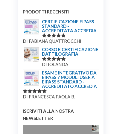
PRODOTTI RECENSITI
CERTIFICAZIONE EIPASS
STANDARD -
ACCREDITATA ACCREDIA
DI FABIANA QUATTROCCHI
VALUTATO
5
SU 5
CORSO E CERTIFICAZIONE
DATTILOGRAFIA
DI IOLANDA
VALUTATO
5
SU 5
ESAME INTEGRATIVO DA
EIPASS 7 MODULI USER A
EIPASS STANDARD -
ACCREDITATO ACCREDIA
DI FRANCESCA PAOLA B.
VALUTATO
5
SU 5
ISCRIVITI ALLA NOSTRA
NEWSLETTER