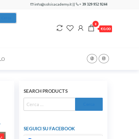
info@solsisacademy.it ||
+ 39 329 952 9244
Cerca
0
€0.00
LO
SEARCH PRODUCTS
RICERCA
PER:
L
SEGUICI SU FACEBOOK
a!