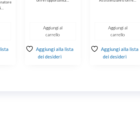
offre l’opportunità…
Assistenziale ti offre…
ale
attuale
era:
è:
era:
è:
inatore
ti…
è:
€750.00.
€599.00.
€750.00.
€5
00.
€649.00.
Aggiungi al
Aggiungi al
carrello
carrello
lista
Aggiungi alla lista
Aggiungi alla lista
dei desideri
dei desideri