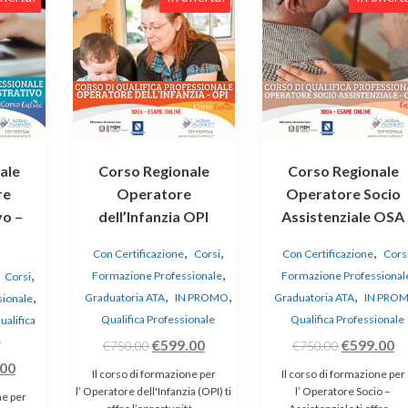
ale
Corso Regionale
Corso Regionale
re
Operatore
Operatore Socio
vo –
dell’Infanzia OPI
Assistenziale OSA
,
,
,
Con Certificazione
Corsi
Con Certificazione
Cors
,
,
,
Formazione Professionale
Formazione Professional
Corsi
,
,
,
,
Graduatoria ATA
IN PROMO
Graduatoria ATA
IN PRO
sionale
Qualifica Professionale
Qualifica Professionale
ualifica
e
Il
Il
Il
Il
€
599.00
€
599.00
€
750.00
€
750.00
Il
prezzo
prezzo
prezzo
pr
.00
Il corso di formazione per
Il corso di formazione per
o
prezzo
originale
attuale
originale
at
l’ Operatore dell'Infanzia (OPI) ti
l’ Operatore Socio –
ne per