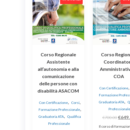
Corso Regionale
Corso Region
Assistente
Coordinato
all’autonomia e alla
Amministrati
comunicazione
COA
delle persone con
Con Certificazione
disabilità ASACOM
Formazione Profes
,
,
,
Graduatoria ATA
Q
Con Certificazione
Corsi
,
Professional
Formazione Professionale
,
Il
Graduatoria ATA
Qualifica
€
649
€
700.00
Professionale
prezz
Il corso di formazio