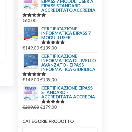
EIPASS 7 MODULI USER A
EIPASS STANDARD -
99.00.
ACCREDITATO ACCREDIA
€
60.00
VALUTATO
5.00
SU 5
CERTIFICAZIONE
INFORMATICA EIPASS 7
MODULI USER
IL
IL
€
149.00
€
139.00
VALUTATO
5.00
SU 5
PREZZO
PREZZO
CERTIFICAZIONE
INFORMATICA DI LIVELLO
ORIGINALE
ATTUALE
AVANZATO - EIPASS
ERA:
È:
INFORMATICA GIURIDICA
€149.00.
€139.00.
IL
IL
€
149.00
€
139.00
VALUTATO
5.00
SU 5
PREZZO
PREZZO
CERTIFICAZIONE EIPASS
STANDARD -
ORIGINALE
ATTUALE
ACCREDITATA ACCREDIA
ERA:
È:
IL
IL
€
209.00
€
179.00
€149.00.
€139.00.
VALUTATO
5.00
SU 5
PREZZO
PREZZO
ORIGINALE
ATTUALE
CATEGORIE PRODOTTO
ERA:
È: