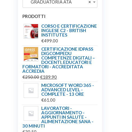
GRADUATORIA ATA
×
€209.00.
€179.00.
PRODOTTI
CORSO E CERTIFICAZIONE
INGLESE C2 - BRITISH
INSTITUTES
€
499.00
CERTIFICAZIONE IDPASS
DIGCOMPEDU
COMPETENZE DIGITALI –
DOCENTI, EDUCATORI E
FORMATORI - ACCREDITATA
ACCREDIA
IL
IL
€
250.00
€
189.90
PREZZO
PREZZO
MICROSOFT WORD 365 -
ADVANCED LEVEL -
ORIGINALE
ATTUALE
COMPLETE - 13 ORE
ERA:
È:
€
61.00
€250.00.
€189.90.
LAVORATORI -
AGGIORNAMENTO -
APPUNTI IN SALUTE -
ALIMENTAZIONE SANA -
30 MINUTI
€
30.50