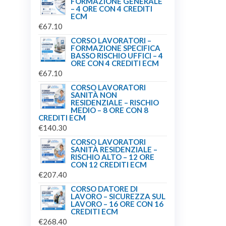
FORMAZIONE GENERALE
– 4 ORE CON 4 CREDITI
ECM
€
67.10
CORSO LAVORATORI –
FORMAZIONE SPECIFICA
BASSO RISCHIO UFFICI – 4
ORE CON 4 CREDITI ECM
€
67.10
CORSO LAVORATORI
SANITÀ NON
RESIDENZIALE – RISCHIO
MEDIO – 8 ORE CON 8
CREDITI ECM
€
140.30
CORSO LAVORATORI
SANITÀ RESIDENZIALE –
RISCHIO ALTO – 12 ORE
CON 12 CREDITI ECM
€
207.40
CORSO DATORE DI
LAVORO – SICUREZZA SUL
LAVORO – 16 ORE CON 16
CREDITI ECM
€
268.40