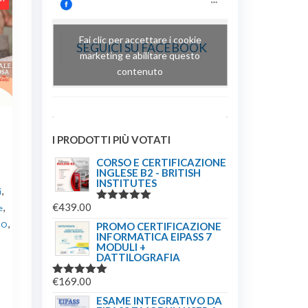
Fai clic per accettare i cookie
SEGUICI SU FACEBOOK
marketing e abilitare questo
contenuto
I PRODOTTI PIÙ VOTATI
CORSO E CERTIFICAZIONE
INGLESE B2 - BRITISH
INSTITUTES
,
i
,
€
439.00
e
VALUTATO
5.00
SU 5
,
MO
PROMO CERTIFICAZIONE
INFORMATICA EIPASS 7
MODULI +
DATTILOGRAFIA
ezzo
€
169.00
VALUTATO
tuale
5.00
SU 5
ESAME INTEGRATIVO DA