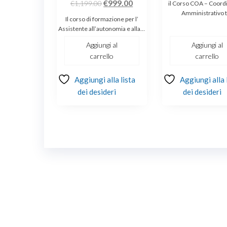
Il
Il
origin
€
999.00
€
1,199.00
il Corso COA – Coord
Amministrativo 
prezzo
prezzo
era:
Il corso di formazione per l’
originale
attuale
€700.
Assistente all’autonomia e alla…
era:
è:
Aggiungi al
Aggiungi al
€1,199.00.
€999.00.
carrello
carrello
Aggiungi alla lista
Aggiungi alla 
dei desideri
dei desideri