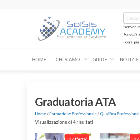
Salta
e
Cerca:
vai
al
Benvenuti
contenuto
Iscriviti
I corsi più
SOLSIS
Corsi e
Certificazioni
Academy
Informatiche
HOME
CHI SIAMO
GUIDE
NOTIZIE
e
Linguistiche
Graduatoria ATA
Home
/
Formazione Professionale
/
Qualifica Professional
Visualizzazione di 4 risultati
In offerta!
In o