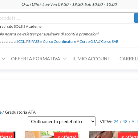
Orari Uffici: Lun-Ven 09:30 - 18:30; Sab 10:00 - 12:00
 sul sito SOLSIS Academy
 alla nostra newsletter per usufruire di sconti e promozioni
 acquistati:
ICDL
//
EIPASS
//
Corso Coordinatore
//
Corso OSA
//
Corso SAB
OFFERTA FORMATIVA
IL MIO ACCOUNT
CARREL
e
/ Graduatoria ATA
VIEW:
24
/
48
/
AL
fferta!
In offerta!
In offert