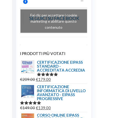
Fai clic per accettare i cookie
SEGUICI SU FACEBOOK
marketing e abilitare questo
contenuto
I PRODOTTI PIÙ VOTATI
CERTIFICAZIONE EIPASS
STANDARD -
ACCREDITATA ACCREDIA
IL
IL
€
209.00
€
179.00
VALUTATO
5.00
SU 5
PREZZO
PREZZO
CERTIFICAZIONE
INFORMATICA DI LIVELLO
ORIGINALE
ATTUALE
AVANZATO - EIPASS
ERA:
È:
PROGRESSIVE
€209.00.
€179.00.
IL
IL
€
149.00
€
139.00
VALUTATO
5.00
SU 5
PREZZO
PREZZO
CORSO ONLINE EIPASS