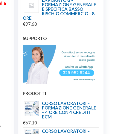
LAVORATORI -
lla
FORMAZIONE GENERALE
ORIGINALE
ATTUALE
E SPECIFICA BASSO
ERA:
È:
RISCHIO COMMERCIO - 8
ORE
€349.00.
€149.00.
€
97.60
a
SUPPORTO
PRODOTTI
CORSO LAVORATORI –
FORMAZIONE GENERALE
– 4 ORE CON 4 CREDITI
ECM
€
67.10
,
CORSO LAVORATORI –