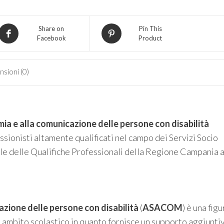
disabilità
ASACOM
Share on
Pin This
quantità
Facebook
Product
sioni (0)
mia e alla comunicazione delle persone con disabilità
sionisti altamente qualificati nel campo dei Servizi Socio
le delle Qualifiche Professionali della Regione Campania 
azione delle persone con disabilità
(
ASACOM
) è una figu
 ambito scolastico in quanto fornisce un supporto aggiunti