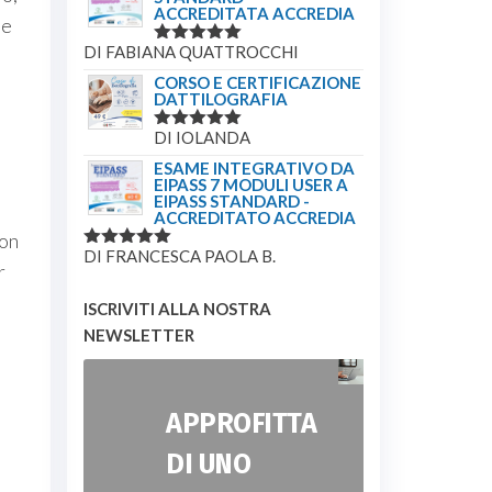
ACCREDITATA ACCREDIA
le
DI FABIANA QUATTROCCHI
VALUTATO
5
SU 5
CORSO E CERTIFICAZIONE
DATTILOGRAFIA
DI IOLANDA
VALUTATO
5
SU 5
ESAME INTEGRATIVO DA
EIPASS 7 MODULI USER A
EIPASS STANDARD -
ACCREDITATO ACCREDIA
con
DI FRANCESCA PAOLA B.
VALUTATO
r
5
SU 5
ISCRIVITI ALLA NOSTRA
NEWSLETTER
APPROFITTA
DI UNO