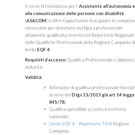
era:
è:
Il corso di formazione per l’
Assistente all’autonomia e
€1,199.00.
€999.00.
alla comunicazione delle persone con disabilità
(
ASACOM
) ti offre l’opportunità di acquisire le compet
necessarie per diventare una figura professionale
altamente qualificata, inserita nel Repertorio Regionale
delle Qualifiche Professionali della Regione Campania di
livello
EQF 4
.
Requisiti d’accesso:
Qualifica Professionale o diploma d
maturità.
Validità:
Attestato di qualifica professionale rilascia
ai sensi del
D.lgs 13/2013 già
art 14 legge
845/78;
Qualifica spendibile su tutto il territorio
nazionale;
Livello EQF 4 – Repertorio Titoli
Regione
Campania.