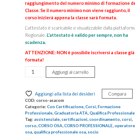
raggiungimento del numero minimo di formazione de
Classe. Se il numero minimo non viene raggiunto, il
corso inizierà appena la classe sarà formata.
L’attestato è scaricabile e visualizzabile dalla piattaform
Regionale.
L’attestato è valido per sempre, non ha
scadenza
.
ATTENZIONE: NON è possibile iscriversi a classe già
formata!
Corso
Aggiungi al carrello
Regionale
Assistente
all'autonomia
Aggiungi alla lista dei desideri
Compara
e
COD:
corso-asacom
alla
Categorie:
Con Certificazione
,
Corsi
,
Formazione
comunicazione
Professionale
,
Graduatoria ATA
,
Qualifica Professionale
Tag:
assistenziale
,
certificazioni
,
coordinamento
,
corsi
,
delle
corso
,
CORSO OSA
,
CORSO PROFESSIONALE
,
operatore
persone
osa
,
qualifica professionale osa
,
socio
con