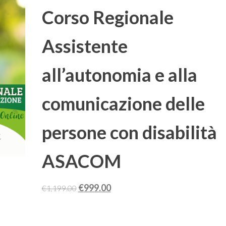
Corso Regionale
Assistente
all’autonomia e alla
comunicazione delle
persone con disabilità
ASACOM
Il
Il
€
999.00
€
1,199.00
prezzo
prezzo
originale
attuale