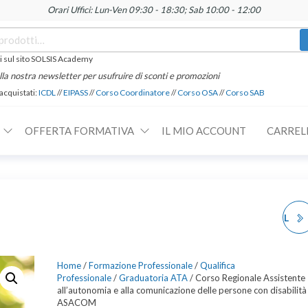
Orari Uffici: Lun-Ven 09:30 - 18:30; Sab 10:00 - 12:00
 sul sito SOLSIS Academy
 alla nostra newsletter per usufruire di sconti e promozioni
 acquistati:
ICDL
//
EIPASS
//
Corso Coordinatore
//
Corso OSA
//
Corso SAB
OFFERTA FORMATIVA
IL MIO ACCOUNT
CARREL
CERTIFICAZIONE ICDL
BASE
Home
/
Formazione Professionale
/
Qualifica
Professionale
/
Graduatoria ATA
/ Corso Regionale Assistente
all’autonomia e alla comunicazione delle persone con disabilità
ASACOM