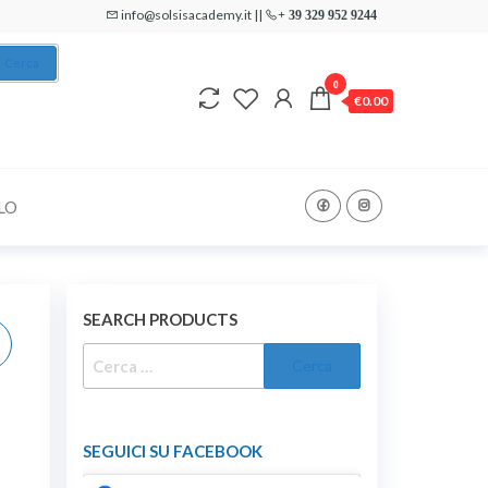
info@solsisacademy.it ||
+ 39 329 952 9244
Cerca
0
€0.00
LO
SEARCH PRODUCTS
RICERCA
PER:
SEGUICI SU FACEBOOK