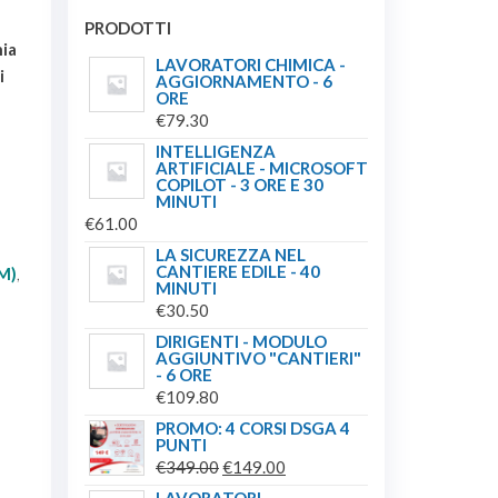
PRODOTTI
ia
LAVORATORI CHIMICA -
i
AGGIORNAMENTO - 6
ORE
€
79.30
INTELLIGENZA
ARTIFICIALE - MICROSOFT
COPILOT - 3 ORE E 30
MINUTI
€
61.00
LA SICUREZZA NEL
CANTIERE EDILE - 40
M)
,
MINUTI
€
30.50
DIRIGENTI - MODULO
AGGIUNTIVO "CANTIERI"
- 6 ORE
€
109.80
PROMO: 4 CORSI DSGA 4
PUNTI
IL
IL
€
349.00
€
149.00
PREZZO
PREZZO