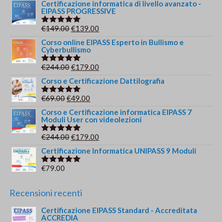
Certificazione informatica di livello avanzato -
EIPASS PROGRESSIVE
Il
Il
€
149.00
€
139.00
Valutato
5.00
su 5
prezzo
prezzo
Corso online EIPASS Esperto in Bullismo e
Cyberbullismo
originale
attuale
era:
è:
Il
Il
€
244.00
€
179.00
Valutato
€149.00.
€139.00.
5.00
su 5
prezzo
prezzo
Corso e Certificazione Dattilografia
originale
attuale
Il
Il
€
69.00
€
49.00
Valutato
era:
è:
5.00
su 5
prezzo
prezzo
Corso e Certificazione informatica EIPASS 7
€244.00.
€179.00.
Moduli User con videolezioni
originale
attuale
era:
è:
Il
Il
€
244.00
€
179.00
Valutato
€69.00.
€49.00.
5.00
su 5
prezzo
prezzo
Certificazione Informatica UNIPASS 9 Moduli
originale
attuale
€
79.00
Valutato
era:
è:
5.00
su 5
€244.00.
€179.00.
Recensioni recenti
Certificazione EIPASS Standard - Accreditata
ACCREDIA