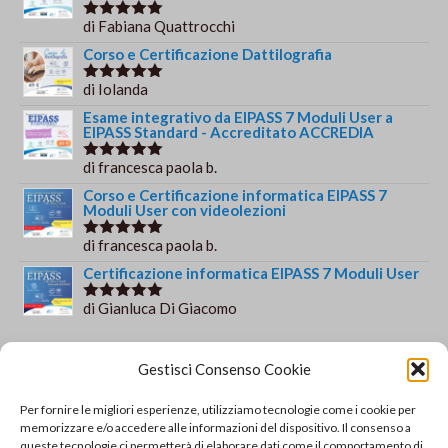
di Fabiana Quattrocchi
Valutato
5
su 5
Corso e Certificazione Dattilografia
di Iolanda
Valutato
5
su 5
Esame integrativo da EIPASS 7 Moduli User a
EIPASS Standard - Accreditato ACCREDIA
di francesca paola b.
Valutato
5
su 5
Corso e Certificazione informatica EIPASS 7
Moduli User con videolezioni
di francesca paola b.
Valutato
5
su 5
Certificazione informatica EIPASS 7 Moduli User
di Gianluca Di Giacomo
Valutato
5
su 5
Orario e informazioni
Gestisci Consenso Cookie
Via Gaudio Maiori
Per fornire le migliori esperienze, utilizziamo tecnologie come i cookie per
84013 Cava de' Tirreni
memorizzare e/o accedere alle informazioni del dispositivo. Il consenso a
+39 329 952 9244
queste tecnologie ci permetterà di elaborare dati come il comportamento di