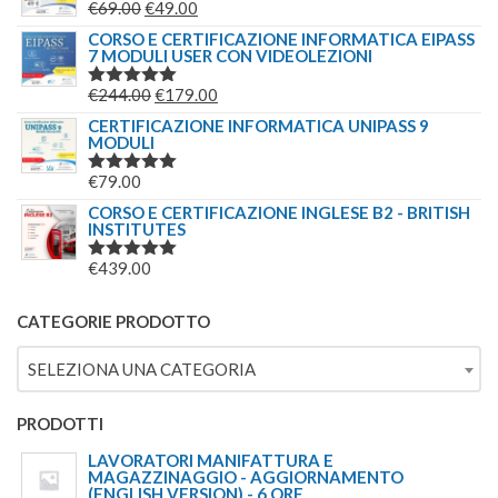
IL
IL
€
69.00
€
49.00
VALUTATO
ERA:
È:
5.00
SU 5
PREZZO
PREZZO
CORSO E CERTIFICAZIONE INFORMATICA EIPASS
€244.00.
€179.00.
7 MODULI USER CON VIDEOLEZIONI
ORIGINALE
ATTUALE
ERA:
È:
IL
IL
€
244.00
€
179.00
VALUTATO
€69.00.
€49.00.
5.00
SU 5
PREZZO
PREZZO
CERTIFICAZIONE INFORMATICA UNIPASS 9
MODULI
ORIGINALE
ATTUALE
ERA:
È:
€
79.00
VALUTATO
€244.00.
€179.00.
5.00
SU 5
CORSO E CERTIFICAZIONE INGLESE B2 - BRITISH
INSTITUTES
€
439.00
VALUTATO
5.00
SU 5
CATEGORIE PRODOTTO
SELEZIONA UNA CATEGORIA
PRODOTTI
LAVORATORI MANIFATTURA E
MAGAZZINAGGIO - AGGIORNAMENTO
(ENGLISH VERSION) - 6 ORE