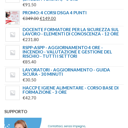
€
91.50
PROMO: 4 CORSI DSGA 4 PUNTI
IL
IL
€
349.00
€
149.00
PREZZO
PREZZO
DOCENTE FORMATORE PER LA SICUREZZA SUL
ORIGINALE
ATTUALE
LAVORO - ELEMENTI DI CONOSCENZA - 12 ORE
ERA:
È:
€
231.80
€349.00.
€149.00.
RSPP-ASPP - AGGIORNAMENTO 4 ORE -
INCENDIO - VALUTAZIONE E GESTIONE DEL
RISCHIO - TUTTI I SETTORI
€
85.40
LAVORATORI - AGGIORNAMENTO - GUIDA
SICURA - 30 MINUTI
€
30.50
HACCP E IGIENE ALIMENTARE - CORSO BASE DI
FORMAZIONE - 3 ORE
€
42.70
SUPPORTO