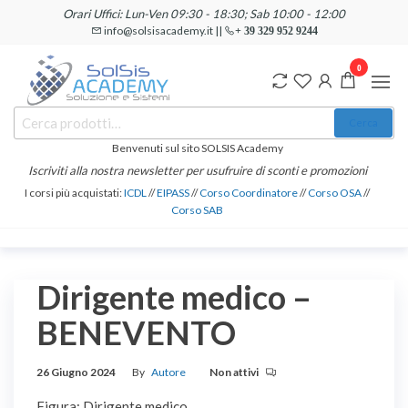
Salta
Orari Uffici: Lun-Ven 09:30 - 18:30; Sab 10:00 - 12:00
e
info@solsisacademy.it ||
+ 39 329 952 9244
vai
0
al
contenuto
SOLSIS
Cerca:
Corsi e
Cerca
Certificazioni
Academy
Informatiche
Benvenuti sul sito SOLSIS Academy
e
Iscriviti alla nostra newsletter per usufruire di sconti e promozioni
Linguistiche
I corsi più acquistati:
ICDL
//
EIPASS
//
Corso Coordinatore
//
Corso OSA
//
Corso SAB
Dirigente medico –
BENEVENTO
26 Giugno 2024
By
Autore
Non attivi
Figura: Dirigente medico