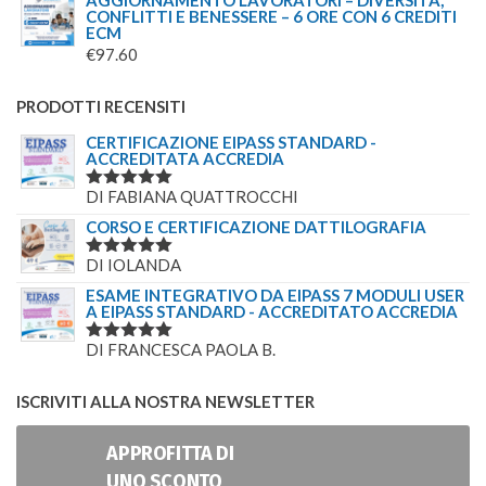
AGGIORNAMENTO LAVORATORI – DIVERSITÀ,
CONFLITTI E BENESSERE – 6 ORE CON 6 CREDITI
ECM
€
97.60
PRODOTTI RECENSITI
CERTIFICAZIONE EIPASS STANDARD -
ACCREDITATA ACCREDIA
DI FABIANA QUATTROCCHI
VALUTATO
5
SU 5
CORSO E CERTIFICAZIONE DATTILOGRAFIA
DI IOLANDA
VALUTATO
5
SU 5
ESAME INTEGRATIVO DA EIPASS 7 MODULI USER
A EIPASS STANDARD - ACCREDITATO ACCREDIA
DI FRANCESCA PAOLA B.
VALUTATO
5
SU 5
ISCRIVITI ALLA NOSTRA NEWSLETTER
APPROFITTA DI
UNO SCONTO