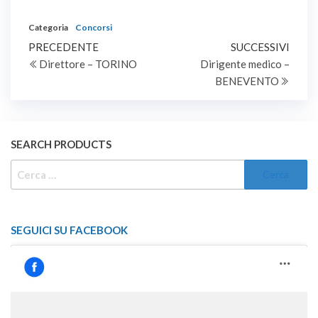
dirigente medico, area
chirurgica e delle
Categoria
Concorsi
specialita' chirurgiche,
Navigazione
Articolo
disciplina di chirurgia
Artic
PRECEDENTE
SUCCESSIVI
plastica e ricostruttiva, a
precedente
succe
Direttore – TORINO
Dirigente medico –
articoli
tempo indeterminato.
BENEVENTO
SEARCH PRODUCTS
RICERCA
PER:
SEGUICI SU FACEBOOK