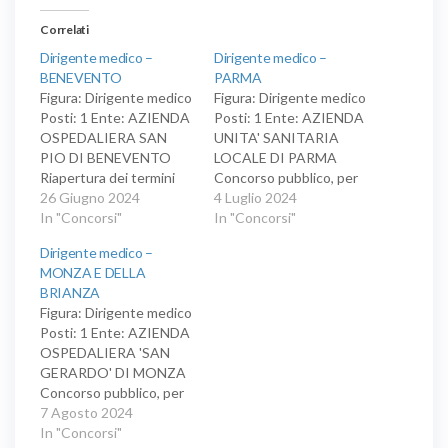
Correlati
Dirigente medico –
Dirigente medico –
BENEVENTO
PARMA
Figura: Dirigente medico
Figura: Dirigente medico
Posti: 1 Ente: AZIENDA
Posti: 1 Ente: AZIENDA
OSPEDALIERA SAN
UNITA' SANITARIA
PIO DI BENEVENTO
LOCALE DI PARMA
Riapertura dei termini
Concorso pubblico, per
del concorso pubblico,
26 Giugno 2024
titoli ed esami, per la
4 Luglio 2024
per titoli e colloquio, per
In "Concorsi"
copertura di un posto di
In "Concorsi"
la copertura di un posto
dirigente medico a
Dirigente medico –
di dirigente medico,
tempo indeterminato,
MONZA E DELLA
disciplina di neurologia.
disciplina di neurologia.
BRIANZA
Figura: Dirigente medico
Posti: 1 Ente: AZIENDA
OSPEDALIERA 'SAN
GERARDO' DI MONZA
Concorso pubblico, per
titoli ed esami, per la
7 Agosto 2024
copertura di un posto di
In "Concorsi"