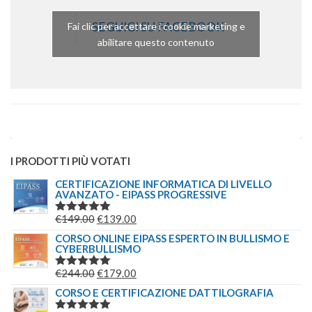
SEGUICI SU FACEBOOK
Fai clic per accettare i cookie marketing e
abilitare questo contenuto
I PRODOTTI PIÙ VOTATI
CERTIFICAZIONE INFORMATICA DI LIVELLO
AVANZATO - EIPASS PROGRESSIVE
IL
IL
€
149.00
€
139.00
VALUTATO
5.00
SU 5
PREZZO
PREZZO
CORSO ONLINE EIPASS ESPERTO IN BULLISMO E
CYBERBULLISMO
ORIGINALE
ATTUALE
ERA:
È:
IL
IL
€
244.00
€
179.00
VALUTATO
€149.00.
€139.00.
5.00
SU 5
PREZZO
PREZZO
CORSO E CERTIFICAZIONE DATTILOGRAFIA
ORIGINALE
ATTUALE