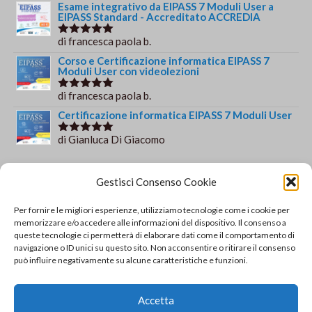
Esame integrativo da EIPASS 7 Moduli User a
EIPASS Standard - Accreditato ACCREDIA
di francesca paola b.
Valutato
5
su 5
Corso e Certificazione informatica EIPASS 7
Moduli User con videolezioni
di francesca paola b.
Valutato
5
su 5
Certificazione informatica EIPASS 7 Moduli User
di Gianluca Di Giacomo
Valutato
5
su 5
Orario e informazioni
Gestisci Consenso Cookie
Via Gaudio Maiori
Per fornire le migliori esperienze, utilizziamo tecnologie come i cookie per
84013 Cava de' Tirreni
memorizzare e/o accedere alle informazioni del dispositivo. Il consenso a
+39 329 952 9244
queste tecnologie ci permetterà di elaborare dati come il comportamento di
navigazione o ID unici su questo sito. Non acconsentire o ritirare il consenso
info@solsisacademy.it
può influire negativamente su alcune caratteristiche e funzioni.
Lun-Ven: 09:30-18:30, Sab: 10:00-12:00
Pausa pranzo: 13:30-15:30
Accetta