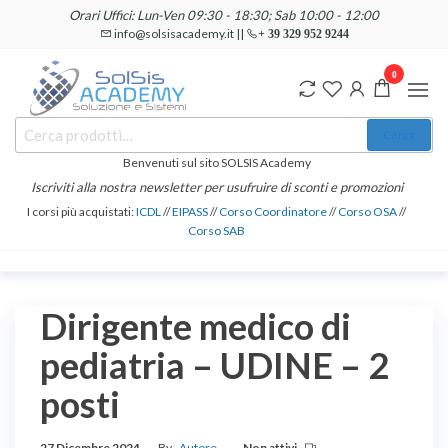
Salta
Orari Uffici: Lun-Ven 09:30 - 18:30; Sab 10:00 - 12:00
e
info@solsisacademy.it ||
+ 39 329 952 9244
vai
0
al
contenuto
SOLSIS
Cerca:
Corsi e
Cerca
Certificazioni
Academy
Informatiche
Benvenuti sul sito SOLSIS Academy
e
Iscriviti alla nostra newsletter per usufruire di sconti e promozioni
Linguistiche
I corsi più acquistati:
ICDL
//
EIPASS
//
Corso Coordinatore
//
Corso OSA
//
Corso SAB
Dirigente medico di
pediatria – UDINE – 2
posti
27 Dicembre 2024
By
Autore
Non attivi