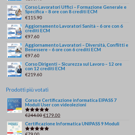
Corso Lavoratori Uffici – Formazione Generale e
Specifica – 8 ore con 8 crediti ECM
€
115.90
Aggiornamento Lavoratori Sanità – 6 ore con 6
crediti ECM
€
97.60
Aggiornamento Lavoratori – Diversità, Conflitti e
Benessere – 6 ore con 6 crediti ECM
€
97.60
Corso Dirigenti – Sicurezza sul Lavoro – 12 ore
con 12 crediti ECM
€
219.60
Prodotti più votati
Corso e Certificazione informatica EIPASS 7
Moduli User con videolezioni
Il
Il
€
244.00
€
179.00
Valutato
5.00
su 5
prezzo
prezzo
Certificazione Informatica UNIPASS 9 Moduli
originale
attuale
€
79.00