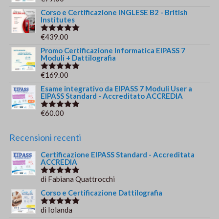
Valutato
era:
è:
5.00
su 5
Corso e Certificazione INGLESE B2 - British
€244.00.
€179.00.
Institutes
€
439.00
Valutato
5.00
su 5
Promo Certificazione Informatica EIPASS 7
Moduli + Dattilografia
€
169.00
Valutato
5.00
su 5
Esame integrativo da EIPASS 7 Moduli User a
EIPASS Standard - Accreditato ACCREDIA
€
60.00
Valutato
5.00
su 5
Recensioni recenti
Certificazione EIPASS Standard - Accreditata
ACCREDIA
di Fabiana Quattrocchi
Valutato
5
su 5
Corso e Certificazione Dattilografia
di Iolanda
Valutato
5
su 5