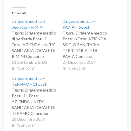
Correlati
Dirigente medico di
Dirigente medico –
pediatria – RIMINI
PAVIA – 6 posti
Figura: Dirigente medico
Figura: Dirigente medico
di pediatria Posti: 1
Posti: 6 Ente: AZIENDA
Ente: AZIENDA UNITA'
SOCIO SANITARIA
SANITARIA LOCALE DI
TERRITORIALE DI
RIMINI Concorso
PAVIA Concorso
pubblico, per titoli ed
11 Settembre 2024
pubblico, per titoli ed
27 Dicembre 2024
esami, per la copertura
In "Concorsi"
esami, per la copertura
In "Concorsi"
di un posto di dirigente
di sei posti di dirigente
Dirigente medico –
medico di pediatria
medico, area medica e
TERAMO – 11 posti
delle specialita' mediche,
Figura: Dirigente medico
disciplina di pediatria o
Posti: 11 Ente:
disciplina equipollente o
AZIENDA UNITA'
affine, per la struttura
SANITARIA LOCALE DI
complessa pediatria e
TERAMO Concorso
nido Vigevano.
pubblico aggregato, per
26 Dicembre 2024
titoli ed esami, per la
In "Concorsi"
copertura di undici posti