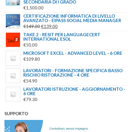
SECONDARIA DI I GRADO
€
1,500.00
CERTIFICAZIONE INFORMATICA DI LIVELLO
AVANZATO - EIPASS SOCIAL MEDIA MANAGER
IL
IL
€
149.00
€
139.00
PREZZO
PREZZO
TAKE 2 - RESIT PER LANGUAGECERT
INTERNATIONAL ESOL
ORIGINALE
ATTUALE
€
50.00
ERA:
È:
MICROSOFT EXCEL - ADVANCED LEVEL - 6 ORE
€149.00.
€139.00.
€
109.80
LAVORATORI - FORMAZIONE SPECIFICA BASSO
RISCHIO RISTORAZIONE - 4 ORE
€
54.90
LAVORATORI ISTRUZIONE - AGGIORNAMENTO -
6 ORE
€
79.30
SUPPORTO