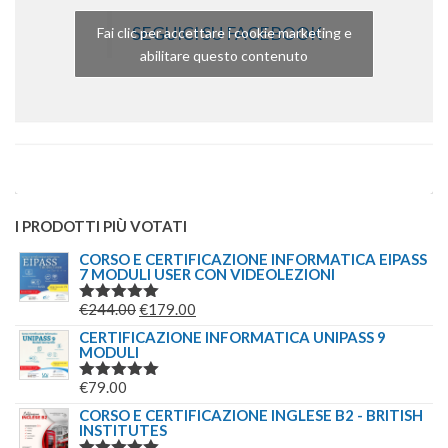
SEGUICI SU FACEBOOK
Fai clic per accettare i cookie marketing e
abilitare questo contenuto
I PRODOTTI PIÙ VOTATI
CORSO E CERTIFICAZIONE INFORMATICA EIPASS
7 MODULI USER CON VIDEOLEZIONI
IL
IL
€
244.00
€
179.00
VALUTATO
5.00
SU 5
PREZZO
PREZZO
CERTIFICAZIONE INFORMATICA UNIPASS 9
MODULI
ORIGINALE
ATTUALE
ERA:
È:
€
79.00
VALUTATO
€244.00.
€179.00.
5.00
SU 5
CORSO E CERTIFICAZIONE INGLESE B2 - BRITISH
INSTITUTES