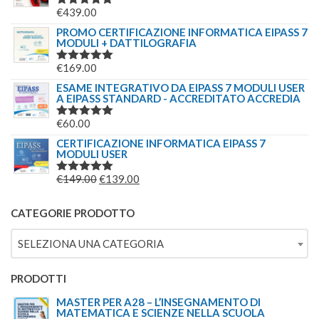
€
439.00
VALUTATO
5.00
SU 5
PROMO CERTIFICAZIONE INFORMATICA EIPASS 7
MODULI + DATTILOGRAFIA
€
169.00
VALUTATO
5.00
SU 5
ESAME INTEGRATIVO DA EIPASS 7 MODULI USER
A EIPASS STANDARD - ACCREDITATO ACCREDIA
€
60.00
VALUTATO
5.00
SU 5
CERTIFICAZIONE INFORMATICA EIPASS 7
MODULI USER
IL
IL
€
149.00
€
139.00
VALUTATO
5.00
SU 5
PREZZO
PREZZO
ORIGINALE
ATTUALE
CATEGORIE PRODOTTO
ERA:
È:
SELEZIONA UNA CATEGORIA
€149.00.
€139.00.
PRODOTTI
MASTER PER A28 – L’INSEGNAMENTO DI
MATEMATICA E SCIENZE NELLA SCUOLA