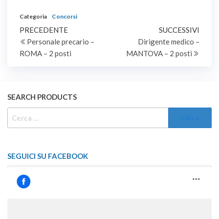
di dirigente medico a
Categoria
Concorsi
tempo indeterminato,
Navigazione
Articolo
disciplina di pediatria,
Artic
PRECEDENTE
SUCCESSIVI
per varie aziende
precedente
succe
Personale precario –
Dirigente medico –
articoli
sanitarie.
ROMA – 2 posti
MANTOVA – 2 posti
SEARCH PRODUCTS
RICERCA
PER:
SEGUICI SU FACEBOOK