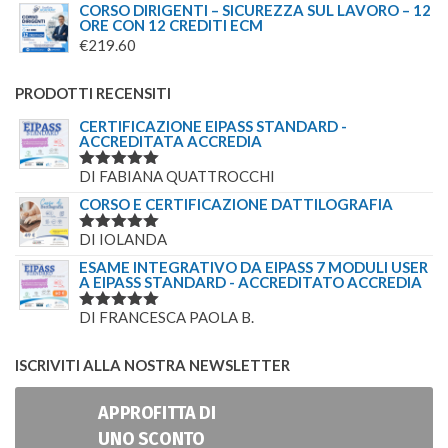
CORSO DIRIGENTI – SICUREZZA SUL LAVORO – 12
ORE CON 12 CREDITI ECM
€
219.60
PRODOTTI RECENSITI
CERTIFICAZIONE EIPASS STANDARD -
ACCREDITATA ACCREDIA
DI FABIANA QUATTROCCHI
VALUTATO
5
SU 5
CORSO E CERTIFICAZIONE DATTILOGRAFIA
DI IOLANDA
VALUTATO
5
SU 5
ESAME INTEGRATIVO DA EIPASS 7 MODULI USER
A EIPASS STANDARD - ACCREDITATO ACCREDIA
DI FRANCESCA PAOLA B.
VALUTATO
5
SU 5
ISCRIVITI ALLA NOSTRA NEWSLETTER
APPROFITTA DI
UNO SCONTO