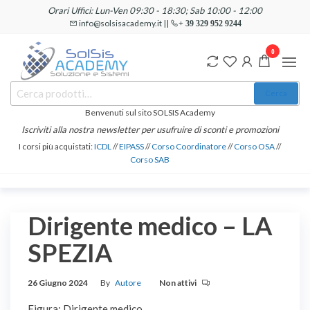
Salta
Orari Uffici: Lun-Ven 09:30 - 18:30; Sab 10:00 - 12:00
e
info@solsisacademy.it ||
+ 39 329 952 9244
vai
0
al
contenuto
SOLSIS
Cerca:
Corsi e
Cerca
Certificazioni
Academy
Informatiche
Benvenuti sul sito SOLSIS Academy
e
Iscriviti alla nostra newsletter per usufruire di sconti e promozioni
Linguistiche
I corsi più acquistati:
ICDL
//
EIPASS
//
Corso Coordinatore
//
Corso OSA
//
Corso SAB
Dirigente medico – LA
SPEZIA
26 Giugno 2024
By
Autore
Non attivi
Figura: Dirigente medico