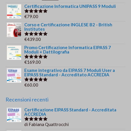
5.00
su 5
prezzo
prezzo
Certificazione Informatica UNIPASS 9 Moduli
originale
attuale
€
79.00
Valutato
era:
è:
5.00
su 5
Corso e Certificazione INGLESE B2 - British
€244.00.
€179.00.
Institutes
€
439.00
Valutato
5.00
su 5
Promo Certificazione Informatica EIPASS 7
Moduli + Dattilografia
€
169.00
Valutato
5.00
su 5
Esame integrativo da EIPASS 7 Moduli User a
EIPASS Standard - Accreditato ACCREDIA
€
60.00
Valutato
5.00
su 5
Recensioni recenti
Certificazione EIPASS Standard - Accreditata
ACCREDIA
di Fabiana Quattrocchi
Valutato
5
su 5