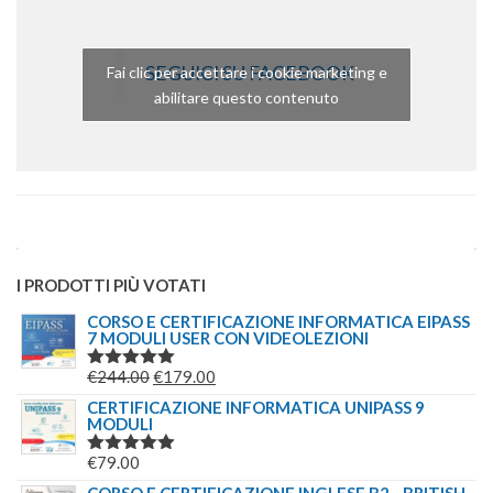
SEGUICI SU FACEBOOK
Fai clic per accettare i cookie marketing e
abilitare questo contenuto
I PRODOTTI PIÙ VOTATI
CORSO E CERTIFICAZIONE INFORMATICA EIPASS
7 MODULI USER CON VIDEOLEZIONI
IL
IL
€
244.00
€
179.00
VALUTATO
5.00
SU 5
PREZZO
PREZZO
CERTIFICAZIONE INFORMATICA UNIPASS 9
MODULI
ORIGINALE
ATTUALE
ERA:
È:
€
79.00
VALUTATO
€244.00.
€179.00.
5.00
SU 5