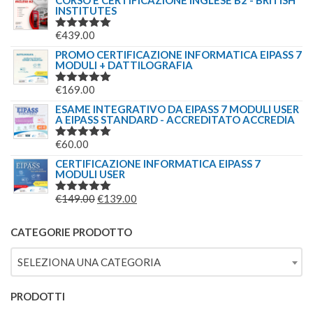
CORSO E CERTIFICAZIONE INGLESE B2 - BRITISH
INSTITUTES
€
439.00
VALUTATO
5.00
SU 5
PROMO CERTIFICAZIONE INFORMATICA EIPASS 7
MODULI + DATTILOGRAFIA
€
169.00
VALUTATO
5.00
SU 5
ESAME INTEGRATIVO DA EIPASS 7 MODULI USER
A EIPASS STANDARD - ACCREDITATO ACCREDIA
€
60.00
VALUTATO
5.00
SU 5
CERTIFICAZIONE INFORMATICA EIPASS 7
MODULI USER
IL
IL
€
149.00
€
139.00
VALUTATO
5.00
SU 5
PREZZO
PREZZO
ORIGINALE
ATTUALE
CATEGORIE PRODOTTO
ERA:
È:
SELEZIONA UNA CATEGORIA
€149.00.
€139.00.
PRODOTTI