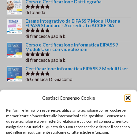
Corso e Certificazione Dattilografia
di Iolanda
Valutato
5
su 5
Esame integrativo da EIPASS 7 Moduli User a
EIPASS Standard - Accreditato ACCREDIA
di francesca paola b.
Valutato
5
su 5
Corso e Certificazione informatica EIPASS 7
Moduli User con videolezioni
di francesca paola b.
Valutato
5
su 5
Certificazione informatica EIPASS 7 Moduli User
di Gianluca Di Giacomo
Valutato
5
su 5
Orario e informazioni
Gestisci Consenso Cookie
Via Gaudio Maiori
Per fornire le migliori esperienze, utilizziamo tecnologie come i cookie per
84013 Cava de' Tirreni
memorizzare e/o accedere alle informazioni del dispositivo. Il consenso a
+39 329 952 9244
queste tecnologie ci permetterà di elaborare dati come il comportamento di
navigazione o ID unici su questo sito. Non acconsentire o ritirare il consenso
info@solsisacademy.it
può influire negativamente su alcune caratteristiche e funzioni.
Lun-Ven: 09:30-18:30, Sab: 10:00-12:00