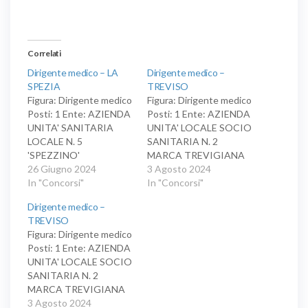
Correlati
Dirigente medico – LA
Dirigente medico –
SPEZIA
TREVISO
Figura: Dirigente medico
Figura: Dirigente medico
Posti: 1 Ente: AZIENDA
Posti: 1 Ente: AZIENDA
UNITA' SANITARIA
UNITA' LOCALE SOCIO
LOCALE N. 5
SANITARIA N. 2
'SPEZZINO'
MARCA TREVIGIANA
Conferimento, per titoli
26 Giugno 2024
Conferimento
3 Agosto 2024
e colloquio, dell'incarico
In "Concorsi"
dell'incarico
In "Concorsi"
quinquennale di
quinquennale di
Dirigente medico –
dirigente medico -
dirigente medico,
TREVISO
direttore della struttura
direzione di struttura
Figura: Dirigente medico
complessa radiologia
complessa, area della
Posti: 1 Ente: AZIENDA
interventistica,
medicina diagnostica e
UNITA' LOCALE SOCIO
disciplina di
dei servizi, disciplina di
SANITARIA N. 2
radiodiagnostica, area
medicina legale, per l'UO
MARCA TREVIGIANA
della medicina
Servizio di medicina
Conferimento
3 Agosto 2024
diagnostica e dei servizi.
legale.