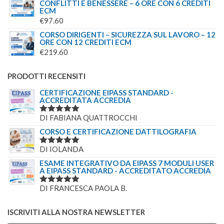
CONFLITTI E BENESSERE – 6 ORE CON 6 CREDITI
ECM
€
97.60
CORSO DIRIGENTI – SICUREZZA SUL LAVORO – 12
ORE CON 12 CREDITI ECM
€
219.60
PRODOTTI RECENSITI
CERTIFICAZIONE EIPASS STANDARD -
ACCREDITATA ACCREDIA
DI FABIANA QUATTROCCHI
VALUTATO
5
SU 5
CORSO E CERTIFICAZIONE DATTILOGRAFIA
DI IOLANDA
VALUTATO
5
SU 5
ESAME INTEGRATIVO DA EIPASS 7 MODULI USER
A EIPASS STANDARD - ACCREDITATO ACCREDIA
DI FRANCESCA PAOLA B.
VALUTATO
5
SU 5
ISCRIVITI ALLA NOSTRA NEWSLETTER