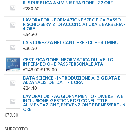
RLS PUBBLICA AMMINISTRAZIONE - 32 ORE
€
280.60
LAVORATORI - FORMAZIONE SPECIFICA BASSO
RISCHIO SERVIZI DI ACCONCIATURA E BARBERIA -
4 ORE
€
54.90
LA SICUREZZA NEL CANTIERE EDILE - 40 MINUTI
€
30.50
CERTIFICAZIONE INFORMATICA DI LIVELLO
INTERMEDIO - EIPASS PERSONALE ATA
IL
IL
€
149.00
€
139.00
PREZZO
PREZZO
DATA SCIENCE - INTRODUZIONE AI BIG DATA E
ALL'ANALISI DEI DATI - 1 ORA
ORIGINALE
ATTUALE
€
24.40
ERA:
È:
LAVORATORI - AGGIORNAMENTO - DIVERSITÀ E
€149.00.
€139.00.
INCLUSIONE, GESTIONE DEI CONFLITTI E
ALIMENTAZIONE, PREVENZIONE E BENESSERE - 6
ORE
€
79.30
SUPPORTO