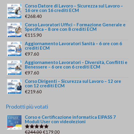
Corso Datore di Lavoro – Sicurezza sul Lavoro –
16 ore con 16 crediti ECM
€
268.40
Corso Lavoratori Uffici – Formazione Generale e
Specifica – 8 ore con 8 crediti ECM
€
115.90
Aggiornamento Lavoratori Sanità – 6 ore con 6
crediti ECM
€
97.60
Aggiornamento Lavoratori – Diversità, Conflitti e
Benessere – 6 ore con 6 crediti ECM
€
97.60
Corso Dirigenti – Sicurezza sul Lavoro – 12 ore
con 12 crediti ECM
€
219.60
Prodotti più votati
Corso e Certificazione informatica EIPASS 7
Moduli User con videolezioni
Il
Il
€
244.00
€
179.00
Valutato