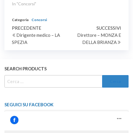
dell'incarico
In "Concorsi"
quinquennale di
dirigente medico,
Categoria
Concorsi
direzione di struttura
Navigazione
Articolo
complessa per l'unita'
Artic
PRECEDENTE
SUCCESSIVI
operativa direzione
precedente
succe
Dirigente medico – LA
Direttore – MONZA E
articoli
medica ospedaliera 2 per
SPEZIA
DELLA BRIANZA
l'igiene ospedaliera e la
medicina legale, area di
sanita' pubblica,
discipline di direzione
SEARCH PRODUCTS
medica di presidio
ospedaliero…
RICERCA
PER:
SEGUICI SU FACEBOOK