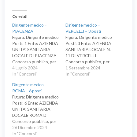
Correlati
Dirigente medico –
Dirigente medico –
PIACENZA
VERCELLI – 3 posti
Figura: Dirigente medico
Figura: Dirigente medico
Posti: 1 Ente: AZIENDA
Posti: 3 Ente: AZIENDA
UNITA' SANITARIA
SANITARIA LOCALE N.
LOCALE DI PIACENZA
11 DI VERCELLI
Concorso pubblico, per
Concorso pubblico, per
titoli ed esami, per la
4 Luglio 2024
titoli ed esami, per la
1 Settembre 2024
copertura di un posto di
In "Concorsi"
copertura di tre posti di
In "Concorsi"
dirigente medico,
dirigente medico a
Dirigente medico –
disciplina di pediatria, a
tempo indeterminato,
ROMA – 6 posti
tempo indeterminato.
disciplina di
Figura: Dirigente medico
gastroenterologia.
Posti: 6 Ente: AZIENDA
UNITA' SANITARIA
LOCALE ROMA D
Concorso pubblico, per
titoli ed esami, per la
26 Dicembre 2024
copertura di sei posti di
In "Concorsi"