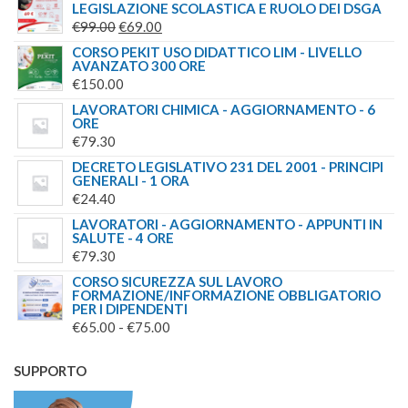
LEGISLAZIONE SCOLASTICA E RUOLO DEI DSGA
IL
IL
€
99.00
€
69.00
PREZZO
PREZZO
CORSO PEKIT USO DIDATTICO LIM - LIVELLO
AVANZATO 300 ORE
ORIGINALE
ATTUALE
€
150.00
ERA:
È:
LAVORATORI CHIMICA - AGGIORNAMENTO - 6
€99.00.
€69.00.
ORE
€
79.30
DECRETO LEGISLATIVO 231 DEL 2001 - PRINCIPI
GENERALI - 1 ORA
€
24.40
LAVORATORI - AGGIORNAMENTO - APPUNTI IN
SALUTE - 4 ORE
€
79.30
CORSO SICUREZZA SUL LAVORO
FORMAZIONE/INFORMAZIONE OBBLIGATORIO
PER I DIPENDENTI
FASCIA
€
65.00
-
€
75.00
DI
PREZZO:
SUPPORTO
DA