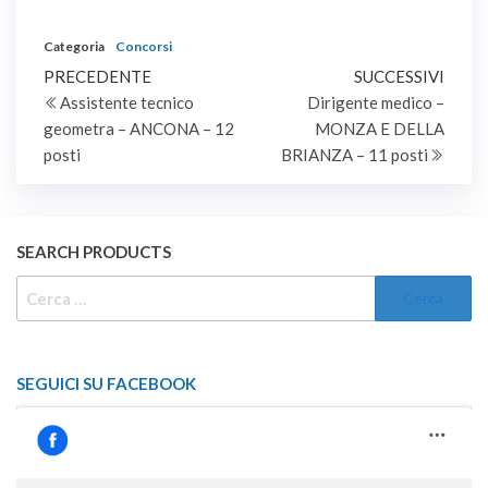
dirigente medico,
disciplina di neurologia, a
Categoria
Concorsi
tempo pieno ed
Navigazione
Articolo
indeterminato.
Artic
PRECEDENTE
SUCCESSIVI
precedente
succe
Assistente tecnico
Dirigente medico –
articoli
geometra – ANCONA – 12
MONZA E DELLA
posti
BRIANZA – 11 posti
SEARCH PRODUCTS
RICERCA
PER:
SEGUICI SU FACEBOOK