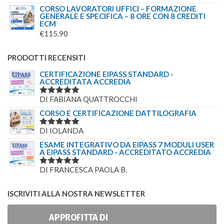
CORSO LAVORATORI UFFICI – FORMAZIONE
GENERALE E SPECIFICA – 8 ORE CON 8 CREDITI
ECM
€
115.90
PRODOTTI RECENSITI
CERTIFICAZIONE EIPASS STANDARD -
ACCREDITATA ACCREDIA
DI FABIANA QUATTROCCHI
VALUTATO
5
SU 5
CORSO E CERTIFICAZIONE DATTILOGRAFIA
DI IOLANDA
VALUTATO
5
SU 5
ESAME INTEGRATIVO DA EIPASS 7 MODULI USER
A EIPASS STANDARD - ACCREDITATO ACCREDIA
DI FRANCESCA PAOLA B.
VALUTATO
5
SU 5
ISCRIVITI ALLA NOSTRA NEWSLETTER
APPROFITTA DI