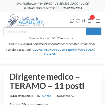
Salta
Orari Uffici: Lun-Ven 09:30 - 18:30; Sab 10:00 - 12:00
e
info@solsisacademy.it ||
+ 39 329 952 9244
vai
0
al
contenuto
SOLSIS
Cerca:
Corsi e
Cerca
Certificazioni
Academy
Informatiche
Benvenuti sul sito SOLSIS Academy
e
Iscriviti alla nostra newsletter per usufruire di sconti e promozioni
Linguistiche
I corsi più acquistati:
ICDL
//
EIPASS
//
Corso Coordinatore
//
Corso OSA
//
Corso SAB
Dirigente medico –
TERAMO – 11 posti
26 Dicembre 2024
By
Autore
Non attivi
Figura: Dirigente medico