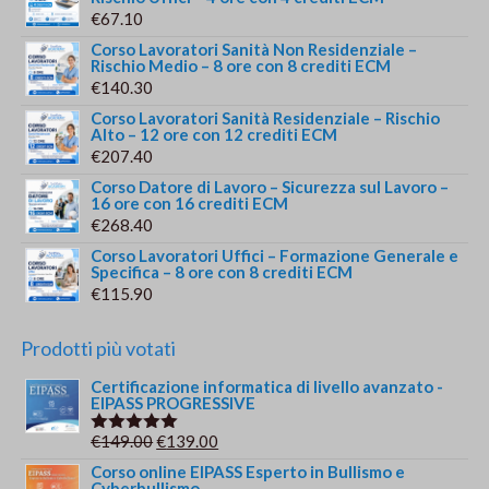
€
67.10
Corso Lavoratori Sanità Non Residenziale –
Rischio Medio – 8 ore con 8 crediti ECM
€
140.30
Corso Lavoratori Sanità Residenziale – Rischio
Alto – 12 ore con 12 crediti ECM
€
207.40
Corso Datore di Lavoro – Sicurezza sul Lavoro –
16 ore con 16 crediti ECM
€
268.40
Corso Lavoratori Uffici – Formazione Generale e
Specifica – 8 ore con 8 crediti ECM
€
115.90
Prodotti più votati
Certificazione informatica di livello avanzato -
EIPASS PROGRESSIVE
Il
Il
€
149.00
€
139.00
Valutato
5.00
su 5
prezzo
prezzo
Corso online EIPASS Esperto in Bullismo e
Cyberbullismo