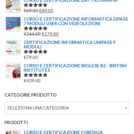
CORSO E CERTIFICAZIONE DATTILOGRAFIA
ORIGINALE
ATTUALE
IL
IL
€
69.00
€
49.00
VALUTATO
ERA:
È:
5.00
SU 5
PREZZO
PREZZO
CORSO E CERTIFICAZIONE INFORMATICA EIPASS
€244.00.
€179.00.
7 MODULI USER CON VIDEOLEZIONI
ORIGINALE
ATTUALE
ERA:
È:
IL
IL
€
244.00
€
179.00
VALUTATO
€69.00.
€49.00.
5.00
SU 5
PREZZO
PREZZO
CERTIFICAZIONE INFORMATICA UNIPASS 9
MODULI
ORIGINALE
ATTUALE
ERA:
È:
€
79.00
VALUTATO
€244.00.
€179.00.
5.00
SU 5
CORSO E CERTIFICAZIONE INGLESE B2 - BRITISH
INSTITUTES
€
439.00
VALUTATO
5.00
SU 5
CATEGORIE PRODOTTO
SELEZIONA UNA CATEGORIA
PRODOTTI
CORSO E CERTIFICAZIONE FORDSGA: