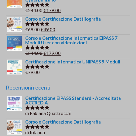
originale
attuale
era:
è:
Il
Il
€
244.00
€
179.00
Valutato
€149.00.
€139.00.
5.00
su 5
prezzo
prezzo
Corso e Certificazione Dattilografia
originale
attuale
Il
Il
€
69.00
€
49.00
Valutato
era:
è:
5.00
su 5
prezzo
prezzo
Corso e Certificazione informatica EIPASS 7
€244.00.
€179.00.
Moduli User con videolezioni
originale
attuale
era:
è:
Il
Il
€
244.00
€
179.00
Valutato
€69.00.
€49.00.
5.00
su 5
prezzo
prezzo
Certificazione Informatica UNIPASS 9 Moduli
originale
attuale
€
79.00
Valutato
era:
è:
5.00
su 5
€244.00.
€179.00.
Recensioni recenti
Certificazione EIPASS Standard - Accreditata
ACCREDIA
di Fabiana Quattrocchi
Valutato
5
su 5
Corso e Certificazione Dattilografia
di Iolanda
Valutato
5