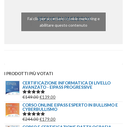
SEGUICI SU FACEBOOK
Fai clic per accettare i cookie marketing e
abilitare questo contenuto
I PRODOTTI PIÙ VOTATI
CERTIFICAZIONE INFORMATICA DI LIVELLO
AVANZATO - EIPASS PROGRESSIVE
IL
IL
€
149.00
€
139.00
VALUTATO
5.00
SU 5
PREZZO
PREZZO
CORSO ONLINE EIPASS ESPERTO IN BULLISMO E
CYBERBULLISMO
ORIGINALE
ATTUALE
ERA:
È:
IL
IL
€
244.00
€
179.00
VALUTATO
€149.00.
€139.00.
5.00
SU 5
PREZZO
PREZZO