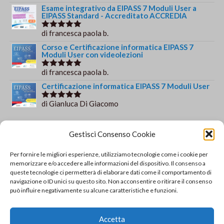
su 5
Esame integrativo da EIPASS 7 Moduli User a
EIPASS Standard - Accreditato ACCREDIA
di francesca paola b.
Valutato
5
su 5
Corso e Certificazione informatica EIPASS 7
Moduli User con videolezioni
di francesca paola b.
Valutato
5
su 5
Certificazione informatica EIPASS 7 Moduli User
di Gianluca Di Giacomo
Valutato
5
su 5
Orario e informazioni
Gestisci Consenso Cookie
Via Gaudio Maiori
Per fornire le migliori esperienze, utilizziamo tecnologie come i cookie per
84013 Cava de' Tirreni
memorizzare e/o accedere alle informazioni del dispositivo. Il consenso a
+39 329 952 9244
queste tecnologie ci permetterà di elaborare dati come il comportamento di
navigazione o ID unici su questo sito. Non acconsentire o ritirare il consenso
info@solsisacademy.it
può influire negativamente su alcune caratteristiche e funzioni.
Lun-Ven: 09:30-18:30, Sab: 10:00-12:00
Pausa pranzo: 13:30-15:30
Accetta