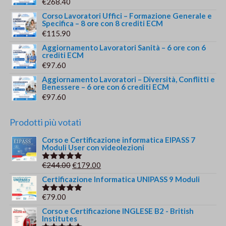
€
268.40
Corso Lavoratori Uffici – Formazione Generale e
Specifica – 8 ore con 8 crediti ECM
€
115.90
Aggiornamento Lavoratori Sanità – 6 ore con 6
crediti ECM
€
97.60
Aggiornamento Lavoratori – Diversità, Conflitti e
Benessere – 6 ore con 6 crediti ECM
€
97.60
Prodotti più votati
Corso e Certificazione informatica EIPASS 7
Moduli User con videolezioni
Il
Il
€
244.00
€
179.00
Valutato
5.00
su 5
prezzo
prezzo
Certificazione Informatica UNIPASS 9 Moduli
originale
attuale
€
79.00
Valutato
era:
è:
5.00
su 5
Corso e Certificazione INGLESE B2 - British
€244.00.
€179.00.
Institutes