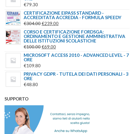
€
79.30
ERA:
È:
CERTIFICAZIONE EIPASS STANDARD -
€149.00.
€139.00.
ACCREDITATA ACCREDIA - FORMULA SPEEDY
IL
IL
€
304.00
€
239.00
PREZZO
PREZZO
CORSO E CERTIFICAZIONE FORDSGA:
ORDINAMENTO E GESTIONE AMMINISTRATIVA
ORIGINALE
ATTUALE
DELLE ISTITUZIONI SCOLASTICHE
ERA:
È:
IL
IL
€
100.00
€
69.00
€304.00.
€239.00.
PREZZO
PREZZO
MICROSOFT ACCESS 2010 - ADVANCED LEVEL - 7
ORE
ORIGINALE
ATTUALE
€
109.80
ERA:
È:
PRIVACY GDPR - TUTELA DEI DATI PERSONALI - 3
€100.00.
€69.00.
ORE
€
48.80
SUPPORTO