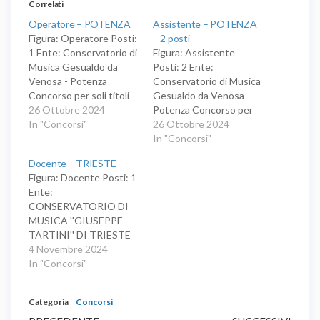
Correlati
Operatore – POTENZA
Assistente – POTENZA
Figura: Operatore Posti:
– 2 posti
1 Ente: Conservatorio di
Figura: Assistente
Musica Gesualdo da
Posti: 2 Ente:
Venosa - Potenza
Conservatorio di Musica
Concorso per soli titoli
Gesualdo da Venosa -
per l’aggiornamento e/o
26 Ottobre 2024
Potenza Concorso per
nuova inclusione della
In "Concorsi"
soli titoli per
26 Ottobre 2024
graduatoria d’Istituto
l’aggiornamento e/o
In "Concorsi"
permanente relativa al
nuova inclusione della
Docente – TRIESTE
profilo professionale di
graduatoria d’Istituto
Figura: Docente Posti: 1
OPERATORE
permanente relativa al
Ente:
profilo professionale di
CONSERVATORIO DI
ASSISTENTE
MUSICA ''GIUSEPPE
TARTINI'' DI TRIESTE
RECLUTAMENTO A
4 Novembre 2024
TEMPO
In "Concorsi"
INDETERMINATO DI
DOCENTI DI PRIMA
Categoria
Concorsi
FASCIA NEI