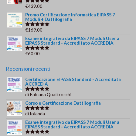
€
439.00
Valutato
5.00
su 5
Promo Certificazione Informatica EIPASS 7
Moduli + Dattilografia
€
169.00
Valutato
5.00
su 5
Esame integrativo da EIPASS 7 Moduli User a
EIPASS Standard - Accreditato ACCREDIA
€
60.00
Valutato
5.00
su 5
Recensioni recenti
Certificazione EIPASS Standard - Accreditata
ACCREDIA
di Fabiana Quattrocchi
Valutato
5
su 5
Corso e Certificazione Dattilografia
di Iolanda
Valutato
5
su 5
Esame integrativo da EIPASS 7 Moduli User a
EIPASS Standard - Accreditato ACCREDIA