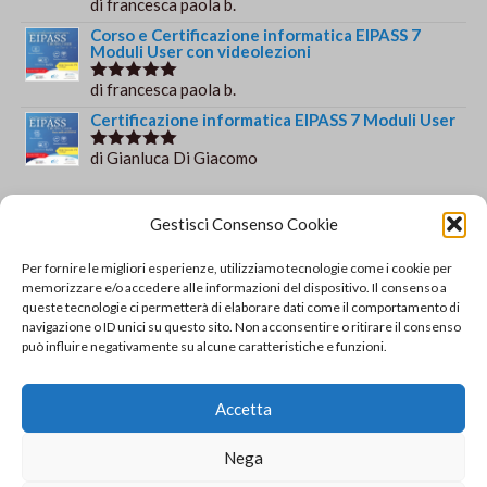
di francesca paola b.
Valutato
5
su 5
Corso e Certificazione informatica EIPASS 7
Moduli User con videolezioni
di francesca paola b.
Valutato
5
su 5
Certificazione informatica EIPASS 7 Moduli User
di Gianluca Di Giacomo
Valutato
5
su 5
Orario e informazioni
Gestisci Consenso Cookie
Via Gaudio Maiori
Per fornire le migliori esperienze, utilizziamo tecnologie come i cookie per
84013 Cava de' Tirreni
memorizzare e/o accedere alle informazioni del dispositivo. Il consenso a
+39 329 952 9244
queste tecnologie ci permetterà di elaborare dati come il comportamento di
navigazione o ID unici su questo sito. Non acconsentire o ritirare il consenso
info@solsisacademy.it
può influire negativamente su alcune caratteristiche e funzioni.
Lun-Ven: 09:30-18:30, Sab: 10:00-12:00
Pausa pranzo: 13:30-15:30
Accetta
© Copyright - SOLSIS Academy by SOLUZIONE E
Nega
SISTEMI di Catino Valentino - Via Gaudio Maiori - 84013
Cava De' Tirreni (SA) - P.Iva 04893790651 REA: