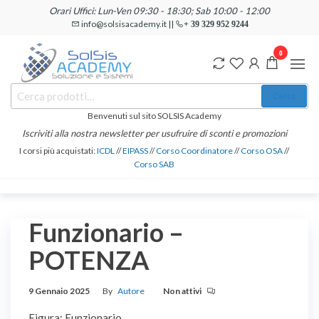
Salta
Orari Uffici: Lun-Ven 09:30 - 18:30; Sab 10:00 - 12:00
e
info@solsisacademy.it ||
+ 39 329 952 9244
vai
0
al
contenuto
SOLSIS
Cerca:
Corsi e
Cerca
Certificazioni
Academy
Informatiche
Benvenuti sul sito SOLSIS Academy
e
Iscriviti alla nostra newsletter per usufruire di sconti e promozioni
Linguistiche
I corsi più acquistati:
ICDL
//
EIPASS
//
Corso Coordinatore
//
Corso OSA
//
Corso SAB
Funzionario –
POTENZA
9 Gennaio 2025
By
Autore
Non attivi
Figura: Funzionario