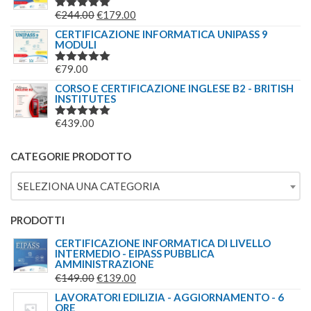
ERA:
È:
IL
IL
€
244.00
€
179.00
VALUTATO
€69.00.
€49.00.
5.00
SU 5
PREZZO
PREZZO
CERTIFICAZIONE INFORMATICA UNIPASS 9
MODULI
ORIGINALE
ATTUALE
ERA:
È:
€
79.00
VALUTATO
€244.00.
€179.00.
5.00
SU 5
CORSO E CERTIFICAZIONE INGLESE B2 - BRITISH
INSTITUTES
€
439.00
VALUTATO
5.00
SU 5
CATEGORIE PRODOTTO
SELEZIONA UNA CATEGORIA
PRODOTTI
CERTIFICAZIONE INFORMATICA DI LIVELLO
INTERMEDIO - EIPASS PUBBLICA
AMMINISTRAZIONE
IL
IL
€
149.00
€
139.00
PREZZO
PREZZO
LAVORATORI EDILIZIA - AGGIORNAMENTO - 6
ORE
ORIGINALE
ATTUALE