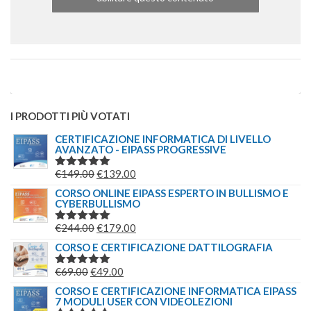
I PRODOTTI PIÙ VOTATI
CERTIFICAZIONE INFORMATICA DI LIVELLO
AVANZATO - EIPASS PROGRESSIVE
IL
IL
€
149.00
€
139.00
VALUTATO
5.00
SU 5
PREZZO
PREZZO
CORSO ONLINE EIPASS ESPERTO IN BULLISMO E
CYBERBULLISMO
ORIGINALE
ATTUALE
ERA:
È:
IL
IL
€
244.00
€
179.00
VALUTATO
€149.00.
€139.00.
5.00
SU 5
PREZZO
PREZZO
CORSO E CERTIFICAZIONE DATTILOGRAFIA
ORIGINALE
ATTUALE
IL
IL
€
69.00
€
49.00
VALUTATO
ERA:
È:
5.00
SU 5
PREZZO
PREZZO
CORSO E CERTIFICAZIONE INFORMATICA EIPASS
€244.00.
€179.00.
7 MODULI USER CON VIDEOLEZIONI
ORIGINALE
ATTUALE