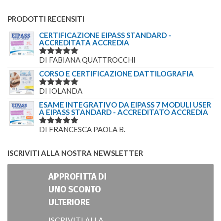
PRODOTTI RECENSITI
CERTIFICAZIONE EIPASS STANDARD -
ACCREDITATA ACCREDIA
DI FABIANA QUATTROCCHI
VALUTATO
5
SU 5
CORSO E CERTIFICAZIONE DATTILOGRAFIA
DI IOLANDA
VALUTATO
5
SU 5
ESAME INTEGRATIVO DA EIPASS 7 MODULI USER
A EIPASS STANDARD - ACCREDITATO ACCREDIA
DI FRANCESCA PAOLA B.
VALUTATO
5
SU 5
ISCRIVITI ALLA NOSTRA NEWSLETTER
APPROFITTA DI
UNO SCONTO
ULTERIORE
ISCRIVITI ALLA