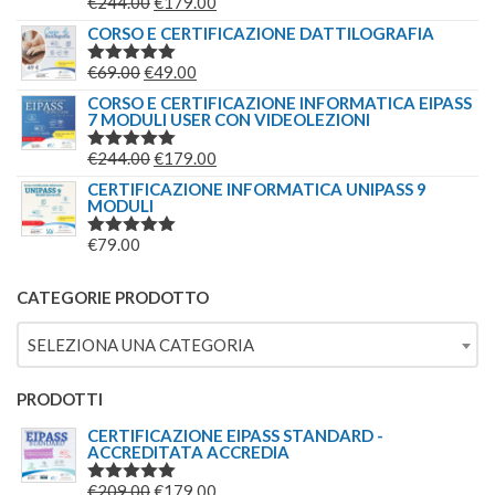
IL
IL
€
244.00
€
179.00
VALUTATO
€149.00.
€139.00.
5.00
SU 5
PREZZO
PREZZO
CORSO E CERTIFICAZIONE DATTILOGRAFIA
ORIGINALE
ATTUALE
IL
IL
€
69.00
€
49.00
VALUTATO
ERA:
È:
5.00
SU 5
PREZZO
PREZZO
CORSO E CERTIFICAZIONE INFORMATICA EIPASS
€244.00.
€179.00.
7 MODULI USER CON VIDEOLEZIONI
ORIGINALE
ATTUALE
ERA:
È:
IL
IL
€
244.00
€
179.00
VALUTATO
€69.00.
€49.00.
5.00
SU 5
PREZZO
PREZZO
CERTIFICAZIONE INFORMATICA UNIPASS 9
MODULI
ORIGINALE
ATTUALE
ERA:
È:
€
79.00
VALUTATO
€244.00.
€179.00.
5.00
SU 5
CATEGORIE PRODOTTO
SELEZIONA UNA CATEGORIA
PRODOTTI
CERTIFICAZIONE EIPASS STANDARD -
ACCREDITATA ACCREDIA
IL
IL
€
209.00
€
179.00
VALUTATO