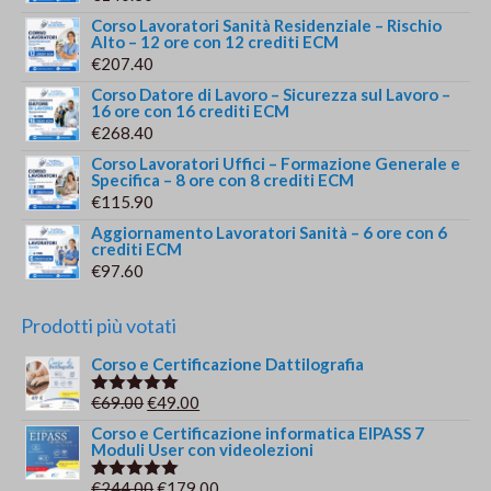
Corso Lavoratori Sanità Residenziale – Rischio
Alto – 12 ore con 12 crediti ECM
€
207.40
Corso Datore di Lavoro – Sicurezza sul Lavoro –
16 ore con 16 crediti ECM
€
268.40
Corso Lavoratori Uffici – Formazione Generale e
Specifica – 8 ore con 8 crediti ECM
€
115.90
Aggiornamento Lavoratori Sanità – 6 ore con 6
crediti ECM
€
97.60
Prodotti più votati
Corso e Certificazione Dattilografia
Il
Il
€
69.00
€
49.00
Valutato
5.00
su 5
prezzo
prezzo
Corso e Certificazione informatica EIPASS 7
Moduli User con videolezioni
originale
attuale
era:
è:
Il
Il
€
244.00
€
179.00