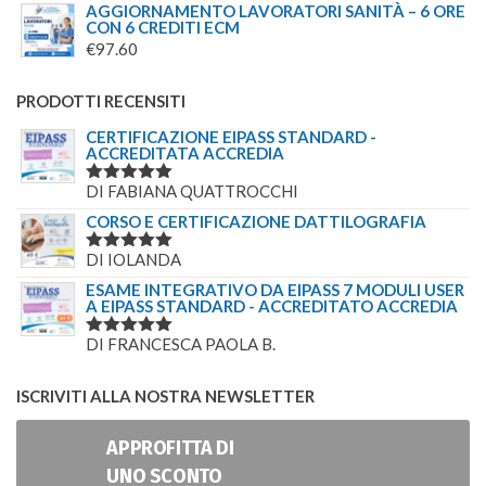
AGGIORNAMENTO LAVORATORI SANITÀ – 6 ORE
CON 6 CREDITI ECM
€
97.60
PRODOTTI RECENSITI
CERTIFICAZIONE EIPASS STANDARD -
ACCREDITATA ACCREDIA
DI FABIANA QUATTROCCHI
VALUTATO
5
SU 5
CORSO E CERTIFICAZIONE DATTILOGRAFIA
DI IOLANDA
VALUTATO
5
SU 5
ESAME INTEGRATIVO DA EIPASS 7 MODULI USER
A EIPASS STANDARD - ACCREDITATO ACCREDIA
DI FRANCESCA PAOLA B.
VALUTATO
5
SU 5
ISCRIVITI ALLA NOSTRA NEWSLETTER
APPROFITTA DI
UNO SCONTO