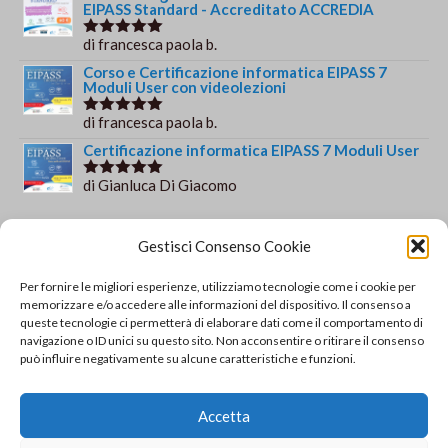
EIPASS Standard - Accreditato ACCREDIA
di francesca paola b.
Valutato
5
su 5
Corso e Certificazione informatica EIPASS 7
Moduli User con videolezioni
di francesca paola b.
Valutato
5
su 5
Certificazione informatica EIPASS 7 Moduli User
di Gianluca Di Giacomo
Valutato
5
su 5
Orario e informazioni
Gestisci Consenso Cookie
Via Gaudio Maiori
Per fornire le migliori esperienze, utilizziamo tecnologie come i cookie per
84013 Cava de' Tirreni
memorizzare e/o accedere alle informazioni del dispositivo. Il consenso a
+39 329 952 9244
queste tecnologie ci permetterà di elaborare dati come il comportamento di
navigazione o ID unici su questo sito. Non acconsentire o ritirare il consenso
info@solsisacademy.it
può influire negativamente su alcune caratteristiche e funzioni.
Lun-Ven: 09:30-18:30, Sab: 10:00-12:00
Pausa pranzo: 13:30-15:30
Accetta
© Copyright - SOLSIS Academy by SOLUZIONE E