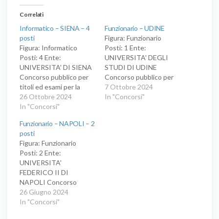
Correlati
Informatico – SIENA – 4
Funzionario – UDINE
posti
Figura: Funzionario
Figura: Informatico
Posti: 1 Ente:
Posti: 4 Ente:
UNIVERSITA' DEGLI
UNIVERSITA' DI SIENA
STUDI DI UDINE
Concorso pubblico per
Concorso pubblico per
titoli ed esami per la
esami con eventuale
7 Ottobre 2024
copertura di n. 4 posti
26 Ottobre 2024
preselezione per la
In "Concorsi"
Area Collaboratori
In "Concorsi"
copertura di n. 1 posto
Settore Tecnico-
di personale Area dei
Funzionario – NAPOLI – 2
Informatico con
Funzionari Settore
posti
contratto di lavoro a
scientifico-tecnologico
Figura: Funzionario
tempo indeterminato e
prioritariamente
Posti: 2 Ente:
pieno presso l’Università
riservato ai volontari
UNIVERSITA'
degli Studi di Siena per
delle Forze armate ai
FEDERICO II DI
le esigenze dell’Area
sensi del D. Lgs. n. 66 del
NAPOLI Concorso
Organizzazione e
15 marzo 2010 articoli…
pubblico, per esami, per
26 Giugno 2024
Sistemi Informativi
la copertura di due posti
In "Concorsi"
(AOSI) di…
dell'area dei funzionari, a