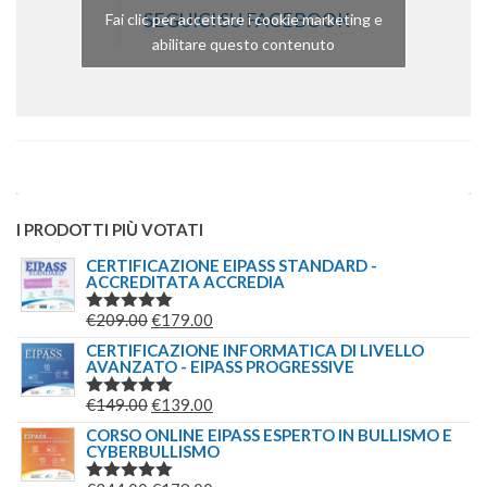
SEGUICI SU FACEBOOK
Fai clic per accettare i cookie marketing e
abilitare questo contenuto
I PRODOTTI PIÙ VOTATI
CERTIFICAZIONE EIPASS STANDARD -
ACCREDITATA ACCREDIA
IL
IL
€
209.00
€
179.00
VALUTATO
5.00
SU 5
PREZZO
PREZZO
CERTIFICAZIONE INFORMATICA DI LIVELLO
AVANZATO - EIPASS PROGRESSIVE
ORIGINALE
ATTUALE
ERA:
È:
IL
IL
€
149.00
€
139.00
VALUTATO
€209.00.
€179.00.
5.00
SU 5
PREZZO
PREZZO
CORSO ONLINE EIPASS ESPERTO IN BULLISMO E
CYBERBULLISMO
ORIGINALE
ATTUALE
ERA:
È: