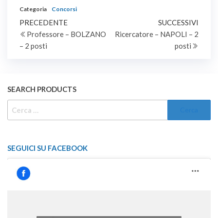
tempo indeterminato e
Categoria
Concorsi
pieno, per le esigenze
Navigazione
Articolo
contabili, di cui un posto
Artic
PRECEDENTE
SUCCESSIVI
riservato alle Forze
precedente
succe
Professore – BOLZANO
Ricercatore – NAPOLI – 2
articoli
armate.
– 2 posti
posti
SEARCH PRODUCTS
RICERCA
PER:
SEGUICI SU FACEBOOK