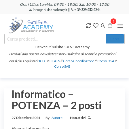
Salta
Orari Uffici: Lun-Ven 09:30 - 18:30; Sab 10:00 - 12:00
e
info@solsisacademy.it ||
+ 39 329 952 9244
vai
0
al
contenuto
SOLSIS
Cerca:
Corsi e
Cerca
Certificazioni
Academy
Informatiche
Benvenuti sul sito SOLSIS Academy
e
Iscriviti alla nostra newsletter per usufruire di sconti e promozioni
Linguistiche
I corsi più acquistati:
ICDL
//
EIPASS
//
Corso Coordinatore
//
Corso OSA
//
Corso SAB
Informatico –
POTENZA – 2 posti
27 Dicembre 2024
By
Autore
Non attivi
Figura: Informatico