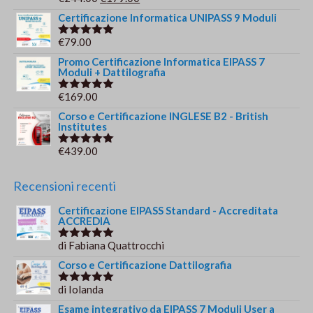
Valutato
€69.00.
€49.00.
5.00
su 5
prezzo
prezzo
Certificazione Informatica UNIPASS 9 Moduli
originale
attuale
€
79.00
Valutato
era:
è:
5.00
su 5
Promo Certificazione Informatica EIPASS 7
€244.00.
€179.00.
Moduli + Dattilografia
€
169.00
Valutato
5.00
su 5
Corso e Certificazione INGLESE B2 - British
Institutes
€
439.00
Valutato
5.00
su 5
Recensioni recenti
Certificazione EIPASS Standard - Accreditata
ACCREDIA
di Fabiana Quattrocchi
Valutato
5
su 5
Corso e Certificazione Dattilografia
di Iolanda
Valutato
5
su 5
Esame integrativo da EIPASS 7 Moduli User a