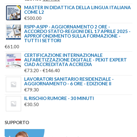
5.00
SU 5
PREZZO
PREZZO
MASTER IN DIDATTICA DELLA LINGUA ITALIANA
COME L2
ORIGINALE
ATTUALE
€
500.00
ERA:
È:
RSPP-ASPP - AGGIORNAMENTO 2 ORE -
€209.00.
€179.00.
ACCORDO STATO-REGIONI DEL 17 APRILE 2025 -
APPROFONDIMENTO SULLA FORMAZIONE -
TUTTI I SETTORI
€
61.00
CERTIFICAZIONE INTERNAZIONALE
ALFABETIZZAZIONE DIGITALE - PEKIT EXPERT
CIAD ACCREDITATA ACCREDIA
FASCIA
€
73.20
-
€
146.40
DI
LAVORATORI SANITARIO RESIDENZIALE -
AGGIORNAMENTO - 6 ORE - EDIZIONE II
PREZZO:
€
79.30
DA
IL RISCHIO RUMORE - 30 MINUTI
€73.20
€
30.50
A
€146.40
SUPPORTO