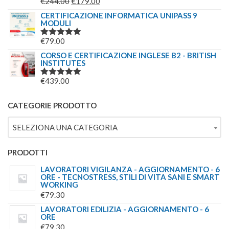
IL
IL
€
244.00
€
179.00
VALUTATO
€69.00.
€49.00.
5.00
SU 5
PREZZO
PREZZO
CERTIFICAZIONE INFORMATICA UNIPASS 9
MODULI
ORIGINALE
ATTUALE
ERA:
È:
€
79.00
VALUTATO
€244.00.
€179.00.
5.00
SU 5
CORSO E CERTIFICAZIONE INGLESE B2 - BRITISH
INSTITUTES
€
439.00
VALUTATO
5.00
SU 5
CATEGORIE PRODOTTO
SELEZIONA UNA CATEGORIA
PRODOTTI
LAVORATORI VIGILANZA - AGGIORNAMENTO - 6
ORE - TECNOSTRESS, STILI DI VITA SANI E SMART
WORKING
€
79.30
LAVORATORI EDILIZIA - AGGIORNAMENTO - 6
ORE
€
79.30