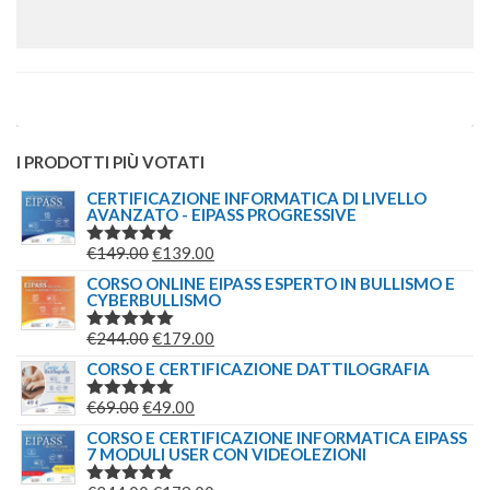
I PRODOTTI PIÙ VOTATI
CERTIFICAZIONE INFORMATICA DI LIVELLO
AVANZATO - EIPASS PROGRESSIVE
IL
IL
€
149.00
€
139.00
VALUTATO
5.00
SU 5
PREZZO
PREZZO
CORSO ONLINE EIPASS ESPERTO IN BULLISMO E
CYBERBULLISMO
ORIGINALE
ATTUALE
ERA:
È:
IL
IL
€
244.00
€
179.00
VALUTATO
€149.00.
€139.00.
5.00
SU 5
PREZZO
PREZZO
CORSO E CERTIFICAZIONE DATTILOGRAFIA
ORIGINALE
ATTUALE
IL
IL
€
69.00
€
49.00
VALUTATO
ERA:
È:
5.00
SU 5
PREZZO
PREZZO
CORSO E CERTIFICAZIONE INFORMATICA EIPASS
€244.00.
€179.00.
7 MODULI USER CON VIDEOLEZIONI
ORIGINALE
ATTUALE
ERA:
È: