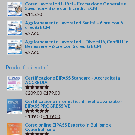
Corso Lavoratori Uffici – Formazione Generale e
Specifica – 8 ore con 8 crediti ECM
€
115.90
Aggiornamento Lavoratori Sanità – 6 ore con 6
crediti ECM
€
97.60
Aggiornamento Lavoratori – Diversità, Conflitti e
Benessere – 6 ore con 6 crediti ECM
€
97.60
Prodotti più votati
Certificazione EIPASS Standard - Accreditata
ACCREDIA
Il
Il
€
209.00
€
179.00
Valutato
5.00
su 5
prezzo
prezzo
Certificazione informatica di livello avanzato -
EIPASS PROGRESSIVE
originale
attuale
era:
è:
Il
Il
€
149.00
€
139.00
Valutato
€209.00.
€179.00.
5.00
su 5
prezzo
prezzo
Corso online EIPASS Esperto in Bullismo e
Cyberbullismo
originale
attuale