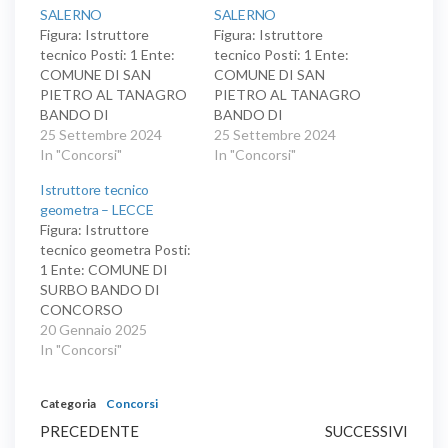
SALERNO
SALERNO
Figura: Istruttore
Figura: Istruttore
tecnico Posti: 1 Ente:
tecnico Posti: 1 Ente:
COMUNE DI SAN
COMUNE DI SAN
PIETRO AL TANAGRO
PIETRO AL TANAGRO
BANDO DI
BANDO DI
CONCORSO
25 Settembre 2024
CONCORSO
25 Settembre 2024
PUBBLICO PER TITOLI
In "Concorsi"
PUBBLICO PER TITOLI
In "Concorsi"
ED ESAMI PER
ED ESAMI PER
Istruttore tecnico
L’ASSUNZIONE A
L’ASSUNZIONE A
geometra – LECCE
TEMPO PIENO E
TEMPO PIENO E
Figura: Istruttore
INDETERMINATO DI
INDETERMINATO DI
tecnico geometra Posti:
N.1 UNITA’ DI
N.1 UNITA’ DI
1 Ente: COMUNE DI
PERSONALE - AREA
PERSONALE - AREA
SURBO BANDO DI
DEGLI ISTRUTTORI
DEGLI ISTRUTTORI
CONCORSO
CON PROFILO
CON PROFILO
PUBBLICO PER SOLI
20 Gennaio 2025
ISTRUTTORE
ISTRUTTORE
ESAMI PER
In "Concorsi"
TECNICO -
TECNICO -
L’ASSUNZIONE A
GEOMETRA – CCNL
GEOMETRA – CCNL
TEMPO
2019/2021
2019/2021
Categoria
Concorsi
INDETERMINATO E
Navigazione
Articolo
PARZIALE (30 ORE) DI
Artic
PRECEDENTE
SUCCESSIVI