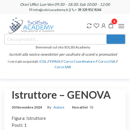
Salta
Orari Uffici: Lun-Ven 09:30 - 18:30; Sab 10:00 - 12:00
e
info@solsisacademy.it ||
+ 39 329 952 9244
vai
0
al
contenuto
SOLSIS
Cerca:
Corsi e
Cerca
Certificazioni
Academy
Informatiche
Benvenuti sul sito SOLSIS Academy
e
Iscriviti alla nostra newsletter per usufruire di sconti e promozioni
Linguistiche
I corsi più acquistati:
ICDL
//
EIPASS
//
Corso Coordinatore
//
Corso OSA
//
Corso SAB
Istruttore – GENOVA
30 Novembre 2024
By
Autore
Non attivi
Figura: Istruttore
Posti: 1