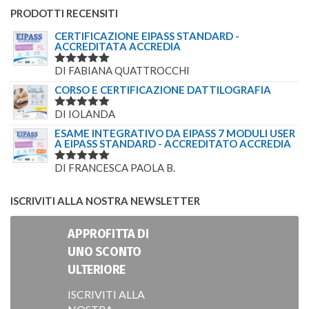
PRODOTTI RECENSITI
CERTIFICAZIONE EIPASS STANDARD -
ACCREDITATA ACCREDIA
DI FABIANA QUATTROCCHI
VALUTATO
5
SU 5
CORSO E CERTIFICAZIONE DATTILOGRAFIA
DI IOLANDA
VALUTATO
5
SU 5
ESAME INTEGRATIVO DA EIPASS 7 MODULI USER
A EIPASS STANDARD - ACCREDITATO ACCREDIA
DI FRANCESCA PAOLA B.
VALUTATO
5
SU 5
ISCRIVITI ALLA NOSTRA NEWSLETTER
APPROFITTA DI
UNO SCONTO
ULTERIORE
ISCRIVITI ALLA