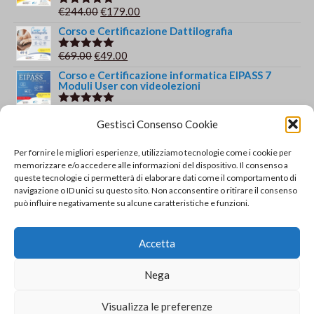
era:
è:
Il
Il
€
244.00
€
179.00
Valutato
€149.00.
€139.00.
5.00
su 5
prezzo
prezzo
Corso e Certificazione Dattilografia
originale
attuale
Il
Il
€
69.00
€
49.00
Valutato
era:
è:
5.00
su 5
prezzo
prezzo
Corso e Certificazione informatica EIPASS 7
€244.00.
€179.00.
Moduli User con videolezioni
originale
attuale
era:
è:
Il
Il
€
244.00
€
179.00
Valutato
€69.00.
€49.00.
5.00
su 5
Gestisci Consenso Cookie
prezzo
prezzo
originale
attuale
Recensioni recenti
Per fornire le migliori esperienze, utilizziamo tecnologie come i cookie per
era:
è:
memorizzare e/o accedere alle informazioni del dispositivo. Il consenso a
Certificazione EIPASS Standard - Accreditata
€244.00.
€179.00.
queste tecnologie ci permetterà di elaborare dati come il comportamento di
ACCREDIA
navigazione o ID unici su questo sito. Non acconsentire o ritirare il consenso
può influire negativamente su alcune caratteristiche e funzioni.
di Fabiana Quattrocchi
Valutato
5
su 5
Corso e Certificazione Dattilografia
Accetta
di Iolanda
Valutato
5
su 5
Esame integrativo da EIPASS 7 Moduli User a
Nega
EIPASS Standard - Accreditato ACCREDIA
di francesca paola b.
Visualizza le preferenze
Valutato
5