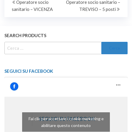
N. 1 UNITÀ NEL
precedente
succe
Operatore socio
Operatore socio sanitario –
articoli
PROFILO
sanitario – VICENZA
TREVISO – 5 posti
PROFESSIONALE DI
ISTRUTTORE
TECNICO -
GEOMETRA - AREA
SEARCH PRODUCTS
DEGLI ISTRUTTORI –
POSIZIONE
RICERCA
ECONOMICA C1 - DEL
PER:
VIGENTE CCNL…
SEGUICI SU FACEBOOK
SEGUICI SU FACEBOOK
Fai clic per accettare i cookie marketing e
abilitare questo contenuto