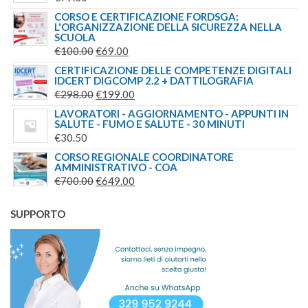
CORSO E CERTIFICAZIONE FORDSGA:
L'ORGANIZZAZIONE DELLA SICUREZZA NELLA
SCUOLA
IL
IL
€
100.00
€
69.00
PREZZO
PREZZO
CERTIFICAZIONE DELLE COMPETENZE DIGITALI
IDCERT DIGCOMP 2.2 + DATTILOGRAFIA
ORIGINALE
ATTUALE
IL
IL
€
298.00
€
199.00
ERA:
È:
PREZZO
PREZZO
LAVORATORI - AGGIORNAMENTO - APPUNTI IN
€100.00.
€69.00.
SALUTE - FUMO E SALUTE - 30 MINUTI
ORIGINALE
ATTUALE
€
30.50
ERA:
È:
CORSO REGIONALE COORDINATORE
€298.00.
€199.00.
AMMINISTRATIVO - COA
IL
IL
€
700.00
€
649.00
PREZZO
PREZZO
ORIGINALE
ATTUALE
SUPPORTO
ERA:
È:
€700.00.
€649.00.