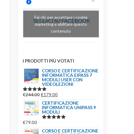
Fai clic per accettare i cookie
SEGUICI SU FACEBOOK
marketing e abilitare questo
contenuto
I PRODOTTI PIÙ VOTATI
CORSO E CERTIFICAZIONE
INFORMATICA EIPASS 7
MODULI USER CON
VIDEOLEZIONI
IL
IL
€
244.00
€
179.00
VALUTATO
5.00
SU 5
PREZZO
PREZZO
CERTIFICAZIONE
INFORMATICA UNIPASS 9
ORIGINALE
ATTUALE
MODULI
ERA:
È:
€
79.00
€244.00.
€179.00.
VALUTATO
5.00
SU 5
CORSO E CERTIFICAZIONE