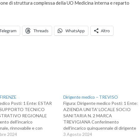
ione di struttura complessa della UO Medicina interna e reparto
Telegram
Threads
WhatsApp
Altro
 FIRENZE
Dirigente medico – TREVISO
edico Posti: 1 Ente: ESTAR
Figura: Dirigente medico Posti: 1 Ente:
I SUPPORTO TECNICO
AZIENDA UNITA' LOCALE SOCIO
STRATIVO REGIONALE
SANITARIA N. 2 MARCA
nto dell'incarico
TREVIGIANA Conferimento
ale, rinnovabile e con
dell'incarico quinquennale di dirigente
esclusivo, di direzione della
bre 2024
medico, direzione di struttura
3 Agosto 2024