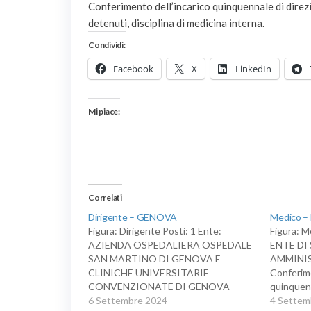
Conferimento dell’incarico quinquennale di direz
detenuti, disciplina di medicina interna.
Condividi:
Facebook
X
LinkedIn
Mi piace:
Correlati
Dirigente – GENOVA
Medico –
Figura: Dirigente Posti: 1 Ente:
Figura: M
AZIENDA OSPEDALIERA OSPEDALE
ENTE D
SAN MARTINO DI GENOVA E
AMMINI
CLINICHE UNIVERSITARIE
Conferime
CONVENZIONATE DI GENOVA
quinquenn
Conferimento dell'incarico
6 Settembre 2024
rapporto 
4 Settem