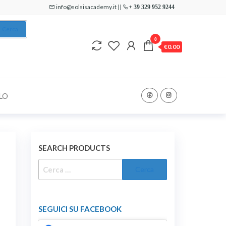
info@solsisacademy.it ||
+ 39 329 952 9244
Cerca
0
€0.00
LO
SEARCH PRODUCTS
RICERCA
PER:
SEGUICI SU FACEBOOK