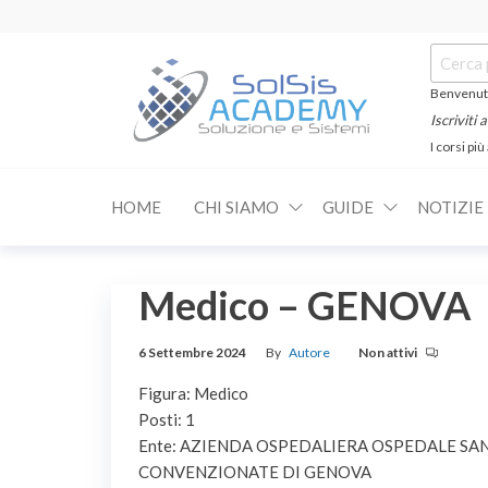
Salta
e
Cerca:
vai
al
Benvenuti
contenuto
Iscriviti
I corsi più
SOLSIS
Corsi e
Certificazioni
Academy
Informatiche
HOME
CHI SIAMO
GUIDE
NOTIZIE
e
Linguistiche
Medico – GENOVA
6 Settembre 2024
By
Autore
Non attivi
Figura: Medico
Posti: 1
Ente: AZIENDA OSPEDALIERA OSPEDALE SAN
CONVENZIONATE DI GENOVA