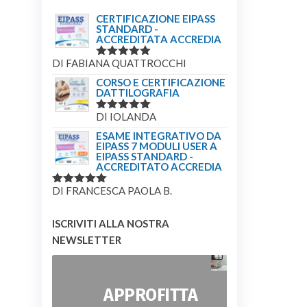
CERTIFICAZIONE EIPASS
STANDARD -
ACCREDITATA ACCREDIA
DI FABIANA QUATTROCCHI
VALUTATO
5
SU 5
CORSO E CERTIFICAZIONE
DATTILOGRAFIA
DI IOLANDA
VALUTATO
5
SU 5
ESAME INTEGRATIVO DA
EIPASS 7 MODULI USER A
EIPASS STANDARD -
ACCREDITATO ACCREDIA
DI FRANCESCA PAOLA B.
VALUTATO
5
SU 5
ISCRIVITI ALLA NOSTRA
NEWSLETTER
APPROFITTA