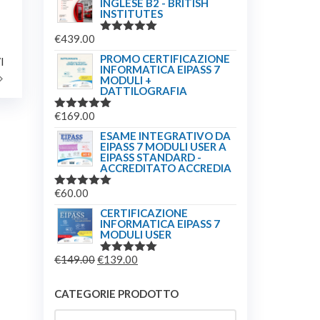
INGLESE B2 - BRITISH
INSTITUTES
€
439.00
VALUTATO
5.00
SU 5
PROMO CERTIFICAZIONE
Articolo
I
INFORMATICA EIPASS 7
successivo
MODULI +
DATTILOGRAFIA
€
169.00
VALUTATO
5.00
SU 5
ESAME INTEGRATIVO DA
EIPASS 7 MODULI USER A
EIPASS STANDARD -
ACCREDITATO ACCREDIA
€
60.00
VALUTATO
5.00
SU 5
CERTIFICAZIONE
INFORMATICA EIPASS 7
MODULI USER
IL
IL
€
149.00
€
139.00
VALUTATO
5.00
SU 5
PREZZO
PREZZO
ORIGINALE
ATTUALE
CATEGORIE PRODOTTO
ERA:
È: