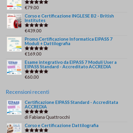
originale
attuale
€
79.00
Valutato
era:
è:
5.00
su 5
Corso e Certificazione INGLESE B2 - British
€244.00.
€179.00.
Institutes
€
439.00
Valutato
5.00
su 5
Promo Certificazione Informatica EIPASS 7
Moduli + Dattilografia
€
169.00
Valutato
5.00
su 5
Esame integrativo da EIPASS 7 Moduli User a
EIPASS Standard - Accreditato ACCREDIA
€
60.00
Valutato
5.00
su 5
Recensioni recenti
Certificazione EIPASS Standard - Accreditata
ACCREDIA
di Fabiana Quattrocchi
Valutato
5
su 5
Corso e Certificazione Dattilografia