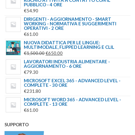
RISCHIO ATTIVITÀ A CONTATTO CON IL
PUBBLICO - 4 ORE
€
54.90
DIRIGENTI - AGGIORNAMENTO - SMART
WORKING - NORMATIVA E SUGGERIMENTI
OPERATIVI - 2 ORE
€
61.00
NUOVA DIDATTICA PER LE LINGUE:
MULTIMODALE, FLIPPED LEARNING E CLIL
IL
IL
€
1,500.00
€
650.00
PREZZO
PREZZO
LAVORATORI INDUSTRIA ALIMENTARE -
AGGIORNAMENTO - 6 ORE
ORIGINALE
ATTUALE
€
79.30
ERA:
È:
MICROSOFT EXCEL 365 - ADVANCED LEVEL -
€1,500.00.
€650.00.
COMPLETE - 30 ORE
€
231.80
MICROSOFT WORD 365 - ADVANCED LEVEL -
COMPLETE - 13 ORE
€
61.00
SUPPORTO