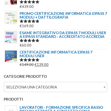
€
439.00
VALUTATO
5.00
SU 5
PROMO CERTIFICAZIONE INFORMATICA EIPASS 7
MODULI + DATTILOGRAFIA
€
169.00
VALUTATO
5.00
SU 5
ESAME INTEGRATIVO DA EIPASS 7 MODULI USER
A EIPASS STANDARD - ACCREDITATO ACCREDIA
€
60.00
VALUTATO
5.00
SU 5
CERTIFICAZIONE INFORMATICA EIPASS 7
MODULI USER
IL
IL
€
149.00
€
139.00
VALUTATO
5.00
SU 5
PREZZO
PREZZO
ORIGINALE
ATTUALE
CATEGORIE PRODOTTO
ERA:
È:
SELEZIONA UNA CATEGORIA
€149.00.
€139.00.
PRODOTTI
LAVORATORI - FORMAZIONE SPECIFICA BASSO