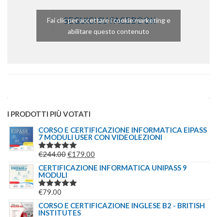
SEGUICI SU FACEBOOK
Fai clic per accettare i cookie marketing e
abilitare questo contenuto
I PRODOTTI PIÙ VOTATI
CORSO E CERTIFICAZIONE INFORMATICA EIPASS
7 MODULI USER CON VIDEOLEZIONI
IL
IL
€
244.00
€
179.00
VALUTATO
5.00
SU 5
PREZZO
PREZZO
CERTIFICAZIONE INFORMATICA UNIPASS 9
MODULI
ORIGINALE
ATTUALE
ERA:
È:
€
79.00
VALUTATO
€244.00.
€179.00.
5.00
SU 5
CORSO E CERTIFICAZIONE INGLESE B2 - BRITISH
INSTITUTES