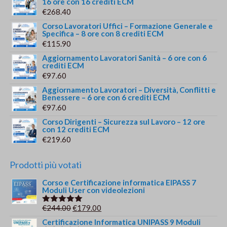
16 ore con 16 crediti ECM
€
268.40
Corso Lavoratori Uffici – Formazione Generale e
Specifica – 8 ore con 8 crediti ECM
€
115.90
Aggiornamento Lavoratori Sanità – 6 ore con 6
crediti ECM
€
97.60
Aggiornamento Lavoratori – Diversità, Conflitti e
Benessere – 6 ore con 6 crediti ECM
€
97.60
Corso Dirigenti – Sicurezza sul Lavoro – 12 ore
con 12 crediti ECM
€
219.60
Prodotti più votati
Corso e Certificazione informatica EIPASS 7
Moduli User con videolezioni
Il
Il
€
244.00
€
179.00
Valutato
5.00
su 5
prezzo
prezzo
Certificazione Informatica UNIPASS 9 Moduli