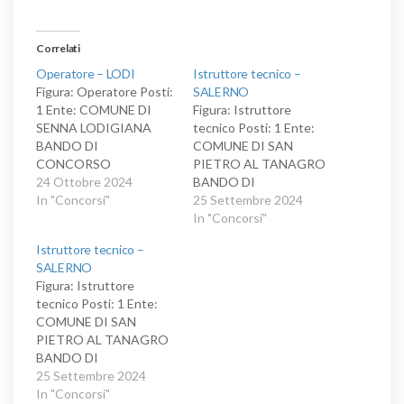
Correlati
Operatore – LODI
Istruttore tecnico –
Figura: Operatore Posti:
SALERNO
1 Ente: COMUNE DI
Figura: Istruttore
SENNA LODIGIANA
tecnico Posti: 1 Ente:
BANDO DI
COMUNE DI SAN
CONCORSO
PIETRO AL TANAGRO
PUBBLICO PER ESAMI
24 Ottobre 2024
BANDO DI
PER L’ASSUNZIONE A
In "Concorsi"
CONCORSO
25 Settembre 2024
TEMPO PIENO E
PUBBLICO PER TITOLI
In "Concorsi"
INDETERMINATO DI N.
ED ESAMI PER
Istruttore tecnico –
1 OPERATORE
L’ASSUNZIONE A
SALERNO
TECNICO ESPERTO
TEMPO PIENO E
Figura: Istruttore
AREA DEGLI
INDETERMINATO DI
tecnico Posti: 1 Ente:
OPERATORI ESPERTI
N.1 UNITA’ DI
COMUNE DI SAN
CCNL 2019-2021
PERSONALE - AREA
PIETRO AL TANAGRO
COMPARTO FUNZIONI
DEGLI ISTRUTTORI
BANDO DI
LOCALI
CON PROFILO
CONCORSO
25 Settembre 2024
ISTRUTTORE
PUBBLICO PER TITOLI
In "Concorsi"
TECNICO -