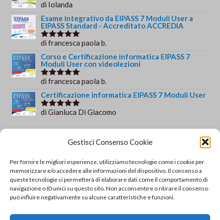
di Iolanda
Valutato
5
su 5
Esame integrativo da EIPASS 7 Moduli User a
EIPASS Standard - Accreditato ACCREDIA
di francesca paola b.
Valutato
5
su 5
Corso e Certificazione informatica EIPASS 7
Moduli User con videolezioni
di francesca paola b.
Valutato
5
su 5
Certificazione informatica EIPASS 7 Moduli User
di Gianluca Di Giacomo
Valutato
5
su 5
Orario e informazioni
Gestisci Consenso Cookie
Via Gaudio Maiori
Per fornire le migliori esperienze, utilizziamo tecnologie come i cookie per
84013 Cava de' Tirreni
memorizzare e/o accedere alle informazioni del dispositivo. Il consenso a
+39 329 952 9244
queste tecnologie ci permetterà di elaborare dati come il comportamento di
navigazione o ID unici su questo sito. Non acconsentire o ritirare il consenso
info@solsisacademy.it
può influire negativamente su alcune caratteristiche e funzioni.
Lun-Ven: 09:30-18:30, Sab: 10:00-12:00
Pausa pranzo: 13:30-15:30