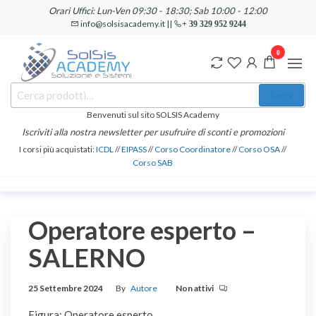
Salta
Orari Uffici: Lun-Ven 09:30 - 18:30; Sab 10:00 - 12:00
e
info@solsisacademy.it ||
+ 39 329 952 9244
vai
0
al
contenuto
SOLSIS
Cerca:
Corsi e
Cerca
Certificazioni
Academy
Informatiche
Benvenuti sul sito SOLSIS Academy
e
Iscriviti alla nostra newsletter per usufruire di sconti e promozioni
Linguistiche
I corsi più acquistati:
ICDL
//
EIPASS
//
Corso Coordinatore
//
Corso OSA
//
Corso SAB
Operatore esperto –
SALERNO
25 Settembre 2024
By
Autore
Non attivi
Figura: Operatore esperto