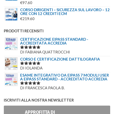
€
97.60
CORSO DIRIGENTI – SICUREZZA SUL LAVORO – 12
ORE CON 12 CREDITI ECM
€
219.60
PRODOTTI RECENSITI
CERTIFICAZIONE EIPASS STANDARD -
ACCREDITATA ACCREDIA
DI FABIANA QUATTROCCHI
VALUTATO
5
SU 5
CORSO E CERTIFICAZIONE DATTILOGRAFIA
DI IOLANDA
VALUTATO
5
SU 5
ESAME INTEGRATIVO DA EIPASS 7 MODULI USER
A EIPASS STANDARD - ACCREDITATO ACCREDIA
DI FRANCESCA PAOLA B.
VALUTATO
5
SU 5
ISCRIVITI ALLA NOSTRA NEWSLETTER
APPROFITTA DI