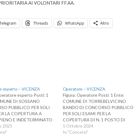
RIORITARIA AI VOLONTARI FF.AA.
Telegram
Threads
WhatsApp
Altro
e esperto – VICENZA
Operatore – VICENZA
peratore esperto Posti: 1
Figura: Operatore Posti: 1 Ente:
OMUNE DI SOSSANO
COMUNE DI TORREBELVICINO
SO PUBBLICO PER SOLI
BANDO DI CONCORSO PUBBLICO
ER LA COPERTURA A
PER SOLI ESAMI PER LA
PIENO E INDETERMINATO
COPERTURA DI N. 1 POSTO DI
(UNO) POSTO DI
o 2025
OPERATORE ESPERTO TECNICO
5 Ottobre 2024
ORE ESPERTO –
rsi"
SPECIALIZZATO - AREA DEGLI
In "Concorsi"