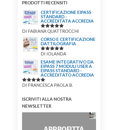
PRODOTTI RECENSITI
CERTIFICAZIONE EIPASS
STANDARD -
ACCREDITATA ACCREDIA
DI FABIANA QUATTROCCHI
VALUTATO
5
SU 5
CORSO E CERTIFICAZIONE
DATTILOGRAFIA
DI IOLANDA
VALUTATO
5
SU 5
ESAME INTEGRATIVO DA
EIPASS 7 MODULI USER A
EIPASS STANDARD -
ACCREDITATO ACCREDIA
DI FRANCESCA PAOLA B.
VALUTATO
5
SU 5
ISCRIVITI ALLA NOSTRA
NEWSLETTER
APPROFITTA