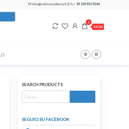
info@solsisacademy.it ||
+ 39 329 952 9244
Cerca
0
€0.00
LO
SEARCH PRODUCTS
RICERCA
PER:
SEGUICI SU FACEBOOK