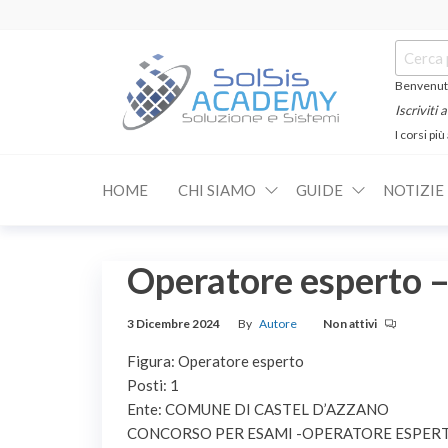
Salta
e
Cerca:
vai
al
Benvenuti
contenuto
Iscriviti
I corsi più
SOLSIS
Corsi e
Certificazioni
Academy
Informatiche
HOME
CHI SIAMO
GUIDE
NOTIZIE
e
Linguistiche
Operatore esperto
3 Dicembre 2024
By
Autore
Non attivi
Figura: Operatore esperto
Posti: 1
Ente: COMUNE DI CASTEL D’AZZANO
CONCORSO PER ESAMI -OPERATORE ESPERT