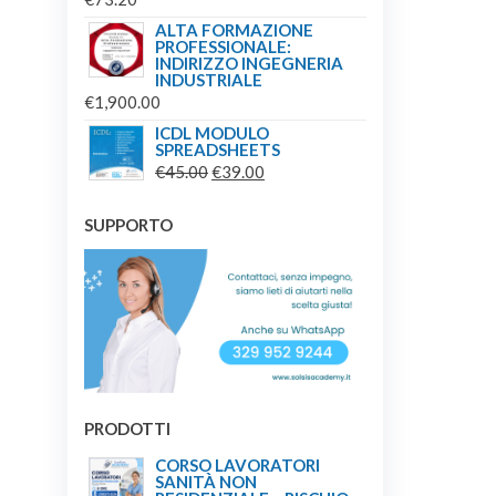
ALTA FORMAZIONE
PROFESSIONALE:
INDIRIZZO INGEGNERIA
INDUSTRIALE
€
1,900.00
ICDL MODULO
SPREADSHEETS
IL
IL
€
45.00
€
39.00
PREZZO
PREZZO
ORIGINALE
ATTUALE
SUPPORTO
ERA:
È:
€45.00.
€39.00.
PRODOTTI
CORSO LAVORATORI
SANITÀ NON