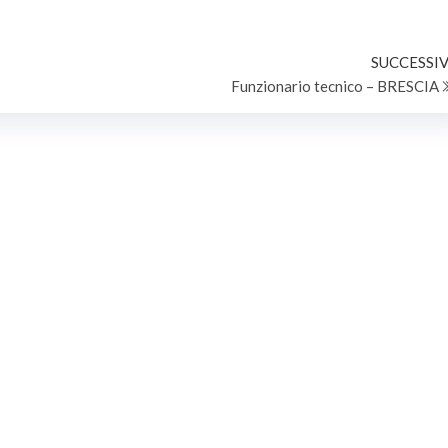
ORATORE SERVIZI
OPERATORI ESPERTI - A TEMPO
O-MANUTENTIVI - AREA
INDETERMINATO E PIENO
PERATORI ESPERTI - DA
RE ALL’AREA TECNICA DEL
SUCCESSIV
 DI SOSSANO
Funzionario tecnico – BRESCIA