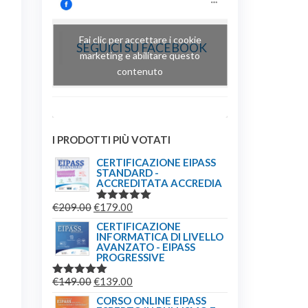
Fai clic per accettare i cookie
SEGUICI SU FACEBOOK
marketing e abilitare questo
contenuto
I PRODOTTI PIÙ VOTATI
CERTIFICAZIONE EIPASS
STANDARD -
ACCREDITATA ACCREDIA
IL
IL
€
209.00
€
179.00
VALUTATO
5.00
SU 5
PREZZO
PREZZO
CERTIFICAZIONE
INFORMATICA DI LIVELLO
ORIGINALE
ATTUALE
AVANZATO - EIPASS
ERA:
È:
PROGRESSIVE
€209.00.
€179.00.
IL
IL
€
149.00
€
139.00
VALUTATO
5.00
SU 5
PREZZO
PREZZO
CORSO ONLINE EIPASS