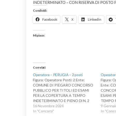
INDETERMINATO – CON RISERVA DI POSTO P
Condividi:
Facebook
X
LinkedIn
Mi piace:
Correlati
Operatore – PERUGIA – 2 posti
Operator
Figura: Operatore Posti: 2 Ente:
Figura: O
COMUNE DI PIEGARO CONCORSO
Ente: C
PUBBLICO PER TITOLI ED ESAMI
CONCOR
PER LA COPERTURA A TEMPO
ESAMI P
INDETERMINATO E PIENO Dl N. 2
TEMPO 
POSTI DI OPERAIO CON IL
16 Novembre 2024
DI N. 1 
9 Gennai
PROFILO PROFESSIONALE Dl
In "Concorsi"
OPERAT
In "Conco