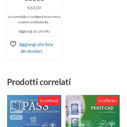
Valutato
€
60.00
5.00
su 5
La convalida si svolgerà in un unico
esame costituito da…
Aggiungi al carrello
Aggiungi alla lista
dei desideri
Prodotti correlati
In offerta!
In offerta!