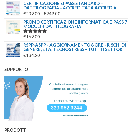
CERTIFICAZIONE EIPASS STANDARD +
DATTILOGRAFIA - ACCREDITATA ACCREDIA
FASCIA
€
209.00
-
€
249.00
DI
PROMO CERTIFICAZIONE INFORMATICA EIPASS 7
MODULI + DATTILOGRAFIA
PREZZO:
DA
€
169.00
VALUTATO
€209.00
5.00
SU 5
RSPP-ASPP - AGGIORNAMENTO 8 ORE - RISCHI DI
A
GENERE, ETÀ, TECNOSTRESS - TUTTI I SETTORI
€
134.20
€249.00
SUPPORTO
PRODOTTI