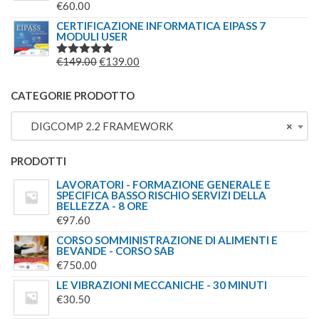
€
60.00
VALUTATO
5.00
SU 5
CERTIFICAZIONE INFORMATICA EIPASS 7
MODULI USER
IL
IL
€
149.00
€
139.00
VALUTATO
5.00
SU 5
PREZZO
PREZZO
ORIGINALE
ATTUALE
CATEGORIE PRODOTTO
ERA:
È:
DIGCOMP 2.2 FRAMEWORK
×
€149.00.
€139.00.
PRODOTTI
LAVORATORI - FORMAZIONE GENERALE E
SPECIFICA BASSO RISCHIO SERVIZI DELLA
BELLEZZA - 8 ORE
€
97.60
CORSO SOMMINISTRAZIONE DI ALIMENTI E
BEVANDE - CORSO SAB
€
750.00
LE VIBRAZIONI MECCANICHE - 30 MINUTI
€
30.50