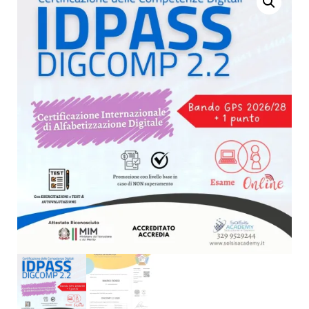
COMPETENZE DIGITALI
DIGCOMPEDU -
– DOCENTI, EDUCATORI
CERTIFICAZIONE
E FORMATORI -
DIGCOMP 2.2
ACCREDITATA
ACCREDIA