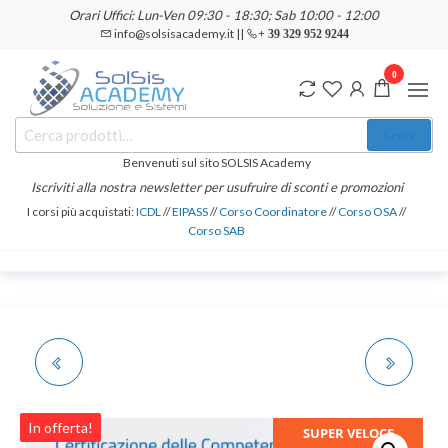
Salta
Orari Uffici: Lun-Ven 09:30 - 18:30; Sab 10:00 - 12:00
e
info@solsisacademy.it ||
+ 39 329 952 9244
vai
0
al
contenuto
SOLSIS
Cerca:
Corsi e
Cerca
Certificazioni
Academy
Informatiche
Benvenuti sul sito SOLSIS Academy
e
Iscriviti alla nostra newsletter per usufruire di sconti e promozioni
Linguistiche
I corsi più acquistati:
ICDL
//
EIPASS
//
Corso Coordinatore
//
Corso OSA
//
Corso SAB
CERTIFICAZIONE
PROMO GPS 2026 -
IDPASS DIGCOMPEDU
CERTIFICAZIONE
In offerta!
SUPER VELOCE