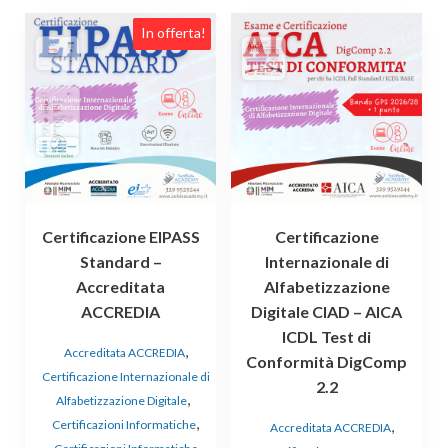
Questo
Questo
In offerta!
prodotto
prodotto
ha
ha
più
più
varianti.
varianti.
Le
Le
opzioni
opzioni
possono
possono
essere
essere
Certificazione EIPASS
Certificazione
scelte
scelte
Standard –
Internazionale di
nella
nella
Accreditata
Alfabetizzazione
pagina
pagina
ACCREDIA
Digitale CIAD – AICA
del
del
prodotto
prodotto
ICDL Test di
,
Accreditata ACCREDIA
Conformità DigComp
Certificazione Internazionale di
2.2
,
Alfabetizzazione Digitale
,
Certificazioni Informatiche
,
Accreditata ACCREDIA