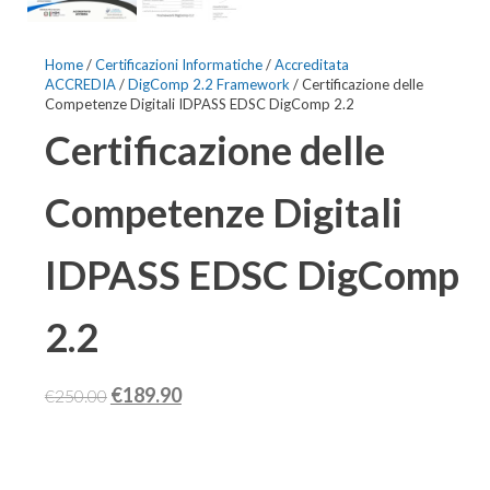
Home
/
Certificazioni Informatiche
/
Accreditata
ACCREDIA
/
DigComp 2.2 Framework
/ Certificazione delle
Competenze Digitali IDPASS EDSC DigComp 2.2
Certificazione delle
Competenze Digitali
IDPASS EDSC DigComp
2.2
Il
Il
€
189.90
€
250.00
prezzo
prezzo
originale
attuale
era:
è: