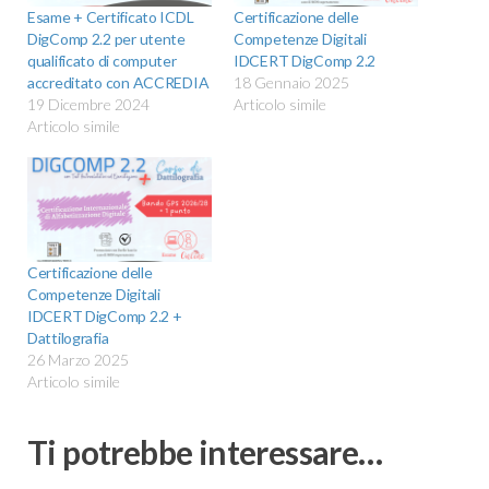
Esame + Certificato ICDL
Certificazione delle
DigComp 2.2 per utente
Competenze Digitali
qualificato di computer
IDCERT DigComp 2.2
accreditato con ACCREDIA
18 Gennaio 2025
19 Dicembre 2024
Articolo simile
Articolo simile
Certificazione delle
Competenze Digitali
IDCERT DigComp 2.2 +
Dattilografia
26 Marzo 2025
Articolo simile
Ti potrebbe interessare…