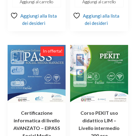
€149.00.
€139.00.
Aggiungi al carrello
Aggiungi al carrello
Aggiungi alla lista
Aggiungi alla lista
dei desideri
dei desideri
In offerta!
Certificazione
Corso PEKIT uso
informatica di livello
didattico LIM –
AVANZATO – EIPASS
Livello intermedio
Social Media
200 ore