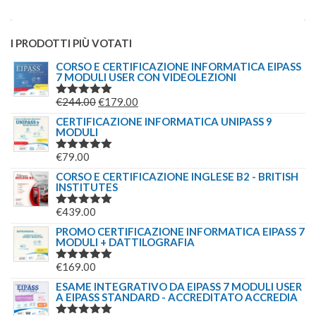
I PRODOTTI PIÙ VOTATI
CORSO E CERTIFICAZIONE INFORMATICA EIPASS
7 MODULI USER CON VIDEOLEZIONI
IL
IL
€
244.00
€
179.00
VALUTATO
5.00
SU 5
PREZZO
PREZZO
CERTIFICAZIONE INFORMATICA UNIPASS 9
MODULI
ORIGINALE
ATTUALE
ERA:
È:
€
79.00
VALUTATO
€244.00.
€179.00.
5.00
SU 5
CORSO E CERTIFICAZIONE INGLESE B2 - BRITISH
INSTITUTES
€
439.00
VALUTATO
5.00
SU 5
PROMO CERTIFICAZIONE INFORMATICA EIPASS 7
MODULI + DATTILOGRAFIA
€
169.00
VALUTATO
5.00
SU 5
ESAME INTEGRATIVO DA EIPASS 7 MODULI USER
A EIPASS STANDARD - ACCREDITATO ACCREDIA