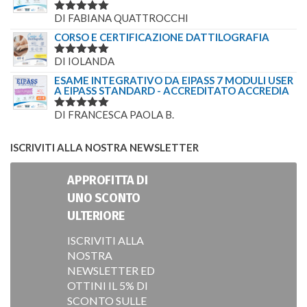
DI FABIANA QUATTROCCHI
VALUTATO
5
SU 5
CORSO E CERTIFICAZIONE DATTILOGRAFIA
DI IOLANDA
VALUTATO
5
SU 5
ESAME INTEGRATIVO DA EIPASS 7 MODULI USER
A EIPASS STANDARD - ACCREDITATO ACCREDIA
DI FRANCESCA PAOLA B.
VALUTATO
5
SU 5
ISCRIVITI ALLA NOSTRA NEWSLETTER
APPROFITTA DI
UNO SCONTO
ULTERIORE
ISCRIVITI ALLA
NOSTRA
NEWSLETTER ED
OTTINI IL 5% DI
SCONTO SULLE