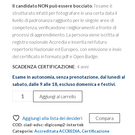
Il candidato NON può essere bocciato
: l’esame è
strutturato infatti per fotografare in una certa data il
livello di padronanza raggiunto per le singole aree di
competenza, verificandone i miglioramenti a fronte di
processi di apprendimento. La persona viene iscritta al
registro nazionale Accredia e inserita nel futuro
repertorio Nazionale ed Europeo, con emissione e invio
del certificato in formato pdf e Open Badge.
SCADENZA CERTIFICAZIONE
: 4 anni
Esame in autonomia, senza prenotazione, dal lunedì al
sabato, dalle 9 alle 18, escluso domenica e festivi.
Certificazione
Aggiungi al carrello
delle
Competenze
Digitali
Aggiungi alla lista dei desideri
Compara
IDPASS
COD:
ciad-edsc-digicomp2-intertek
EDSC
Categorie:
Accreditata ACCREDIA
,
Certificazione