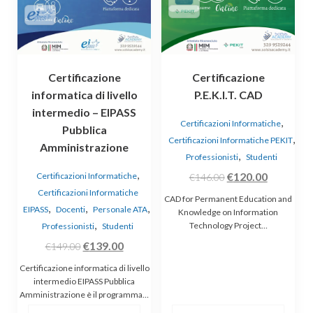
Certificazione
Certificazione
informatica di livello
P.E.K.I.T. CAD
intermedio – EIPASS
,
Certificazioni Informatiche
Pubblica
,
Certificazioni Informatiche PEKIT
Amministrazione
,
Professionisti
Studenti
,
Il
Il
€
120.00
Certificazioni Informatiche
€
146.00
prezzo
prezzo
Certificazioni Informatiche
CAD for Permanent Education and
,
,
,
EIPASS
Docenti
Personale ATA
originale
attuale
Knowledge on Information
,
Technology Project…
Professionisti
Studenti
era:
è:
Il
Il
€
139.00
€146.00.
€120.00.
€
149.00
prezzo
prezzo
Certificazione informatica di livello
originale
attuale
intermedio EIPASS Pubblica
Amministrazione è il programma…
era:
è: