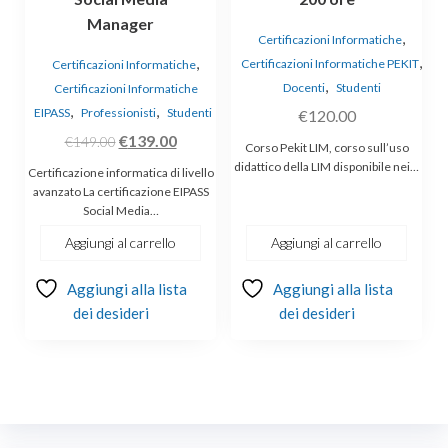
Manager
,
Certificazioni Informatiche
,
,
Certificazioni Informatiche PEKIT
Certificazioni Informatiche
,
Docenti
Studenti
Certificazioni Informatiche
,
,
EIPASS
Professionisti
Studenti
€
120.00
Il
Il
€
139.00
€
149.00
Corso Pekit LIM, corso sull’uso
prezzo
prezzo
didattico della LIM disponibile nei…
Certificazione informatica di livello
originale
attuale
avanzato La certificazione EIPASS
Social Media…
era:
è:
€149.00.
€139.00.
Aggiungi al carrello
Aggiungi al carrello
Aggiungi alla lista
Aggiungi alla lista
dei desideri
dei desideri