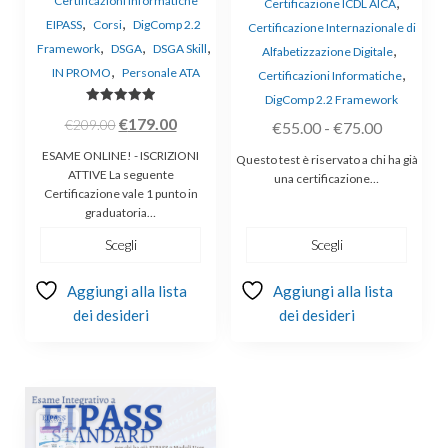
Certificazioni Informatiche
,
Certificazione ICDL AICA
,
,
EIPASS
Corsi
DigComp 2.2
Certificazione Internazionale di
,
,
,
Framework
DSGA
DSGA Skill
,
Alfabetizzazione Digitale
,
IN PROMO
Personale ATA
,
Certificazioni Informatiche
DigComp 2.2 Framework
Valutato
Il
Il
€
179.00
€
209.00
Fascia
€
55.00
-
€
75.00
5.00
su 5
prezzo
prezzo
di
ESAME ONLINE! - ISCRIZIONI
Questo test è riservato a chi ha già
originale
attuale
ATTIVE La seguente
prezzo:
una certificazione…
Certificazione vale 1 punto in
era:
è:
da
graduatoria…
€209.00.
€179.00.
€55.00
Scegli
Scegli
a
€75.00
Aggiungi alla lista
Aggiungi alla lista
dei desideri
dei desideri