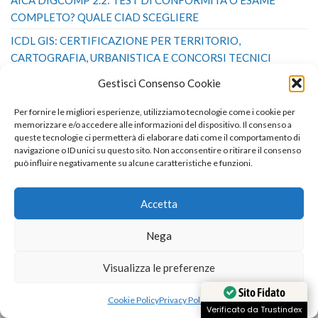
AICA DIGCOMP 2.2: TEST DI CONFORMITÀ O ESAME
COMPLETO? QUALE CIAD SCEGLIERE
ICDL GIS: CERTIFICAZIONE PER TERRITORIO,
CARTOGRAFIA, URBANISTICA E CONCORSI TECNICI
CIAD OBBLIGATORIA PER LA TERZA FASCIA ATA:
Gestisci Consenso Cookie
REQUISITI, PROFILI E CERTIFICAZIONI VALIDE
Per fornire le migliori esperienze, utilizziamo tecnologie come i cookie per
memorizzare e/o accedere alle informazioni del dispositivo. Il consenso a
queste tecnologie ci permetterà di elaborare dati come il comportamento di
navigazione o ID unici su questo sito. Non acconsentire o ritirare il consenso
Prodotti
può influire negativamente su alcune caratteristiche e funzioni.
Corso Lavoratori Sanità Residenziale – Rischio
Alto – 12 ore con 12 crediti ECM
Accetta
€
207.40
Corso Datore di Lavoro – Sicurezza sul Lavoro –
Nega
16 ore con 16 crediti ECM
€
268.40
Visualizza le preferenze
Corso Lavoratori Uffici – Formazione Generale e
Specifica – 8 ore con 8 crediti ECM
Sito Fidato
€
115.90
Cookie Policy
Privacy Policy
Verificato da Trustindex
Aggiornamento Lavoratori Sanità – 6 ore con 6