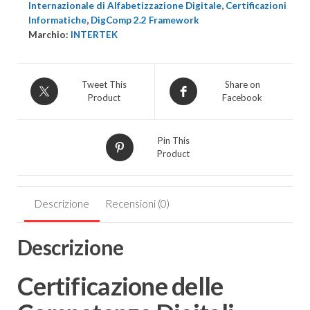
DigComp
Internazionale di Alfabetizzazione Digitale
,
Certificazioni
Informatiche
,
DigComp 2.2 Framework
2.2
Marchio:
INTERTEK
quantità
Tweet This
Share on
Product
Facebook
Pin This
Product
Descrizione
Recensioni (0)
Descrizione
Certificazione delle