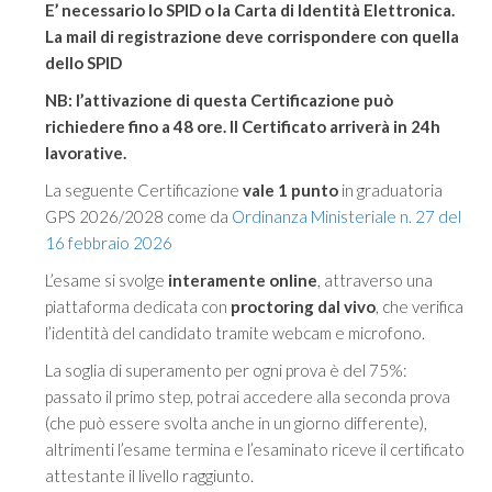
E’ necessario lo SPID o la Carta di Identità Elettronica.
€250.00.
€189.90.
La mail di registrazione deve corrispondere con quella
dello SPID
NB: l’attivazione di questa Certificazione può
richiedere fino a 48 ore. Il Certificato arriverà in 24h
lavorative.
La seguente Certificazione
vale 1 punto
in graduatoria
GPS 2026/2028 come da
Ordinanza Ministeriale n. 27 del
16 febbraio 2026
L’esame si svolge
interamente online
, attraverso una
piattaforma dedicata con
proctoring dal vivo
, che verifica
l’identità del candidato tramite webcam e microfono.
La soglia di superamento per ogni prova è del 75%:
passato il primo step, potrai accedere alla seconda prova
(che può essere svolta anche in un giorno differente),
altrimenti l’esame termina e l’esaminato riceve il certificato
attestante il livello raggiunto.