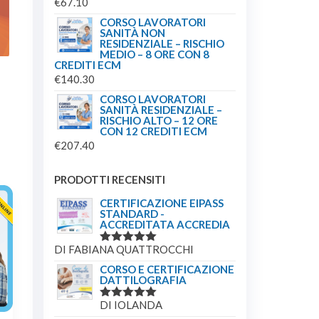
€
67.10
CORSO LAVORATORI
SANITÀ NON
RESIDENZIALE – RISCHIO
MEDIO – 8 ORE CON 8
CREDITI ECM
€
140.30
CORSO LAVORATORI
SANITÀ RESIDENZIALE –
RISCHIO ALTO – 12 ORE
CON 12 CREDITI ECM
€
207.40
PRODOTTI RECENSITI
CERTIFICAZIONE EIPASS
STANDARD -
ACCREDITATA ACCREDIA
DI FABIANA QUATTROCCHI
VALUTATO
5
SU 5
CORSO E CERTIFICAZIONE
DATTILOGRAFIA
DI IOLANDA
VALUTATO
5
SU 5