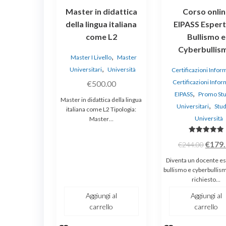
Master in didattica
Corso onlin
della lingua italiana
EIPASS Espert
come L2
Bullismo e
Cyberbullis
,
Master I Livello
Master
,
Universitari
Università
Certificazioni Infor
Certificazioni Info
€
500.00
,
EIPASS
Promo Stu
Master in didattica della lingua
,
Universitari
Stud
italiana come L2 Tipologia:
Università
Master…
Valutato
Il
€
179
€
244.00
5.00
su 5
prezz
Diventa un docente es
origin
bullismo e cyberbulli
richiesto…
era:
€244.
Aggiungi al
Aggiungi al
carrello
carrello