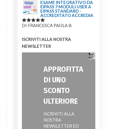
ESAME INTEGRATIVO DA
EIPASS 7 MODULI USER A
EIPASS STANDARD -
ACCREDITATO ACCREDIA
DI FRANCESCA PAOLA B.
VALUTATO
e
5
SU 5
ISCRIVITI ALLA NOSTRA
NEWSLETTER
APPROFITTA
DI UNO
SCONTO
ULTERIORE
ISCRIVITI ALLA
NOSTRA
NEWSLETTER ED