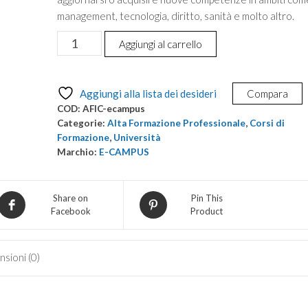
management, tecnologia, diritto, sanità e molto altro.
Alta
Aggiungi al carrello
Formazione
Professionale:
Indirizzo
Aggiungi alla lista dei desideri
Compara
Ingegneria
COD:
AFIC-ecampus
Civile
Categorie:
Alta Formazione Professionale
,
Corsi di
quantità
Formazione
,
Università
Marchio:
E-CAMPUS
Share on
Pin This
Facebook
Product
sioni (0)