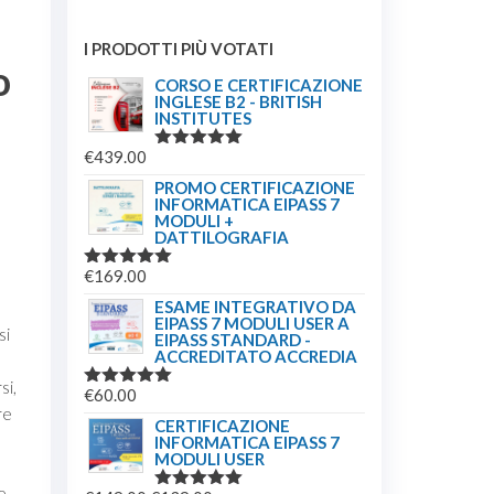
I PRODOTTI PIÙ VOTATI
o
CORSO E CERTIFICAZIONE
INGLESE B2 - BRITISH
INSTITUTES
€
439.00
VALUTATO
5.00
SU 5
PROMO CERTIFICAZIONE
INFORMATICA EIPASS 7
MODULI +
DATTILOGRAFIA
€
169.00
VALUTATO
5.00
SU 5
ESAME INTEGRATIVO DA
EIPASS 7 MODULI USER A
si
EIPASS STANDARD -
ACCREDITATO ACCREDIA
si,
€
60.00
VALUTATO
re
5.00
SU 5
CERTIFICAZIONE
INFORMATICA EIPASS 7
MODULI USER
e