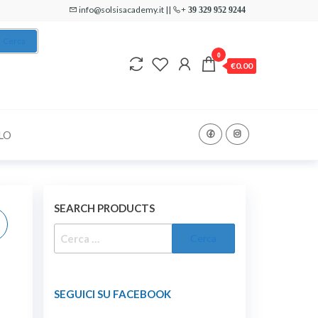
info@solsisacademy.it ||
+ 39 329 952 9244
Cerca
0
€0.00
LO
SEARCH PRODUCTS
RICERCA
PER:
SEGUICI SU FACEBOOK