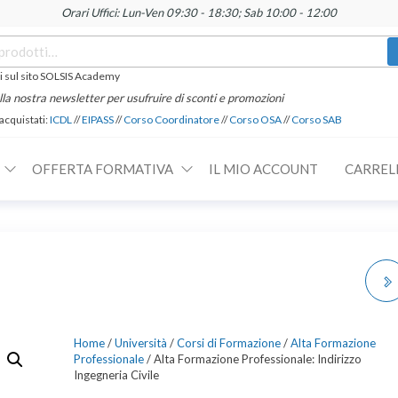
Orari Uffici: Lun-Ven 09:30 - 18:30; Sab 10:00 - 12:00
 sul sito SOLSIS Academy
 alla nostra newsletter per usufruire di sconti e promozioni
 acquistati:
ICDL
//
EIPASS
//
Corso Coordinatore
//
Corso OSA
//
Corso SAB
OFFERTA FORMATIVA
IL MIO ACCOUNT
CARREL
ALTA FORMAZIONE
PROFESSIONALE:
Home
/
Università
/
Corsi di Formazione
/
Alta Formazione
Professionale
/ Alta Formazione Professionale: Indirizzo
INDIRIZZO INGEGNERIA
Ingegneria Civile