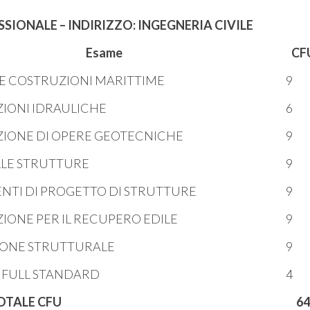
IONALE – INDIRIZZO: INGEGNERIA CIVILE
Esame
CF
 E COSTRUZIONI MARITTIME
9
IONI IDRAULICHE
6
IONE DI OPERE GEOTECNICHE
9
LLE STRUTTURE
9
TI DI PROGETTO DI STRUTTURE
9
IONE PER IL RECUPERO EDILE
9
ZIONE STRUTTURALE
9
L FULL STANDARD
4
OTALE CFU
64