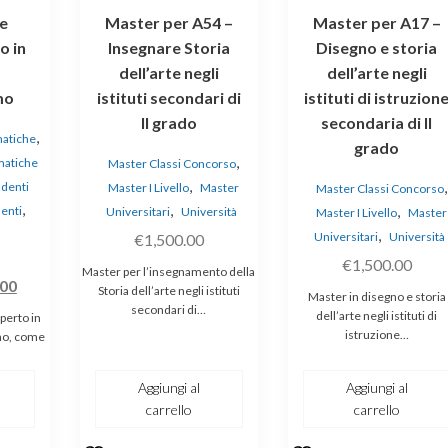
e
Master per A54 –
Master per A17 –
o in
Insegnare Storia
Disegno e storia
dell’arte negli
dell’arte negli
mo
istituti secondari di
istituti di istruzion
II grado
secondaria di II
,
matiche
grado
,
rmatiche
Master Classi Concorso
,
,
denti
Master I Livello
Master
Master Classi Concorso
,
,
,
enti
Universitari
Università
Master I Livello
Master
,
Universitari
Università
€
1,500.00
€
1,500.00
Master per l’insegnamento della
Il
.00
Storia dell’arte negli istituti
Master in disegno e storia
o
prezzo
secondari di…
dell’arte negli istituti di
perto in
ale
attuale
istruzione…
smo, come
è:
00.
€179.00.
Aggiungi al
Aggiungi al
carrello
carrello