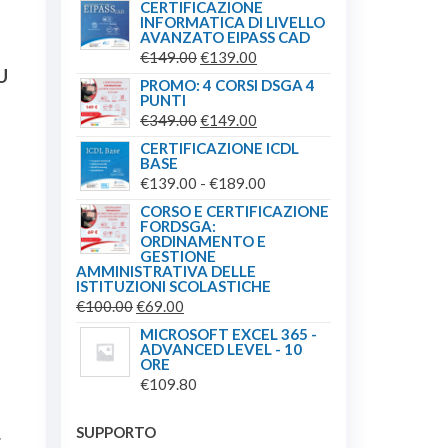
DI
CERTIFICAZIONE
INFORMATICA DI LIVELLO
PREZZO:
AVANZATO EIPASS CAD
DA
IL
IL
€
149.00
€
139.00
€20.00
U
PREZZO
PREZZO
PROMO: 4 CORSI DSGA 4
A
PUNTI
ORIGINALE
ATTUALE
IL
IL
€
349.00
€
149.00
€65.00
ERA:
È:
PREZZO
PREZZO
CERTIFICAZIONE ICDL
€149.00.
€139.00.
BASE
ORIGINALE
ATTUALE
FASCIA
€
139.00
-
€
189.00
ERA:
È:
DI
CORSO E CERTIFICAZIONE
€349.00.
€149.00.
FORDSGA:
PREZZO:
ORDINAMENTO E
DA
GESTIONE
AMMINISTRATIVA DELLE
€139.00
ISTITUZIONI SCOLASTICHE
A
IL
IL
€
100.00
€
69.00
€189.00
PREZZO
PREZZO
MICROSOFT EXCEL 365 -
ADVANCED LEVEL - 10
ORIGINALE
ATTUALE
ORE
ERA:
È:
€
109.80
€100.00.
€69.00.
SUPPORTO