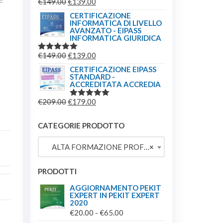
IL
IL
€
149.00
€
139.00
VALUTATO
5.00
SU 5
PREZZO
PREZZO
CERTIFICAZIONE
INFORMATICA DI LIVELLO
ORIGINALE
ATTUALE
AVANZATO - EIPASS
ERA:
È:
INFORMATICA GIURIDICA
€149.00.
€139.00.
IL
IL
€
149.00
€
139.00
VALUTATO
5.00
SU 5
PREZZO
PREZZO
CERTIFICAZIONE EIPASS
STANDARD -
ORIGINALE
ATTUALE
ACCREDITATA ACCREDIA
ERA:
È:
IL
IL
€
209.00
€
179.00
€149.00.
€139.00.
VALUTATO
5.00
SU 5
PREZZO
PREZZO
ORIGINALE
ATTUALE
CATEGORIE PRODOTTO
ERA:
È:
ALTA FORMAZIONE PROFESSIONALE
×
€209.00.
€179.00.
PRODOTTI
AGGIORNAMENTO PEKIT
EXPERT IN PEKIT EXPERT
2020
FASCIA
€
20.00
-
€
65.00