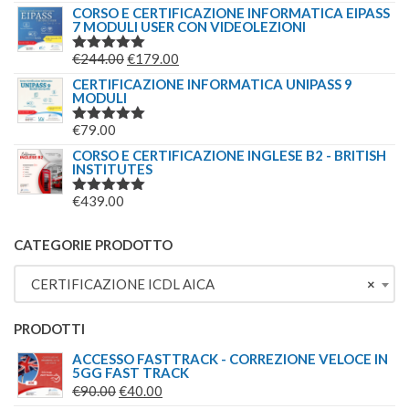
5.00
SU 5
PREZZO
PREZZO
CORSO E CERTIFICAZIONE INFORMATICA EIPASS
€244.00.
€179.00.
7 MODULI USER CON VIDEOLEZIONI
ORIGINALE
ATTUALE
ERA:
È:
IL
IL
€
244.00
€
179.00
VALUTATO
€69.00.
€49.00.
5.00
SU 5
PREZZO
PREZZO
CERTIFICAZIONE INFORMATICA UNIPASS 9
MODULI
ORIGINALE
ATTUALE
ERA:
È:
€
79.00
VALUTATO
€244.00.
€179.00.
5.00
SU 5
CORSO E CERTIFICAZIONE INGLESE B2 - BRITISH
INSTITUTES
€
439.00
VALUTATO
5.00
SU 5
CATEGORIE PRODOTTO
CERTIFICAZIONE ICDL AICA
×
PRODOTTI
ACCESSO FASTTRACK - CORREZIONE VELOCE IN
5GG FAST TRACK
IL
IL
€
90.00
€
40.00