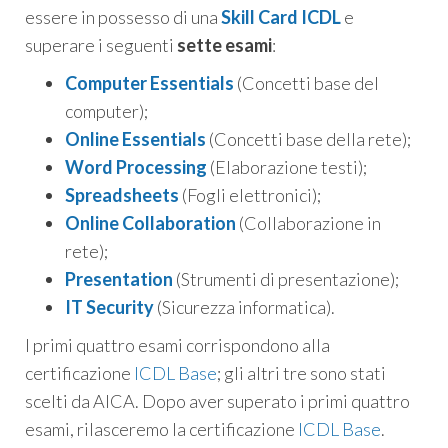
essere in possesso di una
Skill Card ICDL
e
superare i seguenti
sette esami
:
Computer Essentials
(Concetti base del
computer);
Online Essentials
(Concetti base della rete);
Word Processing
(Elaborazione testi);
Spreadsheets
(Fogli elettronici);
Online Collaboration
(Collaborazione in
rete);
Presentation
(Strumenti di presentazione);
IT Security
(Sicurezza informatica).
I primi quattro esami corrispondono alla
certificazione
ICDL Base
; gli altri tre sono stati
scelti da AICA. Dopo aver superato i primi quattro
esami, rilasceremo la certificazione
ICDL Base
.