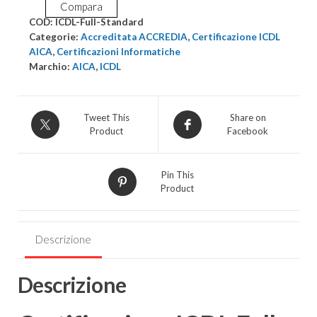
Compara
Standard
COD:
ICDL-Full-Standard
quantità
Categorie:
Accreditata ACCREDIA
,
Certificazione ICDL
AICA
,
Certificazioni Informatiche
Marchio:
AICA
,
ICDL
Tweet This
Share on
Product
Facebook
Pin This
Product
Descrizione
Descrizione