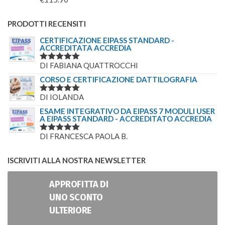
PRODOTTI RECENSITI
CERTIFICAZIONE EIPASS STANDARD -
ACCREDITATA ACCREDIA
DI FABIANA QUATTROCCHI
VALUTATO
5
SU 5
CORSO E CERTIFICAZIONE DATTILOGRAFIA
DI IOLANDA
VALUTATO
5
SU 5
ESAME INTEGRATIVO DA EIPASS 7 MODULI USER
A EIPASS STANDARD - ACCREDITATO ACCREDIA
DI FRANCESCA PAOLA B.
VALUTATO
5
SU 5
ISCRIVITI ALLA NOSTRA NEWSLETTER
APPROFITTA DI
UNO SCONTO
ULTERIORE