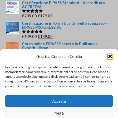
5.00
su 5
prezzo
prezzo
Certificazione EIPASS Standard - Accreditata
ACCREDIA
originale
attuale
era:
è:
Il
Il
€
209.00
€
179.00
Valutato
€149.00.
€139.00.
5.00
su 5
prezzo
prezzo
Certificazione informatica di livello avanzato -
EIPASS PROGRESSIVE
originale
attuale
era:
è:
Il
Il
€
149.00
€
139.00
Valutato
€209.00.
€179.00.
5.00
su 5
prezzo
prezzo
Corso online EIPASS Esperto in Bullismo e
Cyberbullismo
originale
attuale
era:
è:
Gestisci Consenso Cookie
Il
Il
€
244.00
€
179.00
Valutato
€149.00.
€139.00.
5.00
su 5
prezzo
prezzo
Corso e Certificazione Dattilografia
Per fornire le migliori esperienze, utilizziamo tecnologie come i cookie per
originale
attuale
memorizzare e/o accedere alle informazioni del dispositivo. Il consenso a
Il
Il
€
69.00
€
49.00
Valutato
era:
è:
queste tecnologie ci permetterà di elaborare dati come il comportamento di
5.00
su 5
prezzo
prezzo
navigazione o ID unici su questo sito. Non acconsentire o ritirare il consenso
€244.00.
€179.00.
originale
attuale
Recensioni recenti
può influire negativamente su alcune caratteristiche e funzioni.
era:
è:
Certificazione EIPASS Standard - Accreditata
€69.00.
€49.00.
ACCREDIA
Accetta
di Fabiana Quattrocchi
Valutato
5
Nega
su 5
Corso e Certificazione Dattilografia