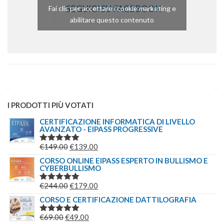
SEGUICI SU FACEBOOK
Fai clic per accettare i cookie marketing e
abilitare questo contenuto
I PRODOTTI PIÙ VOTATI
CERTIFICAZIONE INFORMATICA DI LIVELLO
AVANZATO - EIPASS PROGRESSIVE
IL
IL
€
149.00
€
139.00
VALUTATO
5.00
SU 5
PREZZO
PREZZO
CORSO ONLINE EIPASS ESPERTO IN BULLISMO E
CYBERBULLISMO
ORIGINALE
ATTUALE
ERA:
È:
IL
IL
€
244.00
€
179.00
VALUTATO
€149.00.
€139.00.
5.00
SU 5
PREZZO
PREZZO
CORSO E CERTIFICAZIONE DATTILOGRAFIA
ORIGINALE
ATTUALE
IL
IL
€
69.00
€
49.00
VALUTATO
ERA:
È: