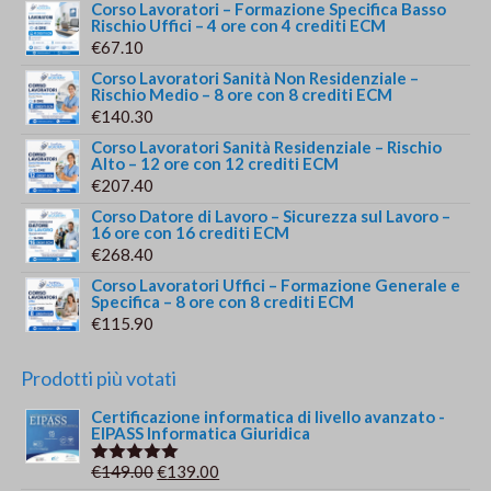
Corso Lavoratori – Formazione Specifica Basso
Rischio Uffici – 4 ore con 4 crediti ECM
€
67.10
Corso Lavoratori Sanità Non Residenziale –
Rischio Medio – 8 ore con 8 crediti ECM
€
140.30
Corso Lavoratori Sanità Residenziale – Rischio
Alto – 12 ore con 12 crediti ECM
€
207.40
Corso Datore di Lavoro – Sicurezza sul Lavoro –
16 ore con 16 crediti ECM
€
268.40
Corso Lavoratori Uffici – Formazione Generale e
Specifica – 8 ore con 8 crediti ECM
€
115.90
Prodotti più votati
Certificazione informatica di livello avanzato -
EIPASS Informatica Giuridica
Il
Il
€
149.00
€
139.00
Valutato