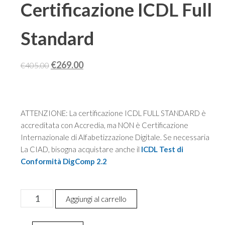
Certificazione ICDL Full
Standard
Il
Il
€
269.00
€
405.00
prezzo
prezzo
originale
attuale
era:
è:
ATTENZIONE: La certificazione ICDL FULL STANDARD è
€405.00.
€269.00.
accreditata con Accredia, ma NON è Certificazione
Internazionale di Alfabetizzazione Digitale. Se necessaria
La CIAD, bisogna acquistare anche il
ICDL Test di
Conformità DigComp 2.2
Certificazione
Aggiungi al carrello
ICDL
Full