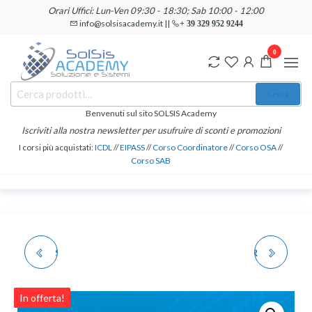
Salta
Orari Uffici: Lun-Ven 09:30 - 18:30; Sab 10:00 - 12:00
e
info@solsisacademy.it ||
+ 39 329 952 9244
vai
0
al
contenuto
SOLSIS
Cerca:
Corsi e
Cerca
Certificazioni
Academy
Informatiche
Benvenuti sul sito SOLSIS Academy
e
Iscriviti alla nostra newsletter per usufruire di sconti e promozioni
Linguistiche
I corsi più acquistati:
ICDL
//
EIPASS
//
Corso Coordinatore
//
Corso OSA
//
Corso SAB
SKILLS CARD EUCIP E-
ICDL MODULO CYBER
CFPLUS AICA
SECURITY -
In offerta!