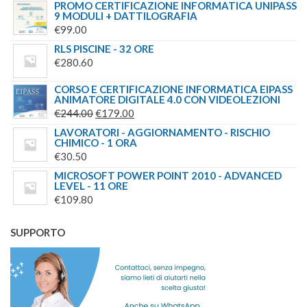
PREZZO
PREZZO
PROMO CERTIFICAZIONE INFORMATICA UNIPASS
9 MODULI + DATTILOGRAFIA
ORIGINALE
ATTUALE
€
99.00
ERA:
È:
RLS PISCINE - 32 ORE
€90.00.
€40.00.
€
280.60
CORSO E CERTIFICAZIONE INFORMATICA EIPASS
ANIMATORE DIGITALE 4.0 CON VIDEOLEZIONI
IL
IL
€
244.00
€
179.00
PREZZO
PREZZO
LAVORATORI - AGGIORNAMENTO - RISCHIO
CHIMICO - 1 ORA
ORIGINALE
ATTUALE
€
30.50
ERA:
È:
MICROSOFT POWER POINT 2010 - ADVANCED
€244.00.
€179.00.
LEVEL - 11 ORE
€
109.80
SUPPORTO