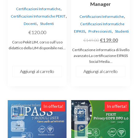
Manager
,
Certificazioni Informatiche
,
,
Certificazioni Informatiche PEKIT
Certificazioni Informatiche
,
Docenti
Studenti
Certificazioni Informatiche
,
,
EIPASS
Professionisti
Studenti
€
120.00
Il
Il
€
139.00
€
149.00
Corso Pekit LIM, corso sull’uso
prezzo
prezzo
didattico della LIM disponibile nei…
Certificazione informatica di livello
originale
attuale
avanzato La certificazione EIPASS
Social Media…
era:
è:
€149.00.
€139.00.
Aggiungi al carrello
Aggiungi al carrello
In offerta!
In offerta!