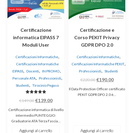
Certificazione
Certificazione e
informatica EIPASS 7
Corso PEKIT Privacy
Moduli User
GDPR DPO 2.0
,
,
Certificazioni Informatiche
Certificazioni Informatiche
,
Certificazioni Informatiche
Certificazioni Informatiche PEKIT
,
,
,
,
EIPASS
Docenti
IN PROMO
Professionisti
Studenti
,
,
Personale ATA
Professionisti
Il
Il
€
190.00
€
220.00
,
Studenti
Tirocinio Pegaso
prezzo
prezzo
Il Data Protection Officer certificato
originale
attuale
PEKIT GDPR DPO 2.0 è…
Valutato
Il
Il
€
139.00
€
149.00
era:
è:
5.00
su 5
prezzo
prezzo
€220.00.
€190.00.
Certificazione informatica di livello
originale
attuale
intermedio PUNTEGGIO:
Graduatorie ATA Terza Fascia…
era:
è:
€149.00.
€139.00.
Aggiungi al carrello
Aggiungi al carrello