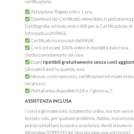
certificazione.
Attivazione Rapida entro 1 ora.
Download del Certificato Immediato in piattaforma 
Dattilografia, ed invio entro 48h per la Certificazione di
Informatica UNIPASS.
Certificati riconosciuti dal MIUR.
Corsi ed esami 100% online in modalità asincrona.
Studia comodamente da casa.
Esami
ripetibili gratuitamente senza costi aggiunt
Gli esami li avvii tu quando vuoi.
Nessun costo nascosto, certificazioni ed esami inclus
nel prezzo.
Piattaforma disponibile h24 e 7 giorni su 7.
ASSISTENZA INCLUSA
I corsi e gli esami sono totalmente online, ma non verrai
lasciato solo, per qualsiasi problema, dubbio, insicurezza
potrai contattare la nostra assistenza clienti al numero
WhatsApp 3299529244. Non lasciamo mai soli i nostri