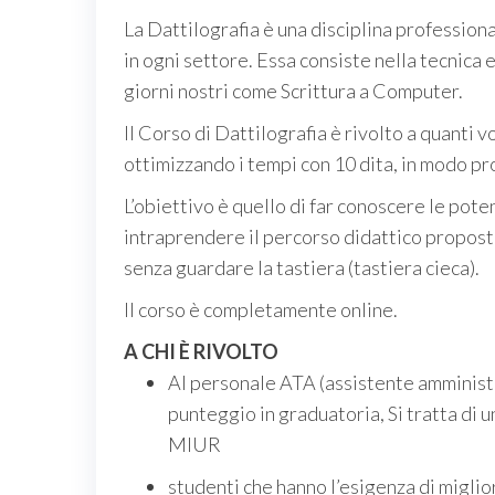
La
Dattilografia
è una disciplina profession
in ogni settore. Essa consiste nella tecnica e
giorni nostri come
Scrittura a Computer
.
Il Corso di Dattilografia è rivolto a quanti 
ottimizzando i tempi con 10 dita, in modo pr
L’obiettivo è quello di far conoscere le poten
intraprendere il percorso didattico proposto
senza guardare la tastiera (tastiera cieca).
Il corso è completamente
online
.
A CHI È RIVOLTO
Al
personale ATA
(assistente amminist
punteggio in graduatoria
, Si tratta di 
MIUR
studenti che hanno l’esigenza di miglior