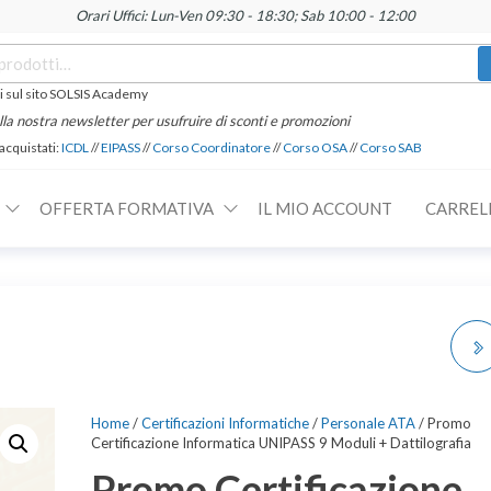
Orari Uffici: Lun-Ven 09:30 - 18:30; Sab 10:00 - 12:00
 sul sito SOLSIS Academy
 alla nostra newsletter per usufruire di sconti e promozioni
 acquistati:
ICDL
//
EIPASS
//
Corso Coordinatore
//
Corso OSA
//
Corso SAB
OFFERTA FORMATIVA
IL MIO ACCOUNT
CARREL
PROMO
CERTIFICAZIONE
Home
/
Certificazioni Informatiche
/
Personale ATA
/ Promo
Certificazione Informatica UNIPASS 9 Moduli + Dattilografia
INFORMATICA EIPASS 7
Promo Certificazione