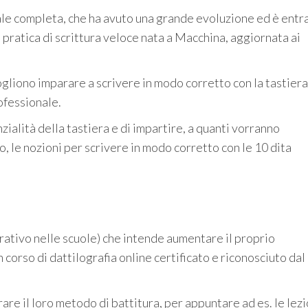
ale completa, che ha avuto una grande evoluzione ed è entr
 pratica di
scrittura veloce
nata a Macchina, aggiornata ai
vogliono imparare a scrivere in modo corretto con la tastiera
ofessionale.
zialità della tastiera e di impartire, a quanti vorranno
, le nozioni per scrivere in modo corretto con le 10 dita
rativo nelle scuole)
che intende aumentare il proprio
un corso di
dattilografia
online certificato e riconosciuto dal
are il loro metodo di battitura, per appuntare ad es. le lezi