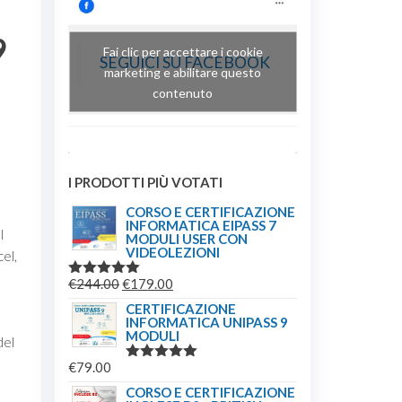
9
Fai clic per accettare i cookie
SEGUICI SU FACEBOOK
marketing e abilitare questo
contenuto
I PRODOTTI PIÙ VOTATI
CORSO E CERTIFICAZIONE
INFORMATICA EIPASS 7
l
MODULI USER CON
VIDEOLEZIONI
el,
IL
IL
€
244.00
€
179.00
VALUTATO
5.00
SU 5
PREZZO
PREZZO
CERTIFICAZIONE
INFORMATICA UNIPASS 9
ORIGINALE
ATTUALE
MODULI
del
ERA:
È:
€
79.00
€244.00.
€179.00.
VALUTATO
5.00
SU 5
a
CORSO E CERTIFICAZIONE