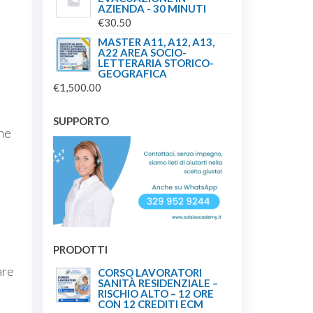
AZIENDA - 30 MINUTI
€
30.50
MASTER A11, A12, A13,
A22 AREA SOCIO-
LETTERARIA STORICO-
GEOGRAFICA
€
1,500.00
SUPPORTO
one
PRODOTTI
are
CORSO LAVORATORI
SANITÀ RESIDENZIALE –
RISCHIO ALTO – 12 ORE
CON 12 CREDITI ECM