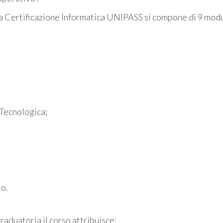
la Certificazione Informatica UNIPASS si compone di 9 modu
 Tecnologica;
io.
graduatoria il corso attribuisce: