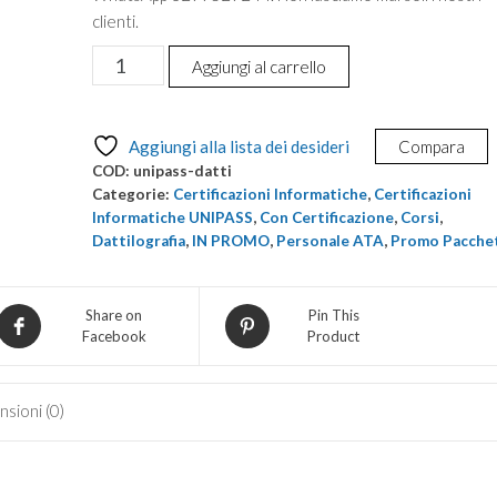
clienti.
Promo
Aggiungi al carrello
Certificazione
Informatica
UNIPASS
Aggiungi alla lista dei desideri
Compara
9
COD:
unipass-datti
Moduli
Categorie:
Certificazioni Informatiche
,
Certificazioni
+
Informatiche UNIPASS
,
Con Certificazione
,
Corsi
,
Dattilografia
,
IN PROMO
,
Personale ATA
,
Promo Pacchet
Dattilografia
quantità
Share on
Pin This
Facebook
Product
sioni (0)