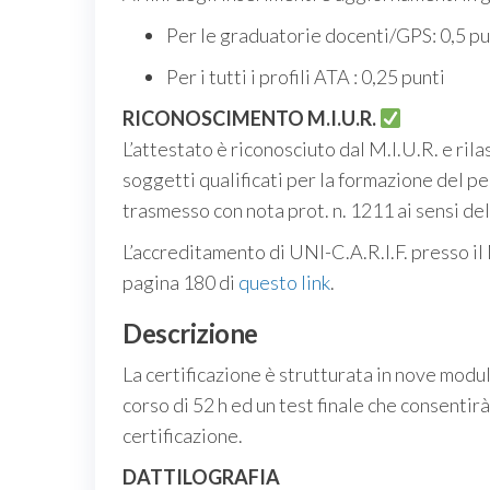
Per le graduatorie docenti/GPS:
0,5 pu
P
er i tutti i profili ATA
:
0,25 punti
RICONOSCIMENTO M.I.U.R.
L’attestato è riconosciuto dal
M.I.U.R.
e rila
soggetti qualificati per la formazione del 
trasmesso con nota prot. n. 1211 ai sensi d
L’accreditamento di
UNI-C.A.R.I.F.
presso il 
pagina 180 di
questo link
.
Descrizione
La certificazione è strutturata in nove modul
corso di 52 h ed un test finale che consenti
certificazione.
DATTILOGRAFIA