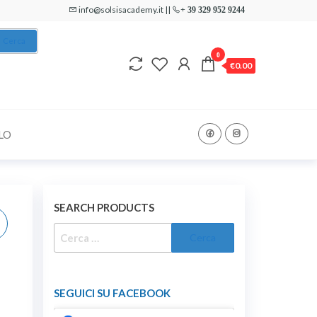
info@solsisacademy.it ||
+ 39 329 952 9244
Cerca
0
€0.00
LO
SEARCH PRODUCTS
RICERCA
PER:
SEGUICI SU FACEBOOK