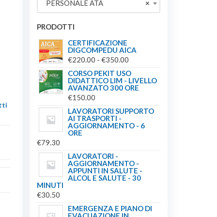
PERSONALE ATA
×
€149.00.
€139.00.
PRODOTTI
CERTIFICAZIONE
DIGCOMPEDU AICA
FASCIA
€
220.00
-
€
350.00
DI
CORSO PEKIT USO
DIDATTICO LIM - LIVELLO
PREZZO:
AVANZATO 300 ORE
DA
€
150.00
ti
€220.00
LAVORATORI SUPPORTO
A
AI TRASPORTI -
AGGIORNAMENTO - 6
€350.00
ORE
€
79.30
LAVORATORI -
AGGIORNAMENTO -
APPUNTI IN SALUTE -
ALCOL E SALUTE - 30
MINUTI
€
30.50
EMERGENZA E PIANO DI
EVACUAZIONE IN