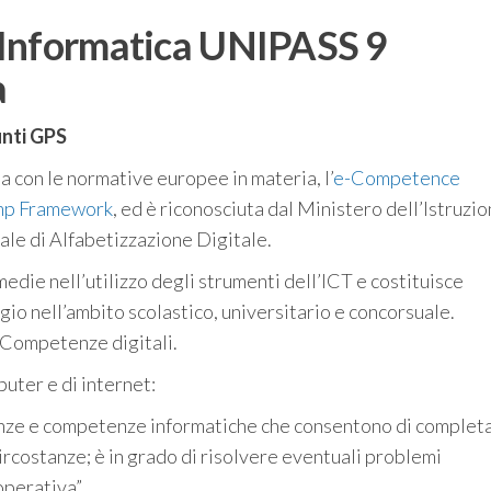
 Informatica UNIPASS 9
a
unti GPS
ea con le normative europee in materia, l’
e-Competence
p Framework
, ed è riconosciuta dal Ministero dell’Istruzi
nale di Alfabetizzazione Digitale.
die nell’utilizzo degli strumenti dell’ICT e costituisce
gio nell’ambito scolastico, universitario e concorsuale.
e Competenze digitali.
puter e di internet:
cenze e competenze informatiche che consentono di complet
ircostanze; è in grado di risolvere eventuali problemi
operativa”.