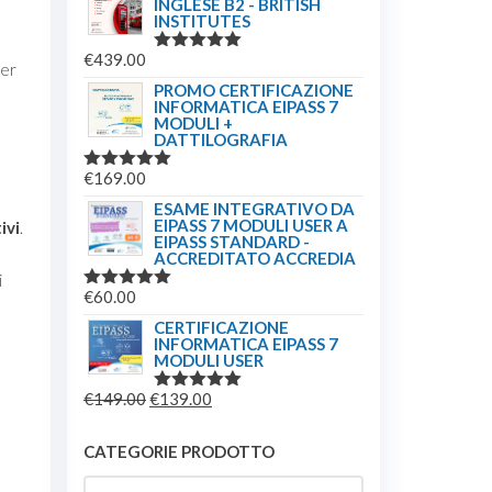
INGLESE B2 - BRITISH
INSTITUTES
€
439.00
VALUTATO
per
5.00
SU 5
PROMO CERTIFICAZIONE
INFORMATICA EIPASS 7
MODULI +
DATTILOGRAFIA
€
169.00
VALUTATO
5.00
SU 5
ESAME INTEGRATIVO DA
EIPASS 7 MODULI USER A
ivi
.
EIPASS STANDARD -
ACCREDITATO ACCREDIA
i
€
60.00
VALUTATO
5.00
SU 5
CERTIFICAZIONE
INFORMATICA EIPASS 7
MODULI USER
IL
IL
€
149.00
€
139.00
VALUTATO
5.00
SU 5
PREZZO
PREZZO
,
ORIGINALE
ATTUALE
CATEGORIE PRODOTTO
ERA:
È: