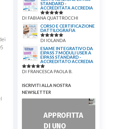
STANDARD -
ACCREDITATA ACCREDIA
DI FABIANA QUATTROCCHI
VALUTATO
5
SU 5
CORSO E CERTIFICAZIONE
DATTILOGRAFIA
dei
DI IOLANDA
VALUTATO
5
SU 5
05
ESAME INTEGRATIVO DA
EIPASS 7 MODULI USER A
EIPASS STANDARD -
ACCREDITATO ACCREDIA
DI FRANCESCA PAOLA B.
VALUTATO
5
SU 5
ISCRIVITI ALLA NOSTRA
NEWSLETTER
l
APPROFITTA
DI UNO