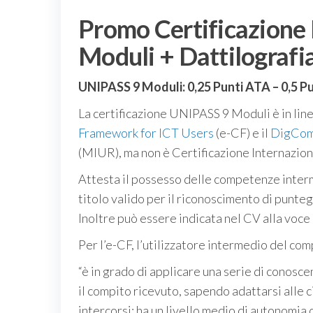
Promo Certificazione
Moduli + Dattilografi
UNIPASS 9 Moduli: 0,25 Punti ATA – 0,5 P
La certificazione
UNIPASS
9
Moduli
è in lin
Framework for ICT Users
(e-CF) e il
DigCom
(MIUR)
, ma non è Certificazione Internazio
Attesta il possesso delle competenze interme
titolo valido per il riconoscimento di punteg
Inoltre può essere indicata nel CV alla voc
Per l’e-CF, l’utilizzatore intermedio del com
“è in grado di applicare una serie di conos
il compito ricevuto, sapendo adattarsi alle c
intercorsi; ha un livello medio di autonomia 