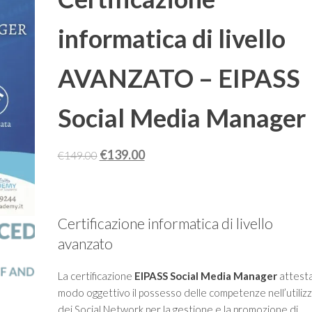
ANIMATORE DIGITALE
informatica di livello
4.0
AVANZATO – EIPASS
Social Media Manager
Il
Il
€
139.00
€
149.00
prezzo
prezzo
originale
attuale
era:
è:
Certificazione informatica di livello
€149.00.
€139.00.
avanzato
La certificazione
EIPASS Social Media Manager
attesta
modo oggettivo il possesso delle competenze nell’utiliz
dei Social Network per la gestione e la promozione di