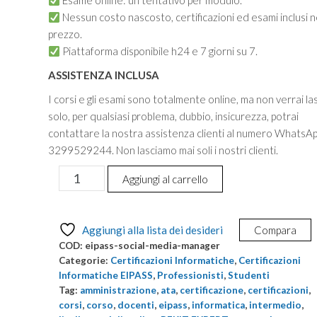
Esame online: un tentativo per modulo.
Nessun costo nascosto, certificazioni ed esami inclusi n
prezzo.
Piattaforma disponibile h24 e 7 giorni su 7.
ASSISTENZA INCLUSA
I corsi e gli esami sono totalmente online, ma non verrai la
solo, per qualsiasi problema, dubbio, insicurezza, potrai
contattare la nostra assistenza clienti al numero WhatsA
3299529244. Non lasciamo mai soli i nostri clienti.
Certificazione
Aggiungi al carrello
informatica
di
livello
Aggiungi alla lista dei desideri
Compara
AVANZATO
COD:
eipass-social-media-manager
-
Categorie:
Certificazioni Informatiche
,
Certificazioni
EIPASS
Informatiche EIPASS
,
Professionisti
,
Studenti
Tag:
amministrazione
,
ata
,
certificazione
,
certificazioni
,
Social
corsi
,
corso
,
docenti
,
eipass
,
informatica
,
intermedio
,
Media