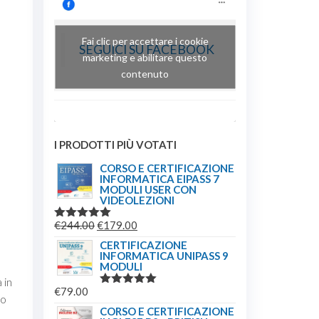
Fai clic per accettare i cookie
SEGUICI SU FACEBOOK
marketing e abilitare questo
contenuto
I PRODOTTI PIÙ VOTATI
CORSO E CERTIFICAZIONE
INFORMATICA EIPASS 7
MODULI USER CON
VIDEOLEZIONI
IL
IL
€
244.00
€
179.00
VALUTATO
5.00
SU 5
PREZZO
PREZZO
CERTIFICAZIONE
INFORMATICA UNIPASS 9
ORIGINALE
ATTUALE
MODULI
ERA:
È:
 in
€
79.00
€244.00.
€179.00.
VALUTATO
zo
5.00
SU 5
CORSO E CERTIFICAZIONE