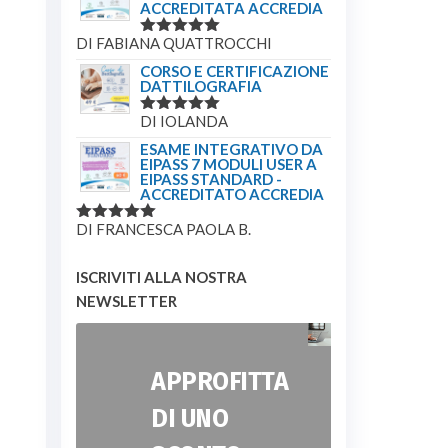
ACCREDITATA ACCREDIA
DI FABIANA QUATTROCCHI
VALUTATO
5
SU 5
CORSO E CERTIFICAZIONE
DATTILOGRAFIA
DI IOLANDA
VALUTATO
5
SU 5
ESAME INTEGRATIVO DA
EIPASS 7 MODULI USER A
EIPASS STANDARD -
ACCREDITATO ACCREDIA
DI FRANCESCA PAOLA B.
VALUTATO
5
SU 5
ISCRIVITI ALLA NOSTRA
NEWSLETTER
APPROFITTA
DI UNO