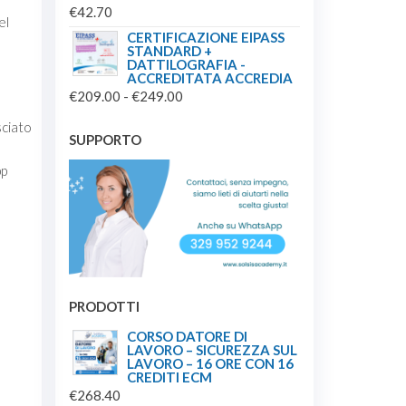
€
42.70
el
CERTIFICAZIONE EIPASS
STANDARD +
DATTILOGRAFIA -
ACCREDITATA ACCREDIA
FASCIA
€
209.00
-
€
249.00
DI
sciato
PREZZO:
SUPPORTO
DA
pp
€209.00
A
€249.00
PRODOTTI
CORSO DATORE DI
LAVORO – SICUREZZA SUL
LAVORO – 16 ORE CON 16
CREDITI ECM
€
268.40