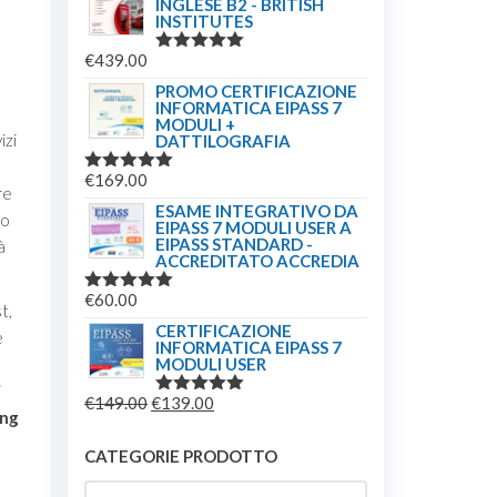
INGLESE B2 - BRITISH
INSTITUTES
€
439.00
VALUTATO
5.00
SU 5
PROMO CERTIFICAZIONE
INFORMATICA EIPASS 7
MODULI +
izi
DATTILOGRAFIA
€
169.00
VALUTATO
re
5.00
SU 5
ESAME INTEGRATIVO DA
so
EIPASS 7 MODULI USER A
EIPASS STANDARD -
à
ACCREDITATO ACCREDIA
€
60.00
VALUTATO
t,
5.00
SU 5
CERTIFICAZIONE
e
INFORMATICA EIPASS 7
MODULI USER
i
IL
IL
€
149.00
€
139.00
VALUTATO
ing
5.00
SU 5
PREZZO
PREZZO
ORIGINALE
ATTUALE
CATEGORIE PRODOTTO
ERA:
È: