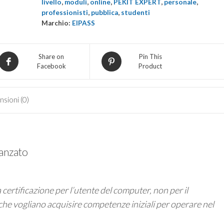
livello
,
moduli
,
online
,
PEKIT EXPERT
,
personale
,
Manager
professionisti
,
pubblica
,
studenti
quantità
Marchio:
EIPASS
Share on
Pin This
Facebook
Product
sioni (0)
vanzato
certificazione per l’utente del computer, non per il
 che vogliano acquisire competenze iniziali per operare nel