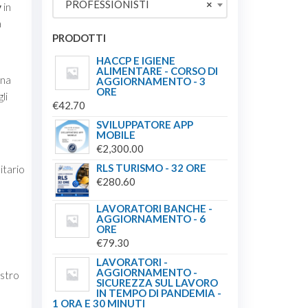
PROFESSIONISTI
×
y
in
€149.00.
€139.00.
a
PRODOTTI
HACCP E IGIENE
ALIMENTARE - CORSO DI
una
AGGIORNAMENTO - 3
ORE
li
€
42.70
SVILUPPATORE APP
MOBILE
o
€
2,300.00
RLS TURISMO - 32 ORE
itario
€
280.60
LAVORATORI BANCHE -
AGGIORNAMENTO - 6
ORE
€
79.30
LAVORATORI -
AGGIORNAMENTO -
ostro
SICUREZZA SUL LAVORO
IN TEMPO DI PANDEMIA -
1 ORA E 30 MINUTI