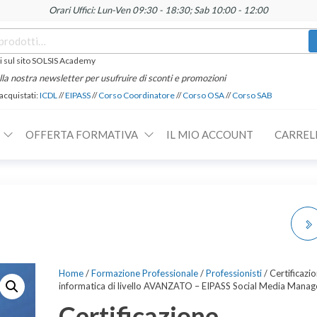
Orari Uffici: Lun-Ven 09:30 - 18:30; Sab 10:00 - 12:00
 sul sito SOLSIS Academy
 alla nostra newsletter per usufruire di sconti e promozioni
 acquistati:
ICDL
//
EIPASS
//
Corso Coordinatore
//
Corso OSA
//
Corso SAB
OFFERTA FORMATIVA
IL MIO ACCOUNT
CARREL
CERTIFICAZIONE
INFORMATICA DI
Home
/
Formazione Professionale
/
Professionisti
/ Certificazi
informatica di livello AVANZATO – EIPASS Social Media Manag
LIVELLO MEDIO - EIPASS
Certificazione