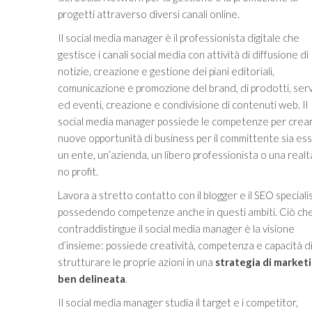
progetti attraverso diversi canali online.
Il social media manager è il professionista digitale che
gestisce i canali social media con attività di diffusione di
notizie, creazione e gestione dei piani editoriali,
comunicazione e promozione del brand, di prodotti, serv
ed eventi, creazione e condivisione di contenuti web. Il
social media manager possiede le competenze per crea
nuove opportunità di business per il committente sia es
un ente, un’azienda, un libero professionista o una realt
no profit.
Lavora a stretto contatto con il blogger e il SEO specialis
possedendo competenze anche in questi ambiti. Ciò ch
contraddistingue il social media manager è la visione
d’insieme: possiede creatività, competenza e capacità d
strutturare le proprie azioni in una
strategia di market
ben delineata
.
Il social media manager studia il target e i competitor,