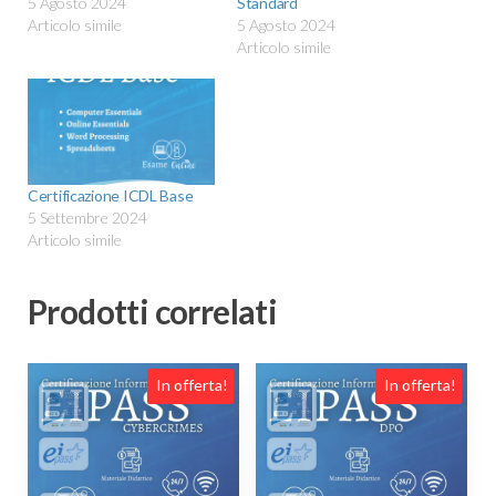
5 Agosto 2024
Standard
Articolo simile
5 Agosto 2024
Articolo simile
Certificazione ICDL Base
5 Settembre 2024
Articolo simile
Prodotti correlati
In offerta!
In offerta!