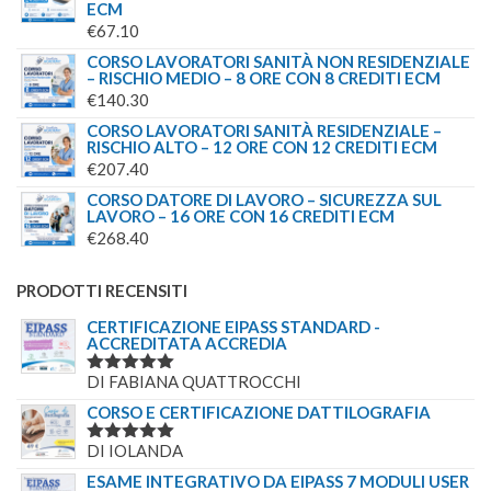
ECM
€
67.10
CORSO LAVORATORI SANITÀ NON RESIDENZIALE
– RISCHIO MEDIO – 8 ORE CON 8 CREDITI ECM
€
140.30
CORSO LAVORATORI SANITÀ RESIDENZIALE –
RISCHIO ALTO – 12 ORE CON 12 CREDITI ECM
€
207.40
CORSO DATORE DI LAVORO – SICUREZZA SUL
LAVORO – 16 ORE CON 16 CREDITI ECM
€
268.40
PRODOTTI RECENSITI
CERTIFICAZIONE EIPASS STANDARD -
ACCREDITATA ACCREDIA
DI FABIANA QUATTROCCHI
VALUTATO
5
SU 5
CORSO E CERTIFICAZIONE DATTILOGRAFIA
DI IOLANDA
VALUTATO
5
SU 5
ESAME INTEGRATIVO DA EIPASS 7 MODULI USER