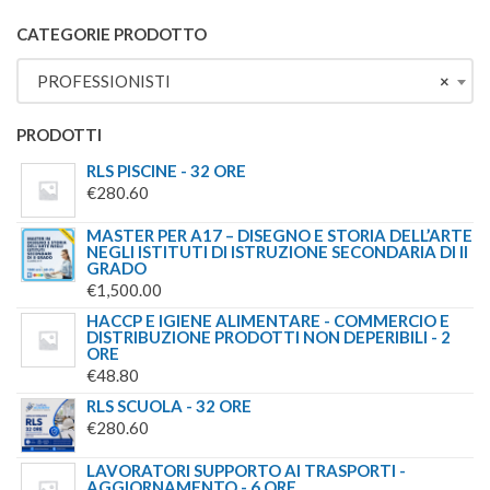
5.00
SU 5
PREZZO
PREZZO
ORIGINALE
ATTUALE
CATEGORIE PRODOTTO
ERA:
È:
PROFESSIONISTI
×
€244.00.
€179.00.
PRODOTTI
RLS PISCINE - 32 ORE
€
280.60
MASTER PER A17 – DISEGNO E STORIA DELL’ARTE
NEGLI ISTITUTI DI ISTRUZIONE SECONDARIA DI II
GRADO
€
1,500.00
HACCP E IGIENE ALIMENTARE - COMMERCIO E
DISTRIBUZIONE PRODOTTI NON DEPERIBILI - 2
ORE
€
48.80
RLS SCUOLA - 32 ORE
€
280.60
LAVORATORI SUPPORTO AI TRASPORTI -
AGGIORNAMENTO - 6 ORE