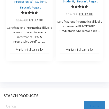
,
,
,
Studenti
Tirocinio Pegaso
Professionisti
Studenti
Tirocinio Pegaso
Valutato
Il
Il
€
139.00
€
149.00
5.00
su 5
Valutato
Il
Il
prezzo
prezzo
€
139.00
€
149.00
5.00
Certificazione informatica di livello
su 5
prezzo
prezzo
originale
attuale
intermedio PUNTEGGIO:
Certificazione informatica di livello
Graduatorie ATA Terza Fascia…
originale
attuale
era:
è:
avanzato La certificazione
informatica EIPASS
era:
è:
€149.00.
€139.00.
Progressive certifica le…
€149.00.
€139.00.
Aggiungi al carrello
Aggiungi al carrello
SEARCH PRODUCTS
RICERCA