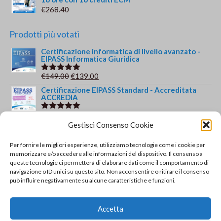
€
268.40
Prodotti più votati
Certificazione informatica di livello avanzato -
EIPASS Informatica Giuridica
Il
Il
€
149.00
€
139.00
Valutato
5.00
su 5
prezzo
prezzo
Certificazione EIPASS Standard - Accreditata
ACCREDIA
originale
attuale
era:
è:
Il
Il
€
209.00
€
179.00
Valutato
€149.00.
€139.00.
5.00
su 5
Gestisci Consenso Cookie
prezzo
prezzo
Certificazione informatica di livello avanzato -
EIPASS PROGRESSIVE
originale
attuale
Per fornire le migliori esperienze, utilizziamo tecnologie come i cookie per
era:
è:
Il
Il
€
149.00
€
139.00
memorizzare e/o accedere alle informazioni del dispositivo. Il consenso a
Valutato
€209.00.
€179.00.
5.00
su 5
queste tecnologie ci permetterà di elaborare dati come il comportamento di
prezzo
prezzo
Corso online EIPASS Esperto in Bullismo e
navigazione o ID unici su questo sito. Non acconsentire o ritirare il consenso
Cyberbullismo
originale
attuale
può influire negativamente su alcune caratteristiche e funzioni.
era:
è:
Il
Il
€
244.00
€
179.00
Valutato
€149.00.
€139.00.
5.00
su 5
prezzo
prezzo
Corso e Certificazione Dattilografia
Accetta
originale
attuale