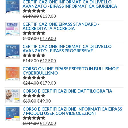
CERTIFICAZIONE INFORMATICA DI LIVELLO
AVANZATO - EIPASS INFORMATICA GIURIDICA
IL
IL
€
149.00
€
139.00
VALUTATO
5.00
SU 5
PREZZO
PREZZO
CERTIFICAZIONE EIPASS STANDARD -
ACCREDITATA ACCREDIA
ORIGINALE
ATTUALE
ERA:
È:
IL
IL
€
209.00
€
179.00
VALUTATO
€149.00.
€139.00.
5.00
SU 5
PREZZO
PREZZO
CERTIFICAZIONE INFORMATICA DI LIVELLO
AVANZATO - EIPASS PROGRESSIVE
ORIGINALE
ATTUALE
ERA:
È:
IL
IL
€
149.00
€
139.00
VALUTATO
€209.00.
€179.00.
5.00
SU 5
PREZZO
PREZZO
CORSO ONLINE EIPASS ESPERTO IN BULLISMO E
CYBERBULLISMO
ORIGINALE
ATTUALE
ERA:
È:
IL
IL
€
244.00
€
179.00
VALUTATO
€149.00.
€139.00.
5.00
SU 5
PREZZO
PREZZO
CORSO E CERTIFICAZIONE DATTILOGRAFIA
ORIGINALE
ATTUALE
IL
IL
€
69.00
€
49.00
VALUTATO
ERA:
È:
5.00
SU 5
PREZZO
PREZZO
CORSO E CERTIFICAZIONE INFORMATICA EIPASS
€244.00.
€179.00.
7 MODULI USER CON VIDEOLEZIONI
ORIGINALE
ATTUALE
ERA:
È:
IL
IL
€
244.00
€
179.00
VALUTATO
€69.00.
€49.00.