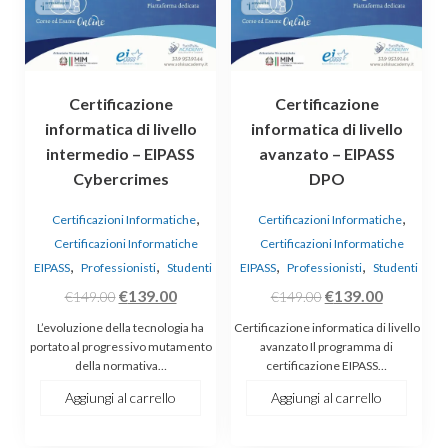
Certificazione
Certificazione
informatica di livello
informatica di livello
intermedio – EIPASS
avanzato – EIPASS
Cybercrimes
DPO
,
,
Certificazioni Informatiche
Certificazioni Informatiche
Certificazioni Informatiche
Certificazioni Informatiche
,
,
,
,
EIPASS
Professionisti
Studenti
EIPASS
Professionisti
Studenti
Il
Il
Il
Il
€
139.00
€
139.00
€
149.00
€
149.00
prezzo
prezzo
prezzo
prezzo
L’evoluzione della tecnologia ha
Certificazione informatica di livello
originale
attuale
originale
attuale
portato al progressivo mutamento
avanzato Il programma di
della normativa…
certificazione EIPASS…
era:
è:
era:
è:
€149.00.
€139.00.
€149.00.
€139.00.
Aggiungi al carrello
Aggiungi al carrello