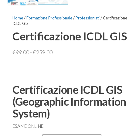
Home
/
Formazione Professionale
/
Professionisti
/ Certificazione
ICDL GIS
Certificazione ICDL GIS
Fascia
€
99.00
-
€
259.00
di
prezzo:
da
€99.00
Certificazione ICDL GIS
a
(
Geographic Information
€259.00
System
)
ESAME ONLINE