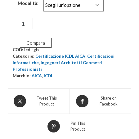
Modalità:
Certificazione
Aggiungi al carrello
ICDL
GIS
Compara
quantità
COD:
icdl-gis
Categorie:
Certificazione ICDL AICA
,
Certificazioni
Informatiche
,
Ingegneri Architetti Geometri
,
Professionisti
Marchio:
AICA
,
ICDL
Tweet This
Share on
Product
Facebook
Pin This
Product