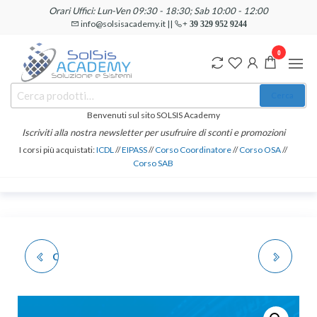
Salta
Orari Uffici: Lun-Ven 09:30 - 18:30; Sab 10:00 - 12:00
e
info@solsisacademy.it ||
+ 39 329 952 9244
vai
0
al
contenuto
SOLSIS
Cerca:
Corsi e
Cerca
Certificazioni
Academy
Informatiche
Benvenuti sul sito SOLSIS Academy
e
Iscriviti alla nostra newsletter per usufruire di sconti e promozioni
Linguistiche
I corsi più acquistati:
ICDL
//
EIPASS
//
Corso Coordinatore
//
Corso OSA
//
Corso SAB
CERTIFICAZIONE ICDL
CORSO REGIONALE
CAD 2D - SPECIALISED
ASSISTENTE DI STUDIO