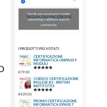
Fai clic per accettare i cookie
SEGUICI SU FACEBOOK
marketing e abilitare questo
contenuto
I PRODOTTI PIÙ VOTATI
CERTIFICAZIONE
INFORMATICA UNIPASS 9
MODULI
AD
€
79.00
VALUTATO
5.00
SU 5
CORSO E CERTIFICAZIONE
INGLESE B2 - BRITISH
INSTITUTES
€
439.00
VALUTATO
5.00
SU 5
PROMO CERTIFICAZIONE
INFORMATICA EIPASS 7