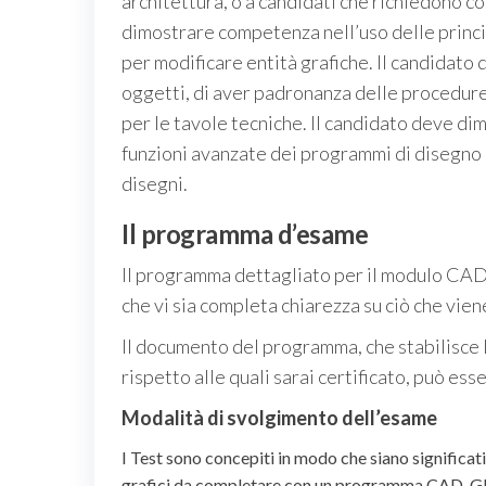
architettura, o a candidati che richiedono c
dimostrare competenza nell’uso delle princi
per modificare entità grafiche. Il candidato
oggetti, di aver padronanza delle procedure
per le tavole tecniche. Il candidato deve di
funzioni avanzate dei programmi di disegno
disegni.
Il programma d’esame
Il programma dettagliato per il modulo CAD
che vi sia completa chiarezza su ciò che vien
Il documento del programma, che stabilisce
rispetto alle quali sarai certificato, può es
Modalità di svolgimento dell’esame
I Test sono concepiti in modo che siano significat
grafici da completare con un programma CAD. Gli 