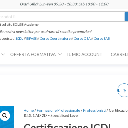
Orari Uffici: Lun-Ven 09:30 - 18:30; Sab 10:00 - 12:00
 sul sito SOLSIS Academy
 alla nostra newsletter per usufruire di sconti e promozioni
 acquistati:
ICDL
//
EIPASS
//
Corso Coordinatore
//
Corso OSA
//
Corso SAB
OFFERTA FORMATIVA
IL MIO ACCOUNT
CARREL
CERTIFICAZIONE ICDL
GIS
Home
/
Formazione Professionale
/
Professionisti
/ Certificazi
ICDL CAD 2D – Specialised Level
Certificazione ICDL