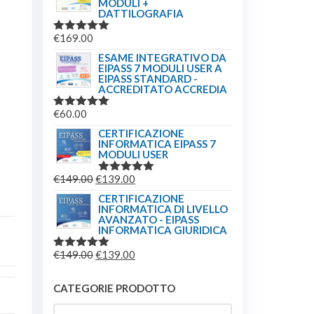
MODULI +
DATTILOGRAFIA
€
169.00
VALUTATO
5.00
SU 5
ESAME INTEGRATIVO DA
EIPASS 7 MODULI USER A
EIPASS STANDARD -
ACCREDITATO ACCREDIA
€
60.00
VALUTATO
5.00
SU 5
CERTIFICAZIONE
INFORMATICA EIPASS 7
MODULI USER
IL
IL
€
149.00
€
139.00
VALUTATO
5.00
SU 5
PREZZO
PREZZO
CERTIFICAZIONE
INFORMATICA DI LIVELLO
ORIGINALE
ATTUALE
AVANZATO - EIPASS
ERA:
È:
INFORMATICA GIURIDICA
€149.00.
€139.00.
IL
IL
€
149.00
€
139.00
VALUTATO
5.00
SU 5
PREZZO
PREZZO
ORIGINALE
ATTUALE
CATEGORIE PRODOTTO
ERA:
È: