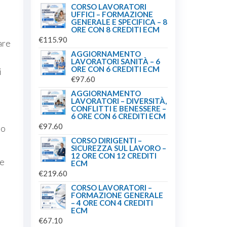
CORSO LAVORATORI
UFFICI – FORMAZIONE
GENERALE E SPECIFICA – 8
ORE CON 8 CREDITI ECM
€
115.90
are
AGGIORNAMENTO
LAVORATORI SANITÀ – 6
ORE CON 6 CREDITI ECM
i
€
97.60
AGGIORNAMENTO
LAVORATORI – DIVERSITÀ,
CONFLITTI E BENESSERE –
6 ORE CON 6 CREDITI ECM
€
97.60
do
CORSO DIRIGENTI –
SICUREZZA SUL LAVORO –
12 ORE CON 12 CREDITI
 e
ECM
€
219.60
CORSO LAVORATORI –
FORMAZIONE GENERALE
– 4 ORE CON 4 CREDITI
ECM
€
67.10