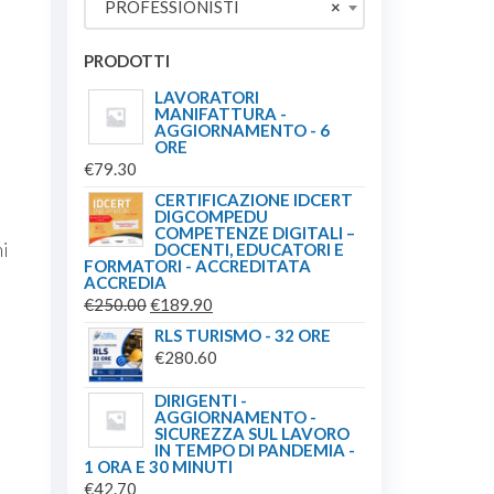
PROFESSIONISTI
×
€149.00.
€139.00.
PRODOTTI
LAVORATORI
MANIFATTURA -
AGGIORNAMENTO - 6
ORE
€
79.30
CERTIFICAZIONE IDCERT
DIGCOMPEDU
COMPETENZE DIGITALI –
mi
DOCENTI, EDUCATORI E
FORMATORI - ACCREDITATA
ACCREDIA
IL
IL
€
250.00
€
189.90
PREZZO
PREZZO
RLS TURISMO - 32 ORE
ORIGINALE
ATTUALE
€
280.60
ERA:
È:
DIRIGENTI -
€250.00.
€189.90.
AGGIORNAMENTO -
SICUREZZA SUL LAVORO
IN TEMPO DI PANDEMIA -
1 ORA E 30 MINUTI
€
42.70