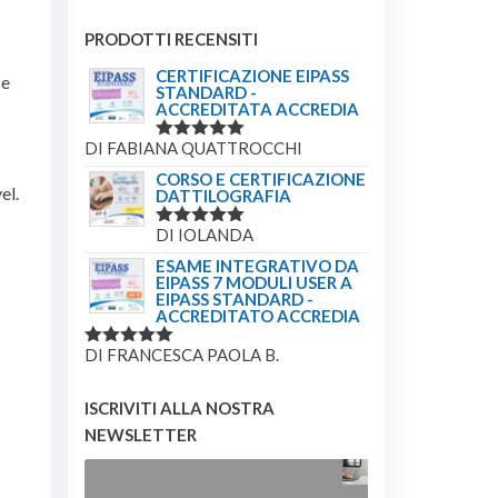
PRODOTTI RECENSITI
CERTIFICAZIONE EIPASS
se
STANDARD -
ACCREDITATA ACCREDIA
DI FABIANA QUATTROCCHI
VALUTATO
5
SU 5
CORSO E CERTIFICAZIONE
el.
DATTILOGRAFIA
DI IOLANDA
VALUTATO
5
SU 5
ESAME INTEGRATIVO DA
EIPASS 7 MODULI USER A
EIPASS STANDARD -
ACCREDITATO ACCREDIA
DI FRANCESCA PAOLA B.
VALUTATO
5
SU 5
ISCRIVITI ALLA NOSTRA
NEWSLETTER