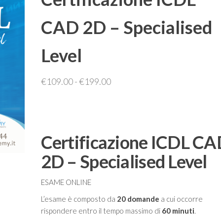
CAD 2D – Specialised
Level
Fascia
€
109.00
-
€
199.00
di
prezzo:
da
€109.00
Certificazione ICDL C
a
2D – Specialised Level
€199.00
ESAME ONLINE
L’esame è composto da
20 domande
a cui occorre
rispondere entro il tempo massimo di
60 minuti
.