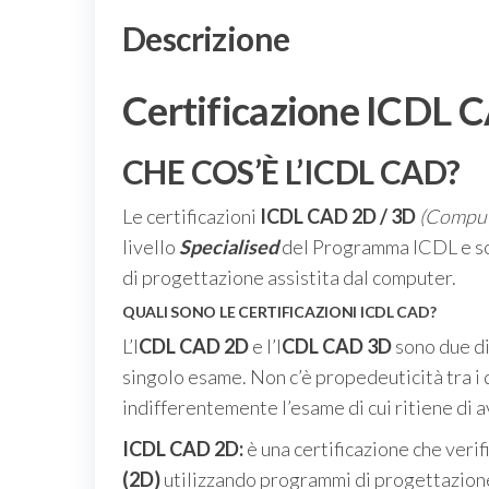
Descrizione
Certificazione ICDL C
CHE COS’È L’ICDL CAD?
Le certificazioni
ICDL CAD 2D / 3D
(Comput
livello
Specialised
del Programma ICDL e so
di progettazione assistita dal computer.
QUALI SONO LE CERTIFICAZIONI ICDL CAD?
L’I
CDL CAD 2D
e l’I
CDL CAD 3D
sono due dis
singolo esame. Non c’è propedeuticità tra i d
indifferentemente l’esame di cui ritiene di
ICDL CAD 2D:
è una certificazione che veri
(2D)
utilizzando programmi di progettazione