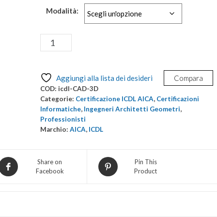
Modalità:
Certificazione
Aggiungi al carrello
ICDL
CAD
2D
Aggiungi alla lista dei desideri
Compara
-
COD:
icdl-CAD-3D
Specialised
Categorie:
Certificazione ICDL AICA
,
Certificazioni
Level
Informatiche
,
Ingegneri Architetti Geometri
,
Professionisti
quantità
Marchio:
AICA
,
ICDL
Share on
Pin This
Facebook
Product