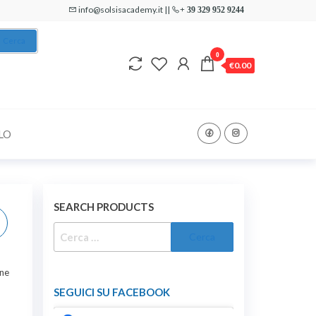
info@solsisacademy.it ||
+ 39 329 952 9244
Cerca
0
€0.00
LO
SEARCH PRODUCTS
RICERCA
PER:
one
SEGUICI SU FACEBOOK