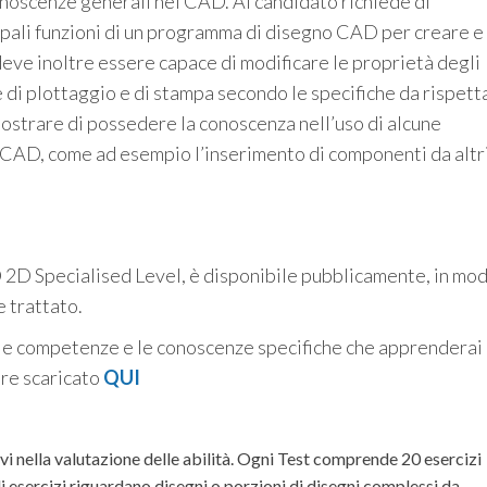
onoscenze generali nel CAD. Al candidato richiede di
pali funzioni di un programma di disegno CAD per creare e
 deve inoltre essere capace di modificare le proprietà degli
 di plottaggio e di stampa secondo le specifiche da rispett
mostrare di possedere la conoscenza nell’uso di alcune
 CAD, come ad esempio l’inserimento di componenti da altr
 2D Specialised Level, è disponibile pubblicamente, in mo
e trattato.
 le competenze e le conoscenze specifiche che apprenderai
sere scaricato
QUI
ivi nella valutazione delle abilità. Ogni Test comprende 20 esercizi
esercizi riguardano disegni o porzioni di disegni complessi da