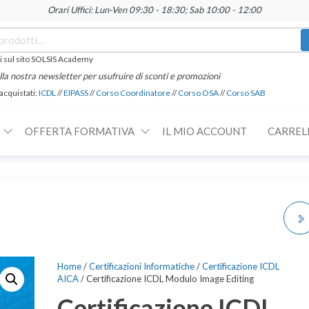
Orari Uffici: Lun-Ven 09:30 - 18:30; Sab 10:00 - 12:00
 sul sito SOLSIS Academy
 alla nostra newsletter per usufruire di sconti e promozioni
 acquistati:
ICDL
//
EIPASS
//
Corso Coordinatore
//
Corso OSA
//
Corso SAB
OFFERTA FORMATIVA
IL MIO ACCOUNT
CARREL
CORSO DI
PREPARAZIONE TFA
Home
/
Certificazioni Informatiche
/
Certificazione ICDL
AICA
/ Certificazione ICDL Modulo Image Editing
SOSTEGNO LIVE +
Certificazione ICDL