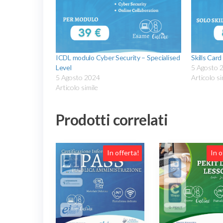
ICDL modulo Cyber Security – Specialised
Skills Car
Level
5 Agosto 
5 Agosto 2024
Articolo si
Articolo simile
Prodotti correlati
In offerta!
In o