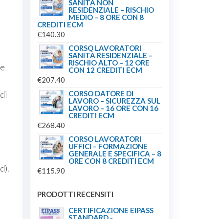
SANITÀ NON
RESIDENZIALE – RISCHIO
MEDIO – 8 ORE CON 8
CREDITI ECM
€
140.30
CORSO LAVORATORI
SANITÀ RESIDENZIALE –
RISCHIO ALTO – 12 ORE
ne
CON 12 CREDITI ECM
€
207.40
CORSO DATORE DI
 di
LAVORO – SICUREZZA SUL
LAVORO – 16 ORE CON 16
CREDITI ECM
€
268.40
CORSO LAVORATORI
UFFICI – FORMAZIONE
GENERALE E SPECIFICA – 8
ORE CON 8 CREDITI ECM
d).
€
115.90
PRODOTTI RECENSITI
CERTIFICAZIONE EIPASS
STANDARD -