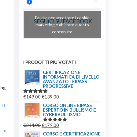
Fai clic per accettare i cookie
SEGUICI SU FACEBOOK
marketing e abilitare questo
contenuto
I PRODOTTI PIÙ VOTATI
CERTIFICAZIONE
INFORMATICA DI LIVELLO
AVANZATO - EIPASS
PROGRESSIVE
ing
IL
IL
€
149.00
€
139.00
VALUTATO
5.00
SU 5
PREZZO
PREZZO
ILL
CORSO ONLINE EIPASS
ESPERTO IN BULLISMO E
ORIGINALE
ATTUALE
CYBERBULLISMO
ERA:
È:
IL
IL
€
244.00
€
179.00
€149.00.
€139.00.
VALUTATO
ica/
5.00
SU 5
PREZZO
PREZZO
CORSO E CERTIFICAZIONE