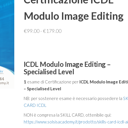
REGISTRAZIONI
Modulo Image Editing
Fascia
€
99.00
-
€
179.00
di
prezzo:
da
€99.00
ICDL Modulo
Image Editing –
Specialised Level
a
€179.00
1
esame di Certificazione per
ICDL
Modulo Image Edit
– Specialised Level
NB: per sostenere esame è necessario possedere la
SK
CARD ICDL
NON è compresa la SKILL CARD, ottenibile qui:
https://www.solsisacademy.it/prodotto/skills-card-icdl-a