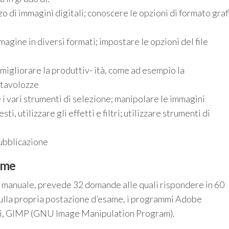
zo di immagini digitali; conoscere le opzioni di formato graf
agine in diversi formati; impostare le opzioni del file
 migliorare la produttiv- ità, come ad esempio la
e tavolozze
 i vari strumenti di selezione; manipolare le immagini
esti, utilizzare gli effetti e filtri; utilizzare strumenti di
pubblicazione
ame
ipo manuale, prevede 32 domande alle quali rispondere in 60
sulla propria postazione d’esame, i programmi Adobe
eri, GIMP (GNU Image Manipulation Program).