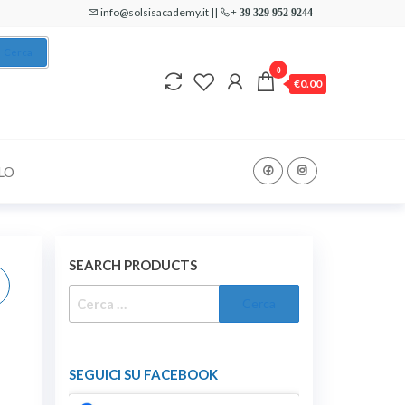
info@solsisacademy.it ||
+ 39 329 952 9244
Cerca
0
€0.00
LO
SEARCH PRODUCTS
RICERCA
PER:
SEGUICI SU FACEBOOK