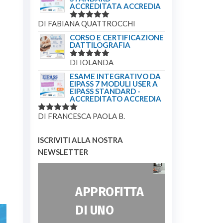
ACCREDITATA ACCREDIA
DI FABIANA QUATTROCCHI
VALUTATO
5
SU 5
CORSO E CERTIFICAZIONE
DATTILOGRAFIA
DI IOLANDA
VALUTATO
5
SU 5
ESAME INTEGRATIVO DA
EIPASS 7 MODULI USER A
EIPASS STANDARD -
ACCREDITATO ACCREDIA
DI FRANCESCA PAOLA B.
VALUTATO
5
SU 5
ISCRIVITI ALLA NOSTRA
NEWSLETTER
APPROFITTA
DI UNO