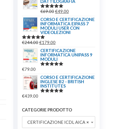
DATTILOGRAFIA
ORIGINALE
ATTUALE
ERA:
È:
IL
IL
€
69.00
€
49.00
VALUTATO
€244.00.
€179.00.
5.00
SU 5
PREZZO
PREZZO
CORSO E CERTIFICAZIONE
INFORMATICA EIPASS 7
ORIGINALE
ATTUALE
MODULI USER CON
ERA:
È:
VIDEOLEZIONI
€69.00.
€49.00.
IL
IL
€
244.00
€
179.00
VALUTATO
5.00
SU 5
PREZZO
PREZZO
CERTIFICAZIONE
INFORMATICA UNIPASS 9
ORIGINALE
ATTUALE
MODULI
ERA:
È:
€
79.00
€244.00.
€179.00.
VALUTATO
5.00
SU 5
CORSO E CERTIFICAZIONE
INGLESE B2 - BRITISH
INSTITUTES
€
439.00
VALUTATO
5.00
SU 5
CATEGORIE PRODOTTO
CERTIFICAZIONE ICDL AICA
×