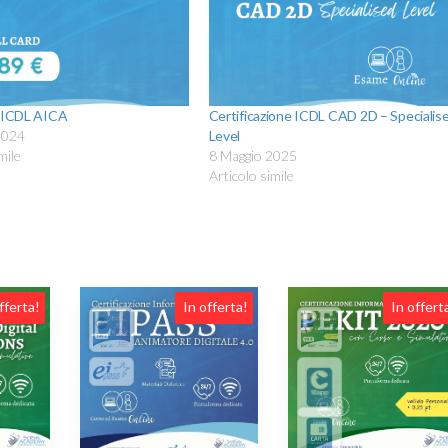
d ICDL AICA
Certificazione ICDL CAD 2D – Specialis
2024
Level
mile
8 Maggio 2025
Articolo simile
fferta!
In offerta!
In offert