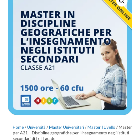
E STORIA NEGLI
DELLE DISCIPLINE
ISTITUTI SECONDARI DI
SANITARIE NEGLI
II GRADO
ISTITUTI SECONDARI DI
II GRADO
Home
/
Università
/
Master Universitari
/
Master I Livello
/ Master
per A21 – Discipline geografiche per l’insegnamento negli istituti
secondari di I e II grado