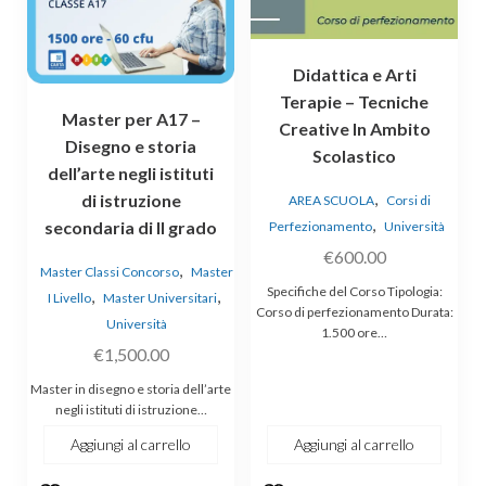
Didattica e Arti
Terapie – Tecniche
Master per A17 –
Creative In Ambito
Disegno e storia
Scolastico
dell’arte negli istituti
,
di istruzione
AREA SCUOLA
Corsi di
,
secondaria di II grado
Perfezionamento
Università
€
600.00
,
Master Classi Concorso
Master
Specifiche del Corso Tipologia:
,
,
I Livello
Master Universitari
Corso di perfezionamento Durata:
Università
1.500 ore…
€
1,500.00
Master in disegno e storia dell’arte
negli istituti di istruzione…
Aggiungi al carrello
Aggiungi al carrello