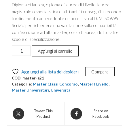
Diploma di laurea, diploma di laurea di I livello, laurea
magistrale o specialistica o altri ambiti conseguita secondo
l’ordinamento antecedente o successivo al D. M. 509/99.
Scrivici per richiedere una valutazione sulla compatibilità
con l’iscrizione ad altri master, corsi di laurea, dottorati e
scuole di specializzazione.
Master
Aggiungi al carrello
per
A21
–
Aggiungi alla lista dei desideri
Compara
Discipline
COD:
master-a21
geografiche
Categorie:
Master Classi Concorso
,
Master I Livello
,
per
Master Universitari
,
Università
l’insegnamento
negli
istituti
Tweet This
Share on
Product
Facebook
secondari
di