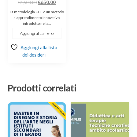
Il
Il
€
650.00
€
1,500.00
prezzo
prezzo
La metodologia CLIL è un metodo
originale
attuale
d'apprendimento innovativo,
introdotto nella…
era:
è:
€1,500.00.
€650.00.
Aggiungi al carrello
Aggiungi alla lista
dei desideri
Prodotti correlati