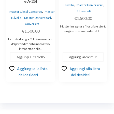
e A-25)
,
,
I Livello
Master Universitari
,
Università
Master Classi Concorso
Master
,
,
I Livello
Master Universitari
€
1,500.00
Università
Master Insegnare filosofia e storia
€
1,500.00
negli istituti secondari di II…
La metodologia CLIL è un metodo
d'apprendimento innovativo,
introdotto nella…
Aggiungi al carrello
Aggiungi al carrello
Aggiungi alla lista
Aggiungi alla lista
dei desideri
dei desideri