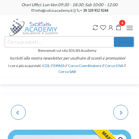
Salta
Orari Uffici: Lun-Ven 09:30 - 18:30; Sab 10:00 - 12:00
e
info@solsisacademy.it ||
+ 39 329 952 9244
vai
0
al
contenuto
SOLSIS
Cerca:
Corsi e
Cerca
Certificazioni
Academy
Informatiche
Benvenuti sul sito SOLSIS Academy
e
Iscriviti alla nostra newsletter per usufruire di sconti e promozioni
Linguistiche
I corsi più acquistati:
ICDL
//
EIPASS
//
Corso Coordinatore
//
Corso OSA
//
Corso SAB
MASTER PER A19 –
MASTER PER A15 –
INSEGNARE FILOSOFIA
L’INSEGNAMENTO