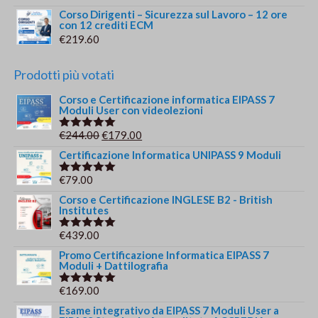
Corso Dirigenti – Sicurezza sul Lavoro – 12 ore
con 12 crediti ECM
€
219.60
Prodotti più votati
Corso e Certificazione informatica EIPASS 7
Moduli User con videolezioni
Il
Il
€
244.00
€
179.00
Valutato
5.00
su 5
prezzo
prezzo
Certificazione Informatica UNIPASS 9 Moduli
originale
attuale
€
79.00
Valutato
era:
è:
5.00
su 5
Corso e Certificazione INGLESE B2 - British
€244.00.
€179.00.
Institutes
€
439.00
Valutato
5.00
su 5
Promo Certificazione Informatica EIPASS 7
Moduli + Dattilografia
€
169.00
Valutato
5.00
su 5
Esame integrativo da EIPASS 7 Moduli User a