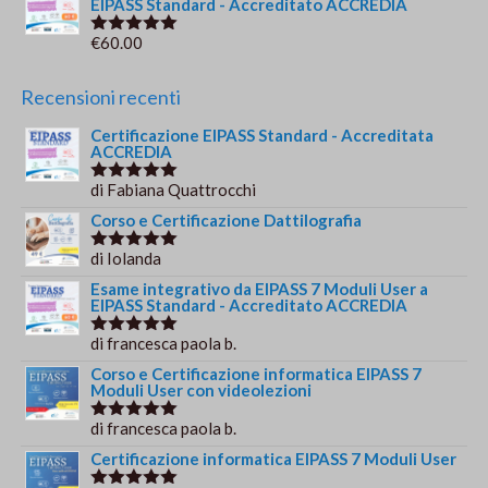
EIPASS Standard - Accreditato ACCREDIA
€
60.00
Valutato
5.00
su 5
Recensioni recenti
Certificazione EIPASS Standard - Accreditata
ACCREDIA
di Fabiana Quattrocchi
Valutato
5
su 5
Corso e Certificazione Dattilografia
di Iolanda
Valutato
5
su 5
Esame integrativo da EIPASS 7 Moduli User a
EIPASS Standard - Accreditato ACCREDIA
di francesca paola b.
Valutato
5
su 5
Corso e Certificazione informatica EIPASS 7
Moduli User con videolezioni
di francesca paola b.
Valutato
5
su 5
Certificazione informatica EIPASS 7 Moduli User