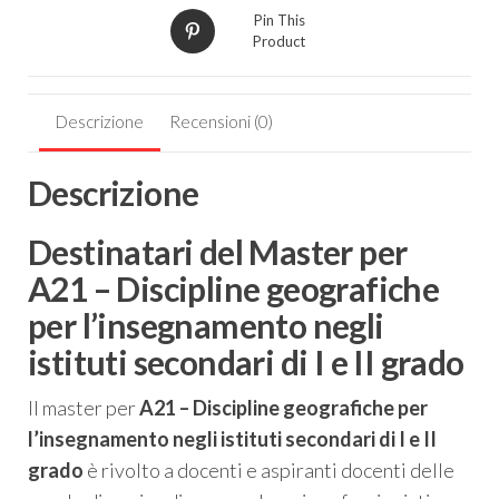
I
Pin This
e
Product
II
grado
quantità
Descrizione
Recensioni (0)
Descrizione
Destinatari del Master per
A21 – Discipline geografiche
per l’insegnamento negli
istituti secondari di I e II grado
Il master per
A21 – Discipline geografiche per
l’insegnamento negli istituti secondari di I e II
grado
è rivolto a docenti e aspiranti docenti delle