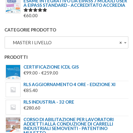
ESAME INTEGRATIVO DA EIPASS 7 MODULI USER
A EIPASS STANDARD - ACCREDITATO ACCREDIA
€
60.00
VALUTATO
5.00
SU 5
CATEGORIE PRODOTTO
MASTER I LIVELLO
×
PRODOTTI
CERTIFICAZIONE ICDL GIS
FASCIA
€
99.00
-
€
259.00
DI
RLS AGGIORNAMENTO 4 ORE - EDIZIONE XI
PREZZO:
€
85.40
DA
€99.00
RLS INDUSTRIA - 32 ORE
€
280.60
A
€259.00
CORSO DI ABILITAZIONE PER LAVORATORI
ADDETTI ALLA CONDUZIONE DI CARRELLI
INDUSTRIALI SEMOVENTI - PATENTINO
MULETTO