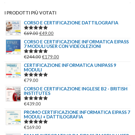
I PRODOTTI PIÙ VOTATI
CORSO E CERTIFICAZIONE DATTILOGRAFIA
IL
IL
€
69.00
€
49.00
VALUTATO
5.00
SU 5
PREZZO
PREZZO
CORSO E CERTIFICAZIONE INFORMATICA EIPASS
7 MODULI USER CON VIDEOLEZIONI
ORIGINALE
ATTUALE
ERA:
È:
IL
IL
€
244.00
€
179.00
VALUTATO
€69.00.
€49.00.
5.00
SU 5
PREZZO
PREZZO
CERTIFICAZIONE INFORMATICA UNIPASS 9
MODULI
ORIGINALE
ATTUALE
ERA:
È:
€
79.00
VALUTATO
€244.00.
€179.00.
5.00
SU 5
CORSO E CERTIFICAZIONE INGLESE B2 - BRITISH
INSTITUTES
€
439.00
VALUTATO
5.00
SU 5
PROMO CERTIFICAZIONE INFORMATICA EIPASS 7
MODULI + DATTILOGRAFIA
€
169.00
VALUTATO
5.00
SU 5