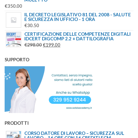
€
350.00
IL DECRETO LEGISLATIVO 81 DEL 2008 - SALUTE
E SICUREZZA IN UFFICIO - 1 ORA
€
30.50
CERTIFICAZIONE DELLE COMPETENZE DIGITALI
IDCERT DIGCOMP 2.2 + DATTILOGRAFIA
IL
IL
€
298.00
€
199.00
PREZZO
PREZZO
ORIGINALE
ATTUALE
SUPPORTO
ERA:
È:
€298.00.
€199.00.
PRODOTTI
CORSO DATORE DI LAVORO – SICUREZZA SUL
LAVORO – 16 ORE CON 16 CREDITI ECM