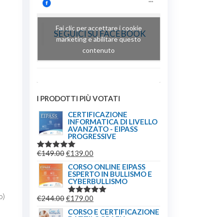
Fai clic per accettare i cookie
SEGUICI SU FACEBOOK
marketing e abilitare questo
contenuto
I PRODOTTI PIÙ VOTATI
CERTIFICAZIONE
INFORMATICA DI LIVELLO
AVANZATO - EIPASS
PROGRESSIVE
IL
IL
€
149.00
€
139.00
VALUTATO
5.00
SU 5
PREZZO
PREZZO
CORSO ONLINE EIPASS
ESPERTO IN BULLISMO E
ORIGINALE
ATTUALE
CYBERBULLISMO
ERA:
È:
o)
IL
IL
€
244.00
€
179.00
€149.00.
€139.00.
VALUTATO
5.00
SU 5
PREZZO
PREZZO
CORSO E CERTIFICAZIONE