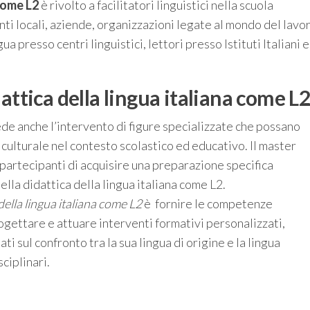
 come L2
è rivolto a facilitatori linguistici nella scuola
enti locali, aziende, organizzazioni legate al mondo del lavo
ua presso centri linguistici, lettori presso Istituti Italiani e
dattica
della lingua italiana come L
iede anche l’intervento di figure specializzate che possano
e culturale nel contesto scolastico ed educativo. Il master
artecipanti di acquisire una preparazione specifica
ella didattica della lingua italiana come L2.
della lingua italiana come L2
è fornire le competenze
gettare e attuare interventi formativi personalizzati,
ti sul confronto tra la sua lingua di origine e la lingua
ciplinari.