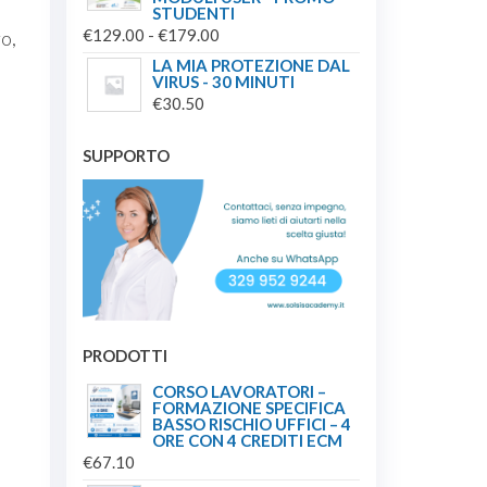
STUDENTI
FASCIA
€
129.00
-
€
179.00
ro,
DI
LA MIA PROTEZIONE DAL
VIRUS - 30 MINUTI
PREZZO:
€
30.50
DA
€129.00
2
SUPPORTO
A
€179.00
PRODOTTI
CORSO LAVORATORI –
FORMAZIONE SPECIFICA
BASSO RISCHIO UFFICI – 4
ORE CON 4 CREDITI ECM
€
67.10