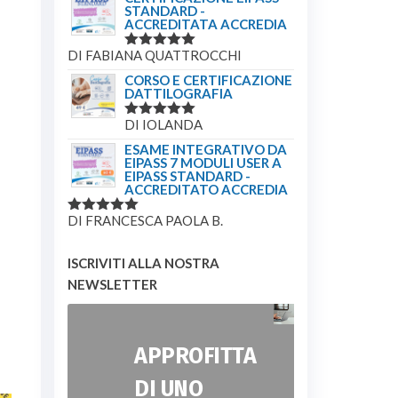
STANDARD -
ACCREDITATA ACCREDIA
DI FABIANA QUATTROCCHI
VALUTATO
5
SU 5
CORSO E CERTIFICAZIONE
DATTILOGRAFIA
DI IOLANDA
VALUTATO
5
SU 5
ESAME INTEGRATIVO DA
EIPASS 7 MODULI USER A
EIPASS STANDARD -
ACCREDITATO ACCREDIA
DI FRANCESCA PAOLA B.
VALUTATO
5
SU 5
ISCRIVITI ALLA NOSTRA
NEWSLETTER
APPROFITTA
DI UNO