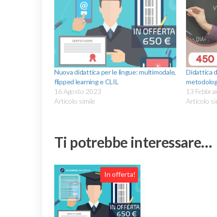
Nuova didattica per le lingue: multimodale,
Didattica 
flipped learning e CLIL
metodolog
16 Agosto 2023
13 Febbra
Articolo simile
Articolo si
Ti potrebbe interessare…
In offerta!