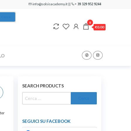
info@solsisacademy.it ||
+ 39 329 952 9244
Cerca
0
€0.00
LO
SEARCH PRODUCTS
RICERCA
PER:
ter
SEGUICI SU FACEBOOK