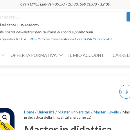
Orari Uffici: Lun-Ven 09:30 - 18:30; Sab 10:00 - 12:00
 sul sito SOLSIS Academy
 alla nostra newsletter per usufruire di sconti e promozioni
 acquistati:
ICDL
//
EIPASS
//
Corso Coordinatore
//
Corso OSA
//
Corso SAB
OFFERTA FORMATIVA
IL MIO ACCOUNT
CARREL
MASTER A11, A12, A13,
A22 AREA SOCIO-
Home
/
Università
/
Master Universitari
/
Master I Livello
/ Mas
in didattica della lingua italiana come L2
LETTERARIA STORICO-
Master in didattica