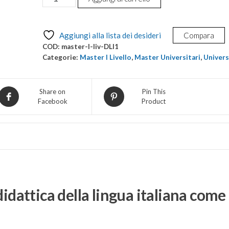
in
didattica
della
Aggiungi alla lista dei desideri
Compara
lingua
COD:
master-I-liv-DLI1
italiana
Categorie:
Master I Livello
,
Master Universitari
,
Univers
come
L2
Share on
Pin This
quantità
Facebook
Product
didattica della lingua italiana come