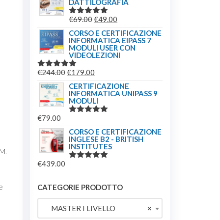
DATTILOGRAFIA
ORIGINALE
ATTUALE
ERA:
È:
IL
IL
€
69.00
€
49.00
VALUTATO
€244.00.
€179.00.
5.00
SU 5
PREZZO
PREZZO
CORSO E CERTIFICAZIONE
INFORMATICA EIPASS 7
ORIGINALE
ATTUALE
MODULI USER CON
ERA:
È:
VIDEOLEZIONI
€69.00.
€49.00.
IL
IL
€
244.00
€
179.00
VALUTATO
5.00
SU 5
PREZZO
PREZZO
CERTIFICAZIONE
INFORMATICA UNIPASS 9
ORIGINALE
ATTUALE
MODULI
ERA:
È:
€
79.00
€244.00.
€179.00.
VALUTATO
5.00
SU 5
CORSO E CERTIFICAZIONE
INGLESE B2 - BRITISH
INSTITUTES
M.
€
439.00
VALUTATO
5.00
SU 5
e
CATEGORIE PRODOTTO
MASTER I LIVELLO
×