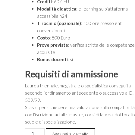
Crediti
: 60 CFU
Modalità didattica
: e-learning su piattaforma
accessibile h24
Tirocinio (opzionale)
: 100 ore presso enti
convenzionati
Costo
: 500 Euro
Prove previste
: verifica scritta delle competenze
acquisite
Bonus docenti
: sì
Requisiti di ammissione
Laurea triennale, magistrale o specialistica conseguita
secondo l’ordinamento antecedente o successivo al D. 
509/99.
Scrivici per richiedere una valutazione sulla compatibilità
con l’iscrizione ad altri master, corsi di laurea, dottorati 
scuole di specializzazione.
Master
Aggiungi al carrello