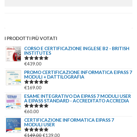
I PRODOTTI PIÙ VOTATI
CORSO E CERTIFICAZIONE INGLESE B2 - BRITISH
INSTITUTES
€
439.00
VALUTATO
5.00
SU 5
PROMO CERTIFICAZIONE INFORMATICA EIPASS 7
MODULI + DATTILOGRAFIA
€
169.00
VALUTATO
5.00
SU 5
ESAME INTEGRATIVO DA EIPASS 7 MODULI USER
A EIPASS STANDARD - ACCREDITATO ACCREDIA
€
60.00
VALUTATO
5.00
SU 5
CERTIFICAZIONE INFORMATICA EIPASS 7
MODULI USER
IL
IL
€
149.00
€
139.00
VALUTATO