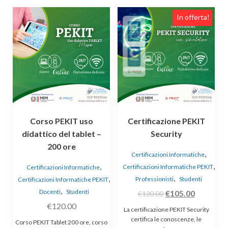
In offerta!
Corso PEKIT uso
Certificazione PEKIT
didattico del tablet –
Security
200 ore
,
Certificazioni Informatiche
,
,
Certificazioni Informatiche PEKIT
Certificazioni Informatiche
,
,
Professionisti
Studenti
Certificazioni Informatiche PEKIT
,
Docenti
Studenti
Il
Il
€
105.00
€
120.00
prezzo
prezzo
€
120.00
La certificazione PEKIT Security
originale
attuale
certifica le conoscenze, le
Corso PEKIT Tablet 200 ore, corso