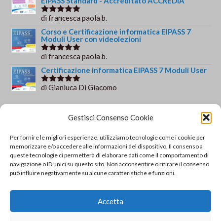
EIPASS Standard - Accreditato ACCREDIA
di francesca paola b.
Valutato
5
su 5
Corso e Certificazione informatica EIPASS 7
Moduli User con videolezioni
di francesca paola b.
Valutato
5
su 5
Certificazione informatica EIPASS 7 Moduli User
di Gianluca Di Giacomo
Valutato
5
su 5
Orario e informazioni
Gestisci Consenso Cookie
Via Gaudio Maiori
Per fornire le migliori esperienze, utilizziamo tecnologie come i cookie per
84013 Cava de' Tirreni
memorizzare e/o accedere alle informazioni del dispositivo. Il consenso a
+39 329 952 9244
queste tecnologie ci permetterà di elaborare dati come il comportamento di
navigazione o ID unici su questo sito. Non acconsentire o ritirare il consenso
info@solsisacademy.it
può influire negativamente su alcune caratteristiche e funzioni.
Lun-Ven: 09:30-18:30, Sab: 10:00-12:00
Pausa pranzo: 13:30-15:30
Accetta
© Copyright - SOLSIS Academy by SOLUZIONE E