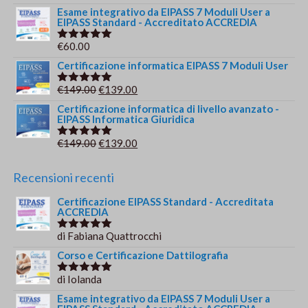
5.00
su 5
Esame integrativo da EIPASS 7 Moduli User a
EIPASS Standard - Accreditato ACCREDIA
€
60.00
Valutato
5.00
su 5
Certificazione informatica EIPASS 7 Moduli User
Il
Il
€
149.00
€
139.00
Valutato
5.00
su 5
prezzo
prezzo
Certificazione informatica di livello avanzato -
EIPASS Informatica Giuridica
originale
attuale
era:
è:
Il
Il
€
149.00
€
139.00
Valutato
€149.00.
€139.00.
5.00
su 5
prezzo
prezzo
originale
attuale
Recensioni recenti
era:
è:
Certificazione EIPASS Standard - Accreditata
€149.00.
€139.00.
ACCREDIA
di Fabiana Quattrocchi
Valutato
5
su 5
Corso e Certificazione Dattilografia
di Iolanda
Valutato
5
su 5
Esame integrativo da EIPASS 7 Moduli User a