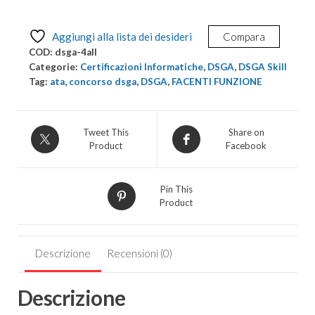
corsi
DSGA
Aggiungi alla lista dei desideri
Compara
4
COD:
dsga-4all
punti
Categorie:
Certificazioni Informatiche
,
DSGA
,
DSGA Skill
quantità
Tag:
ata
,
concorso dsga
,
DSGA
,
FACENTI FUNZIONE
Tweet This
Share on
Product
Facebook
Pin This
Product
Descrizione
Recensioni (0)
Descrizione