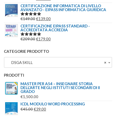
5.00
SU 5
PREZZO
PREZZO
CERTIFICAZIONE INFORMATICA DI LIVELLO
AVANZATO - EIPASS INFORMATICA GIURIDICA
ORIGINALE
ATTUALE
ERA:
È:
IL
IL
€
149.00
€
139.00
VALUTATO
€149.00.
€139.00.
5.00
SU 5
PREZZO
PREZZO
CERTIFICAZIONE EIPASS STANDARD -
ACCREDITATA ACCREDIA
ORIGINALE
ATTUALE
ERA:
È:
IL
IL
€
209.00
€
179.00
VALUTATO
€149.00.
€139.00.
5.00
SU 5
PREZZO
PREZZO
ORIGINALE
ATTUALE
CATEGORIE PRODOTTO
ERA:
È:
DSGA SKILL
×
€209.00.
€179.00.
PRODOTTI
MASTER PER A54 – INSEGNARE STORIA
DELL’ARTE NEGLI ISTITUTI SECONDARI DI II
GRADO
€
1,500.00
ICDL MODULO WORD PROCESSING
IL
IL
€
45.00
€
39.00
PREZZO
PREZZO