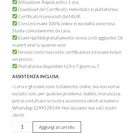
Attivazione Rapida entro 1 ora.
Download del Certificato Immediato in piattaforma.
Certificati riconosciuti dal MIUR.
Corsi ed esami 100% online in modalità asincrona.
Studia comodamente da casa.
Esami ripetibili gratuitamente senza costi aggiuntivi. Gli
esami li avvii tu quando vuoi.
Nessun costo nascosto, certificazioni ed esami inclusi
nel prezzo.
Piattaforma disponibile h24 e 7 giorni su 7.
ASSISTENZA INCLUSA
I corsi e gli esami sono totalmente online, ma non verrai
lasciato solo, per qualsiasi problema, dubbio, insicurezza,
potrai contattare la nostra assistenza clienti al numero
WhatsApp 3299529244. Non lasciamo mai soli i nostri
clienti.
PROMO:
Aggiungi al carrello
4