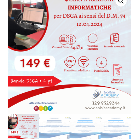
FORDSGA:
ALFABETIZZAZIONE
LEGISLAZIONE
DIGITALE CIAD - AICA
SCOLASTICA E RUOLO
ICDL TEST DI
DEI DSGA
CONFORMITÀ
DIGCOMP 2.2