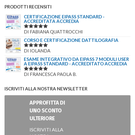
PRODOTTI RECENSITI
CERTIFICAZIONE EIPASS STANDARD -
ACCREDITATA ACCREDIA
DI FABIANA QUATTROCCHI
VALUTATO
5
SU 5
CORSO E CERTIFICAZIONE DATTILOGRAFIA
DI IOLANDA
VALUTATO
5
SU 5
ESAME INTEGRATIVO DA EIPASS 7 MODULI USER
A EIPASS STANDARD - ACCREDITATO ACCREDIA
DI FRANCESCA PAOLA B.
VALUTATO
5
SU 5
ISCRIVITI ALLA NOSTRA NEWSLETTER
APPROFITTA DI
UNO SCONTO
ULTERIORE
ISCRIVITI ALLA