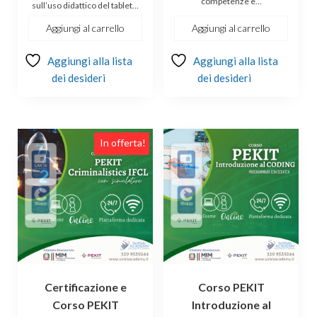
competenze e…
era:
è:
sull’uso didattico del tablet…
€120.00.
€105.00.
Aggiungi al carrello
Aggiungi al carrello
Aggiungi alla lista
Aggiungi alla lista
dei desideri
dei desideri
In offerta!
Certificazione e
Corso PEKIT
Corso PEKIT
Introduzione al