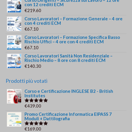
con 12 crediti ECM
€
219.60
Corso Lavoratori – Formazione Generale – 4 ore
con 4 crediti ECM
€
67.10
Corso Lavoratori – Formazione Specifica Basso
Rischio Uffici – 4 ore con 4 crediti ECM
€
67.10
Corso Lavoratori Sanità Non Residenziale –
Rischio Medio – 8 ore con 8 crediti ECM
€
140.30
Prodotti più votati
Corso e Certificazione INGLESE B2 - British
Institutes
€
439.00
Valutato
5.00
su 5
Promo Certificazione Informatica EIPASS 7
Moduli + Dattilografia
€
169.00
Valutato