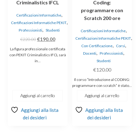
Criminalistics IFCL
Coding:
programmare con
,
Certificazioni Informatiche
Scratch 200 ore
,
Certificazioni Informatiche PEKIT
,
,
Professionisti
Studenti
Certificazioni Informatiche
,
Il
Il
€
190.00
Certificazioni Informatiche PEKIT
€
220.00
,
,
prezzo
prezzo
Con Certificazione
Corsi
La figura professionale certificata
,
,
Docenti
Professionisti
originale
attuale
con PEKIT Criminalistics IFCL sarà
in…
Studenti
era:
è:
€
120.00
€220.00.
€190.00.
Il corso “Introduzione al CODING:
programmare con scratch” è stato…
Aggiungi al carrello
Aggiungi al carrello
Aggiungi alla lista
Aggiungi alla lista
dei desideri
dei desideri