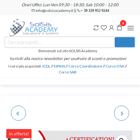
Salta
Orari Uffici: Lun-Ven 09:30 - 18:30; Sab 10:00 - 12:00
e
info@solsisacademy.it ||
+ 39 329 952 9244
vai
0
al
contenuto
SOLSIS
Cerca:
Corsi e
Cerca
Certificazioni
Academy
Informatiche
Benvenuti sul sito SOLSIS Academy
e
Iscriviti alla nostra newsletter per usufruire di sconti e promozioni
Linguistiche
I corsi più acquistati:
ICDL
//
EIPASS
//
Corso Coordinatore
//
Corso OSA
//
Corso SAB
CORSO E
CERTIFICAZIONE
CERTIFICAZIONE
INTERNAZIONALE DI
In offerta!