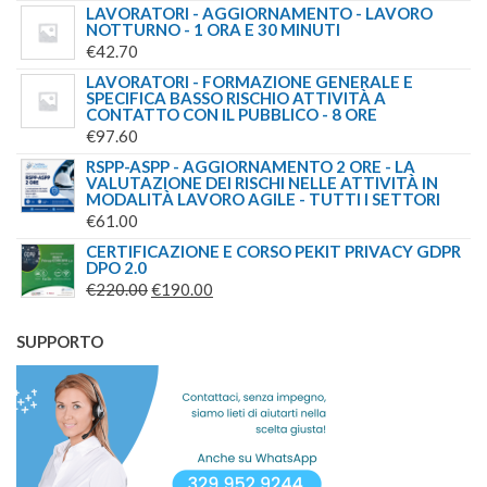
LAVORATORI - AGGIORNAMENTO - LAVORO
ORIGINALE
ATTUALE
NOTTURNO - 1 ORA E 30 MINUTI
ERA:
È:
€
42.70
€45.00.
€39.00.
LAVORATORI - FORMAZIONE GENERALE E
SPECIFICA BASSO RISCHIO ATTIVITÀ A
CONTATTO CON IL PUBBLICO - 8 ORE
€
97.60
RSPP-ASPP - AGGIORNAMENTO 2 ORE - LA
VALUTAZIONE DEI RISCHI NELLE ATTIVITÀ IN
MODALITÀ LAVORO AGILE - TUTTI I SETTORI
€
61.00
CERTIFICAZIONE E CORSO PEKIT PRIVACY GDPR
DPO 2.0
IL
IL
€
220.00
€
190.00
PREZZO
PREZZO
ORIGINALE
ATTUALE
SUPPORTO
ERA:
È:
€220.00.
€190.00.