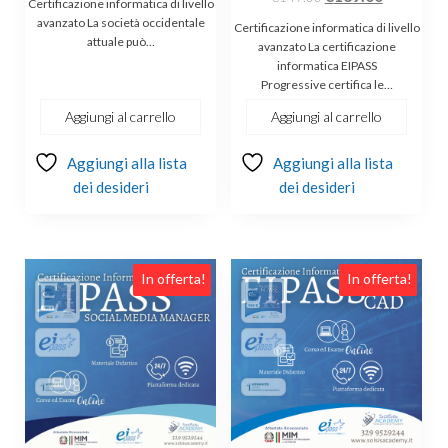
Certificazione informatica di livello
su 5
prezzo
prezzo
originale
attuale
avanzato La società occidentale
Certificazione informatica di livello
attuale può…
originale
attuale
era:
è:
avanzato La certificazione
informatica EIPASS
era:
è:
€149.00.
€139.00.
Progressive certifica le…
€149.00.
€139.00.
Aggiungi al carrello
Aggiungi al carrello
Aggiungi alla lista
Aggiungi alla lista
dei desideri
dei desideri
In offerta!
In offerta!