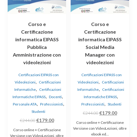
Corso e
Corso e
Certificazione
Certificazione
informatica EIPASS
informatica EIPASS
Pubblica
Social Media
Amministrazione con
Manager con
videolezioni
videolezioni
Certificazioni EIPASS con
Certificazioni EIPASS con
,
,
Videolezioni
Certificazioni
Videolezioni
Certificazioni
,
,
Informatiche
Certificazioni
Informatiche
Certificazioni
,
,
,
Informatiche EIPASS
Docenti
Informatiche EIPASS
,
,
,
Personale ATA
Professionisti
Professionisti
Studenti
Studenti
Il
Il
€
179.00
€
244.00
Il
Il
€
179.00
prezzo
prezzo
€
244.00
Corso online + Certificazione
prezzo
prezzo
originale
attuale
Versione con VideoLezioni, oltre
Corso online + Certificazione
ebook ed…
originale
attuale
era:
è:
Versione con VideoLezioni, oltre