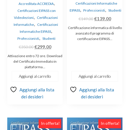
,
Certificazioni Informatiche
Accreditata ACCREDIA
,
,
EIPASS
Professionisti
Studenti
Certificazioni EIPASS con
,
Videolezioni
Certificazioni
Il
Il
€
139.00
€
149.00
,
Informatiche
Certificazioni
prezzo
prezzo
Certificazione informatica di livello
,
Informatiche EIPASS
originale
attuale
avanzato Il programma di
,
Professionisti
Studenti
certificazione EIPASS…
era:
è:
Il
Il
€
299.00
€
350.00
€149.00.
€139.00.
prezzo
prezzo
Attivazione entro 72 ore. Download
originale
attuale
del Certificato Immediato in
piattaforma…
era:
è:
€350.00.
€299.00.
Aggiungi al carrello
Aggiungi al carrello
Aggiungi alla lista
Aggiungi alla lista
dei desideri
dei desideri
In offerta!
In offerta!