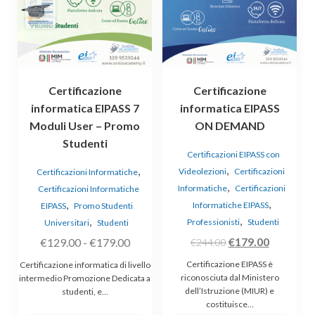
varianti.
Le
opzioni
possono
essere
Certificazione
Certificazione
scelte
informatica EIPASS 7
informatica EIPASS
nella
Moduli User – Promo
ON DEMAND
pagina
Studenti
del
Certificazioni EIPASS con
prodotto
,
,
Videolezioni
Certificazioni
Certificazioni Informatiche
,
Informatiche
Certificazioni
Certificazioni Informatiche
,
,
Informatiche EIPASS
EIPASS
Promo Studenti
,
,
Professionisti
Studenti
Universitari
Studenti
Il
Il
Fascia
€
179.00
€
129.00
-
€
179.00
€
244.00
prezzo
prezzo
di
Certificazione EIPASS è
Certificazione informatica di livello
originale
attuale
prezzo:
riconosciuta dal Ministero
intermedio Promozione Dedicata a
dell’Istruzione (MIUR) e
studenti, e…
era:
è:
da
costituisce…
€244.00.
€179.00.
€129.00