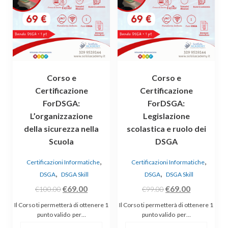
Corso e
Corso e
Certificazione
Certificazione
ForDSGA:
ForDSGA:
L’organizzazione
Legislazione
della sicurezza nella
scolastica e ruolo dei
Scuola
DSGA
,
,
Certificazioni Informatiche
Certificazioni Informatiche
,
,
DSGA
DSGA Skill
DSGA
DSGA Skill
Il
Il
Il
Il
€
69.00
€
69.00
€
100.00
€
99.00
prezzo
prezzo
prezzo
prezzo
Il Corso ti permetterà di ottenere 1
Il Corso ti permetterà di ottenere 1
originale
attuale
originale
attuale
punto valido per…
punto valido per…
era:
è:
era:
è: