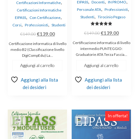
,
,
,
,
EIPASS
Docenti
IN PROMO
Certificazioni Informatiche
,
,
Personale ATA
Professionisti
Certificazioni Informatiche
,
,
,
Studenti
Tirocinio Pegaso
EIPASS
Con Certificazione
,
,
Corsi
Professionisti
Studenti
Valutato
Il
Il
€
139.00
€
149.00
Il
Il
€
139.00
5.00
€
149.00
su 5
prezzo
prezzo
prezzo
prezzo
Certificazione informatica di livello
Certificazione informatica di livello
originale
attuale
originale
attuale
intermedio PUNTEGGIO:
medio B2 (Classificazione livello
Graduatorie ATA Terza Fascia…
era:
è:
DigiCompEdu) La…
era:
è:
€149.00.
€139.00.
€149.00.
€139.00.
Aggiungi al carrello
Aggiungi al carrello
Aggiungi alla lista
Aggiungi alla lista
dei desideri
dei desideri
Questo
In offerta!
prodotto
ha
più