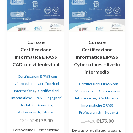
Corso e
Corso e
Certificazione
Certificazione
Informatica EIPASS
informatica EIPASS
CAD con videolezioni
Cybercrimes – livello
intermedio
Certificazioni EIPASS con
,
Videolezioni
Certificazioni
Certificazioni EIPASS con
,
,
Informatiche
Certificazioni
Videolezioni
Certificazioni
,
,
Informatiche EIPASS
Ingegneri
Informatiche
Certificazioni
,
,
Architetti Geometri
Informatiche EIPASS
,
,
Professionisti
Studenti
Professionisti
Studenti
Il
Il
€
179.00
Il
Il
€
179.00
€
244.00
€
244.00
prezzo
prezzo
prezzo
prezzo
Corso online + Certificazione
L’evoluzione della tecnologia ha