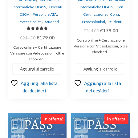
,
,
,
Informatiche EIPASS
Docenti
Informatiche EIPASS
Con
,
,
,
,
DSGA
Personale ATA
Certificazione
Corsi
,
,
Professionisti
Studenti
Professionisti
Studenti
Il
Il
€
179.00
€
244.00
Valutato
Il
Il
€
179.00
prezzo
prezzo
€
244.00
5.00
Corso online + Certificazione
su 5
prezzo
prezzo
originale
attuale
Versione con VideoLezioni, oltre
Corso online + Certificazione
originale
attuale
ebook ed…
era:
è:
Versione con VideoLezioni, oltre
ebook ed…
era:
è:
€244.00.
€179.00.
€244.00.
€179.00.
Aggiungi al carrello
Aggiungi al carrello
Aggiungi alla lista
Aggiungi alla lista
dei desideri
dei desideri
In offerta!
In offerta!