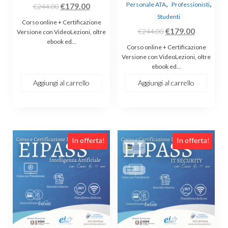
,
,
Il
Il
Personale ATA
Professionisti
€
179.00
€
244.00
Studenti
prezzo
prezzo
Corso online + Certificazione
Il
Il
originale
attuale
€
179.00
€
244.00
Versione con VideoLezioni, oltre
ebook ed…
prezzo
prezzo
era:
è:
Corso online + Certificazione
originale
attuale
€244.00.
€179.00.
Versione con VideoLezioni, oltre
ebook ed…
era:
è:
€244.00.
€179.00.
Aggiungi al carrello
Aggiungi al carrello
In offerta!
In offerta!