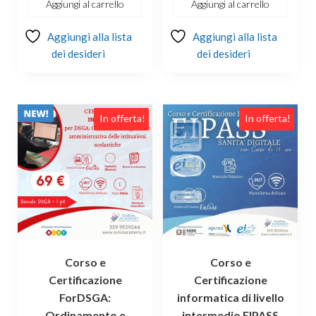
Aggiungi al carrello
Aggiungi al carrello
€100.00.
€69.00.
€99.00.
€69.00.
Aggiungi alla lista
Aggiungi alla lista
dei desideri
dei desideri
In offerta!
In offerta!
Corso e
Corso e
Certificazione
Certificazione
ForDSGA:
informatica di livello
Ordinamento e
intermedio EIPASS