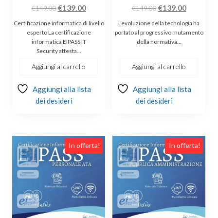
Il
Il
Il
Il
€
139.00
€
139.00
€
149.00
€
149.00
prezzo
prezzo
prezzo
prezzo
Certificazione informatica di livello
L’evoluzione della tecnologia ha
originale
attuale
originale
attuale
esperto La certificazione
portato al progressivo mutamento
informatica EIPASS IT
della normativa…
era:
è:
era:
è:
Security attesta…
€149.00.
€139.00.
€149.00.
€139.00.
Aggiungi al carrello
Aggiungi al carrello
Aggiungi alla lista
Aggiungi alla lista
dei desideri
dei desideri
In offerta!
In offerta!