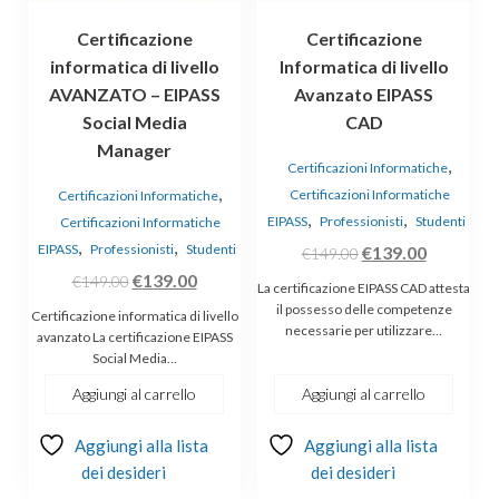
Certificazione
Certificazione
informatica di livello
Informatica di livello
AVANZATO – EIPASS
Avanzato EIPASS
Social Media
CAD
Manager
,
Certificazioni Informatiche
,
Certificazioni Informatiche
Certificazioni Informatiche
,
,
EIPASS
Professionisti
Studenti
Certificazioni Informatiche
,
,
EIPASS
Professionisti
Studenti
Il
Il
€
139.00
€
149.00
Il
Il
prezzo
prezzo
€
139.00
€
149.00
La certificazione EIPASS CAD attesta
prezzo
prezzo
originale
attuale
il possesso delle competenze
Certificazione informatica di livello
necessarie per utilizzare…
originale
attuale
era:
è:
avanzato La certificazione EIPASS
Social Media…
era:
è:
€149.00.
€139.00.
€149.00.
€139.00.
Aggiungi al carrello
Aggiungi al carrello
Aggiungi alla lista
Aggiungi alla lista
dei desideri
dei desideri