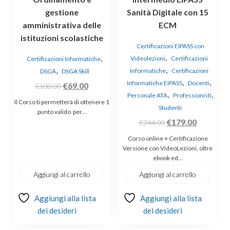
gestione
Sanità Digitale con 15
amministrativa delle
ECM
istituzioni scolastiche
Certificazioni EIPASS con
,
,
Videolezioni
Certificazioni
Certificazioni Informatiche
,
,
Informatiche
Certificazioni
DSGA
DSGA Skill
,
,
Informatiche EIPASS
Docenti
Il
Il
€
69.00
€
100.00
,
,
Personale ATA
Professionisti
prezzo
prezzo
Il Corso ti permetterà di ottenere 1
Studenti
originale
attuale
punto valido per…
Il
Il
€
179.00
€
244.00
era:
è:
prezzo
prezzo
€100.00.
€69.00.
Corso online + Certificazione
originale
attuale
Versione con VideoLezioni, oltre
ebook ed…
era:
è:
€244.00.
€179.00.
Aggiungi al carrello
Aggiungi al carrello
Aggiungi alla lista
Aggiungi alla lista
dei desideri
dei desideri