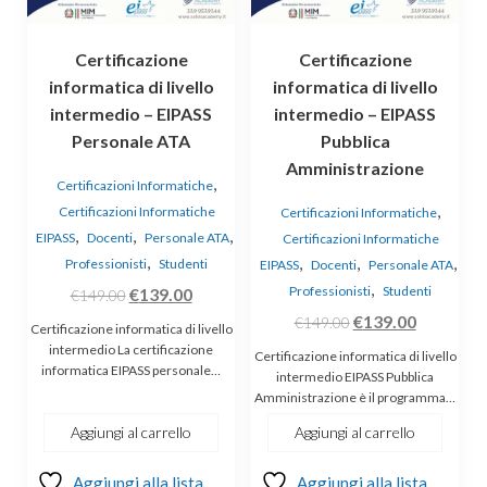
Certificazione
Certificazione
informatica di livello
informatica di livello
intermedio – EIPASS
intermedio – EIPASS
Personale ATA
Pubblica
Amministrazione
,
Certificazioni Informatiche
,
Certificazioni Informatiche
Certificazioni Informatiche
,
,
,
EIPASS
Docenti
Personale ATA
Certificazioni Informatiche
,
,
,
,
Professionisti
Studenti
EIPASS
Docenti
Personale ATA
,
Il
Il
Professionisti
Studenti
€
139.00
€
149.00
prezzo
prezzo
Il
Il
€
139.00
€
149.00
Certificazione informatica di livello
originale
attuale
prezzo
prezzo
intermedio La certificazione
Certificazione informatica di livello
informatica EIPASS personale…
era:
è:
originale
attuale
intermedio EIPASS Pubblica
Amministrazione è il programma…
€149.00.
€139.00.
era:
è:
€149.00.
€139.00.
Aggiungi al carrello
Aggiungi al carrello
Aggiungi alla lista
Aggiungi alla lista