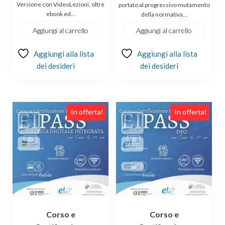
originale
attuale
originale
attuale
Versione con VideoLezioni, oltre
portato al progressivo mutamento
ebook ed…
della normativa…
era:
è:
era:
è:
€244.00.
€179.00.
€244.00.
€179.00.
Aggiungi al carrello
Aggiungi al carrello
Aggiungi alla lista
Aggiungi alla lista
dei desideri
dei desideri
Questo
In offerta!
In offerta!
prodotto
ha
più
varianti.
Le
opzioni
possono
essere
Corso e
Corso e
scelte