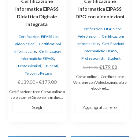
Certificazione
Certificazione
nella
informatica EIPASS
informatica EIPASS
pagina
Didattica Digitale
DPO con videolezioni
del
prodotto
Integrata
Certificazioni EIPASS con
,
Videolezioni
Certificazioni
Certificazioni EIPASS con
,
,
Informatiche
Certificazioni
Videolezioni
Certificazioni
,
,
Informatiche EIPASS
Informatiche
Certificazioni
,
,
Professionisti
Studenti
Informatiche EIPASS
,
,
Professionisti
Studenti
Il
Il
€
179.00
€
244.00
Tirocinio Pegaso
prezzo
prezzo
Corso online + Certificazione
Fascia
€
139.00
-
€
179.00
originale
attuale
Versione con VideoLezioni, oltre
ebook ed…
di
era:
è:
Certificazione (con Corso online o
prezzo:
€244.00.
€179.00.
solo esame) Disponibile in due…
da
Scegli
Aggiungi al carrello
€139.00
a
€179.00