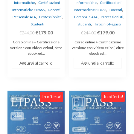
,
,
Informatiche
Certificazioni
Informatiche
Certificazioni
,
,
,
,
Informatiche EIPASS
Docenti
Informatiche EIPASS
Docenti
,
,
,
,
Personale ATA
Professionisti
Personale ATA
Professionisti
,
Studenti
Studenti
Tirocinio Pegaso
Il
Il
Il
Il
€
179.00
€
179.00
€
244.00
€
244.00
prezzo
prezzo
prezzo
prezzo
Corso online + Certificazione
Corso online + Certificazione
originale
attuale
originale
attuale
Versione con VideoLezioni, oltre
Versione con VideoLezioni, oltre
ebook ed…
ebook ed…
era:
è:
era:
è:
€244.00.
€179.00.
€244.00.
€179.00.
Aggiungi al carrello
Aggiungi al carrello
In offerta!
In offerta!