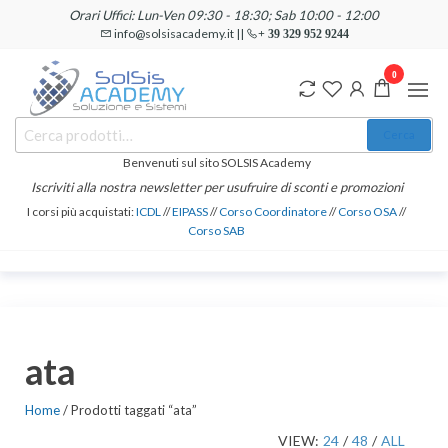
Salta
Orari Uffici: Lun-Ven 09:30 - 18:30; Sab 10:00 - 12:00
e
info@solsisacademy.it ||
+ 39 329 952 9244
vai
0
al
contenuto
SOLSIS
Cerca:
Corsi e
Cerca
Certificazioni
Academy
Informatiche
Benvenuti sul sito SOLSIS Academy
e
Iscriviti alla nostra newsletter per usufruire di sconti e promozioni
Linguistiche
I corsi più acquistati:
ICDL
//
EIPASS
//
Corso Coordinatore
//
Corso OSA
//
Corso SAB
ata
Home
/ Prodotti taggati “ata”
VIEW:
24
/
48
/
ALL