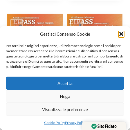
Gestisci Consenso Cookie
Per fornire le migliori esperienze, utilizziamo tecnologie come i cookie per
memorizzare e/o accedere alle informazioni del dispositivo. Il consenso a
queste tecnologie ci permetterà di elaborare dati come il comportamento di
navigazione o ID unici su questo sito. Non acconsentire o ritirare il consenso
può influire negativamente su alcune caratteristiche e funzioni.
Corso online EIPASS
Corso online EIPASS
Accetta
Bitcoin e Blockchain
Digital Strategy e
Inbound Marketing
Nega
,
Certificazioni Informatiche
,
Certificazioni Informatiche
Certificazioni Informatiche
Visualizza le preferenze
,
,
EIPASS
Con Certificazione
Certificazioni Informatiche
,
,
,
Corsi
Promo Studenti
EIPASS
Con Certificazione
Cookie Policy
Privacy Policy
,
,
,
,
Sito Fidato
Universitari
Studenti
Corsi
Studenti
Università