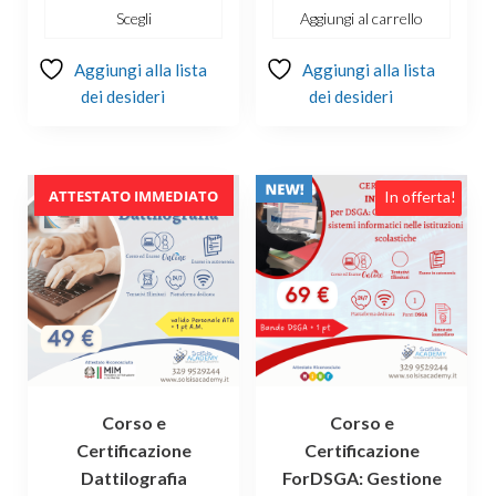
Scegli
Aggiungi al carrello
a
€179.00
Aggiungi alla lista
Aggiungi alla lista
dei desideri
dei desideri
ATTESTATO IMMEDIATO
In offerta!
In offerta!
Corso e
Corso e
Certificazione
Certificazione
Dattilografia
ForDSGA: Gestione