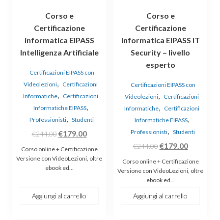
Corso e
Corso e
Certificazione
Certificazione
informatica EIPASS
informatica EIPASS IT
Intelligenza Artificiale
Security – livello
esperto
Certificazioni EIPASS con
,
Videolezioni
Certificazioni
Certificazioni EIPASS con
,
,
Informatiche
Certificazioni
Videolezioni
Certificazioni
,
,
Informatiche EIPASS
Informatiche
Certificazioni
,
,
Professionisti
Studenti
Informatiche EIPASS
,
Il
Il
Professionisti
Studenti
€
179.00
€
244.00
prezzo
prezzo
Il
Il
€
179.00
€
244.00
Corso online + Certificazione
originale
attuale
prezzo
prezzo
Versione con VideoLezioni, oltre
Corso online + Certificazione
ebook ed…
era:
è:
originale
attuale
Versione con VideoLezioni, oltre
ebook ed…
€244.00.
€179.00.
era:
è:
€244.00.
€179.00.
Aggiungi al carrello
Aggiungi al carrello