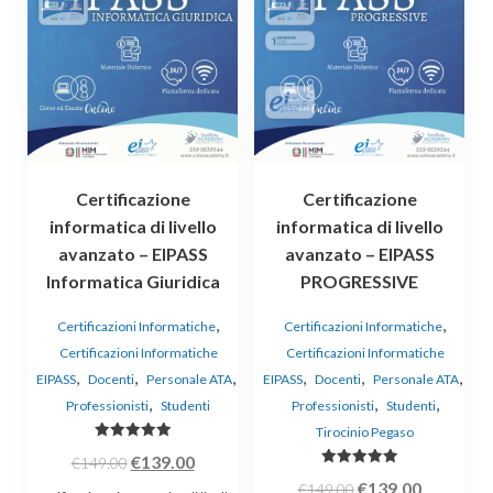
Certificazione
Certificazione
informatica di livello
informatica di livello
avanzato – EIPASS
avanzato – EIPASS
Informatica Giuridica
PROGRESSIVE
,
,
Certificazioni Informatiche
Certificazioni Informatiche
Certificazioni Informatiche
Certificazioni Informatiche
,
,
,
,
,
,
EIPASS
Docenti
Personale ATA
EIPASS
Docenti
Personale ATA
,
,
,
Professionisti
Studenti
Professionisti
Studenti
Tirocinio Pegaso
Valutato
Il
Il
€
139.00
€
149.00
5.00
su 5
Valutato
Il
Il
prezzo
prezzo
€
139.00
€
149.00
5.00