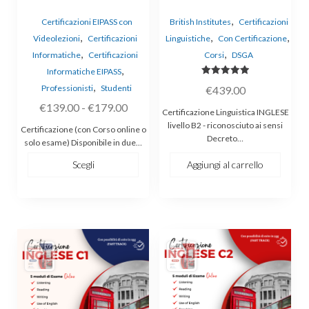
prodotto
,
Certificazioni EIPASS con
British Institutes
Certificazioni
,
,
,
Videolezioni
Certificazioni
Linguistiche
Con Certificazione
,
,
Informatiche
Certificazioni
Corsi
DSGA
,
Informatiche EIPASS
Valutato
,
Professionisti
Studenti
€
439.00
5.00
su 5
Fascia
€
139.00
-
€
179.00
Certificazione Linguistica INGLESE
di
livello B2 - riconosciuto ai sensi
Certificazione (con Corso online o
Decreto…
prezzo:
solo esame) Disponibile in due…
da
Scegli
Aggiungi al carrello
€139.00
a
€179.00