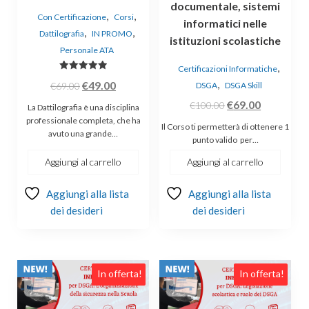
documentale, sistemi
,
,
Con Certificazione
Corsi
informatici nelle
,
,
Dattilografia
IN PROMO
istituzioni scolastiche
Personale ATA
,
Certificazioni Informatiche
Valutato
Il
Il
,
€
49.00
€
69.00
DSGA
DSGA Skill
5.00
su 5
prezzo
prezzo
Il
Il
€
69.00
€
100.00
La Dattilografia è una disciplina
originale
attuale
prezzo
prezzo
professionale completa, che ha
Il Corso ti permetterà di ottenere 1
avuto una grande…
era:
è:
originale
attuale
punto valido per…
€69.00.
€49.00.
era:
è:
Aggiungi al carrello
Aggiungi al carrello
€100.00.
€69.00.
Aggiungi alla lista
Aggiungi alla lista
dei desideri
dei desideri
In offerta!
In offerta!