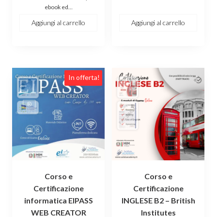
ebook ed…
era:
è:
€244.00.
€179.00.
€244.00.
€179.00.
Aggiungi al carrello
Aggiungi al carrello
Questo
In offerta!
prodotto
ha
più
varianti.
Le
opzioni
possono
essere
Corso e
Corso e
scelte
Certificazione
Certificazione
nella
informatica EIPASS
INGLESE B2 – British
pagina
WEB CREATOR
Institutes
del