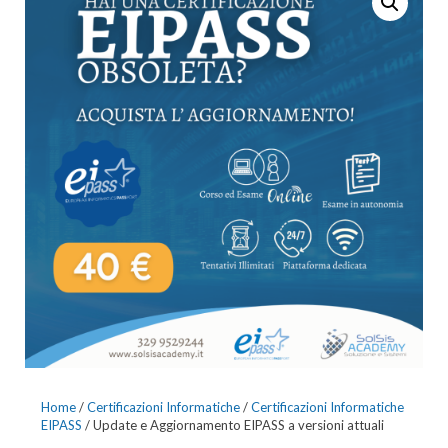
FORMATO EUROPEO
FORDSGA:
L'ORGANIZZAZIONE
DELLA SICUREZZA
NELLA SCUOLA
Home
/
Certificazioni Informatiche
/
Certificazioni Informatiche
EIPASS
/ Update e Aggiornamento EIPASS a versioni attuali