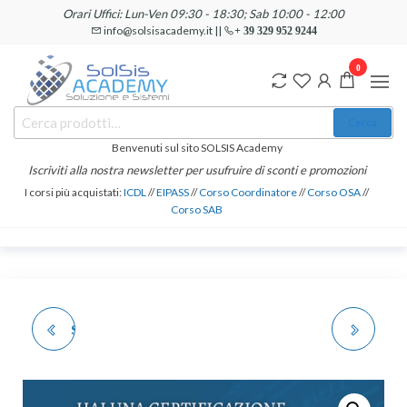
Salta
Orari Uffici: Lun-Ven 09:30 - 18:30; Sab 10:00 - 12:00
e
info@solsisacademy.it ||
+ 39 329 952 9244
vai
0
al
contenuto
SOLSIS
Cerca:
Corsi e
Cerca
Certificazioni
Academy
Informatiche
Benvenuti sul sito SOLSIS Academy
e
Iscriviti alla nostra newsletter per usufruire di sconti e promozioni
Linguistiche
I corsi più acquistati:
ICDL
//
EIPASS
//
Corso Coordinatore
//
Corso OSA
//
Corso SAB
SERVIZIO CREAZIONE
CORSO E
CURRICULUM VITAE
CERTIFICAZIONE