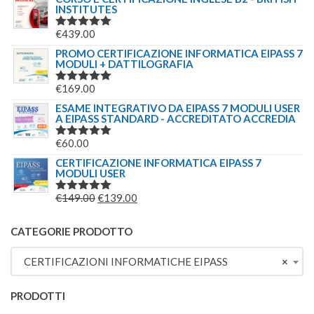
INSTITUTES
€
439.00
VALUTATO
5.00
SU 5
PROMO CERTIFICAZIONE INFORMATICA EIPASS 7
MODULI + DATTILOGRAFIA
€
169.00
VALUTATO
5.00
SU 5
ESAME INTEGRATIVO DA EIPASS 7 MODULI USER
A EIPASS STANDARD - ACCREDITATO ACCREDIA
€
60.00
VALUTATO
5.00
SU 5
CERTIFICAZIONE INFORMATICA EIPASS 7
MODULI USER
IL
IL
€
149.00
€
139.00
VALUTATO
5.00
SU 5
PREZZO
PREZZO
ORIGINALE
ATTUALE
CATEGORIE PRODOTTO
ERA:
È:
CERTIFICAZIONI INFORMATICHE EIPASS
×
€149.00.
€139.00.
PRODOTTI