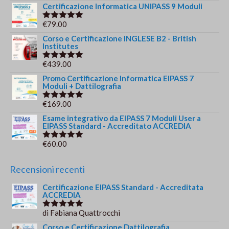
5.00
su 5
prezzo
prezzo
Certificazione Informatica UNIPASS 9 Moduli
originale
attuale
€
79.00
Valutato
era:
è:
5.00
su 5
Corso e Certificazione INGLESE B2 - British
€244.00.
€179.00.
Institutes
€
439.00
Valutato
5.00
su 5
Promo Certificazione Informatica EIPASS 7
Moduli + Dattilografia
€
169.00
Valutato
5.00
su 5
Esame integrativo da EIPASS 7 Moduli User a
EIPASS Standard - Accreditato ACCREDIA
€
60.00
Valutato
5.00
su 5
Recensioni recenti
Certificazione EIPASS Standard - Accreditata
ACCREDIA
di Fabiana Quattrocchi
Valutato
5
su 5
Corso e Certificazione Dattilografia