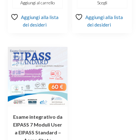
€244.00.
€179.00.
Aggiungi al carrello
Scegli
Aggiungi alla lista
Aggiungi alla lista
dei desideri
dei desideri
Esame integrativo da
EIPASS 7 Moduli User
a EIPASS Standard –