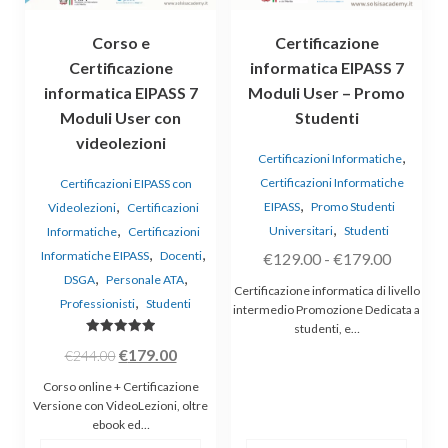
essere
Corso e
Certificazione
scelte
Certificazione
informatica EIPASS 7
nella
informatica EIPASS 7
Moduli User – Promo
pagina
Moduli User con
Studenti
del
prodotto
videolezioni
,
Certificazioni Informatiche
Certificazioni Informatiche
Certificazioni EIPASS con
,
,
EIPASS
Promo Studenti
Videolezioni
Certificazioni
,
,
Universitari
Studenti
Informatiche
Certificazioni
,
,
Informatiche EIPASS
Docenti
Fascia
€
129.00
-
€
179.00
,
,
DSGA
Personale ATA
di
Certificazione informatica di livello
,
Professionisti
Studenti
prezzo:
intermedio Promozione Dedicata a
studenti, e…
da
Valutato
Il
Il
€
179.00
€
244.00
€129.00
5.00
su 5
prezzo
prezzo
a
Corso online + Certificazione
originale
attuale
Versione con VideoLezioni, oltre
€179.00
ebook ed…
era:
è: