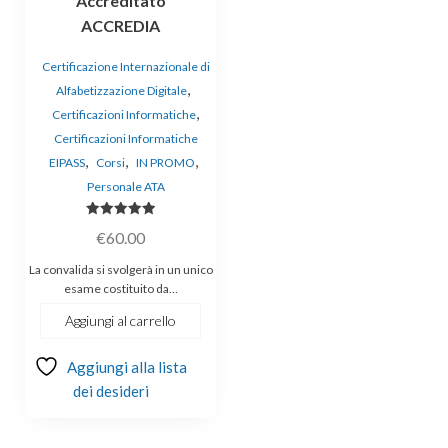
Accreditato
ACCREDIA
Certificazione Internazionale di
,
Alfabetizzazione Digitale
,
Certificazioni Informatiche
Certificazioni Informatiche
,
,
,
EIPASS
Corsi
IN PROMO
Personale ATA
Valutato
€
60.00
5.00
su 5
La convalida si svolgerà in un unico
esame costituito da…
Aggiungi al carrello
Aggiungi alla lista
dei desideri