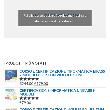
SEGUICI SU FACEBOOK
Fai clic per accettare i cookie marketing e
abilitare questo contenuto
I PRODOTTI PIÙ VOTATI
CORSO E CERTIFICAZIONE INFORMATICA EIPASS
7 MODULI USER CON VIDEOLEZIONI
IL
IL
€
244.00
€
179.00
VALUTATO
5.00
SU 5
PREZZO
PREZZO
CERTIFICAZIONE INFORMATICA UNIPASS 9
MODULI
ORIGINALE
ATTUALE
ERA:
È:
€
79.00
VALUTATO
€244.00.
€179.00.
5.00
SU 5
CORSO E CERTIFICAZIONE INGLESE B2 - BRITISH