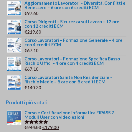
Aggiornamento Lavoratori – Diversità, Conflitti e
Benessere – 6 ore con 6 crediti ECM
€
97.60
Corso Dirigenti – Sicurezza sul Lavoro – 12 ore
con 12 crediti ECM
€
219.60
Corso Lavoratori – Formazione Generale – 4 ore
con 4 crediti ECM
€
67.10
Corso Lavoratori – Formazione Specifica Basso
Rischio Uffici – 4 ore con 4 crediti ECM
€
67.10
Corso Lavoratori Sanità Non Residenziale –
Rischio Medio – 8 ore con 8 crediti ECM
€
140.30
Prodotti più votati
Corso e Certificazione informatica EIPASS 7
Moduli User con videolezioni
Il
Il
€
244.00
€
179.00
Valutato