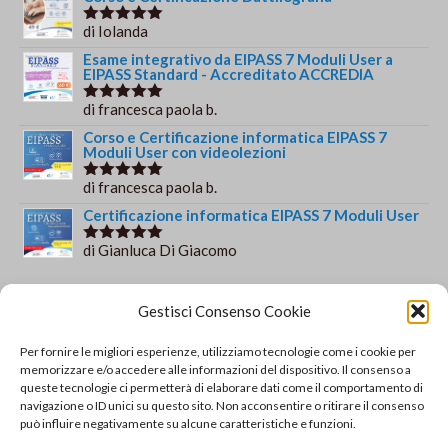
di Iolanda
Valutato
5
su 5
Esame integrativo da EIPASS 7 Moduli User a
EIPASS Standard - Accreditato ACCREDIA
di francesca paola b.
Valutato
5
su 5
Corso e Certificazione informatica EIPASS 7
Moduli User con videolezioni
di francesca paola b.
Valutato
5
su 5
Certificazione informatica EIPASS 7 Moduli User
di Gianluca Di Giacomo
Valutato
5
su 5
Orario e informazioni
Gestisci Consenso Cookie
Via Gaudio Maiori
Per fornire le migliori esperienze, utilizziamo tecnologie come i cookie per
84013 Cava de' Tirreni
memorizzare e/o accedere alle informazioni del dispositivo. Il consenso a
+39 329 952 9244
queste tecnologie ci permetterà di elaborare dati come il comportamento di
navigazione o ID unici su questo sito. Non acconsentire o ritirare il consenso
info@solsisacademy.it
può influire negativamente su alcune caratteristiche e funzioni.
Lun-Ven: 09:30-18:30, Sab: 10:00-12:00