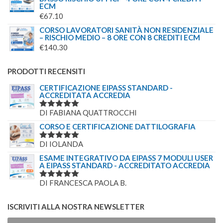
ECM
€
67.10
CORSO LAVORATORI SANITÀ NON RESIDENZIALE
– RISCHIO MEDIO – 8 ORE CON 8 CREDITI ECM
€
140.30
PRODOTTI RECENSITI
CERTIFICAZIONE EIPASS STANDARD -
ACCREDITATA ACCREDIA
DI FABIANA QUATTROCCHI
VALUTATO
5
SU 5
CORSO E CERTIFICAZIONE DATTILOGRAFIA
DI IOLANDA
VALUTATO
5
SU 5
ESAME INTEGRATIVO DA EIPASS 7 MODULI USER
A EIPASS STANDARD - ACCREDITATO ACCREDIA
DI FRANCESCA PAOLA B.
VALUTATO
5
SU 5
ISCRIVITI ALLA NOSTRA NEWSLETTER