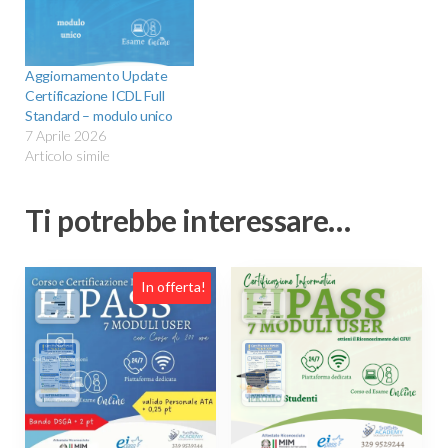
Aggiornamento Update
Certificazione ICDL Full
Standard – modulo unico
7 Aprile 2026
Articolo simile
Ti potrebbe interessare…
Questo
In offerta!
prodotto
ha
più
varianti.
Le
opzioni
possono