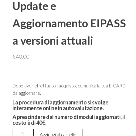
Update e
Aggiornamento EIPASS
a versioni attuali
€
40.00
Dopo aver effettuato l’acquisto, comunica la tua EICARD
da aggiornare.
La procedura di aggiornamento si svolge
interamente online in autovalutazione.
A prescindere dal numero di moduli aggiornati, il
costo è di 40€
.
Update
Aggiungi al carrello